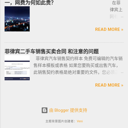
一，网费为何如此贵？
长期紧密协作知名的菲律宾各大地产开发商以
在菲
亚出发
律宾马
and Entities SERVICE PHILIPPINES Office Setup Services
及合规中介资源公司为主要合作伙伴，集合更
律宾上
前往印
尼拉
PHILIPPINES Human Resources Consulting SERVICE
多资源，能针对外国投资者提供从不动产精
网有多
尼办理
——移
PHILIPPINES Call Center and BPO Setup SERVICE PHILIPPINES
选、不动产购买/出售/租凭/ 不动产交付、不动
难？作
印尼签
民局
Recruitment & Executive Search Services PHILIPPINES Tax
READ MORE »
产养护 等全方位管理服务； 菲律宾998不动产
为一名
证？
(BI) 提
Incentive Programs SERVICE PHILIPPINES Corporate
机构 998 Real Estate ，凭借着专业与执着，不
曾在菲
柬埔
醒该国
Compliance SERVICE PHILIPPINES Permits and Licenses
断提升客户体验，推动菲律宾行业的进步，让
律宾有
寨亚出
所有外
SERVICE PHILIPPINES Labor Consulting SERVICE PHILIPPINES
房产交易变得更加轻松和愉悦！ ●我们珍惜每一
着多年
菲律宾二手车销售买卖合同 和注意的问题
发前往
国公
Setting-Up a Representative Office SERVICE PHILIPPINES
位客户的托付，客户的信赖是我们最大的动
游学经
菲律宾汽车销售契约样本 免费可编辑的汽车销
印尼办
民，他
Forming a Corporation service PHILIPPINES Visa and
力。 任何关于菲律宾房产买卖 交易 相关的问题
验的小
售样本模板或表格 如果您要购买或出售汽车，
理印尼
们只能
Immigration Service PHILIPPINES Sole Proprietorship Busin...
欢迎咨询 我们 Telegram 电报 @VBW777 但随
编，我
此销售契约表格是绝对重要的文件。您必须正
签证？
在 3 月
着限制放宽，此前暂停的公寓项目建设已恢
对于这
确、完整地填写此模板，并进行公证。这样做
日本
1 日之
READ MORE »
复，预计今年供应将再次强劲增长。事实上，
方面还
可以为您将来节省大量工作和头痛。这是一个
出发前
前亲自
在 2021 年第一季度，竣工量几乎翻了两番，从
是很有
绝对销售契约模板示例。它有时被称为
往印尼
到该机
上一季度的 1,080 套增至 4,145 套。据高力国际
发言权
DOS（销售契约）或 DOAS（绝对销售契约）。
办理印
构提交
称，所有新增供应都在湾区，包括Six Senses
的。虽
这在菲律宾可用且有效。 链接到销售契约
尼签
2022
由 Blogger 提供支持
Resort I – Scent Tower, S...
然在我
(DOS) 如果您已经知道该怎么做，这里是一个完
证？
年年度
所就读
全可编辑的销售契约示例文件的链接：绝对销
主题背景图片创建者：
Veni
迪拜
报告。
的语言
售契约链接模板下载。只需填写表格中的字