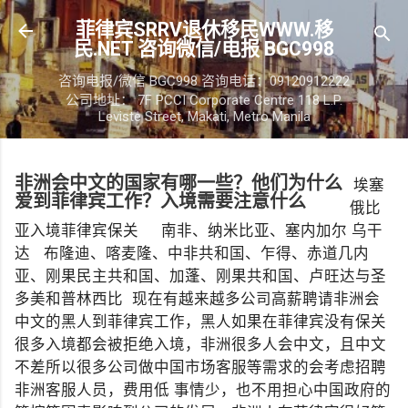
跳至主要内容
菲律宾SRRV退休移民WWW.移
民.NET 咨询微信/电报 BGC998
咨询电报/微信 BGC998 咨询电话：09120912222
公司地址： 7F PCCI Corporate Centre 118 L.P.
Leviste Street, Makati, Metro Manila
非洲会中文的国家有哪一些？他们为什么
埃塞
爱到菲律宾工作？入境需要注意什么
俄比
亚入境菲律宾保关 南非、纳米比亚、塞内加尔 乌干
达 布隆迪、喀麦隆、中非共和国、乍得、赤道几内
亚、刚果民主共和国、加蓬、刚果共和国、卢旺达与圣
多美和普林西比 现在有越来越多公司高薪聘请非洲会
中文的黑人到菲律宾工作，黑人如果在菲律宾没有保关
很多入境都会被拒绝入境，非洲很多人会中文，且中文
不差所以很多公司做中国市场客服等需求的会考虑招聘
非洲客服人员，费用低 事情少，也不用担心中国政府的