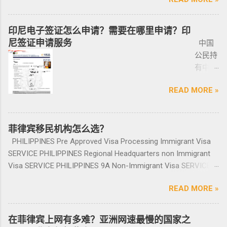
同比增长放缓。由于新冠疫情，2020 年仅交付
宾退休署(PRA)颁发的移民绿卡，持有者可以自
中国人出境被扣护照，被扣护照后面的处理方
出席，
临时车牌，临时车牌就是我们常见很随意的一
理的理由申请携带枪支许可证。 菲律宾人可以
了约 3,370 套，低于 2019 年的 11,200套和过去
由出入境，并在菲律宾永居。 申请条件一般
式只有遣返。 上了菲律宾黑名单以后怎么再入
1-10个
张纸贴上去的，如果是，一定让车主把贴牌给
通过获得携带许可证（PTC），在公众场合携带
十年的年均 7,900 套。 ●菲律宾998不动产机构
分为两种：现金存款类和房产投资类。 现金
境 如果您已经被遣返回去了，并且还想再来菲
印尼电子签证怎么申请？需要在哪里申请？印
工作日
你取回来再交易，因为现在两年以上的车牌基
手枪。 目前共有五种持有枪支的许可证： 类别
998 Real Estate 专注于为华人在菲律宾马尼拉
存款类： （1）申请人的年龄需在50岁以上：
律宾的话，那么您可以联系我们帮您洗黑直接
尼签证申请服务
中国
就能做
本都下来了，如果你不知道去哪里换贴牌也是
1 －最多拥有2支枪 类别 2 -最多拥有5支枪 类别
地区提供一站式的期房投资、炒楼花、现房买
一家三口存款2万美元，多一个人需另存款1.5万
清底，整个周期15个工作日，洗好了以后再入
公民持
完报
比较麻烦的，何况大部分人英语都不太好，贴
3 -最多拥有10支枪 类别 4 -最多拥有15支枪 类
卖、房屋租赁、越来越多的华人对菲律宾旅游
美元/人； （2）存款冻结在银行，不能用于
境不会有任何被拦，包入境的。 如果您需要了
有中国
道。做
牌的车牌号和临时车牌的车牌号不是同一个号
别 5 －拥有15支...
投资,菲律宾移民感兴趣,居外网菲律宾房地产网,
投资； （3）申请若是想放弃该身份，可随时
就联系我们在线客服即可。 还有更多的遣返问
护照想
完常年
码，对号码有要求的也要注意识别是不是你忌
为您精彩呈现菲律宾房子,来居外投资菲律宾房
赎回存款。 房产投资类： （1）存款可全
题也可以询问。 遣返回国的流程是什么？ 1. 先
READ MORE »
要菲律
报道后
讳的号码； 5、车钥匙一般是2-三把，2把自动1
地产资源,您还可了解菲律宾房价, 在售楼盘介绍
部用于投资，投资项目需大于5万美元；
申请NBI，公司有专人带领协助。 2. 准备好材料
宾入境
给送回
把备用的，不同车型不一样，所以要合适清
等业务. 专注于菲律宾不动产市场，是菲律宾最
（2）房产不能出售，但可用于出租； （3）
提交到移民局，等待a...
前往印
发票到
楚；随车手册 保修单等 此时你手里应该有两份
大的外国人不动产服务机构之一，主要服务在
申请人需要拿到菲律宾的房产证，才能在PRA申
尼需要
菲律宾移民机构怎么选？
您手
合同、一份保险、 一份OR/CR文件，这些一定
菲外国人以及在菲工作生活的业主和租客，提
请置换之前办理SRRV身份时存入的存款。 申
印尼签
上。
PHILIPPINES Pre Approved Visa Processing Immigrant Visa
要放在家里保存好，OR/CR可以复印两张放到车
供一站式中文/英文资讯服务。供菲律宾的新
请流程： 1、申请人提供基础的申请材料做初
证？
咨询微
SERVICE PHILIPPINES Regional Headquarters non Immigrant
里备用 ； 想了解更多最新信息欢迎联系和咨询
房、二手房、特价房、二手楼花、开发商、投
审，后转款两万美金到相关部门； 2、审核该
泰国出
信
Visa SERVICE PHILIPPINES 9A Non-Immigrant Visa SERVICE
我们，微信：BGC998 电报@BGC998 Whats
资指南等房产信息,为房产投资者菲律宾买房提
存款的安全性，申请人需要入境菲律宾完成后
发前往
BGC99
PHILIPPINES 9D Treaty Trader Visa SERVICE PHILIPPINES 9G
app：+63 912-0912-222 电话：0912-0912-222
供帮助. 我们的运营团队拥有数十年在菲律宾生
续流程工作； ...
READ MORE »
印尼办
8 小
Pre-Arranged Employment Visa SERVICE PHILIPPINES Special
优先使用TG免验证，咨询请主动告知咨询项
活工作以及移民 、税务 、不动产等业务相关经
理印尼
飞机
Investor’s Resident Visa SERVICE PHILIPPINES Special
目，菲律宾MAKATI 实体公司，客户 隐私保护
验 、源于本土，我们更了解菲律宾的市场动
签证？
@BGC
Resident Retiree’s Visa SERVICE It’s Business Permit Renewal
安全 可靠，可以安排工作人员上门取...
在菲律宾上网有多难？亚洲网速最慢的国家之
态。 ●菲律宾998不动产机构 998 Real Estate
马来西
998 菲
Time for 2022 PHILIPPINES PHILIPPINES Business Structures