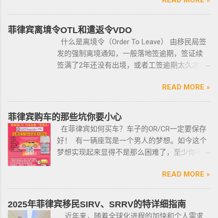
格，例如，枪支的所有权，由菲律宾国家警察
局的枪支和爆炸物部门监管，该部门先进行背
景调查，再向申请人发放枪支许可证，如果想
菲律宾离境令OTL和遣返令VDO
获得枪支，这个审核的过程是必不可少的。 在
什么是离境令（Order To Leave） 由移民局签
菲律宾申请合法持有枪支，申请人必须年满21
发的强制离境通知，一般落地签逾期，签证续
岁，并且通过背景调查，才能获得持有执照。
签满了2年还没有出境，或者工签逾期太久才降
申请过程还包括通过药物测试丶获得法庭许可
签； 另外以下几种签证：学签，苏比克克拉卡
丶精神病学检查丶国家警察许可丶参加菲律宾
READ MORE »
工签，47a(2)签证，降签之后，也是带离境令
国家警察（PNP）或认可的枪支俱乐部的枪支安
的，移民局要求必须离境。 多数情况下，被发
全研讨会等。 菲律宾枪支受政府管理 根据菲律
离境令，只要在规定时间内离开菲律宾，是不
菲律宾购车的那些坑你要小心
宾的相关法律，一些行业的从业人员如律师丶
会上移民局黑名单的。想了解更多最新信息欢
在菲律宾如何买车？车子的OR/CR一定要保存
菲律宾律师协会的成员丶注册会计师丶有资质
迎联系和咨询我们，微信：BGC998 电报
好！ 有一辆座驾是一个男人的梦想。如今这个
的媒体从业人员丶出纳丶银行柜员丶天主教神
@BGC998 Whats app：+63 912-0912-222 电
梦想实现起来显得不是那么困难了，至少你不
父丶基督教牧师丶犹太教拉比丶伊斯兰教阿訇
话：0912-0912-222 优先使用TG免验证，咨询
需要“摇号”，对车的要求不高三五万人民币在菲
丶医生丶护士丶工程师等，可以在自家外持有
请主动告知咨询项目，菲律宾MAKATI 实体公
READ MORE »
律宾就可以买一辆代步车，所以此贴仅供预算
小型枪械，原因是他们的职业“岌岌可危”。 只有
司，客户 隐私保护 安全 可靠，可以安排工作人
有限的新人提供参考，大神勿喷。 废话不多
处于实际的威胁之下，或者由于职业丶专业或
员上门取件或前往我们办公室提交办理业务。
说，菲律宾买车的时候最好选择本地人开的车
商业性质而处于危险之中的人，才会被认定为
2025年菲律宾移民SIRV、SRRV的特详细指南
什么是遣返令VDO（Voluntary Deportation
行，年限4年内的最好，一般没啥通病，最好自
有资格申请。 由于经商需要，存在较高风险成
近年来，随着全球化进程的加快和个人需求
Order） 一般都是非法行为导致被遣返，情节比