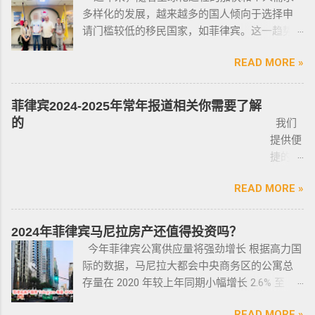
己去网上搜索，二手车网站也可以，原因我就
为犯罪分子目标的商人，也可以申请携带许可
多样化的发展，越来越多的国人倾向于选择申
较严重。例如19-20年，很多客户是非法用落地
不详细说明了，中国人卖的车很多调表 很多有
证。 据悉，这些行业的人们必须通过药物和心
请门槛较低的移民国家，如菲律宾。这一趋势
签转旅游签。 一般遣返客户都会成为“菲律宾不
暗伤才卖； 找到你心爱的车的时候千万不要着
理测试，还须没有任何犯罪记录或任何未审判
在近年来尤为明显。那么为什么这么多人选择
受欢迎的人”做完遣返以后会直接进黑名单，下
急下单，一定要多渠道比价，多维度评估，最
的两年以上徒刑的案子，才可以获得特殊枪支
READ MORE »
申请菲律宾的移民签证呢？ 接下来，我们将
次再来需要洗黑。 哪些情况会被遣返？ 1. 落地
后找出性价比最高的那一款， 同时看好的车一
许可证。 这项法律放宽了菲律宾以前的枪支法
分析菲律宾移民签证之所以 备受欢迎的几大原
签转旅游签的旅客，如果没有提前在移民局处
定要试驾，一定要试驾，一定要试驾，检查卖
律。以前人们必须证明是在“实际威胁”的情况
因，并简要概述其申请条件与流程。菲律宾移
理，出境在机场就被扣护照。 2. 2016年克拉克
菲律宾2024-2025年常年报道相关你需要了解
车人和 和你交易的是不是同一个人 ； 在菲买二
下，才可以携带枪支。 菲律宾当局表示，新法
民签证和其他国家相比有很多独特的优势：其
事件被抓的，又保关入境的客户必须要做遣返
的
我们
手车一般都是车主将车卖给车行，车行再把车
律将帮助他们更好地规范使用枪械，遏制涉枪
申请成本相对较低，地理位置与中国相近，没
才能出境。 3. 在菲律宾工作无牌照被本地警察
提供便
卖给你，所以有几个细节你要注意了： 1、你会
犯罪。 该法律更严厉规定，个人如果非法持有
有繁琐的移民监限制，为申请者提供了极大的
抓，在拘留所等待遣返或保出来做遣返。 4. 在
捷的菲
拿到两份合同，第一份是车主卖给车行的，这
无牌枪支且被定罪的话，将面临至少入狱30
便利与自由。 在菲律宾，主要有两种移民
海关出境被扣了护照的，大部分都要做遣返。
律宾外
里主要核查合同上的CR/OR 车架号、发动机号
年。 公民被禁止在其住所以外的区域携带枪支
签证：SRRV（退休移民签证）和SIRV（投资移
5. 在机场海关是黑名单保关入境的，回国要做
READ MORE »
侨常年
是否一致，车主ID和车行老板ID复印件作为合同
禁止公民携带枪支进入公共场合的禁令，即使
民签证）。需要特别注意的是，获得移民签证
遣返。 菲律宾遣返有效期是多久？ 遣返有效期
报道服
附件一同给你，每一个ID旁边都要有车主的签
是未当班的警察，在公共场合携带配枪，也会
并不意味着放弃中国国籍，它只是为申请者提
是半年时间，但前提是要先申请驱逐令以及做
务，只
名； 2、第二份合同一般都是一张空白的合同，
因此而被逮捕。 要求枪支持有者，每两年更新
2024年菲律宾马尼拉房产还值得投资吗？
供了一个额外的永居身份，成功获得这些签证
了NBI，这2步做好了以后如果不着急走，最长
需要提
只有车行的签字，所以你要核对签字是否一
一次执照，并每四年登记一次枪支。 如果不遵
今年菲律宾公寓供应量将强劲增长 根据高力国
后，不仅能在菲律宾享受更多福利与权益，而
等待时间是半年。半年内都可以随时走。 菲律
供
致，如果可以尽量多要一些签过字的合同，后
守，将导致撤销和没收枪支。 续期申请，需要
际的数据，马尼拉大都会中央商务区的公寓总
且申请者的原有国籍与原有权益不会受到影
宾做了遣返会是黑名单吗？ 但凡做了遣返都是
ICARD
面会说为什么； 3、检查CR/OR原件，原件，原
在该许可证期满之日前六个月内，向菲律宾国
存量在 2020 年较上年同期小幅增长 2.6% 至
响。 退休移民签证——SRRV
黑名单。遣返的流程第一步就是申请驱逐令。
照片
件一定是原件拿到手里，保险单也要问清楚在
家警察局枪支和爆炸物办公室（FEO）提交。
133,460 套——较 2019 年的 9.4% 和 2018 年的
SRRV（SpecialResidentRetiree'sVisa）是菲律
成为菲律宾不受欢迎的人。从去年开始大量的
人无须
哪里交保险，保险品类； 4、车牌要注意是不是
此外还要求，要携带枪支外出的人，必须以合
READ MORE »