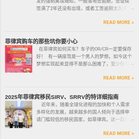
发的强制离境通知，一般落地签逾期，签证续
岁，并且通过背景调查，才能获得持有执照。
签满了2年还没有出境，或者工签逾期太久才降
申请过程还包括通过药物测试丶获得法庭许可
签； 另外以下几种签证：学签，苏比克克拉卡
丶精神病学检查丶国家警察许可丶参加菲律宾
READ MORE »
工签，47a(2)签证，降签之后，也是带离境令
国家警察（PNP）或认可的枪支俱乐部的枪支安
的，移民局要求必须离境。 多数情况下，被发
全研讨会等。 菲律宾枪支受政府管理 根据菲律
离境令，只要在规定时间内离开菲律宾，是不
菲律宾购车的那些坑你要小心
宾的相关法律，一些行业的从业人员如律师丶
会上移民局黑名单的。想了解更多最新信息欢
在菲律宾如何买车？车子的OR/CR一定要保存
菲律宾律师协会的成员丶注册会计师丶有资质
迎联系和咨询我们，微信：BGC998 电报
好！ 有一辆座驾是一个男人的梦想。如今这个
的媒体从业人员丶出纳丶银行柜员丶天主教神
@BGC998 Whats app：+63 912-0912-222 电
梦想实现起来显得不是那么困难了，至少你不
父丶基督教牧师丶犹太教拉比丶伊斯兰教阿訇
话：0912-0912-222 优先使用TG免验证，咨询
需要“摇号”，对车的要求不高三五万人民币在菲
丶医生丶护士丶工程师等，可以在自家外持有
请主动告知咨询项目，菲律宾MAKATI 实体公
READ MORE »
律宾就可以买一辆代步车，所以此贴仅供预算
小型枪械，原因是他们的职业“岌岌可危”。 只有
司，客户 隐私保护 安全 可靠，可以安排工作人
有限的新人提供参考，大神勿喷。 废话不多
处于实际的威胁之下，或者由于职业丶专业或
员上门取件或前往我们办公室提交办理业务。
说，菲律宾买车的时候最好选择本地人开的车
商业性质而处于危险之中的人，才会被认定为
2025年菲律宾移民SIRV、SRRV的特详细指南
什么是遣返令VDO（Voluntary Deportation
行，年限4年内的最好，一般没啥通病，最好自
有资格申请。 由于经商需要，存在较高风险成
近年来，随着全球化进程的加快和个人需求
Order） 一般都是非法行为导致被遣返，情节比
己去网上搜索，二手车网站也可以，原因我就
为犯罪分子目标的商人，也可以申请携带许可
多样化的发展，越来越多的国人倾向于选择申
较严重。例如19-20年，很多客户是非法用落地
不详细说明了，中国人卖的车很多调表 很多有
证。 据悉，这些行业的人们必须通过药物和心
请门槛较低的移民国家，如菲律宾。这一趋势
签转旅游签。 一般遣返客户都会成为“菲律宾不
暗伤才卖； 找到你心爱的车的时候千万不要着
理测试，还须没有任何犯罪记录或任何未审判
在近年来尤为明显。那么为什么这么多人选择
受欢迎的人”做完遣返以后会直接进黑名单，下
急下单，一定要多渠道比价，多维度评估，最
的两年以上徒刑的案子，才可以获得特殊枪支
READ MORE »
申请菲律宾的移民签证呢？ 接下来，我们将
次再来需要洗黑。 哪些情况会被遣返？ 1. 落地
后找出性价比最高的那一款， 同时看好的车一
许可证。 这项法律放宽了菲律宾以前的枪支法