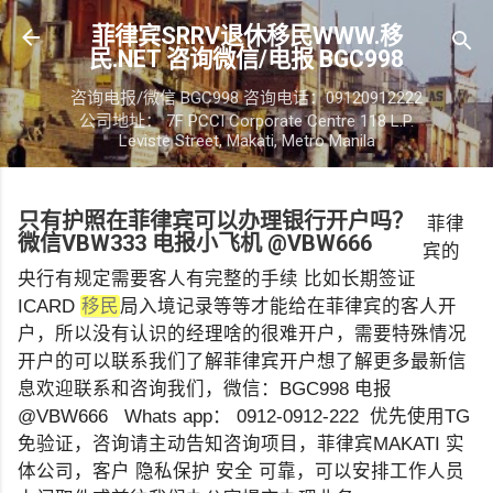
跳至主要内容
菲律宾SRRV退休移民WWW.移
民.NET 咨询微信/电报 BGC998
咨询电报/微信 BGC998 咨询电话：09120912222
公司地址： 7F PCCI Corporate Centre 118 L.P.
Leviste Street, Makati, Metro Manila
只有护照在菲律宾可以办理银行开户吗？
菲律
微信VBW333 电报小飞机 @VBW666
宾的
央行有规定需要客人有完整的手续 比如长期签证
ICARD
移民
局入境记录等等才能给在菲律宾的客人开
户，所以没有认识的经理啥的很难开户，需要特殊情况
开户的可以联系我们了解菲律宾开户想了解更多最新信
息欢迎联系和咨询我们，微信：BGC998 电报
@VBW666 Whats app： 0912-0912-222 优先使用TG
免验证，咨询请主动告知咨询项目，菲律宾MAKATI 实
体公司，客户 隐私保护 安全 可靠，可以安排工作人员