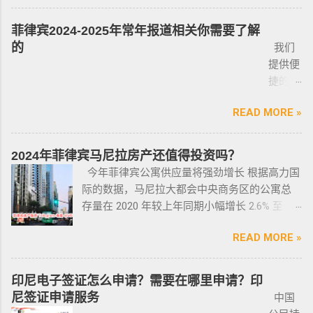
分析菲律宾移民签证之所以 备受欢迎的几大原
签转旅游签的旅客，如果没有提前在移民局处
定要试驾，一定要试驾，一定要试驾，检查卖
律。以前人们必须证明是在“实际威胁”的情况
因，并简要概述其申请条件与流程。菲律宾移
理，出境在机场就被扣护照。 2. 2016年克拉克
菲律宾2024-2025年常年报道相关你需要了解
车人和 和你交易的是不是同一个人 ； 在菲买二
下，才可以携带枪支。 菲律宾当局表示，新法
民签证和其他国家相比有很多独特的优势：其
事件被抓的，又保关入境的客户必须要做遣返
的
我们
手车一般都是车主将车卖给车行，车行再把车
律将帮助他们更好地规范使用枪械，遏制涉枪
申请成本相对较低，地理位置与中国相近，没
才能出境。 3. 在菲律宾工作无牌照被本地警察
提供便
卖给你，所以有几个细节你要注意了： 1、你会
犯罪。 该法律更严厉规定，个人如果非法持有
有繁琐的移民监限制，为申请者提供了极大的
抓，在拘留所等待遣返或保出来做遣返。 4. 在
捷的菲
拿到两份合同，第一份是车主卖给车行的，这
无牌枪支且被定罪的话，将面临至少入狱30
便利与自由。 在菲律宾，主要有两种移民
海关出境被扣了护照的，大部分都要做遣返。
律宾外
里主要核查合同上的CR/OR 车架号、发动机号
年。 公民被禁止在其住所以外的区域携带枪支
签证：SRRV（退休移民签证）和SIRV（投资移
5. 在机场海关是黑名单保关入境的，回国要做
READ MORE »
侨常年
是否一致，车主ID和车行老板ID复印件作为合同
禁止公民携带枪支进入公共场合的禁令，即使
民签证）。需要特别注意的是，获得移民签证
遣返。 菲律宾遣返有效期是多久？ 遣返有效期
报道服
附件一同给你，每一个ID旁边都要有车主的签
是未当班的警察，在公共场合携带配枪，也会
并不意味着放弃中国国籍，它只是为申请者提
是半年时间，但前提是要先申请驱逐令以及做
务，只
名； 2、第二份合同一般都是一张空白的合同，
因此而被逮捕。 要求枪支持有者，每两年更新
2024年菲律宾马尼拉房产还值得投资吗？
供了一个额外的永居身份，成功获得这些签证
了NBI，这2步做好了以后如果不着急走，最长
需要提
只有车行的签字，所以你要核对签字是否一
一次执照，并每四年登记一次枪支。 如果不遵
今年菲律宾公寓供应量将强劲增长 根据高力国
后，不仅能在菲律宾享受更多福利与权益，而
等待时间是半年。半年内都可以随时走。 菲律
供
致，如果可以尽量多要一些签过字的合同，后
守，将导致撤销和没收枪支。 续期申请，需要
际的数据，马尼拉大都会中央商务区的公寓总
且申请者的原有国籍与原有权益不会受到影
宾做了遣返会是黑名单吗？ 但凡做了遣返都是
ICARD
面会说为什么； 3、检查CR/OR原件，原件，原
在该许可证期满之日前六个月内，向菲律宾国
存量在 2020 年较上年同期小幅增长 2.6% 至
响。 退休移民签证——SRRV
黑名单。遣返的流程第一步就是申请驱逐令。
照片
件一定是原件拿到手里，保险单也要问清楚在
家警察局枪支和爆炸物办公室（FEO）提交。
133,460 套——较 2019 年的 9.4% 和 2018 年的
SRRV（SpecialResidentRetiree'sVisa）是菲律
成为菲律宾不受欢迎的人。从去年开始大量的
人无须
哪里交保险，保险品类； 4、车牌要注意是不是
此外还要求，要携带枪支外出的人，必须以合
READ MORE »
同比增长放缓。由于新冠疫情，2020 年仅交付
宾退休署(PRA)颁发的移民绿卡，持有者可以自
中国人出境被扣护照，被扣护照后面的处理方
出席，
临时车牌，临时车牌就是我们常见很随意的一
理的理由申请携带枪支许可证。 菲律宾人可以
了约 3,370 套，低于 2019 年的 11,200套和过去
由出入境，并在菲律宾永居。 申请条件一般
式只有遣返。 上了菲律宾黑名单以后怎么再入
1-10个
张纸贴上去的，如果是，一定让车主把贴牌给
通过获得携带许可证（PTC），在公众场合携带
十年的年均 7,900 套。 ●菲律宾998不动产机构
分为两种：现金存款类和房产投资类。 现金
境 如果您已经被遣返回去了，并且还想再来菲
印尼电子签证怎么申请？需要在哪里申请？印
工作日
你取回来再交易，因为现在两年以上的车牌基
手枪。 目前共有五种持有枪支的许可证： 类别
998 Real Estate 专注于为华人在菲律宾马尼拉
存款类： （1）申请人的年龄需在50岁以上：
律宾的话，那么您可以联系我们帮您洗黑直接
尼签证申请服务
中国
就能做
本都下来了，如果你不知道去哪里换贴牌也是
1 －最多拥有2支枪 类别 2 -最多拥有5支枪 类别
地区提供一站式的期房投资、炒楼花、现房买
一家三口存款2万美元，多一个人需另存款1.5万
清底，整个周期15个工作日，洗好了以后再入