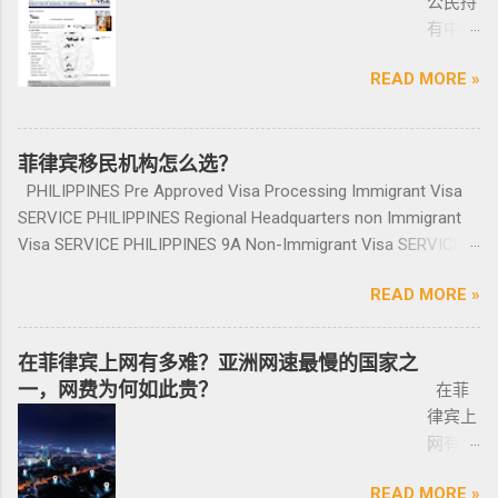
公民持
完报
比较麻烦的，何况大部分人英语都不太好，贴
3 -最多拥有10支枪 类别 4 -最多拥有15支枪 类
卖、房屋租赁、越来越多的华人对菲律宾旅游
美元/人； （2）存款冻结在银行，不能用于
境不会有任何被拦，包入境的。 如果您需要了
有中国
道。做
牌的车牌号和临时车牌的车牌号不是同一个号
别 5 －拥有15支...
投资,菲律宾移民感兴趣,居外网菲律宾房地产网,
投资； （3）申请若是想放弃该身份，可随时
就联系我们在线客服即可。 还有更多的遣返问
护照想
完常年
码，对号码有要求的也要注意识别是不是你忌
为您精彩呈现菲律宾房子,来居外投资菲律宾房
赎回存款。 房产投资类： （1）存款可全
题也可以询问。 遣返回国的流程是什么？ 1. 先
READ MORE »
要菲律
报道后
讳的号码； 5、车钥匙一般是2-三把，2把自动1
地产资源,您还可了解菲律宾房价, 在售楼盘介绍
部用于投资，投资项目需大于5万美元；
申请NBI，公司有专人带领协助。 2. 准备好材料
宾入境
给送回
把备用的，不同车型不一样，所以要合适清
等业务. 专注于菲律宾不动产市场，是菲律宾最
（2）房产不能出售，但可用于出租； （3）
提交到移民局，等待a...
前往印
发票到
楚；随车手册 保修单等 此时你手里应该有两份
大的外国人不动产服务机构之一，主要服务在
申请人需要拿到菲律宾的房产证，才能在PRA申
尼需要
菲律宾移民机构怎么选？
您手
合同、一份保险、 一份OR/CR文件，这些一定
菲外国人以及在菲工作生活的业主和租客，提
请置换之前办理SRRV身份时存入的存款。 申
印尼签
上。
PHILIPPINES Pre Approved Visa Processing Immigrant Visa
要放在家里保存好，OR/CR可以复印两张放到车
供一站式中文/英文资讯服务。供菲律宾的新
请流程： 1、申请人提供基础的申请材料做初
证？
咨询微
SERVICE PHILIPPINES Regional Headquarters non Immigrant
里备用 ； 想了解更多最新信息欢迎联系和咨询
房、二手房、特价房、二手楼花、开发商、投
审，后转款两万美金到相关部门； 2、审核该
泰国出
信
Visa SERVICE PHILIPPINES 9A Non-Immigrant Visa SERVICE
我们，微信：BGC998 电报@BGC998 Whats
资指南等房产信息,为房产投资者菲律宾买房提
存款的安全性，申请人需要入境菲律宾完成后
发前往
BGC99
PHILIPPINES 9D Treaty Trader Visa SERVICE PHILIPPINES 9G
app：+63 912-0912-222 电话：0912-0912-222
供帮助. 我们的运营团队拥有数十年在菲律宾生
续流程工作； ...
READ MORE »
印尼办
8 小
Pre-Arranged Employment Visa SERVICE PHILIPPINES Special
优先使用TG免验证，咨询请主动告知咨询项
活工作以及移民 、税务 、不动产等业务相关经
理印尼
飞机
Investor’s Resident Visa SERVICE PHILIPPINES Special
目，菲律宾MAKATI 实体公司，客户 隐私保护
验 、源于本土，我们更了解菲律宾的市场动
签证？
@BGC
Resident Retiree’s Visa SERVICE It’s Business Permit Renewal
安全 可靠，可以安排工作人员上门取...
在菲律宾上网有多难？亚洲网速最慢的国家之
态。 ●菲律宾998不动产机构 998 Real Estate
马来西
998 菲
Time for 2022 PHILIPPINES PHILIPPINES Business Structures
一，网费为何如此贵？
长期紧密协作知名的菲律宾各大地产开发商以
在菲
亚出发
律宾马
and Entities SERVICE PHILIPPINES Office Setup Services
及合规中介资源公司为主要合作伙伴，集合更
律宾上
前往印
尼拉
PHILIPPINES Human Resources Consulting SERVICE
多资源，能针对外国投资者提供从不动产精
网有多
尼办理
——移
PHILIPPINES Call Center and BPO Setup SERVICE PHILIPPINES
选、不动产购买/出售/租凭/ 不动产交付、不动
难？作
印尼签
民局
Recruitment & Executive Search Services PHILIPPINES Tax
READ MORE »
产养护 等全方位管理服务； 菲律宾998不动产
为一名