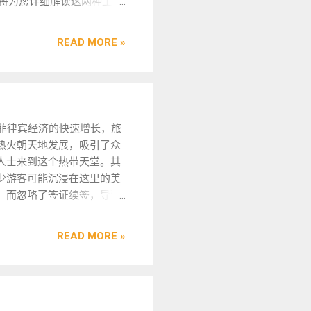
将为您详细解读这两种工作
，可以考虑寻求我们菲律宾
容速度比较慢 信息发布有一
程中再次按指纹以确保流程
情况及相关注意事项。 什么
民的专业服务。我们在办理
最新资讯请联系我们获取了
因此，申请遣返令的确需要
WP 的全称为 SPECIAL
签证业务方面经验丰富，可
READ MORE »
询微信BGC998 电报
宾的移民局处理，而这种亲
RMIT ，翻译为特别临时工作许可
快的速度和最高的效率为您
更多相关阅读推荐： 菲律宾驾驶
求也是相关流程的重要组成
是为那些持有旅游签证但希
证申请。您只需信任我们，
 ...
律宾遣返令办理详细流程：
作的外国人颁发的。这种许
待审核，便可省去诸多繁琐
首先，申请人需亲自到菲
特定情况下进行合法的临时
，顺利拿到签证。 办理菲律
局申请遣返令。确保准备好
业的工人或技术人员。
移民所需材料： 无论是选
律宾经济的快速增长，旅
证明文件和任何可能需要的
sional Work Permit ，翻
申请还是通过菲律宾998移
热火朝天地发展，吸引了众
。 申请无犯罪记录：在获
证（准正式工作许可）。它
投资移民，您至少需要准备
人士来到这个热带天堂。其
批准后，接下来需要前往NBI
请正式工作签证（如9G签
料： 护照原件 ：申请人的
少游客可能沉浸在这里的美
记录证明。这个步骤非常重
的。在正式工作签证审批期
效期必须至少在六个月以
，而忽略了签证续签，导致
犯罪记录证明是申请遣返的
请人合法工作，从而避免因签
符合移民局的要求。 证件照
期。那么，在这种情况下，
一。 等待审核：在提交申
导致的合法工作身份缺失问
需要提供一张2寸的白底彩色
如何处理呢？接下来，小编
耐心等待移民局的审核结
 需要强调的是，SWP和
READ MORE »
最好是在最近六个月内拍摄
家介绍菲律宾移民局是否可
通过，移民局将会出具一份
签证类型并无直接关系。无论
基本信息 ：提供申请人的姓
签证过期，以及相关的手
nda），这份文件是您下一步
P，申请者仍需持有有效的旅游
别等常规信息。 入境签证
望对您有所帮助。欢迎 添加
。 购买机票：取得议程
期后，必须按时续签，如果
游签证等。 无犯罪证明 ：
G /电报 /微信 账号
开始购买回国的机票。购票
证，将无法申请SWP或
需提供在国内出具的无犯罪