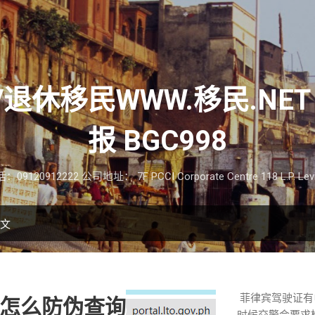
跳至主要内容
V退休移民WWW.移民.NET
报 BGC998
12222 公司地址： 7F PCCI Corporate Centre 118 L.P. Leviste S
博文
菲律宾驾驶证有
怎么防伪查询
时候交警会要求