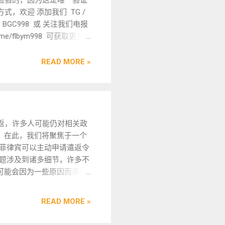
式，欢迎 添加我们 TG /
 BGC998 或 关注我们电报
/t.me/flbym998 可获取更多
同时也欢迎您推荐给您身边
ine Portal - LTO 这个是菲
READ MORE »
后台，官方网站，当然市场
站，但是要注意怎么区别
站一定是政府网址结尾的
.PH 前面XXX不用管 后面一定是
是菲律宾政府的网站。 假的网址
，许多人可能仍对相关政
V.PH的 因为这种网址只有政
。在此，我们将聚焦于一个
PORTAL 用户名/密码重置 很
“菲律宾可以主动申请遣返令
，但是显示已经注册了 没有
问题涉及到诸多细节，许多不
个我们也很无奈，建议可以
可能会因为一些原因而滞留
总局带上驾驶证原件和有效身
导致回国的程序变得复杂，
重置。 这个是唯一在邮箱和
也因此拖延。下面将对此做
READ MORE »
记的方式下恢复原始注册状
的解读，帮助大家清晰地理
用户名和原始密码后登入进
一个细节。相关业务欢迎咨