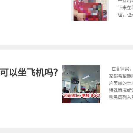
一旦出
按时回国。菲律
等待移
宾
下来在
关业务的亲不妨 
审核通
准
理，也
或 VBW777 电报
MR手
相
国，简
998 或 @VB
是，办
民
律宾护
多，为了节约您
导致您
给
了许多
知咨询业务和问题，
们菲律宾
根
心，接
顾问 是菲律宾M
的移民..
口
篇文章
律宾已经有超过18
的
在菲律
待
中国大
在菲律宾，
可以坐飞机吗？
人
方法。
家都希望能
文
照，签
片美丽的土
繁
15个
特殊情况或
人
法二：
移民局列入
们
行证（
境。面对此
会
证，则
局的黑名单
在
日，较
关系到我们
在
同大小
我们在菲律
您
空白签
一问题之前