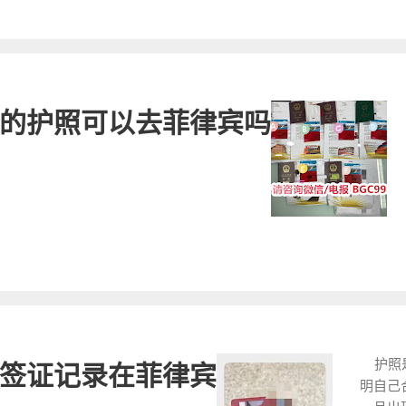
务咨询
款、逾
办
开始正式工作的博
SWP临时工作签证
贵时间
用、移
律
PWP也可连续办
提供有效期不少
和问题，
记录证
型
月，第二次申请时需
2.入境签证： 
问 是菲
手续和
这
料。 3. 招聘
司，在
个月的
也
聘启事。 4.就
务...
的护照可以去菲律宾吗
续流程
律
菲律宾临时就业证
的客户
去
菲律宾的机构需要
手续的
律
登记表： 菲律
供护照
上
表。 7. 注册
提交给
消
宾证券交易委员
将根据
在
SWP临时工作签
相应事
些
申请并获得的S
纳逾期
理
个月，申请人在
费用。
以
境。如果在国内
移民局官
9
临时工作签证的
审批。
询
束前携带文件到
导并获
验
护照是
签证记录在菲律宾
过续签手续，可
律组签
在
明自己
申请人必须按时
审批过
流