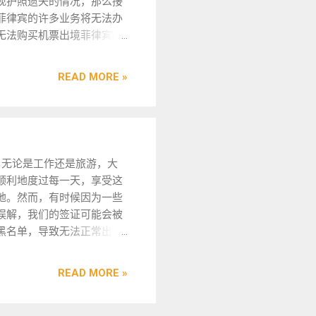
现护照遗失的情况，那么接
宾政策时常变化，有需要相
宾护照丢了怎么办？ 有
民局官员的审核结果。如果
ECC清关手续，就需要提前
菲律宾的许多业务将无法办
联系我们，微 信：BGC998
去中国大使馆补办护照或
过，您可以前往移民局领取
备好办理菲律宾ECC清关的
无法购买机票出境菲律宾回
 @ WOW 888 或 @ BGC
旅行证两个方法。 方法
续和OTL文件。需要告知的
关材料，然后前往菲律宾移
直是寸步难行啊，那么在菲
W777 . 由于业务咨询量比较
一：在当地补办护照，签
理MR手续时，OTL离境不会
局进行申请，并将材料提交
照遗失了该怎么办呢，成为
的宝贵时间，咨询请主动告
发时间为自受理申请之日
READ MORE »
进入黑名单。 以上就是我
工作人员审核，接下来就要
朋友心中的疑惑了，不用担
菲律宾 998 华 人 移民
起15个工作日，等待时间
华人移民998visa为您带来
据移民局的规定到缴费窗
下来小编就为大家整理了一
AKATI 实体注册公司，在菲
较长。 方法二：在当地
.
，对手续费用进行一定金额
，一一来为大家讲解答。
年服务...
办理旅行证为一般旅行证
缴纳，之后您就需要回去等
宾护照丢了怎么办？ 有去
（如果你已经是菲律宾工
审核通知，如果通过，工作
使馆补办护照或旅行证两个
作签证，则此方式不行）
无论是工作还是旅游，大
员会通知您去领取ECC清关
 方法一：在当地补办护
为2-4个工作日，较为快
顺利地度过每一天，享受这
件。如果您觉得办理的手续
发时间为自受理申请之日起
捷。旅行证是和护照等同
地。然而，有时候因为一些
琐，可以联系我们菲律宾华
工作日，等待时间较长。 方
大小的蓝本，除个人信息
误解，我们的签证可能会被
移民998visa为您办理，我
在当地办理旅行证为一般旅
外都是空白签证页。 旅
黑名单，导致无法正常出入
拥有丰富的业务办理经验，
如果你已经是菲律宾工作签
行证为2-4个工作日，较为
类情况，了解如何查询移民
为您提供优质的服务。
此方式不行）为2-4个工作
快捷。办理时，通常情况
信息显得极为重要。这不仅
菲律宾办ECC要本人去吗
为快捷。旅行证是和护照等
READ MORE »
下提供护照复印件和身份
的行程安排，也直接影响到
菲律宾办理ECC清关，如果
的蓝本，除个人信息外都是
证复印件比较快捷。 在
宾的生活和工作。在处理这
是自己办理的话，就需要您
证页。 旅行证为2-4 个工
菲律宾如何补办护照 在
，有一些必要的准备工作和