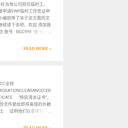
98 或 关注我们电报TG频道
班信息再次递交至移民局，
的必要证件 持有SWP或PWP
在当地公司担任临时工，
或到中国驻菲律宾大使馆申
//t.me/flbym998 可获取更多
往移民局进行指纹录入。此
律宾合法工作，然而一旦
很申请SWP临时工作签证申
犯罪证明。不论来源，必须
例资讯，同时也欢迎您推荐
民局了解您的离境安排，并
必须拥有合规的 AEP
小编就带了关于这方面的文
证程序，以便顺利申请投资
边的朋友。 菲律宾移民局
令。 ...
ploy Foreign Nationals）和
继续读下去吧。欢迎 添加我
 菲律宾投资移民的办理周
理签证过期？ 答案是肯定
能继续工作。缺乏上述任一
微信 账号 BGC998 或 关注
通常，申请人自行办理菲律
果中国游客在菲律宾遇到签
工作，可能会面临菲律宾移
ps://t.me/flbym998 可
移民手续需要大约4到6个月
的情况，可以前往移民局申
逮捕和遣返，并可能列入黑
例资讯，同时也欢迎您推荐
。如果希望更快地完成申请
的手续。需要注意的是，签
READ MORE »
用人群 SWP通常适用于以下
 如何在菲律宾申请SWP临
移民身份，建议您联系菲律
的处理流程会根据过期的具
工 ：如在菲律宾从事施工或
 获得雇佣合同： 申请人必须
8的在线客服。我们的专业团
有所不同。 菲律宾签证过
技术人员。 演出人员 ：临
临时工作的机会。与菲律宾
您提供全方位的支持与指
哪些手续？ 根据菲律宾移
演唱会或商业演出的人士。
合同 2.资格审查： 菲律宾
助您从申请材料的准备、提
2024年8月份施行的新规
博彩公司在试用期内的新员
的临时劳工资格进行审查，
到面签环节等各个方面避免
果您的签证过期时间不超过
CC全称
3-6个月，正式入职后，公
适合该职位的技能和工作经
从而有效提升申请效率，缩
，您可以到移民局办理续签
MIGRATIONCLEARANCECER
证。 SWP的办理可连续进
款： 申请人携带SWP临时工作
申请的时间。 菲律宾政策时
以继续停留或出境。但如果
IFICATE “移民清关证书”，
期为3个月。 PWP的适用
菲律宾移民局提交申请。填
，有需要相关业务的亲不妨
过期超过六个月，则需办理
份文件是给即将离境的外籍
主要适用于以下三类人： 签
发送您的签证文件并完成付款
，微 信：BGC998 或
续。在办理过程中，移民局
士 证明他们在菲律宾国
因菲律宾工作签证审批周期较
核和签发： 菲律宾移民局将
7 电报 @ WOW 888 或 @
求申请人处理以下几项手
没有不良记录或对其他政府
期间需要合法工作许可。 博
文件进行审核和核实。如果
98 或 @VBW777 . 由于业
R手续、ECC清关费用、罚
关有所责任。 在菲律宾
与SWP类似，新入职但尚未
，将收到签证通知。 菲律宾