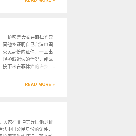
READ MORE »
量比较多，为了节约您的宝
期文件说明费用、延期费
理的ECC有什么类型 在菲
彩行业员工。 办理次数 ：
文件 1. 护照： 申请人须
，咨询请主动告知咨询业务
民局相关费用、NBI无犯罪
宾办理的ECC清关有两种类
理两次，每次有效期为3个
于6个月的个人护照证件。
菲律宾 998 华 人 移民顾
明以及OTL离境手续。这些
，分为ECC-A、ECC-B，，
提供移民局的9G...
申请人须准备入境签证证明材
律宾MAKATI 实体注册公
罚款主要适用于逾期超过六
两个需要办理的情况和原因
启事： 菲律宾某机构发出的招
菲律宾已经有超过18年服
情况。 办理签证过期的手
是不同的。ECC-A是给在菲
业证明合同： 申请人必须填写
护照是大家在菲律宾异
 对于签证逾期已达六个月
宾停留期在6个月以下的人
明合同。 5. 市长许可证：
国他乡证明自己合法中国
，您需要前往移民局进行MR
办理。那么ECC-B就是在菲
市长许可证文件。 6. 税务
公民身份的证件，一旦出
申请。办理此手续时，需提
宾的停留期超过6个月以
宾公司需要提交公司税务登记
现护照遗失的情况，那么
、签证及其他相关材料，并
，以及工签要进行降签、取
文件： 菲律宾公司必须向菲律
接下来在菲律宾的许多业
移民局官员进行审核。官员
菲律宾移民身份回国、出生
会提交注册文件。 菲律宾
务将无法办理，也无法购
您签证的逾期时间为您处理
菲律宾的孩子首次回国，这
证的有效期是多久？ 菲律宾
买机票出境菲律宾回国，
务。在这个过程中，您需缴
人需要办理的。如果您有办
READ MORE »
WP临时工作签证有效期为三
简直是寸步难行啊，那么
费用、延签费用及其他手续
菲律宾ECC清关的需要，可
有效期内完成工作后即可出
在菲律宾护照遗失了该怎
缴费后，请返回办理窗口，
联系我们菲律宾华人移民
工作的合同期限超过了SWP
么办呢，成为了许多朋友
员可能会要求进行agenda
98visa的在线客服进行咨
有效期，您可以在有效期结
心中的疑惑了，不用担
您需要找到移民局的三位领
，我们拥有丰富的办理经
移民局申请延长有效期。通
心，接下来小编就为大家
得他们的签字，然后再到法
，能为您提供很好的服务。
大家在菲律宾异国他乡证
以将在留期限延长三个月。
整理了一篇文章，一一来
字，落实法律组的签字后，
菲律宾办理ECC需要什么
合法中国公民身份的证件，
出境。长期居留期限结束前
为大家讲解答。 在菲律
程才算完成。之后，请耐心
程 如果您需要办理菲律