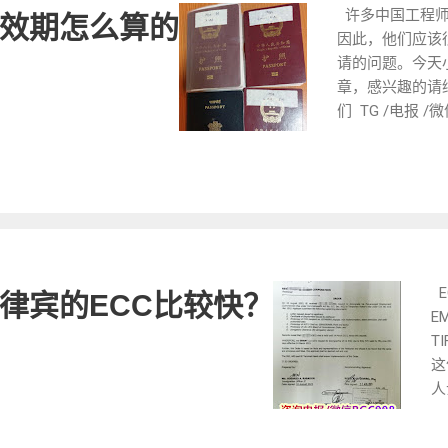
BGC9
后，需将航
PWP。 合法工作
许多中国工程师
效期怎么算的
记录，
https:
同时再次前
的外国人可以在菲
因此，他们应该
请的无
服务案
步骤确保移
SWP或PWP失效，
请的问题。今天
完成认
给您身
为您出具遣返
（Authority to Em
章，感兴趣的请
移民。
能否处
有效的工作签证才
们 TG /电报 /
期： 
的。如
证件将被视为非法
我们电报TG频道 htt
宾投资
证过期
民局的处罚，包括
获取更多服务案
的时间
请相应
名单。 SWP的适
给您身边的朋友。
并获得
证过期
三类人群： 临时
时工作签证 1.
宾99
体时间
设备安装等工作的
获得在当地公司
队将为
期需要
时来到菲律宾进行
当地雇主申请雇佣
导，帮
民局在
新入职员工 ：非
劳工部对申请者
交手续
定，如
E
律宾的ECC比较快？
工，通常试用期为
以确保他们具有
失误，
六个月
E
司再为其办理9G签
验。 3.提交付
短移民
手续，
T
行两次，每次的有效
签证申请文件到
常变化
签证已
这
人群 针对PWP，
写签证申请表 
联系我们
逾期手
人
证审批等待者 ：
流程 4、文件审
VBW77
通常要
内
长，申请者在等待
对申请人的申请
BGC 9
续：M
机
彩行业新员工 ：
申请人通过考试