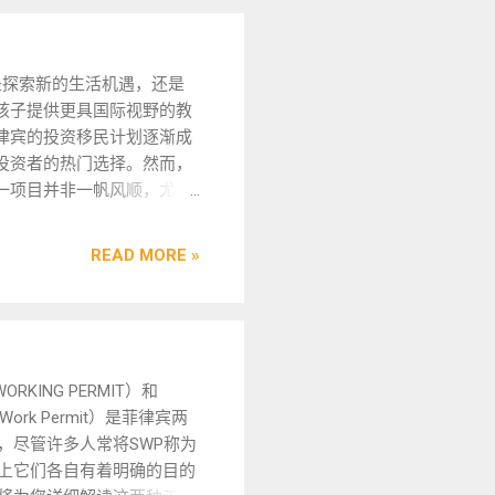
码。至于以后能不能用会不
W777 微信 VBW333 由于
菲律宾政府系统就不敢恭维
比较多，为了节约您的宝贵
前往花钱让Lto的工作人员
请主动告知咨询业务和问
探索新的生活机遇，还是
会给LTO茶水费，让人协助处
98华人顾问 是菲律宾
孩子提供更具国际视野的教
了 我们也仅仅是做一个服务
 实体注册公司，在菲律宾已经
律宾的投资移民计划逐渐成
己去现场申请重置吧，估计
年服务经验，客户 隐私安全保
投资者的热门选择。然而，
为也不会有费用。 申请重置
，业务提交可以安排工作人
一项目并非一帆风顺，尤其
驾驶证 正反面 以及 发票照
或前往我们办公室提交 。 欢
没有相关经验的人来说，寻
TO会重置后给一个有有效期
报TG频道
的中介机构显得尤为重要。
这个密码登入后您需要自己
.me/flbym998 获取更多资讯案
READ MORE »
找到一个合适的机构真的那
箱以及手机号码，过期作
菲律宾可以主动申请遣返令
吗？接下来，我们将对此进
您修改环节，服务按次收
是肯定的。如果您需要遣
欢迎 添加我们 TG /电报 /
天有效 半个月你又来说要重
动申请遣返令。申请的第一
号 BGC998 或 关注我们电
箱等。。。 这个我们就真服
律宾的移民局，向他们提交
https://t.me/flbym998
LTO也是按次结算的。 登入
在办理过程中，您还需要去
WORKING PERMIT）和
更多服务案例资讯，同时也
驾驶证的正反面和二维码，
调查局（NBI）申请无犯罪记
al Work Permit）是菲律宾两
推荐给您身边的朋友。 菲律
询也可以出事二维码验证。
注意，申请时需要提供指
，尽管许多人常将SWP称为
移民中介是否容易找到？
以维护自己的个人信息，查询
据的准确性和有效性。在此
上它们各自有着明确的目的
近期有意向申请菲律宾的投
取电子驾驶证。 温馨提
要再次前往移民局进行审