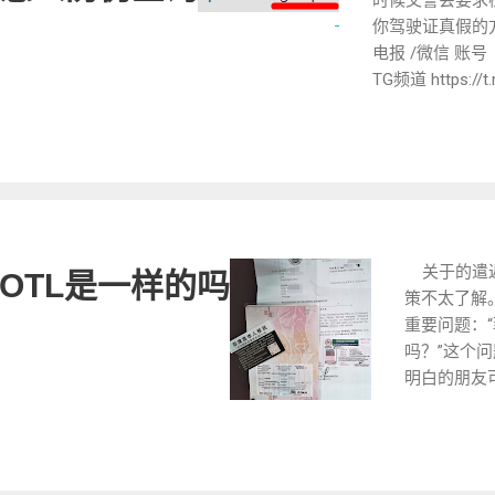
你驾驶证真假的方
电报 /微信 账号
TG频道 https:/
服务案例资讯，
的朋友。 LTMS Onl
律宾驾驶证登入
也有很多假的网
呢，真的官方网
XXXXX. GOV
.GOV.PH 就
关于的遣返
OTL是一样的吗
绝对做不到.GO
策不太了解
府才有。 LTMS 
重要问题：
多人没有注册过
吗？”这个
办法在注册，这
明白的朋友
自己前往LTO
在菲律宾，
份证原件去申请
而遣返事宜
登入用户名等忘
一次系统性
态的方式，拿到
解其中的每