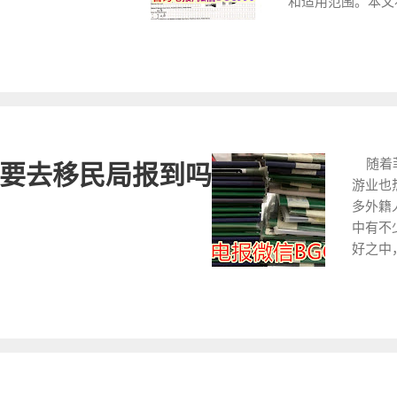
和适用范围。本文
资移民
示：本站更新内
核，审核过
许可的定义、适用
华人移
定时效性，所以
的完整性。
是SWP和PWP？ S
菲律宾
解，相关业务请咨
亲自到菲律
WORKING PE
以用最
@WOW888 
自到场的要
证。该许可证主要
处理签
证有什么办理方式？
部分。 菲
望在菲律宾短期工
耐心等
初步申请：
可证允许持有人在
的步骤
律宾的移民
工作，例如建筑行
宾投资
随着菲
要去移民局报到吗
相关的个人
PWP 的全称为 Provi
择自行
游业也
支持性文件
译为临时工作许可
民办理
多外籍
得遣返令的
是专为那些已经申
以下材
中有不
申请无犯罪
证）的外国人设计
护照有
好之中
要，因为无
间，PWP允许申
上，以
签证过
必备文件之
证审理时间过长而
片 ：
我们该
请后，需要
题。 关键注意事项
照片，
将为大
果。若审核
PWP与您持有的
的。 
以处理
议程（age
是SWP还是PW
名、性
续，希
行动的凭证
签证。旅游签证到
：如旅
我们 T
后，您可以
没有有效的旅游签
申请人