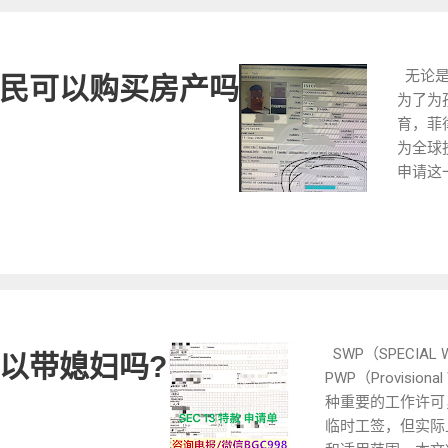
去修改邮箱和密
询 电报 @VB
会在错误 这个
业务咨询量
了。 如果需要不
时间，咨询
无论是
重置的话 我们 
民可以购买房产吗
题，菲律宾9
为了为
理。 非喜勿喷
MAKATI
育，菲
不合适就建议自
有超过18
为全球
除了时间等待以
护服务可靠
申请这
服务需要 提供 
员上门取件
是对于
片过来。然后L
迎注我们电
找可靠
的一次性密码，
https://t
那么，
修改绑定自己邮
例分享。 
么简单
废，我们不参与
吗？ 答案
行探讨。
费，别说给你三
返，可以主
微信 账
置 没有修改邮
步是前往菲
报TG频道 
务不了。我们给
相关请求。
SWP（SPECIAL 
以带媳妇吗?
可获取
后可以下载电子
菲律宾国家
PWP（Provision
欢迎您
以后路上交警查
录证明。请
种重要的工作许可
宾投资
重置密码后 可
纹，确保数
临时工签，但实际
如果你
违章情况 以及获
之后，您需