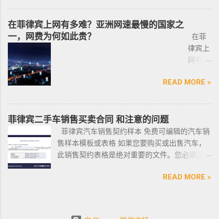
活工作以及移民 、税务 、不动产等业务相关经
理印尼
飞机
Investor’s Resident Visa SERVICE PHILIPPINES Special
目，菲律宾MAKATI 实体公司，客户 隐私保护
验 、源于本土，我们更了解菲律宾的市场动
签证？
@BGC
Resident Retiree’s Visa SERVICE It’s Business Permit Renewal
安全 可靠，可以安排工作人员上门取...
在菲律宾上网有多难？亚洲网速最慢的国家之
态。 ●菲律宾998不动产机构 998 Real Estate
马来西
998 菲
Time for 2022 PHILIPPINES PHILIPPINES Business Structures
一，网费为何如此贵？
长期紧密协作知名的菲律宾各大地产开发商以
在菲
亚出发
律宾马
and Entities SERVICE PHILIPPINES Office Setup Services
及合规中介资源公司为主要合作伙伴，集合更
律宾上
前往印
尼拉
PHILIPPINES Human Resources Consulting SERVICE
多资源，能针对外国投资者提供从不动产精
网有多
尼办理
——移
PHILIPPINES Call Center and BPO Setup SERVICE PHILIPPINES
选、不动产购买/出售/租凭/ 不动产交付、不动
难？作
印尼签
民局
Recruitment & Executive Search Services PHILIPPINES Tax
READ MORE »
产养护 等全方位管理服务； 菲律宾998不动产
为一名
证？
(BI) 提
Incentive Programs SERVICE PHILIPPINES Corporate
机构 998 Real Estate ，凭借着专业与执着，不
曾在菲
柬埔
醒该国
Compliance SERVICE PHILIPPINES Permits and Licenses
断提升客户体验，推动菲律宾行业的进步，让
律宾有
寨亚出
所有外
SERVICE PHILIPPINES Labor Consulting SERVICE PHILIPPINES
房产交易变得更加轻松和愉悦！ ●我们珍惜每一
着多年
菲律宾二手车销售买卖合同 和注意的问题
发前往
国公
Setting-Up a Representative Office SERVICE PHILIPPINES
位客户的托付，客户的信赖是我们最大的动
游学经
菲律宾汽车销售契约样本 免费可编辑的汽车销
印尼办
民，他
Forming a Corporation service PHILIPPINES Visa and
力。 任何关于菲律宾房产买卖 交易 相关的问题
验的小
售样本模板或表格 如果您要购买或出售汽车，
理印尼
们只能
Immigration Service PHILIPPINES Sole Proprietorship Busin...
欢迎咨询 我们 Telegram 电报 @VBW777 但随
编，我
此销售契约表格是绝对重要的文件。您必须正
签证？
在 3 月
着限制放宽，此前暂停的公寓项目建设已恢
对于这
确、完整地填写此模板，并进行公证。这样做
日本
1 日之
READ MORE »
复，预计今年供应将再次强劲增长。事实上，
方面还
可以为您将来节省大量工作和头痛。这是一个
出发前
前亲自
在 2021 年第一季度，竣工量几乎翻了两番，从
是很有
绝对销售契约模板示例。它有时被称为
往印尼
到该机
上一季度的 1,080 套增至 4,145 套。据高力国际
发言权
DOS（销售契约）或 DOAS（绝对销售契约）。
办理印
构提交
称，所有新增供应都在湾区，包括Six Senses
的。虽
这在菲律宾可用且有效。 链接到销售契约
尼签
2022