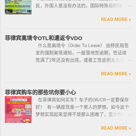
民，外国人是没有办法的，国际特殊组织除
外。 近年来，在菲律宾持枪的政策变得更加严
READ MORE »
格，例如，枪支的所有权，由菲律宾国家警察
局的枪支和爆炸物部门监管，该部门先进行背
景调查，再向申请人发放枪支许可证，如果想
菲律宾离境令OTL和遣返令VDO
获得枪支，这个审核的过程是必不可少的。 在
什么是离境令（Order To Leave） 由移民局签
菲律宾申请合法持有枪支，申请人必须年满21
发的强制离境通知，一般落地签逾期，签证续
岁，并且通过背景调查，才能获得持有执照。
签满了2年还没有出境，或者工签逾期太久才降
申请过程还包括通过药物测试丶获得法庭许可
签； 另外以下几种签证：学签，苏比克克拉卡
丶精神病学检查丶国家警察许可丶参加菲律宾
READ MORE »
工签，47a(2)签证，降签之后，也是带离境令
国家警察（PNP）或认可的枪支俱乐部的枪支安
的，移民局要求必须离境。 多数情况下，被发
全研讨会等。 菲律宾枪支受政府管理 根据菲律
离境令，只要在规定时间内离开菲律宾，是不
菲律宾购车的那些坑你要小心
宾的相关法律，一些行业的从业人员如律师丶
会上移民局黑名单的。想了解更多最新信息欢
在菲律宾如何买车？车子的OR/CR一定要保存
菲律宾律师协会的成员丶注册会计师丶有资质
迎联系和咨询我们，微信：BGC998 电报
好！ 有一辆座驾是一个男人的梦想。如今这个
的媒体从业人员丶出纳丶银行柜员丶天主教神
@BGC998 Whats app：+63 912-0912-222 电
梦想实现起来显得不是那么困难了，至少你不
父丶基督教牧师丶犹太教拉比丶伊斯兰教阿訇
话：0912-0912-222 优先使用TG免验证，咨询
需要“摇号”，对车的要求不高三五万人民币在菲
丶医生丶护士丶工程师等，可以在自家外持有
请主动告知咨询项目，菲律宾MAKATI 实体公
READ MORE »
律宾就可以买一辆代步车，所以此贴仅供预算
小型枪械，原因是他们的职业“岌岌可危”。 只有
司，客户 隐私保护 安全 可靠，可以安排工作人