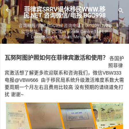
跳至主要内容
菲律宾SRRV退休移民WWW.移
民.NET 咨询微信/电报 BGC998
咨询电报/微信 BGC998 咨询电话：09120912222
公司地址： 7F PCCI Corporate Centre 118 L.P.
Leviste Street, Makati, Metro Manila
瓦努阿图护照如何在菲律宾激活和使用？
各国护
照菲律
宾激活想了解更多欢迎联系和咨询我们，微信VBW333
电报@VBW666 由于移民局系统升级激活难度系数大需
要周期一个月左右且费用比较高 没有预期的请绕道免打
扰 谢谢~