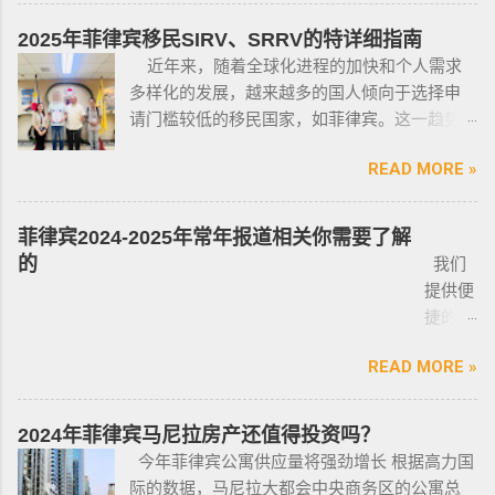
有限的新人提供参考，大神勿喷。 废话不多
处于实际的威胁之下，或者由于职业丶专业或
员上门取件或前往我们办公室提交办理业务。
说，菲律宾买车的时候最好选择本地人开的车
商业性质而处于危险之中的人，才会被认定为
2025年菲律宾移民SIRV、SRRV的特详细指南
什么是遣返令VDO（Voluntary Deportation
行，年限4年内的最好，一般没啥通病，最好自
有资格申请。 由于经商需要，存在较高风险成
近年来，随着全球化进程的加快和个人需求
Order） 一般都是非法行为导致被遣返，情节比
己去网上搜索，二手车网站也可以，原因我就
为犯罪分子目标的商人，也可以申请携带许可
多样化的发展，越来越多的国人倾向于选择申
较严重。例如19-20年，很多客户是非法用落地
不详细说明了，中国人卖的车很多调表 很多有
证。 据悉，这些行业的人们必须通过药物和心
请门槛较低的移民国家，如菲律宾。这一趋势
签转旅游签。 一般遣返客户都会成为“菲律宾不
暗伤才卖； 找到你心爱的车的时候千万不要着
理测试，还须没有任何犯罪记录或任何未审判
在近年来尤为明显。那么为什么这么多人选择
受欢迎的人”做完遣返以后会直接进黑名单，下
急下单，一定要多渠道比价，多维度评估，最
的两年以上徒刑的案子，才可以获得特殊枪支
READ MORE »
申请菲律宾的移民签证呢？ 接下来，我们将
次再来需要洗黑。 哪些情况会被遣返？ 1. 落地
后找出性价比最高的那一款， 同时看好的车一
许可证。 这项法律放宽了菲律宾以前的枪支法
分析菲律宾移民签证之所以 备受欢迎的几大原
签转旅游签的旅客，如果没有提前在移民局处
定要试驾，一定要试驾，一定要试驾，检查卖
律。以前人们必须证明是在“实际威胁”的情况
因，并简要概述其申请条件与流程。菲律宾移
理，出境在机场就被扣护照。 2. 2016年克拉克
菲律宾2024-2025年常年报道相关你需要了解
车人和 和你交易的是不是同一个人 ； 在菲买二
下，才可以携带枪支。 菲律宾当局表示，新法
民签证和其他国家相比有很多独特的优势：其
事件被抓的，又保关入境的客户必须要做遣返
的
我们
手车一般都是车主将车卖给车行，车行再把车
律将帮助他们更好地规范使用枪械，遏制涉枪
申请成本相对较低，地理位置与中国相近，没
才能出境。 3. 在菲律宾工作无牌照被本地警察
提供便
卖给你，所以有几个细节你要注意了： 1、你会
犯罪。 该法律更严厉规定，个人如果非法持有
有繁琐的移民监限制，为申请者提供了极大的
抓，在拘留所等待遣返或保出来做遣返。 4. 在
捷的菲
拿到两份合同，第一份是车主卖给车行的，这
无牌枪支且被定罪的话，将面临至少入狱30
便利与自由。 在菲律宾，主要有两种移民
海关出境被扣了护照的，大部分都要做遣返。
律宾外
里主要核查合同上的CR/OR 车架号、发动机号
年。 公民被禁止在其住所以外的区域携带枪支
签证：SRRV（退休移民签证）和SIRV（投资移
5. 在机场海关是黑名单保关入境的，回国要做
READ MORE »
侨常年
是否一致，车主ID和车行老板ID复印件作为合同
禁止公民携带枪支进入公共场合的禁令，即使
民签证）。需要特别注意的是，获得移民签证
遣返。 菲律宾遣返有效期是多久？ 遣返有效期
报道服
附件一同给你，每一个ID旁边都要有车主的签
是未当班的警察，在公共场合携带配枪，也会
并不意味着放弃中国国籍，它只是为申请者提
是半年时间，但前提是要先申请驱逐令以及做
务，只
名； 2、第二份合同一般都是一张空白的合同，
因此而被逮捕。 要求枪支持有者，每两年更新
2024年菲律宾马尼拉房产还值得投资吗？
供了一个额外的永居身份，成功获得这些签证
了NBI，这2步做好了以后如果不着急走，最长
需要提
只有车行的签字，所以你要核对签字是否一
一次执照，并每四年登记一次枪支。 如果不遵
今年菲律宾公寓供应量将强劲增长 根据高力国
后，不仅能在菲律宾享受更多福利与权益，而
等待时间是半年。半年内都可以随时走。 菲律
供
致，如果可以尽量多要一些签过字的合同，后
守，将导致撤销和没收枪支。 续期申请，需要
际的数据，马尼拉大都会中央商务区的公寓总
且申请者的原有国籍与原有权益不会受到影
宾做了遣返会是黑名单吗？ 但凡做了遣返都是