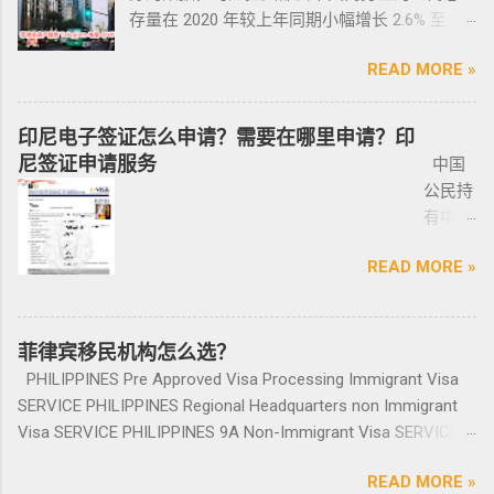
ICARD
面会说为什么； 3、检查CR/OR原件，原件，原
在该许可证期满之日前六个月内，向菲律宾国
存量在 2020 年较上年同期小幅增长 2.6% 至
响。 退休移民签证——SRRV
黑名单。遣返的流程第一步就是申请驱逐令。
照片
件一定是原件拿到手里，保险单也要问清楚在
家警察局枪支和爆炸物办公室（FEO）提交。
133,460 套——较 2019 年的 9.4% 和 2018 年的
SRRV（SpecialResidentRetiree'sVisa）是菲律
成为菲律宾不受欢迎的人。从去年开始大量的
人无须
哪里交保险，保险品类； 4、车牌要注意是不是
此外还要求，要携带枪支外出的人，必须以合
READ MORE »
同比增长放缓。由于新冠疫情，2020 年仅交付
宾退休署(PRA)颁发的移民绿卡，持有者可以自
中国人出境被扣护照，被扣护照后面的处理方
出席，
临时车牌，临时车牌就是我们常见很随意的一
理的理由申请携带枪支许可证。 菲律宾人可以
了约 3,370 套，低于 2019 年的 11,200套和过去
由出入境，并在菲律宾永居。 申请条件一般
式只有遣返。 上了菲律宾黑名单以后怎么再入
1-10个
张纸贴上去的，如果是，一定让车主把贴牌给
通过获得携带许可证（PTC），在公众场合携带
十年的年均 7,900 套。 ●菲律宾998不动产机构
分为两种：现金存款类和房产投资类。 现金
境 如果您已经被遣返回去了，并且还想再来菲
印尼电子签证怎么申请？需要在哪里申请？印
工作日
你取回来再交易，因为现在两年以上的车牌基
手枪。 目前共有五种持有枪支的许可证： 类别
998 Real Estate 专注于为华人在菲律宾马尼拉
存款类： （1）申请人的年龄需在50岁以上：
律宾的话，那么您可以联系我们帮您洗黑直接
尼签证申请服务
中国
就能做
本都下来了，如果你不知道去哪里换贴牌也是
1 －最多拥有2支枪 类别 2 -最多拥有5支枪 类别
地区提供一站式的期房投资、炒楼花、现房买
一家三口存款2万美元，多一个人需另存款1.5万
清底，整个周期15个工作日，洗好了以后再入
公民持
完报
比较麻烦的，何况大部分人英语都不太好，贴
3 -最多拥有10支枪 类别 4 -最多拥有15支枪 类
卖、房屋租赁、越来越多的华人对菲律宾旅游
美元/人； （2）存款冻结在银行，不能用于
境不会有任何被拦，包入境的。 如果您需要了
有中国
道。做
牌的车牌号和临时车牌的车牌号不是同一个号
别 5 －拥有15支...
投资,菲律宾移民感兴趣,居外网菲律宾房地产网,
投资； （3）申请若是想放弃该身份，可随时
就联系我们在线客服即可。 还有更多的遣返问
护照想
完常年
码，对号码有要求的也要注意识别是不是你忌
为您精彩呈现菲律宾房子,来居外投资菲律宾房
赎回存款。 房产投资类： （1）存款可全
题也可以询问。 遣返回国的流程是什么？ 1. 先
READ MORE »
要菲律
报道后
讳的号码； 5、车钥匙一般是2-三把，2把自动1
地产资源,您还可了解菲律宾房价, 在售楼盘介绍
部用于投资，投资项目需大于5万美元；
申请NBI，公司有专人带领协助。 2. 准备好材料
宾入境
给送回
把备用的，不同车型不一样，所以要合适清
等业务. 专注于菲律宾不动产市场，是菲律宾最
（2）房产不能出售，但可用于出租； （3）
提交到移民局，等待a...
前往印
发票到
楚；随车手册 保修单等 此时你手里应该有两份
大的外国人不动产服务机构之一，主要服务在
申请人需要拿到菲律宾的房产证，才能在PRA申
尼需要
菲律宾移民机构怎么选？
您手
合同、一份保险、 一份OR/CR文件，这些一定
菲外国人以及在菲工作生活的业主和租客，提
请置换之前办理SRRV身份时存入的存款。 申
印尼签
上。
PHILIPPINES Pre Approved Visa Processing Immigrant Visa
要放在家里保存好，OR/CR可以复印两张放到车
供一站式中文/英文资讯服务。供菲律宾的新
请流程： 1、申请人提供基础的申请材料做初
证？
咨询微
SERVICE PHILIPPINES Regional Headquarters non Immigrant
里备用 ； 想了解更多最新信息欢迎联系和咨询
房、二手房、特价房、二手楼花、开发商、投
审，后转款两万美金到相关部门； 2、审核该
泰国出
信
Visa SERVICE PHILIPPINES 9A Non-Immigrant Visa SERVICE
我们，微信：BGC998 电报@BGC998 Whats
资指南等房产信息,为房产投资者菲律宾买房提
存款的安全性，申请人需要入境菲律宾完成后
发前往
BGC99
PHILIPPINES 9D Treaty Trader Visa SERVICE PHILIPPINES 9G
app：+63 912-0912-222 电话：0912-0912-222
供帮助. 我们的运营团队拥有数十年在菲律宾生
续流程工作； ...
READ MORE »
印尼办
8 小
Pre-Arranged Employment Visa SERVICE PHILIPPINES Special
优先使用TG免验证，咨询请主动告知咨询项