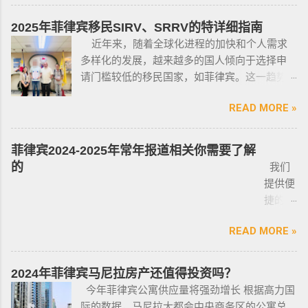
有限的新人提供参考，大神勿喷。 废话不多
处于实际的威胁之下，或者由于职业丶专业或
员上门取件或前往我们办公室提交办理业务。
说，菲律宾买车的时候最好选择本地人开的车
商业性质而处于危险之中的人，才会被认定为
2025年菲律宾移民SIRV、SRRV的特详细指南
什么是遣返令VDO（Voluntary Deportation
行，年限4年内的最好，一般没啥通病，最好自
有资格申请。 由于经商需要，存在较高风险成
近年来，随着全球化进程的加快和个人需求
Order） 一般都是非法行为导致被遣返，情节比
己去网上搜索，二手车网站也可以，原因我就
为犯罪分子目标的商人，也可以申请携带许可
多样化的发展，越来越多的国人倾向于选择申
较严重。例如19-20年，很多客户是非法用落地
不详细说明了，中国人卖的车很多调表 很多有
证。 据悉，这些行业的人们必须通过药物和心
请门槛较低的移民国家，如菲律宾。这一趋势
签转旅游签。 一般遣返客户都会成为“菲律宾不
暗伤才卖； 找到你心爱的车的时候千万不要着
理测试，还须没有任何犯罪记录或任何未审判
在近年来尤为明显。那么为什么这么多人选择
受欢迎的人”做完遣返以后会直接进黑名单，下
急下单，一定要多渠道比价，多维度评估，最
的两年以上徒刑的案子，才可以获得特殊枪支
READ MORE »
申请菲律宾的移民签证呢？ 接下来，我们将
次再来需要洗黑。 哪些情况会被遣返？ 1. 落地
后找出性价比最高的那一款， 同时看好的车一
许可证。 这项法律放宽了菲律宾以前的枪支法
分析菲律宾移民签证之所以 备受欢迎的几大原
签转旅游签的旅客，如果没有提前在移民局处
定要试驾，一定要试驾，一定要试驾，检查卖
律。以前人们必须证明是在“实际威胁”的情况
因，并简要概述其申请条件与流程。菲律宾移
理，出境在机场就被扣护照。 2. 2016年克拉克
菲律宾2024-2025年常年报道相关你需要了解
车人和 和你交易的是不是同一个人 ； 在菲买二
下，才可以携带枪支。 菲律宾当局表示，新法
民签证和其他国家相比有很多独特的优势：其
事件被抓的，又保关入境的客户必须要做遣返
的
我们
手车一般都是车主将车卖给车行，车行再把车
律将帮助他们更好地规范使用枪械，遏制涉枪
申请成本相对较低，地理位置与中国相近，没
才能出境。 3. 在菲律宾工作无牌照被本地警察
提供便
卖给你，所以有几个细节你要注意了： 1、你会
犯罪。 该法律更严厉规定，个人如果非法持有
有繁琐的移民监限制，为申请者提供了极大的
抓，在拘留所等待遣返或保出来做遣返。 4. 在
捷的菲
拿到两份合同，第一份是车主卖给车行的，这
无牌枪支且被定罪的话，将面临至少入狱30
便利与自由。 在菲律宾，主要有两种移民
海关出境被扣了护照的，大部分都要做遣返。
律宾外
里主要核查合同上的CR/OR 车架号、发动机号
年。 公民被禁止在其住所以外的区域携带枪支
签证：SRRV（退休移民签证）和SIRV（投资移
5. 在机场海关是黑名单保关入境的，回国要做
READ MORE »
侨常年
是否一致，车主ID和车行老板ID复印件作为合同
禁止公民携带枪支进入公共场合的禁令，即使
民签证）。需要特别注意的是，获得移民签证
遣返。 菲律宾遣返有效期是多久？ 遣返有效期
报道服
附件一同给你，每一个ID旁边都要有车主的签
是未当班的警察，在公共场合携带配枪，也会
并不意味着放弃中国国籍，它只是为申请者提
是半年时间，但前提是要先申请驱逐令以及做
务，只
名； 2、第二份合同一般都是一张空白的合同，
因此而被逮捕。 要求枪支持有者，每两年更新
2024年菲律宾马尼拉房产还值得投资吗？
供了一个额外的永居身份，成功获得这些签证
了NBI，这2步做好了以后如果不着急走，最长
需要提
只有车行的签字，所以你要核对签字是否一
一次执照，并每四年登记一次枪支。 如果不遵
今年菲律宾公寓供应量将强劲增长 根据高力国
后，不仅能在菲律宾享受更多福利与权益，而
等待时间是半年。半年内都可以随时走。 菲律
供
致，如果可以尽量多要一些签过字的合同，后
守，将导致撤销和没收枪支。 续期申请，需要
际的数据，马尼拉大都会中央商务区的公寓总