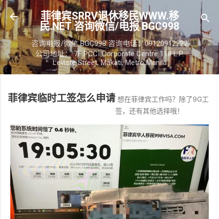
跳至主要内容
菲律宾SRRV退休移民WWW.移
民.NET 咨询微信/电报 BGC998
咨询电报/微信 BGC998 咨询电话：09120912222
公司地址： 7F PCCI Corporate Centre 118 L.P.
Leviste Street, Makati, Metro Manila
菲律宾临时工签怎么申请
想在菲律宾工作吗？除了9G工
签，还有其他选择哦！