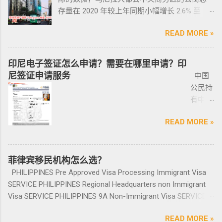
且申请者的原有国籍与原有权益不会受到影
宾做了遣返会是黑名单吗？ 但凡做了遣返都是
ICARD
面会说为什么； 3、检查CR/OR原件，原件，原
在该许可证期满之日前六个月内，向菲律宾国
存量在 2020 年较上年同期小幅增长 2.6% 至
响。 退休移民签证——SRRV
黑名单。遣返的流程第一步就是申请驱逐令。
照片
件一定是原件拿到手里，保险单也要问清楚在
家警察局枪支和爆炸物办公室（FEO）提交。
133,460 套——较 2019 年的 9.4% 和 2018 年的
SRRV（SpecialResidentRetiree'sVisa）是菲律
成为菲律宾不受欢迎的人。从去年开始大量的
人无须
哪里交保险，保险品类； 4、车牌要注意是不是
此外还要求，要携带枪支外出的人，必须以合
READ MORE »
同比增长放缓。由于新冠疫情，2020 年仅交付
宾退休署(PRA)颁发的移民绿卡，持有者可以自
中国人出境被扣护照，被扣护照后面的处理方
出席，
临时车牌，临时车牌就是我们常见很随意的一
理的理由申请携带枪支许可证。 菲律宾人可以
了约 3,370 套，低于 2019 年的 11,200套和过去
由出入境，并在菲律宾永居。 申请条件一般
式只有遣返。 上了菲律宾黑名单以后怎么再入
1-10个
张纸贴上去的，如果是，一定让车主把贴牌给
通过获得携带许可证（PTC），在公众场合携带
十年的年均 7,900 套。 ●菲律宾998不动产机构
分为两种：现金存款类和房产投资类。 现金
境 如果您已经被遣返回去了，并且还想再来菲
印尼电子签证怎么申请？需要在哪里申请？印
工作日
你取回来再交易，因为现在两年以上的车牌基
手枪。 目前共有五种持有枪支的许可证： 类别
998 Real Estate 专注于为华人在菲律宾马尼拉
存款类： （1）申请人的年龄需在50岁以上：
律宾的话，那么您可以联系我们帮您洗黑直接
尼签证申请服务
中国
就能做
本都下来了，如果你不知道去哪里换贴牌也是
1 －最多拥有2支枪 类别 2 -最多拥有5支枪 类别
地区提供一站式的期房投资、炒楼花、现房买
一家三口存款2万美元，多一个人需另存款1.5万
清底，整个周期15个工作日，洗好了以后再入
公民持
完报
比较麻烦的，何况大部分人英语都不太好，贴
3 -最多拥有10支枪 类别 4 -最多拥有15支枪 类
卖、房屋租赁、越来越多的华人对菲律宾旅游
美元/人； （2）存款冻结在银行，不能用于
境不会有任何被拦，包入境的。 如果您需要了
有中国
道。做
牌的车牌号和临时车牌的车牌号不是同一个号
别 5 －拥有15支...
投资,菲律宾移民感兴趣,居外网菲律宾房地产网,
投资； （3）申请若是想放弃该身份，可随时
就联系我们在线客服即可。 还有更多的遣返问
护照想
完常年
码，对号码有要求的也要注意识别是不是你忌
为您精彩呈现菲律宾房子,来居外投资菲律宾房
赎回存款。 房产投资类： （1）存款可全
题也可以询问。 遣返回国的流程是什么？ 1. 先
READ MORE »
要菲律
报道后
讳的号码； 5、车钥匙一般是2-三把，2把自动1
地产资源,您还可了解菲律宾房价, 在售楼盘介绍
部用于投资，投资项目需大于5万美元；
申请NBI，公司有专人带领协助。 2. 准备好材料
宾入境
给送回
把备用的，不同车型不一样，所以要合适清
等业务. 专注于菲律宾不动产市场，是菲律宾最
（2）房产不能出售，但可用于出租； （3）
提交到移民局，等待a...
前往印
发票到
楚；随车手册 保修单等 此时你手里应该有两份
大的外国人不动产服务机构之一，主要服务在
申请人需要拿到菲律宾的房产证，才能在PRA申
尼需要
菲律宾移民机构怎么选？
您手
合同、一份保险、 一份OR/CR文件，这些一定
菲外国人以及在菲工作生活的业主和租客，提
请置换之前办理SRRV身份时存入的存款。 申
印尼签
上。
PHILIPPINES Pre Approved Visa Processing Immigrant Visa
要放在家里保存好，OR/CR可以复印两张放到车
供一站式中文/英文资讯服务。供菲律宾的新
请流程： 1、申请人提供基础的申请材料做初
证？
咨询微
SERVICE PHILIPPINES Regional Headquarters non Immigrant
里备用 ； 想了解更多最新信息欢迎联系和咨询
房、二手房、特价房、二手楼花、开发商、投
审，后转款两万美金到相关部门； 2、审核该
泰国出
信
Visa SERVICE PHILIPPINES 9A Non-Immigrant Visa SERVICE
我们，微信：BGC998 电报@BGC998 Whats
资指南等房产信息,为房产投资者菲律宾买房提
存款的安全性，申请人需要入境菲律宾完成后
发前往
BGC99
PHILIPPINES 9D Treaty Trader Visa SERVICE PHILIPPINES 9G
app：+63 912-0912-222 电话：0912-0912-222
供帮助. 我们的运营团队拥有数十年在菲律宾生
续流程工作； ...
READ MORE »
印尼办
8 小
Pre-Arranged Employment Visa SERVICE PHILIPPINES Special
优先使用TG免验证，咨询请主动告知咨询项