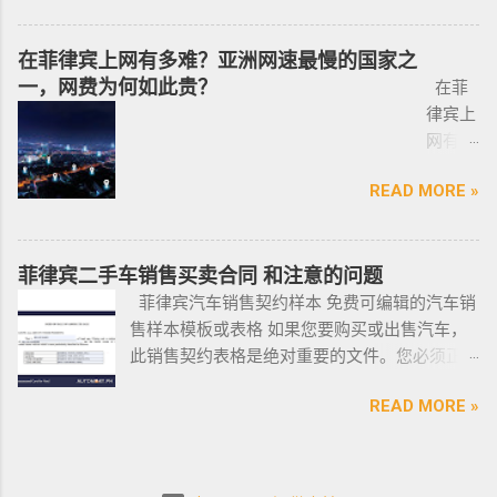
活工作以及移民 、税务 、不动产等业务相关经
理印尼
飞机
Investor’s Resident Visa SERVICE PHILIPPINES Special
目，菲律宾MAKATI 实体公司，客户 隐私保护
验 、源于本土，我们更了解菲律宾的市场动
签证？
@BGC
Resident Retiree’s Visa SERVICE It’s Business Permit Renewal
安全 可靠，可以安排工作人员上门取...
在菲律宾上网有多难？亚洲网速最慢的国家之
态。 ●菲律宾998不动产机构 998 Real Estate
马来西
998 菲
Time for 2022 PHILIPPINES PHILIPPINES Business Structures
一，网费为何如此贵？
长期紧密协作知名的菲律宾各大地产开发商以
在菲
亚出发
律宾马
and Entities SERVICE PHILIPPINES Office Setup Services
及合规中介资源公司为主要合作伙伴，集合更
律宾上
前往印
尼拉
PHILIPPINES Human Resources Consulting SERVICE
多资源，能针对外国投资者提供从不动产精
网有多
尼办理
——移
PHILIPPINES Call Center and BPO Setup SERVICE PHILIPPINES
选、不动产购买/出售/租凭/ 不动产交付、不动
难？作
印尼签
民局
Recruitment & Executive Search Services PHILIPPINES Tax
READ MORE »
产养护 等全方位管理服务； 菲律宾998不动产
为一名
证？
(BI) 提
Incentive Programs SERVICE PHILIPPINES Corporate
机构 998 Real Estate ，凭借着专业与执着，不
曾在菲
柬埔
醒该国
Compliance SERVICE PHILIPPINES Permits and Licenses
断提升客户体验，推动菲律宾行业的进步，让
律宾有
寨亚出
所有外
SERVICE PHILIPPINES Labor Consulting SERVICE PHILIPPINES
房产交易变得更加轻松和愉悦！ ●我们珍惜每一
着多年
菲律宾二手车销售买卖合同 和注意的问题
发前往
国公
Setting-Up a Representative Office SERVICE PHILIPPINES
位客户的托付，客户的信赖是我们最大的动
游学经
菲律宾汽车销售契约样本 免费可编辑的汽车销
印尼办
民，他
Forming a Corporation service PHILIPPINES Visa and
力。 任何关于菲律宾房产买卖 交易 相关的问题
验的小
售样本模板或表格 如果您要购买或出售汽车，
理印尼
们只能
Immigration Service PHILIPPINES Sole Proprietorship Busin...
欢迎咨询 我们 Telegram 电报 @VBW777 但随
编，我
此销售契约表格是绝对重要的文件。您必须正
签证？
在 3 月
着限制放宽，此前暂停的公寓项目建设已恢
对于这
确、完整地填写此模板，并进行公证。这样做
日本
1 日之
READ MORE »
复，预计今年供应将再次强劲增长。事实上，
方面还
可以为您将来节省大量工作和头痛。这是一个
出发前
前亲自
在 2021 年第一季度，竣工量几乎翻了两番，从
是很有
绝对销售契约模板示例。它有时被称为
往印尼
到该机
上一季度的 1,080 套增至 4,145 套。据高力国际
发言权
DOS（销售契约）或 DOAS（绝对销售契约）。
办理印
构提交
称，所有新增供应都在湾区，包括Six Senses
的。虽
这在菲律宾可用且有效。 链接到销售契约