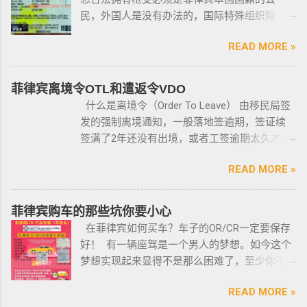
民，外国人是没有办法的，国际特殊组织除
外。 近年来，在菲律宾持枪的政策变得更加严
READ MORE »
格，例如，枪支的所有权，由菲律宾国家警察
局的枪支和爆炸物部门监管，该部门先进行背
景调查，再向申请人发放枪支许可证，如果想
菲律宾离境令OTL和遣返令VDO
获得枪支，这个审核的过程是必不可少的。 在
什么是离境令（Order To Leave） 由移民局签
菲律宾申请合法持有枪支，申请人必须年满21
发的强制离境通知，一般落地签逾期，签证续
岁，并且通过背景调查，才能获得持有执照。
签满了2年还没有出境，或者工签逾期太久才降
申请过程还包括通过药物测试丶获得法庭许可
签； 另外以下几种签证：学签，苏比克克拉卡
丶精神病学检查丶国家警察许可丶参加菲律宾
READ MORE »
工签，47a(2)签证，降签之后，也是带离境令
国家警察（PNP）或认可的枪支俱乐部的枪支安
的，移民局要求必须离境。 多数情况下，被发
全研讨会等。 菲律宾枪支受政府管理 根据菲律
离境令，只要在规定时间内离开菲律宾，是不
菲律宾购车的那些坑你要小心
宾的相关法律，一些行业的从业人员如律师丶
会上移民局黑名单的。想了解更多最新信息欢
在菲律宾如何买车？车子的OR/CR一定要保存
菲律宾律师协会的成员丶注册会计师丶有资质
迎联系和咨询我们，微信：BGC998 电报
好！ 有一辆座驾是一个男人的梦想。如今这个
的媒体从业人员丶出纳丶银行柜员丶天主教神
@BGC998 Whats app：+63 912-0912-222 电
梦想实现起来显得不是那么困难了，至少你不
父丶基督教牧师丶犹太教拉比丶伊斯兰教阿訇
话：0912-0912-222 优先使用TG免验证，咨询
需要“摇号”，对车的要求不高三五万人民币在菲
丶医生丶护士丶工程师等，可以在自家外持有
请主动告知咨询项目，菲律宾MAKATI 实体公
READ MORE »
律宾就可以买一辆代步车，所以此贴仅供预算
小型枪械，原因是他们的职业“岌岌可危”。 只有
司，客户 隐私保护 安全 可靠，可以安排工作人