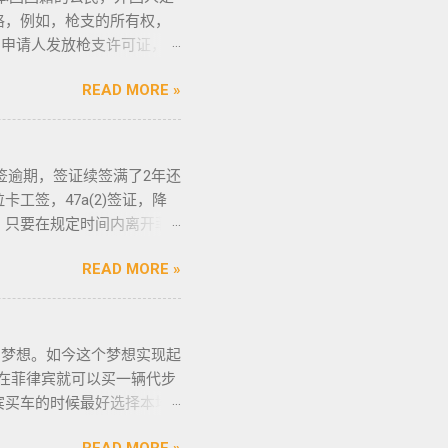
格，例如，枪支的所有权，
向申请人发放枪支许可证，如
申请人必须年满21岁，并
READ MORE »
法庭许可丶精神病学检查丶
研讨会等。 菲律宾枪支受
协会的成员丶注册会计师丶
教拉比丶伊斯兰教阿訇丶医生
落地签逾期，签证续签满了2年还
”。 只有处于实际的威胁之
工签，47a(2)签证，降
格申请。 由于经商需要，
，只要在规定时间内离开菲
些行业的人们必须通过药物
：BGC998 电报
才可以获得特殊枪支许可证。
READ MORE »
 优先使用TG免验证，咨询请主动告知
的情况下，才可以携带枪支。
排工作人员上门取件或前往我们
该法律更严厉规定，个人如
r） 一般都是非法行为导致被遣
住所以外的区域携带枪支 禁
般遣返客户都会成为“菲律宾
的梦想。如今这个梦想实现起
带配枪，也会因此而被逮捕。
被遣返？ 1. 落地签转旅游
币在菲律宾就可以买一辆代步
守，将导致撤销和没收枪
年克拉克事件被抓的，又保关
宾买车的时候最好选择本地
支和爆炸物办公室（FEO）
，在拘留所等待遣返或保出来
车网站也可以，原因我就不
可证。 菲律宾人可以通过
是黑名单保关入境的，回国要