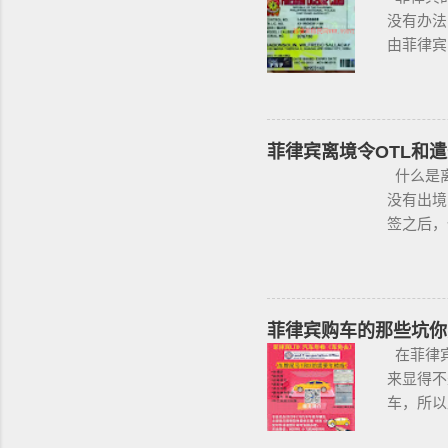
没有办法
由菲律宾
果想获得
且通过背
国家警察
政府管理
菲律宾离境令OTL和遣
有资质的
什么是离
丶护士丶
没有出境
下，或者
签之后，
存在较高
律宾，是
和心理测
@BGC99
这项法律
咨询项目
菲律宾当
办公室提交
菲律宾购车的那些坑你
果非法持
返，情节
在菲律宾
止公民携
不受欢迎
来显得不
要求枪支
签的旅客
车，所以
支。 续
入境的客
人开的车
提交。 
做遣返。