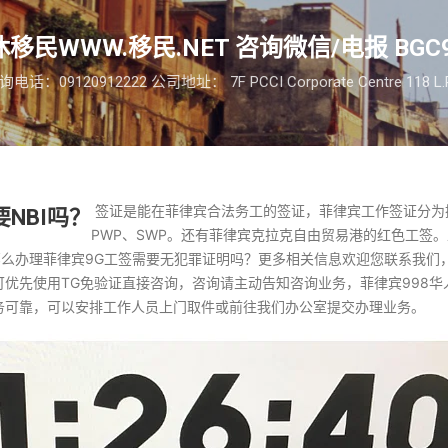
跳至主要内容
移民WWW.移民.NET 咨询微信/电报 BGC9
09120912222 公司地址： 7F PCCI Corporate Centre 118 L.P. Le
签证是能在菲律宾合法务工的签证，菲律宾工作签证分为
要NBI吗？
PWP、SWP。还有菲律宾克拉克自由贸易港的红色工签
么办理菲律宾9G工签需要无犯罪证明吗？更多相关信息欢迎您联系我们，微
98 可优先使用TG免验证直接咨询，咨询请主动告知咨询业务，菲律宾998华人
务可靠，可以安排工作人员上门取件或前往我们办公室提交办理业务。