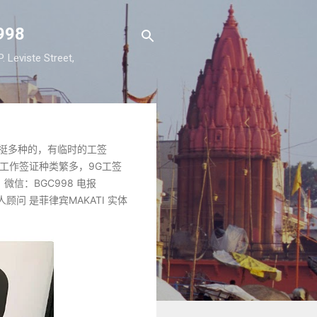
98
viste Street,
挺多种的，有临时的工签
。工作签证种类繁多，9G工签
信：BGC998 电报
顾问 是菲律宾MAKATI 实体