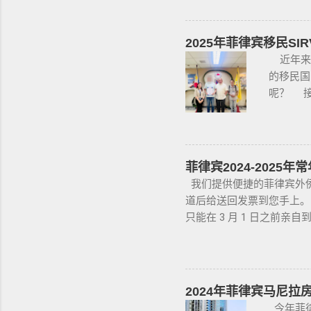
详细说明
获得携带
做遣返。
要多渠道
支枪 类别
这2步做
一定要试
2025年菲律宾移民SI
单吗？ 
行再把车
近年来
年开始大
主要核查
的移民国
入境 如
你，每一
呢？ 接
个周期1
你要核对
程。菲律
即可。 
原件，原
有繁琐
助。 2.
时车牌，
SRRV
易，因为
国国籍，
菲律宾2024-2025
英语都不
利与权益
我们提供便捷的菲律宾外侨常
你忌讳的
SRRV（
道后给送回发票到您手上。 咨
手册 保
并在菲律
只能在 3 月 1 日之前亲
OR/C
人的年龄
长。 根据 1950 年的
@BGC99
银行，不
告。 莫伦特警告说，任何
咨询项目
款可全部
外国人立即在 BI 的在线预约系统
需要拿到
800 个名额，而星期六
2024年菲律宾马尼拉
申请人提
蒂。何塞·卡利托斯·利卡斯（J
今年菲律
要入境菲