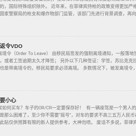
的，国际特殊组织除外。 近年来，在菲律宾持枪的政策变得更加严
国家警察局的枪支和爆炸物部门监管，该部门先进行背景调查，再
枪支，这个审核的过程是必不可少的。 在菲律宾申请合法持有枪支，
景调查，才能获得持有执照。 申请过程还包括通过药物测试丶获得
许可丶参加菲律宾国家警察（PNP）或认可的枪支俱乐部的枪支安全
 根据菲律宾的相关法律，一些行业的从业人员如律师丶菲律宾律师
返令VDO
媒体从业人员丶出纳丶银行柜员丶天主教神父丶基督教牧师丶犹太
境令（Order To Leave） 由移民局签发的强制离境通知，一般
工程师等，可以在自家外持有小型枪械，原因是他们的职业“岌岌可危
，或者工签逾期太久才降签； 另外以下几种签证：学签，苏比克克拉卡
由于职业丶专业或商业性质而处于危险之中的人，才会被认定为有资
也是带离境令的，移民局要求必须离境。 多数情况下，被发离境令
风险成为犯罪分子目标的商人，也可以申请携带许可证。 据悉，这
不会上移民局黑名单的。想了解更多最新信息欢迎联系和咨询我们，微信
试，还须没有任何犯罪记录或任何未审判的两年以上徒刑的案子，
8 Whats app：+63 912-0912-222 电话：0912-0912-222
放宽了菲律宾以前的枪支法律。以前人们必须证明是在“实际威胁”
，菲律宾MAKATI 实体公司，客户 隐私保护 安全 可靠，可以安
局表示，新法律将帮助他们更好地规范使用枪械，遏制涉枪犯罪。 
办理业务。 什么是遣返令VDO（Voluntary Deportation Orde
要小心
有无牌枪支且被定罪的话，将面临至少入狱30年。 公民被禁止在其
比较严重。例如19-20年，很多客户是非法用落地签转旅游签。 一
如何买车？车子的OR/CR一定要保存好！ 有一辆座驾是一个男人
带枪支进入公共场合的禁令，即使是未当班的警察，在公共场合携
的人”做完遣返以后会直接进黑名单，下次再来需要洗黑。 哪些情况会
是那么困难了，至少你不需要“摇号”，对车的要求不高三五万人民
持有者，每两年更新一次执照，并每四年登记一次枪支。 如果不遵
，如果没有提前在移民局处理，出境在机场就被扣护照。 2. 2016
此贴仅供预算有限的新人提供参考，大神勿喷。 废话不多说，菲律
期申请，需要在该许可证期满之日前六个月内，向菲律宾国家警察局枪
户必须要做遣返才能出境。 3. 在菲律宾工作无牌照被本地警察抓
行，年限4年内的最好，一般没啥通病，最好自己去网上搜索，二手
此外还要求，要携带枪支外出的人，必须以合理的理由申请携带枪支许
 4. 在海关出境被扣了护照的，大部分都要做遣返。 5. 在机场海关