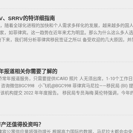
了，中国人卖的车很多调表 很多有暗伤才卖； 找到你心爱的车的时
许可证（PTC），在公众场合携带手枪。 目前共有五种持有枪支的许可
 菲律宾遣返有效期是多久？ 遣返有效期是半年时间，但前提是要先申
比价，多维度评估，最后找出性价比最高的那一款， 同时看好的车
 2 -最多拥有5支枪 类别 3 -最多拥有10支枪 类别 4 -最多拥有15支枪 类
好了以后如果不着急走，最长等待时间是半年。半年内都可以随时走
驾，检查卖车人和 和你交易的是不是同一个人 ； 在菲买二手车一
RV、SRRV的特详细指南
但凡做了遣返都是黑名单。遣返的流程第一步就是申请驱逐令。成为
卖给你，所以有几个细节你要注意了： 1、你会拿到两份合同，第
，随着全球化进程的加快和个人需求多样化的发展，越来越多的国人
量的中国人出境被扣护照，被扣护照后面的处理方式只有遣返。 上
合同上的CR/OR 车架号、发动机号是否一致，车主ID和车行老板I
家，如菲律宾。这一趋势在近年来尤为明显。那么为什么这么多人
果您已经被遣返回去了，并且还想再来菲律宾的话，那么您可以联系
个ID旁边都要有车主的签名； 2、第二份合同一般都是一张空白的
下来，我们将分析菲律宾移民签证之所以 备受欢迎的几大原因，并
5个工作日，洗好了以后再入境不会有任何被拦，包入境的。 如果您
签字是否一致，如果可以尽量多要一些签过字的合同，后面会说为什么；
宾移民签证和其他国家相比有很多独特的优势：其申请成本相对较
还有更多的遣返问题也可以询问。 遣返回国的流程是什么？ 1. 先申请
件一定是原件拿到手里，保险单也要问清楚在哪里交保险，保险品类
的移民监限制，为申请者提供了极大的便利与自由。 在菲律宾，
 准备好材料提交到移民局，等待a...
临时车牌就是我们常见很随意的一张纸贴上去的，如果是，一定让
（退休移民签证）和SIRV（投资移民签证）。需要特别注意的是，获
现在两年以上的车牌基本都下来了，如果你不知道去哪里换贴牌也
它只是为申请者提供了一个额外的永居身份，成功获得这些签证后
年常年报道相关你需要了解的
太好，贴牌的车牌号和临时车牌的车牌号不是同一个号码，对号码
，而且申请者的原有国籍与原有权益不会受到影响。 退休移民签
年报道服务，只需要提供ICARD 照片 人无须出席，1-10个工
号码； 5、车钥匙一般是2-三把，2把自动1把备用的，不同车型不
SpecialResidentRetiree'sVisa）是菲律宾退休署(PRA)颁发
询微信BGC998 小飞机@BGC998 菲律宾马尼拉——移民局 (BI
修单等 此时你手里应该有两份合同、一份保险、 一份OR/CR文件，
宾永居。 申请条件一般分为两种：现金存款类和房产投资类。 
自到该机构提交 2022 年年度报告。 移民局专员海梅·莫伦特强调，
R可以复印两张放到车里备用 ； 想了解更多最新信息欢迎联系和咨询我们，
需在50岁以上：一家三口存款2万美元，多一个人需另存款1.5万美
外国人登记法，所有持有移民和非移民签证的外国人都必须在每个日历年的
8 Whats app：+63 912-0912-222 电话：0912-0912-222
能用于投资； （3）申请若是想放弃该身份，可随时赎回存款。
不遵守报告的行为都可能导致罚款、取消签证、驱逐出境或监禁。” 
，菲律宾MAKATI 实体公司，客户 隐私保护 安全 可靠，可以安排工作
用于投资，投资项目需大于5万美元； （2）房产不能出售，但可
 http://e-services.immigration.gov.ph 上注册以获得
菲律宾的房产证，才能在PRA申请置换之前办理SRRV身份时存入
则保留给经认可的实体，并为大量申请人保留远程报告。 与此同时，移
房产还值得投资吗？
供基础的申请材料做初审，后转款两万美金到相关部门； 2、审核
ose Carlitos Licas）提醒，在 60 天期限内出境的外国人仍可在
宾公寓供应量将强劲增长 根据高力国际的数据，马尼拉大都会中央
律宾完成后续流程工作； ...