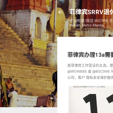
菲律宾SRRV退休
咨询电报/微信 BGC998 咨询电话：
Makati, Metro Manila
菲律宾办理13a需
是菲律宾工作签证的主流。那
@WOW888 或 @BGC9
公司，客户 隐私安全保护服