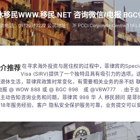
跳至主要内容
移民WWW.移民.NET 咨询微信/电报 BGC9
09120912222 公司地址： 7F PCCI Corporate Centre 118 L.P. Le
在寻求海外投资与居住权的过程中，菲律宾的Special Resi
中介推荐
Visa (SIRV)提供了一个独特且具有吸引力的选项
退休生活，菲律宾政策时常变化，有需要相关业务的亲不妨 联
7 电报 @ WOW 888 或 @ BGC 998 或 @VBW777 .
动告知咨询业务和问题，菲律宾 998 华 人 移民顾问 是菲律
18年服务经验，客户 隐私安全保护服务可靠，业务提交可以