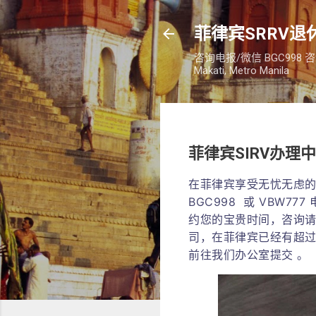
菲律宾SRRV退休
咨询电报/微信 BGC998 咨询电话：
Makati, Metro Manila
菲律宾SIRV办理
在菲律宾享受无忧无虑的
BGC998 或 VBW77
约您的宝贵时间，咨询请主
司，在菲律宾已经有超过
前往我们办公室提交 。