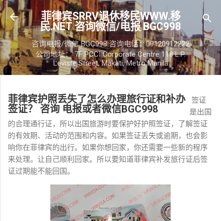
跳至主要内容
菲律宾SRRV退休移民WWW.移
民.NET 咨询微信/电报 BGC998
咨询电报/微信 BGC998 咨询电话：09120912222
公司地址： 7F PCCI Corporate Centre 118 L.P.
Leviste Street, Makati, Metro Manila
菲律宾护照丢失了怎么办理旅行证和补办
签证
签证？ 咨询 电报或者微信BGC998
是出国
的合理通行证，所以出国旅游时要保护好护照签证，了解签证
的有效期、活动的范围和内容。如果签证丢失或逾期，也会影
响你在菲律宾的出行。如果你想回家，你还需要一些新的程序
来处理。让自己顺利回家。所以要知道菲律宾补发旅行证后签
证过期能不能回国。