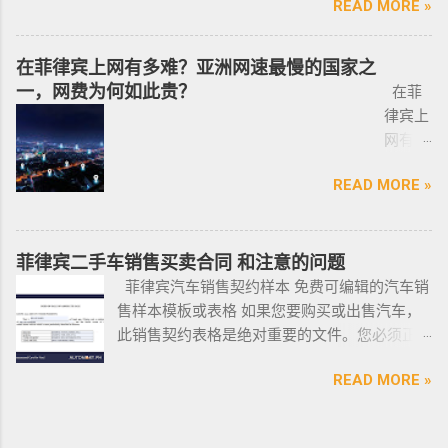
READ MORE »
印尼办
8 小
Pre-Arranged Employment Visa SERVICE PHILIPPINES Special
优先使用TG免验证，咨询请主动告知咨询项
活工作以及移民 、税务 、不动产等业务相关经
理印尼
飞机
Investor’s Resident Visa SERVICE PHILIPPINES Special
目，菲律宾MAKATI 实体公司，客户 隐私保护
验 、源于本土，我们更了解菲律宾的市场动
签证？
@BGC
Resident Retiree’s Visa SERVICE It’s Business Permit Renewal
安全 可靠，可以安排工作人员上门取...
在菲律宾上网有多难？亚洲网速最慢的国家之
态。 ●菲律宾998不动产机构 998 Real Estate
马来西
998 菲
Time for 2022 PHILIPPINES PHILIPPINES Business Structures
一，网费为何如此贵？
长期紧密协作知名的菲律宾各大地产开发商以
在菲
亚出发
律宾马
and Entities SERVICE PHILIPPINES Office Setup Services
及合规中介资源公司为主要合作伙伴，集合更
律宾上
前往印
尼拉
PHILIPPINES Human Resources Consulting SERVICE
多资源，能针对外国投资者提供从不动产精
网有多
尼办理
——移
PHILIPPINES Call Center and BPO Setup SERVICE PHILIPPINES
选、不动产购买/出售/租凭/ 不动产交付、不动
难？作
印尼签
民局
Recruitment & Executive Search Services PHILIPPINES Tax
READ MORE »
产养护 等全方位管理服务； 菲律宾998不动产
为一名
证？
(BI) 提
Incentive Programs SERVICE PHILIPPINES Corporate
机构 998 Real Estate ，凭借着专业与执着，不
曾在菲
柬埔
醒该国
Compliance SERVICE PHILIPPINES Permits and Licenses
断提升客户体验，推动菲律宾行业的进步，让
律宾有
寨亚出
所有外
SERVICE PHILIPPINES Labor Consulting SERVICE PHILIPPINES
房产交易变得更加轻松和愉悦！ ●我们珍惜每一
着多年
菲律宾二手车销售买卖合同 和注意的问题
发前往
国公
Setting-Up a Representative Office SERVICE PHILIPPINES
位客户的托付，客户的信赖是我们最大的动
游学经
菲律宾汽车销售契约样本 免费可编辑的汽车销
印尼办
民，他
Forming a Corporation service PHILIPPINES Visa and
力。 任何关于菲律宾房产买卖 交易 相关的问题
验的小
售样本模板或表格 如果您要购买或出售汽车，
理印尼
们只能
Immigration Service PHILIPPINES Sole Proprietorship Busin...
欢迎咨询 我们 Telegram 电报 @VBW777 但随
编，我
此销售契约表格是绝对重要的文件。您必须正
签证？
在 3 月
着限制放宽，此前暂停的公寓项目建设已恢
对于这
确、完整地填写此模板，并进行公证。这样做
日本
1 日之
READ MORE »
复，预计今年供应将再次强劲增长。事实上，
方面还
可以为您将来节省大量工作和头痛。这是一个
出发前
前亲自
在 2021 年第一季度，竣工量几乎翻了两番，从
是很有
绝对销售契约模板示例。它有时被称为
往印尼
到该机
上一季度的 1,080 套增至 4,145 套。据高力国际
发言权
DOS（销售契约）或 DOAS（绝对销售契约）。
办理印
构提交