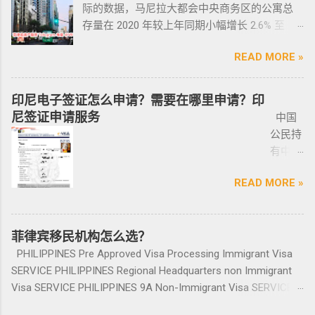
供
致，如果可以尽量多要一些签过字的合同，后
守，将导致撤销和没收枪支。 续期申请，需要
际的数据，马尼拉大都会中央商务区的公寓总
且申请者的原有国籍与原有权益不会受到影
宾做了遣返会是黑名单吗？ 但凡做了遣返都是
ICARD
面会说为什么； 3、检查CR/OR原件，原件，原
在该许可证期满之日前六个月内，向菲律宾国
存量在 2020 年较上年同期小幅增长 2.6% 至
响。 退休移民签证——SRRV
黑名单。遣返的流程第一步就是申请驱逐令。
照片
件一定是原件拿到手里，保险单也要问清楚在
家警察局枪支和爆炸物办公室（FEO）提交。
133,460 套——较 2019 年的 9.4% 和 2018 年的
SRRV（SpecialResidentRetiree'sVisa）是菲律
成为菲律宾不受欢迎的人。从去年开始大量的
人无须
哪里交保险，保险品类； 4、车牌要注意是不是
此外还要求，要携带枪支外出的人，必须以合
READ MORE »
同比增长放缓。由于新冠疫情，2020 年仅交付
宾退休署(PRA)颁发的移民绿卡，持有者可以自
中国人出境被扣护照，被扣护照后面的处理方
出席，
临时车牌，临时车牌就是我们常见很随意的一
理的理由申请携带枪支许可证。 菲律宾人可以
了约 3,370 套，低于 2019 年的 11,200套和过去
由出入境，并在菲律宾永居。 申请条件一般
式只有遣返。 上了菲律宾黑名单以后怎么再入
1-10个
张纸贴上去的，如果是，一定让车主把贴牌给
通过获得携带许可证（PTC），在公众场合携带
十年的年均 7,900 套。 ●菲律宾998不动产机构
分为两种：现金存款类和房产投资类。 现金
境 如果您已经被遣返回去了，并且还想再来菲
印尼电子签证怎么申请？需要在哪里申请？印
工作日
你取回来再交易，因为现在两年以上的车牌基
手枪。 目前共有五种持有枪支的许可证： 类别
998 Real Estate 专注于为华人在菲律宾马尼拉
存款类： （1）申请人的年龄需在50岁以上：
律宾的话，那么您可以联系我们帮您洗黑直接
尼签证申请服务
中国
就能做
本都下来了，如果你不知道去哪里换贴牌也是
1 －最多拥有2支枪 类别 2 -最多拥有5支枪 类别
地区提供一站式的期房投资、炒楼花、现房买
一家三口存款2万美元，多一个人需另存款1.5万
清底，整个周期15个工作日，洗好了以后再入
公民持
完报
比较麻烦的，何况大部分人英语都不太好，贴
3 -最多拥有10支枪 类别 4 -最多拥有15支枪 类
卖、房屋租赁、越来越多的华人对菲律宾旅游
美元/人； （2）存款冻结在银行，不能用于
境不会有任何被拦，包入境的。 如果您需要了
有中国
道。做
牌的车牌号和临时车牌的车牌号不是同一个号
别 5 －拥有15支...
投资,菲律宾移民感兴趣,居外网菲律宾房地产网,
投资； （3）申请若是想放弃该身份，可随时
就联系我们在线客服即可。 还有更多的遣返问
护照想
完常年
码，对号码有要求的也要注意识别是不是你忌
为您精彩呈现菲律宾房子,来居外投资菲律宾房
赎回存款。 房产投资类： （1）存款可全
题也可以询问。 遣返回国的流程是什么？ 1. 先
READ MORE »
要菲律
报道后
讳的号码； 5、车钥匙一般是2-三把，2把自动1
地产资源,您还可了解菲律宾房价, 在售楼盘介绍
部用于投资，投资项目需大于5万美元；
申请NBI，公司有专人带领协助。 2. 准备好材料
宾入境
给送回
把备用的，不同车型不一样，所以要合适清
等业务. 专注于菲律宾不动产市场，是菲律宾最
（2）房产不能出售，但可用于出租； （3）
提交到移民局，等待a...
前往印
发票到
楚；随车手册 保修单等 此时你手里应该有两份
大的外国人不动产服务机构之一，主要服务在
申请人需要拿到菲律宾的房产证，才能在PRA申
尼需要
菲律宾移民机构怎么选？
您手
合同、一份保险、 一份OR/CR文件，这些一定
菲外国人以及在菲工作生活的业主和租客，提
请置换之前办理SRRV身份时存入的存款。 申
印尼签
上。
PHILIPPINES Pre Approved Visa Processing Immigrant Visa
要放在家里保存好，OR/CR可以复印两张放到车
供一站式中文/英文资讯服务。供菲律宾的新
请流程： 1、申请人提供基础的申请材料做初
证？
咨询微
SERVICE PHILIPPINES Regional Headquarters non Immigrant
里备用 ； 想了解更多最新信息欢迎联系和咨询
房、二手房、特价房、二手楼花、开发商、投
审，后转款两万美金到相关部门； 2、审核该
泰国出
信
Visa SERVICE PHILIPPINES 9A Non-Immigrant Visa SERVICE
我们，微信：BGC998 电报@BGC998 Whats
资指南等房产信息,为房产投资者菲律宾买房提
存款的安全性，申请人需要入境菲律宾完成后
发前往
BGC99
PHILIPPINES 9D Treaty Trader Visa SERVICE PHILIPPINES 9G
app：+63 912-0912-222 电话：0912-0912-222
供帮助. 我们的运营团队拥有数十年在菲律宾生
续流程工作； ...