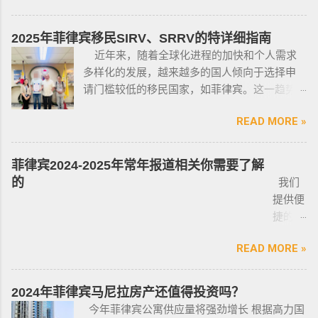
司，客户 隐私保护 安全 可靠，可以安排工作人
有限的新人提供参考，大神勿喷。 废话不多
处于实际的威胁之下，或者由于职业丶专业或
员上门取件或前往我们办公室提交办理业务。
说，菲律宾买车的时候最好选择本地人开的车
商业性质而处于危险之中的人，才会被认定为
2025年菲律宾移民SIRV、SRRV的特详细指南
什么是遣返令VDO（Voluntary Deportation
行，年限4年内的最好，一般没啥通病，最好自
有资格申请。 由于经商需要，存在较高风险成
近年来，随着全球化进程的加快和个人需求
Order） 一般都是非法行为导致被遣返，情节比
己去网上搜索，二手车网站也可以，原因我就
为犯罪分子目标的商人，也可以申请携带许可
多样化的发展，越来越多的国人倾向于选择申
较严重。例如19-20年，很多客户是非法用落地
不详细说明了，中国人卖的车很多调表 很多有
证。 据悉，这些行业的人们必须通过药物和心
请门槛较低的移民国家，如菲律宾。这一趋势
签转旅游签。 一般遣返客户都会成为“菲律宾不
暗伤才卖； 找到你心爱的车的时候千万不要着
理测试，还须没有任何犯罪记录或任何未审判
在近年来尤为明显。那么为什么这么多人选择
受欢迎的人”做完遣返以后会直接进黑名单，下
急下单，一定要多渠道比价，多维度评估，最
的两年以上徒刑的案子，才可以获得特殊枪支
READ MORE »
申请菲律宾的移民签证呢？ 接下来，我们将
次再来需要洗黑。 哪些情况会被遣返？ 1. 落地
后找出性价比最高的那一款， 同时看好的车一
许可证。 这项法律放宽了菲律宾以前的枪支法
分析菲律宾移民签证之所以 备受欢迎的几大原
签转旅游签的旅客，如果没有提前在移民局处
定要试驾，一定要试驾，一定要试驾，检查卖
律。以前人们必须证明是在“实际威胁”的情况
因，并简要概述其申请条件与流程。菲律宾移
理，出境在机场就被扣护照。 2. 2016年克拉克
菲律宾2024-2025年常年报道相关你需要了解
车人和 和你交易的是不是同一个人 ； 在菲买二
下，才可以携带枪支。 菲律宾当局表示，新法
民签证和其他国家相比有很多独特的优势：其
事件被抓的，又保关入境的客户必须要做遣返
的
我们
手车一般都是车主将车卖给车行，车行再把车
律将帮助他们更好地规范使用枪械，遏制涉枪
申请成本相对较低，地理位置与中国相近，没
才能出境。 3. 在菲律宾工作无牌照被本地警察
提供便
卖给你，所以有几个细节你要注意了： 1、你会
犯罪。 该法律更严厉规定，个人如果非法持有
有繁琐的移民监限制，为申请者提供了极大的
抓，在拘留所等待遣返或保出来做遣返。 4. 在
捷的菲
拿到两份合同，第一份是车主卖给车行的，这
无牌枪支且被定罪的话，将面临至少入狱30
便利与自由。 在菲律宾，主要有两种移民
海关出境被扣了护照的，大部分都要做遣返。
律宾外
里主要核查合同上的CR/OR 车架号、发动机号
年。 公民被禁止在其住所以外的区域携带枪支
签证：SRRV（退休移民签证）和SIRV（投资移
5. 在机场海关是黑名单保关入境的，回国要做
READ MORE »
侨常年
是否一致，车主ID和车行老板ID复印件作为合同
禁止公民携带枪支进入公共场合的禁令，即使
民签证）。需要特别注意的是，获得移民签证
遣返。 菲律宾遣返有效期是多久？ 遣返有效期
报道服
附件一同给你，每一个ID旁边都要有车主的签
是未当班的警察，在公共场合携带配枪，也会
并不意味着放弃中国国籍，它只是为申请者提
是半年时间，但前提是要先申请驱逐令以及做
务，只
名； 2、第二份合同一般都是一张空白的合同，
因此而被逮捕。 要求枪支持有者，每两年更新
2024年菲律宾马尼拉房产还值得投资吗？
供了一个额外的永居身份，成功获得这些签证
了NBI，这2步做好了以后如果不着急走，最长
需要提
只有车行的签字，所以你要核对签字是否一
一次执照，并每四年登记一次枪支。 如果不遵
今年菲律宾公寓供应量将强劲增长 根据高力国
后，不仅能在菲律宾享受更多福利与权益，而
等待时间是半年。半年内都可以随时走。 菲律