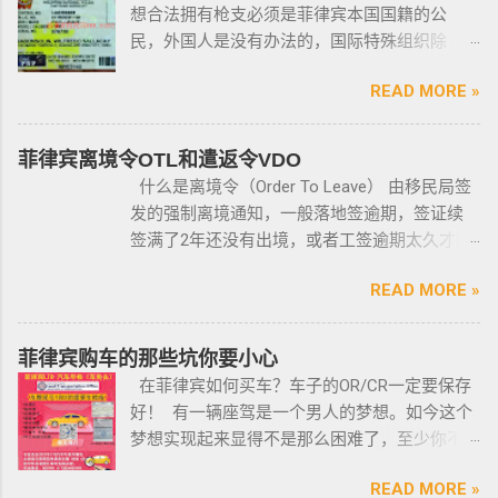
想合法拥有枪支必须是菲律宾本国国籍的公
民，外国人是没有办法的，国际特殊组织除
外。 近年来，在菲律宾持枪的政策变得更加严
READ MORE »
格，例如，枪支的所有权，由菲律宾国家警察
局的枪支和爆炸物部门监管，该部门先进行背
景调查，再向申请人发放枪支许可证，如果想
菲律宾离境令OTL和遣返令VDO
获得枪支，这个审核的过程是必不可少的。 在
什么是离境令（Order To Leave） 由移民局签
菲律宾申请合法持有枪支，申请人必须年满21
发的强制离境通知，一般落地签逾期，签证续
岁，并且通过背景调查，才能获得持有执照。
签满了2年还没有出境，或者工签逾期太久才降
申请过程还包括通过药物测试丶获得法庭许可
签； 另外以下几种签证：学签，苏比克克拉卡
丶精神病学检查丶国家警察许可丶参加菲律宾
READ MORE »
工签，47a(2)签证，降签之后，也是带离境令
国家警察（PNP）或认可的枪支俱乐部的枪支安
的，移民局要求必须离境。 多数情况下，被发
全研讨会等。 菲律宾枪支受政府管理 根据菲律
离境令，只要在规定时间内离开菲律宾，是不
菲律宾购车的那些坑你要小心
宾的相关法律，一些行业的从业人员如律师丶
会上移民局黑名单的。想了解更多最新信息欢
在菲律宾如何买车？车子的OR/CR一定要保存
菲律宾律师协会的成员丶注册会计师丶有资质
迎联系和咨询我们，微信：BGC998 电报
好！ 有一辆座驾是一个男人的梦想。如今这个
的媒体从业人员丶出纳丶银行柜员丶天主教神
@BGC998 Whats app：+63 912-0912-222 电
梦想实现起来显得不是那么困难了，至少你不
父丶基督教牧师丶犹太教拉比丶伊斯兰教阿訇
话：0912-0912-222 优先使用TG免验证，咨询
需要“摇号”，对车的要求不高三五万人民币在菲
丶医生丶护士丶工程师等，可以在自家外持有
请主动告知咨询项目，菲律宾MAKATI 实体公
READ MORE »
律宾就可以买一辆代步车，所以此贴仅供预算
小型枪械，原因是他们的职业“岌岌可危”。 只有