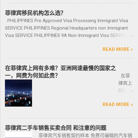
等业务. 专注于菲律宾不动产市场，是菲律宾最
（2）房产不能出售，但可用于出租； （3）
提交到移民局，等待a...
前往印
发票到
楚；随车手册 保修单等 此时你手里应该有两份
大的外国人不动产服务机构之一，主要服务在
申请人需要拿到菲律宾的房产证，才能在PRA申
尼需要
菲律宾移民机构怎么选？
您手
合同、一份保险、 一份OR/CR文件，这些一定
菲外国人以及在菲工作生活的业主和租客，提
请置换之前办理SRRV身份时存入的存款。 申
印尼签
上。
PHILIPPINES Pre Approved Visa Processing Immigrant Visa
要放在家里保存好，OR/CR可以复印两张放到车
供一站式中文/英文资讯服务。供菲律宾的新
请流程： 1、申请人提供基础的申请材料做初
证？
咨询微
SERVICE PHILIPPINES Regional Headquarters non Immigrant
里备用 ； 想了解更多最新信息欢迎联系和咨询
房、二手房、特价房、二手楼花、开发商、投
审，后转款两万美金到相关部门； 2、审核该
泰国出
信
Visa SERVICE PHILIPPINES 9A Non-Immigrant Visa SERVICE
我们，微信：BGC998 电报@BGC998 Whats
资指南等房产信息,为房产投资者菲律宾买房提
存款的安全性，申请人需要入境菲律宾完成后
发前往
BGC99
PHILIPPINES 9D Treaty Trader Visa SERVICE PHILIPPINES 9G
app：+63 912-0912-222 电话：0912-0912-222
供帮助. 我们的运营团队拥有数十年在菲律宾生
续流程工作； ...
READ MORE »
印尼办
8 小
Pre-Arranged Employment Visa SERVICE PHILIPPINES Special
优先使用TG免验证，咨询请主动告知咨询项
活工作以及移民 、税务 、不动产等业务相关经
理印尼
飞机
Investor’s Resident Visa SERVICE PHILIPPINES Special
目，菲律宾MAKATI 实体公司，客户 隐私保护
验 、源于本土，我们更了解菲律宾的市场动
签证？
@BGC
Resident Retiree’s Visa SERVICE It’s Business Permit Renewal
安全 可靠，可以安排工作人员上门取...
在菲律宾上网有多难？亚洲网速最慢的国家之
态。 ●菲律宾998不动产机构 998 Real Estate
马来西
998 菲
Time for 2022 PHILIPPINES PHILIPPINES Business Structures
一，网费为何如此贵？
长期紧密协作知名的菲律宾各大地产开发商以
在菲
亚出发
律宾马
and Entities SERVICE PHILIPPINES Office Setup Services
及合规中介资源公司为主要合作伙伴，集合更
律宾上
前往印
尼拉
PHILIPPINES Human Resources Consulting SERVICE
多资源，能针对外国投资者提供从不动产精
网有多
尼办理
——移
PHILIPPINES Call Center and BPO Setup SERVICE PHILIPPINES
选、不动产购买/出售/租凭/ 不动产交付、不动
难？作
印尼签
民局
Recruitment & Executive Search Services PHILIPPINES Tax
READ MORE »
产养护 等全方位管理服务； 菲律宾998不动产
为一名
证？
(BI) 提
Incentive Programs SERVICE PHILIPPINES Corporate
机构 998 Real Estate ，凭借着专业与执着，不
曾在菲
柬埔
醒该国
Compliance SERVICE PHILIPPINES Permits and Licenses
断提升客户体验，推动菲律宾行业的进步，让
律宾有
寨亚出
所有外
SERVICE PHILIPPINES Labor Consulting SERVICE PHILIPPINES
房产交易变得更加轻松和愉悦！ ●我们珍惜每一
着多年
菲律宾二手车销售买卖合同 和注意的问题
发前往
国公
Setting-Up a Representative Office SERVICE PHILIPPINES
位客户的托付，客户的信赖是我们最大的动
游学经
菲律宾汽车销售契约样本 免费可编辑的汽车销