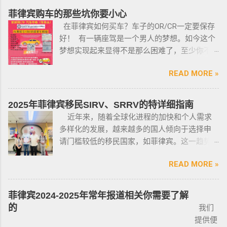
全研讨会等。 菲律宾枪支受政府管理 根据菲律
离境令，只要在规定时间内离开菲律宾，是不
菲律宾购车的那些坑你要小心
宾的相关法律，一些行业的从业人员如律师丶
会上移民局黑名单的。想了解更多最新信息欢
在菲律宾如何买车？车子的OR/CR一定要保存
菲律宾律师协会的成员丶注册会计师丶有资质
迎联系和咨询我们，微信：BGC998 电报
好！ 有一辆座驾是一个男人的梦想。如今这个
的媒体从业人员丶出纳丶银行柜员丶天主教神
@BGC998 Whats app：+63 912-0912-222 电
梦想实现起来显得不是那么困难了，至少你不
父丶基督教牧师丶犹太教拉比丶伊斯兰教阿訇
话：0912-0912-222 优先使用TG免验证，咨询
需要“摇号”，对车的要求不高三五万人民币在菲
丶医生丶护士丶工程师等，可以在自家外持有
请主动告知咨询项目，菲律宾MAKATI 实体公
READ MORE »
律宾就可以买一辆代步车，所以此贴仅供预算
小型枪械，原因是他们的职业“岌岌可危”。 只有
司，客户 隐私保护 安全 可靠，可以安排工作人
有限的新人提供参考，大神勿喷。 废话不多
处于实际的威胁之下，或者由于职业丶专业或
员上门取件或前往我们办公室提交办理业务。
说，菲律宾买车的时候最好选择本地人开的车
商业性质而处于危险之中的人，才会被认定为
2025年菲律宾移民SIRV、SRRV的特详细指南
什么是遣返令VDO（Voluntary Deportation
行，年限4年内的最好，一般没啥通病，最好自
有资格申请。 由于经商需要，存在较高风险成
近年来，随着全球化进程的加快和个人需求
Order） 一般都是非法行为导致被遣返，情节比
己去网上搜索，二手车网站也可以，原因我就
为犯罪分子目标的商人，也可以申请携带许可
多样化的发展，越来越多的国人倾向于选择申
较严重。例如19-20年，很多客户是非法用落地
不详细说明了，中国人卖的车很多调表 很多有
证。 据悉，这些行业的人们必须通过药物和心
请门槛较低的移民国家，如菲律宾。这一趋势
签转旅游签。 一般遣返客户都会成为“菲律宾不
暗伤才卖； 找到你心爱的车的时候千万不要着
理测试，还须没有任何犯罪记录或任何未审判
在近年来尤为明显。那么为什么这么多人选择
受欢迎的人”做完遣返以后会直接进黑名单，下
急下单，一定要多渠道比价，多维度评估，最
的两年以上徒刑的案子，才可以获得特殊枪支
READ MORE »
申请菲律宾的移民签证呢？ 接下来，我们将
次再来需要洗黑。 哪些情况会被遣返？ 1. 落地
后找出性价比最高的那一款， 同时看好的车一
许可证。 这项法律放宽了菲律宾以前的枪支法
分析菲律宾移民签证之所以 备受欢迎的几大原
签转旅游签的旅客，如果没有提前在移民局处
定要试驾，一定要试驾，一定要试驾，检查卖
律。以前人们必须证明是在“实际威胁”的情况
因，并简要概述其申请条件与流程。菲律宾移
理，出境在机场就被扣护照。 2. 2016年克拉克
菲律宾2024-2025年常年报道相关你需要了解
车人和 和你交易的是不是同一个人 ； 在菲买二
下，才可以携带枪支。 菲律宾当局表示，新法
民签证和其他国家相比有很多独特的优势：其
事件被抓的，又保关入境的客户必须要做遣返
的
我们
手车一般都是车主将车卖给车行，车行再把车
律将帮助他们更好地规范使用枪械，遏制涉枪
申请成本相对较低，地理位置与中国相近，没
才能出境。 3. 在菲律宾工作无牌照被本地警察
提供便
卖给你，所以有几个细节你要注意了： 1、你会
犯罪。 该法律更严厉规定，个人如果非法持有
有繁琐的移民监限制，为申请者提供了极大的