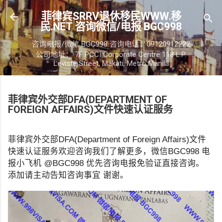
跳至主要内容
菲律宾SRRV退休移民WWW.移
民.NET 咨询微信/电报 BGC998
咨询电报/微信 BGC998 咨询电话：09120912222
公司地址： 7F PCCI Corporate Centre 118 L.P.
Leviste Street, Makati, Metro Manila
菲律宾外交部DFA(DEPARTMENT OF
FOREIGN AFFAIRS)文件快速认证服务
菲律宾外交部DFA(Department of Foreign Affairs)文件
快速认证服务欢迎咨询我们了解更多，微信BGC998 电
报小飞机 @BGC998 优先咨询电报免验证直接咨询。
添加请主动告知咨询事宜 谢谢。