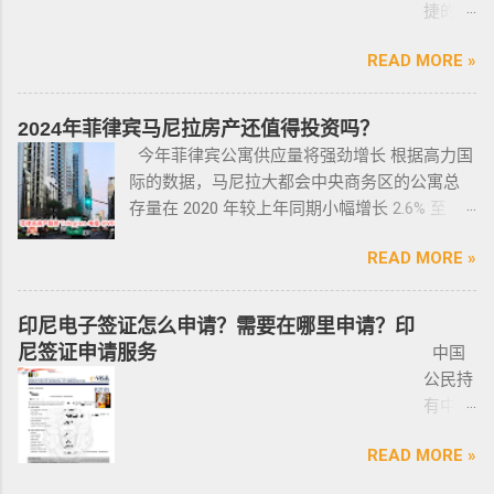
抓，在拘留所等待遣返或保出来做遣返。 4. 在
捷的菲
拿到两份合同，第一份是车主卖给车行的，这
无牌枪支且被定罪的话，将面临至少入狱30
便利与自由。 在菲律宾，主要有两种移民
海关出境被扣了护照的，大部分都要做遣返。
律宾外
里主要核查合同上的CR/OR 车架号、发动机号
年。 公民被禁止在其住所以外的区域携带枪支
签证：SRRV（退休移民签证）和SIRV（投资移
5. 在机场海关是黑名单保关入境的，回国要做
READ MORE »
侨常年
是否一致，车主ID和车行老板ID复印件作为合同
禁止公民携带枪支进入公共场合的禁令，即使
民签证）。需要特别注意的是，获得移民签证
遣返。 菲律宾遣返有效期是多久？ 遣返有效期
报道服
附件一同给你，每一个ID旁边都要有车主的签
是未当班的警察，在公共场合携带配枪，也会
并不意味着放弃中国国籍，它只是为申请者提
是半年时间，但前提是要先申请驱逐令以及做
务，只
名； 2、第二份合同一般都是一张空白的合同，
因此而被逮捕。 要求枪支持有者，每两年更新
2024年菲律宾马尼拉房产还值得投资吗？
供了一个额外的永居身份，成功获得这些签证
了NBI，这2步做好了以后如果不着急走，最长
需要提
只有车行的签字，所以你要核对签字是否一
一次执照，并每四年登记一次枪支。 如果不遵
今年菲律宾公寓供应量将强劲增长 根据高力国
后，不仅能在菲律宾享受更多福利与权益，而
等待时间是半年。半年内都可以随时走。 菲律
供
致，如果可以尽量多要一些签过字的合同，后
守，将导致撤销和没收枪支。 续期申请，需要
际的数据，马尼拉大都会中央商务区的公寓总
且申请者的原有国籍与原有权益不会受到影
宾做了遣返会是黑名单吗？ 但凡做了遣返都是
ICARD
面会说为什么； 3、检查CR/OR原件，原件，原
在该许可证期满之日前六个月内，向菲律宾国
存量在 2020 年较上年同期小幅增长 2.6% 至
响。 退休移民签证——SRRV
黑名单。遣返的流程第一步就是申请驱逐令。
照片
件一定是原件拿到手里，保险单也要问清楚在
家警察局枪支和爆炸物办公室（FEO）提交。
133,460 套——较 2019 年的 9.4% 和 2018 年的
SRRV（SpecialResidentRetiree'sVisa）是菲律
成为菲律宾不受欢迎的人。从去年开始大量的
人无须
哪里交保险，保险品类； 4、车牌要注意是不是
此外还要求，要携带枪支外出的人，必须以合
READ MORE »
同比增长放缓。由于新冠疫情，2020 年仅交付
宾退休署(PRA)颁发的移民绿卡，持有者可以自
中国人出境被扣护照，被扣护照后面的处理方
出席，
临时车牌，临时车牌就是我们常见很随意的一
理的理由申请携带枪支许可证。 菲律宾人可以
了约 3,370 套，低于 2019 年的 11,200套和过去
由出入境，并在菲律宾永居。 申请条件一般
式只有遣返。 上了菲律宾黑名单以后怎么再入
1-10个
张纸贴上去的，如果是，一定让车主把贴牌给
通过获得携带许可证（PTC），在公众场合携带
十年的年均 7,900 套。 ●菲律宾998不动产机构
分为两种：现金存款类和房产投资类。 现金
境 如果您已经被遣返回去了，并且还想再来菲
印尼电子签证怎么申请？需要在哪里申请？印
工作日
你取回来再交易，因为现在两年以上的车牌基
手枪。 目前共有五种持有枪支的许可证： 类别
998 Real Estate 专注于为华人在菲律宾马尼拉
存款类： （1）申请人的年龄需在50岁以上：
律宾的话，那么您可以联系我们帮您洗黑直接
尼签证申请服务
中国
就能做
本都下来了，如果你不知道去哪里换贴牌也是
1 －最多拥有2支枪 类别 2 -最多拥有5支枪 类别
地区提供一站式的期房投资、炒楼花、现房买
一家三口存款2万美元，多一个人需另存款1.5万
清底，整个周期15个工作日，洗好了以后再入
公民持
完报
比较麻烦的，何况大部分人英语都不太好，贴
3 -最多拥有10支枪 类别 4 -最多拥有15支枪 类
卖、房屋租赁、越来越多的华人对菲律宾旅游
美元/人； （2）存款冻结在银行，不能用于
境不会有任何被拦，包入境的。 如果您需要了
有中国
道。做
牌的车牌号和临时车牌的车牌号不是同一个号
别 5 －拥有15支...
投资,菲律宾移民感兴趣,居外网菲律宾房地产网,
投资； （3）申请若是想放弃该身份，可随时
就联系我们在线客服即可。 还有更多的遣返问
护照想
完常年
码，对号码有要求的也要注意识别是不是你忌
为您精彩呈现菲律宾房子,来居外投资菲律宾房
赎回存款。 房产投资类： （1）存款可全
题也可以询问。 遣返回国的流程是什么？ 1. 先
READ MORE »
要菲律
报道后
讳的号码； 5、车钥匙一般是2-三把，2把自动1
地产资源,您还可了解菲律宾房价, 在售楼盘介绍
部用于投资，投资项目需大于5万美元；
申请NBI，公司有专人带领协助。 2. 准备好材料
宾入境
给送回
把备用的，不同车型不一样，所以要合适清