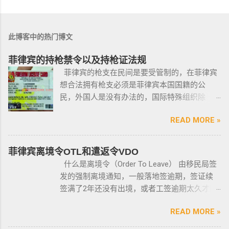
此博客中的热门博文
菲律宾的持枪禁令以及持枪证法规
菲律宾的枪支在民间是要受管制的，在菲律宾
想合法拥有枪支必须是菲律宾本国国籍的公
民，外国人是没有办法的，国际特殊组织除
外。 近年来，在菲律宾持枪的政策变得更加严
READ MORE »
格，例如，枪支的所有权，由菲律宾国家警察
局的枪支和爆炸物部门监管，该部门先进行背
景调查，再向申请人发放枪支许可证，如果想
菲律宾离境令OTL和遣返令VDO
获得枪支，这个审核的过程是必不可少的。 在
什么是离境令（Order To Leave） 由移民局签
菲律宾申请合法持有枪支，申请人必须年满21
发的强制离境通知，一般落地签逾期，签证续
岁，并且通过背景调查，才能获得持有执照。
签满了2年还没有出境，或者工签逾期太久才降
申请过程还包括通过药物测试丶获得法庭许可
签； 另外以下几种签证：学签，苏比克克拉卡
丶精神病学检查丶国家警察许可丶参加菲律宾
READ MORE »
工签，47a(2)签证，降签之后，也是带离境令
国家警察（PNP）或认可的枪支俱乐部的枪支安
的，移民局要求必须离境。 多数情况下，被发