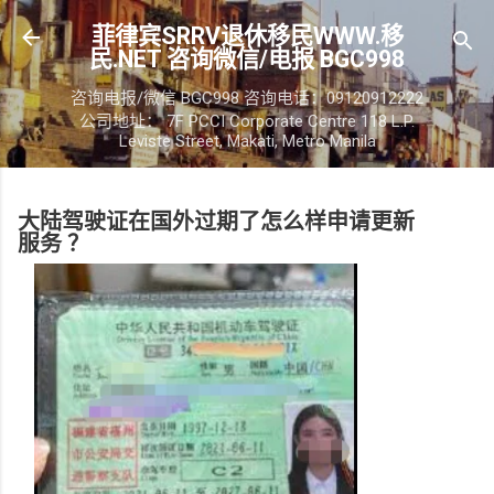
跳至主要内容
菲律宾SRRV退休移民WWW.移
民.NET 咨询微信/电报 BGC998
咨询电报/微信 BGC998 咨询电话：09120912222
公司地址： 7F PCCI Corporate Centre 118 L.P.
Leviste Street, Makati, Metro Manila
大陆驾驶证在国外过期了怎么样申请更新
服务 ？