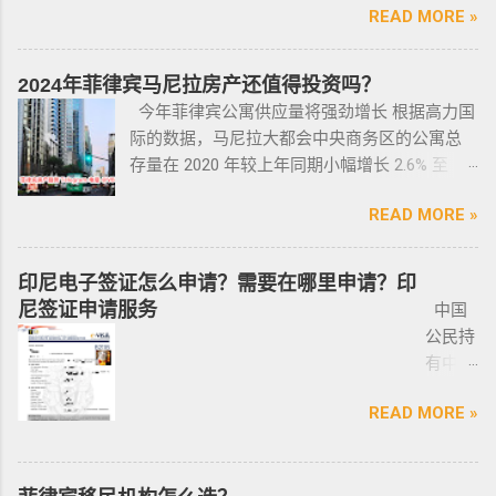
签证：SRRV（退休移民签证）和SIRV（投资移
5. 在机场海关是黑名单保关入境的，回国要做
READ MORE »
侨常年
是否一致，车主ID和车行老板ID复印件作为合同
禁止公民携带枪支进入公共场合的禁令，即使
民签证）。需要特别注意的是，获得移民签证
遣返。 菲律宾遣返有效期是多久？ 遣返有效期
报道服
附件一同给你，每一个ID旁边都要有车主的签
是未当班的警察，在公共场合携带配枪，也会
并不意味着放弃中国国籍，它只是为申请者提
是半年时间，但前提是要先申请驱逐令以及做
务，只
名； 2、第二份合同一般都是一张空白的合同，
因此而被逮捕。 要求枪支持有者，每两年更新
2024年菲律宾马尼拉房产还值得投资吗？
供了一个额外的永居身份，成功获得这些签证
了NBI，这2步做好了以后如果不着急走，最长
需要提
只有车行的签字，所以你要核对签字是否一
一次执照，并每四年登记一次枪支。 如果不遵
今年菲律宾公寓供应量将强劲增长 根据高力国
后，不仅能在菲律宾享受更多福利与权益，而
等待时间是半年。半年内都可以随时走。 菲律
供
致，如果可以尽量多要一些签过字的合同，后
守，将导致撤销和没收枪支。 续期申请，需要
际的数据，马尼拉大都会中央商务区的公寓总
且申请者的原有国籍与原有权益不会受到影
宾做了遣返会是黑名单吗？ 但凡做了遣返都是
ICARD
面会说为什么； 3、检查CR/OR原件，原件，原
在该许可证期满之日前六个月内，向菲律宾国
存量在 2020 年较上年同期小幅增长 2.6% 至
响。 退休移民签证——SRRV
黑名单。遣返的流程第一步就是申请驱逐令。
照片
件一定是原件拿到手里，保险单也要问清楚在
家警察局枪支和爆炸物办公室（FEO）提交。
133,460 套——较 2019 年的 9.4% 和 2018 年的
SRRV（SpecialResidentRetiree'sVisa）是菲律
成为菲律宾不受欢迎的人。从去年开始大量的
人无须
哪里交保险，保险品类； 4、车牌要注意是不是
此外还要求，要携带枪支外出的人，必须以合
READ MORE »
同比增长放缓。由于新冠疫情，2020 年仅交付
宾退休署(PRA)颁发的移民绿卡，持有者可以自
中国人出境被扣护照，被扣护照后面的处理方
出席，
临时车牌，临时车牌就是我们常见很随意的一
理的理由申请携带枪支许可证。 菲律宾人可以
了约 3,370 套，低于 2019 年的 11,200套和过去
由出入境，并在菲律宾永居。 申请条件一般
式只有遣返。 上了菲律宾黑名单以后怎么再入
1-10个
张纸贴上去的，如果是，一定让车主把贴牌给
通过获得携带许可证（PTC），在公众场合携带
十年的年均 7,900 套。 ●菲律宾998不动产机构
分为两种：现金存款类和房产投资类。 现金
境 如果您已经被遣返回去了，并且还想再来菲
印尼电子签证怎么申请？需要在哪里申请？印
工作日
你取回来再交易，因为现在两年以上的车牌基
手枪。 目前共有五种持有枪支的许可证： 类别
998 Real Estate 专注于为华人在菲律宾马尼拉
存款类： （1）申请人的年龄需在50岁以上：
律宾的话，那么您可以联系我们帮您洗黑直接
尼签证申请服务
中国
就能做
本都下来了，如果你不知道去哪里换贴牌也是
1 －最多拥有2支枪 类别 2 -最多拥有5支枪 类别
地区提供一站式的期房投资、炒楼花、现房买
一家三口存款2万美元，多一个人需另存款1.5万
清底，整个周期15个工作日，洗好了以后再入
公民持
完报
比较麻烦的，何况大部分人英语都不太好，贴
3 -最多拥有10支枪 类别 4 -最多拥有15支枪 类
卖、房屋租赁、越来越多的华人对菲律宾旅游
美元/人； （2）存款冻结在银行，不能用于
境不会有任何被拦，包入境的。 如果您需要了
有中国
道。做
牌的车牌号和临时车牌的车牌号不是同一个号
别 5 －拥有15支...
投资,菲律宾移民感兴趣,居外网菲律宾房地产网,
投资； （3）申请若是想放弃该身份，可随时
就联系我们在线客服即可。 还有更多的遣返问
护照想
完常年
码，对号码有要求的也要注意识别是不是你忌
为您精彩呈现菲律宾房子,来居外投资菲律宾房
赎回存款。 房产投资类： （1）存款可全
题也可以询问。 遣返回国的流程是什么？ 1. 先
READ MORE »
要菲律
报道后
讳的号码； 5、车钥匙一般是2-三把，2把自动1
地产资源,您还可了解菲律宾房价, 在售楼盘介绍
部用于投资，投资项目需大于5万美元；
申请NBI，公司有专人带领协助。 2. 准备好材料
宾入境
给送回
把备用的，不同车型不一样，所以要合适清
等业务. 专注于菲律宾不动产市场，是菲律宾最
（2）房产不能出售，但可用于出租； （3）
提交到移民局，等待a...
前往印
发票到
楚；随车手册 保修单等 此时你手里应该有两份
大的外国人不动产服务机构之一，主要服务在
申请人需要拿到菲律宾的房产证，才能在PRA申
尼需要