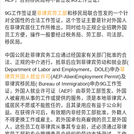
AEP，否则移民局将不会签发9G工作签证。
9G工作签证是
菲律宾劳工部
和移民局联合签发的一个针
对全国性的合法工作签证，这个签证主要是针对外国人
在菲律宾居住工作所推出，同时给与正规企业招聘外国
员工方便，操作一般要经过税务局、劳工部、司法部、
移民局。
中国公民赴菲律宾务工应通过经国家有关部门批准的合
法、正规的中介进行。抵菲后应到菲律宾劳动和就业部(
Department of Labor and Employment，DOLE)申办
菲
律宾外国人就业许可
(AEP-AlienEmployment Permit)及
菲律宾移民局( Bureau of Immigration)申办9G工作签
证，外国人就业许可证（AEP）由菲劳工部签发。外国
人被雇用从事的工作或提供的服务，须是本地菲律宾人
或居民不愿或不能胜任的，且其录用应有益于公众利
益。在获得许可后，有效期内非经劳工部批准，外籍人
不得更换工作或雇主。若外国承包商雇佣的员工是外国
人，这些员工在菲律宾从事其专业前，还必须通过菲律