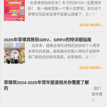
会上移民局黑名单的。想了解更多最新信息欢
在菲律宾如何买车？车子的OR/CR一定要保存
菲律宾律师协会的成员丶注册会计师丶有资质
迎联系和咨询我们，微信：BGC998 电报
好！ 有一辆座驾是一个男人的梦想。如今这个
的媒体从业人员丶出纳丶银行柜员丶天主教神
@BGC998 Whats app：+63 912-0912-222 电
梦想实现起来显得不是那么困难了，至少你不
父丶基督教牧师丶犹太教拉比丶伊斯兰教阿訇
话：0912-0912-222 优先使用TG免验证，咨询
需要“摇号”，对车的要求不高三五万人民币在菲
丶医生丶护士丶工程师等，可以在自家外持有
请主动告知咨询项目，菲律宾MAKATI 实体公
READ MORE »
律宾就可以买一辆代步车，所以此贴仅供预算
小型枪械，原因是他们的职业“岌岌可危”。 只有
司，客户 隐私保护 安全 可靠，可以安排工作人
有限的新人提供参考，大神勿喷。 废话不多
处于实际的威胁之下，或者由于职业丶专业或
员上门取件或前往我们办公室提交办理业务。
说，菲律宾买车的时候最好选择本地人开的车
商业性质而处于危险之中的人，才会被认定为
2025年菲律宾移民SIRV、SRRV的特详细指南
什么是遣返令VDO（Voluntary Deportation
行，年限4年内的最好，一般没啥通病，最好自
有资格申请。 由于经商需要，存在较高风险成
近年来，随着全球化进程的加快和个人需求
Order） 一般都是非法行为导致被遣返，情节比
己去网上搜索，二手车网站也可以，原因我就
为犯罪分子目标的商人，也可以申请携带许可
多样化的发展，越来越多的国人倾向于选择申
较严重。例如19-20年，很多客户是非法用落地
不详细说明了，中国人卖的车很多调表 很多有
证。 据悉，这些行业的人们必须通过药物和心
请门槛较低的移民国家，如菲律宾。这一趋势
签转旅游签。 一般遣返客户都会成为“菲律宾不
暗伤才卖； 找到你心爱的车的时候千万不要着
理测试，还须没有任何犯罪记录或任何未审判
在近年来尤为明显。那么为什么这么多人选择
受欢迎的人”做完遣返以后会直接进黑名单，下
急下单，一定要多渠道比价，多维度评估，最
的两年以上徒刑的案子，才可以获得特殊枪支
READ MORE »
申请菲律宾的移民签证呢？ 接下来，我们将
次再来需要洗黑。 哪些情况会被遣返？ 1. 落地
后找出性价比最高的那一款， 同时看好的车一
许可证。 这项法律放宽了菲律宾以前的枪支法
分析菲律宾移民签证之所以 备受欢迎的几大原
签转旅游签的旅客，如果没有提前在移民局处
定要试驾，一定要试驾，一定要试驾，检查卖
律。以前人们必须证明是在“实际威胁”的情况
因，并简要概述其申请条件与流程。菲律宾移
理，出境在机场就被扣护照。 2. 2016年克拉克
菲律宾2024-2025年常年报道相关你需要了解
车人和 和你交易的是不是同一个人 ； 在菲买二
下，才可以携带枪支。 菲律宾当局表示，新法
民签证和其他国家相比有很多独特的优势：其
事件被抓的，又保关入境的客户必须要做遣返
的
我们
手车一般都是车主将车卖给车行，车行再把车
律将帮助他们更好地规范使用枪械，遏制涉枪
申请成本相对较低，地理位置与中国相近，没
才能出境。 3. 在菲律宾工作无牌照被本地警察
提供便
卖给你，所以有几个细节你要注意了： 1、你会
犯罪。 该法律更严厉规定，个人如果非法持有
有繁琐的移民监限制，为申请者提供了极大的
抓，在拘留所等待遣返或保出来做遣返。 4. 在
捷的菲
拿到两份合同，第一份是车主卖给车行的，这
无牌枪支且被定罪的话，将面临至少入狱30
便利与自由。 在菲律宾，主要有两种移民
海关出境被扣了护照的，大部分都要做遣返。
律宾外
里主要核查合同上的CR/OR 车架号、发动机号
年。 公民被禁止在其住所以外的区域携带枪支