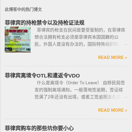
此博客中的热门博文
菲律宾的持枪禁令以及持枪证法规
菲律宾的枪支在民间是要受管制的，在菲律宾
想合法拥有枪支必须是菲律宾本国国籍的公
民，外国人是没有办法的，国际特殊组织除
外。 近年来，在菲律宾持枪的政策变得更加严
READ MORE »
格，例如，枪支的所有权，由菲律宾国家警察
局的枪支和爆炸物部门监管，该部门先进行背
景调查，再向申请人发放枪支许可证，如果想
菲律宾离境令OTL和遣返令VDO
获得枪支，这个审核的过程是必不可少的。 在
什么是离境令（Order To Leave） 由移民局签
菲律宾申请合法持有枪支，申请人必须年满21
发的强制离境通知，一般落地签逾期，签证续
岁，并且通过背景调查，才能获得持有执照。
签满了2年还没有出境，或者工签逾期太久才降
申请过程还包括通过药物测试丶获得法庭许可
签； 另外以下几种签证：学签，苏比克克拉卡
丶精神病学检查丶国家警察许可丶参加菲律宾
READ MORE »
工签，47a(2)签证，降签之后，也是带离境令
国家警察（PNP）或认可的枪支俱乐部的枪支安
的，移民局要求必须离境。 多数情况下，被发
全研讨会等。 菲律宾枪支受政府管理 根据菲律
离境令，只要在规定时间内离开菲律宾，是不
菲律宾购车的那些坑你要小心
宾的相关法律，一些行业的从业人员如律师丶