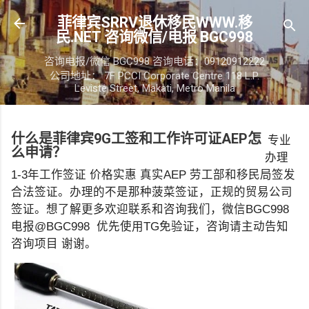
跳至主要内容
菲律宾SRRV退休移民WWW.移
民.NET 咨询微信/电报 BGC998
咨询电报/微信 BGC998 咨询电话：09120912222
公司地址： 7F PCCI Corporate Centre 118 L.P.
Leviste Street, Makati, Metro Manila
什么是菲律宾9G工签和工作许可证AEP怎
专业
么申请？
办理
1-3年工作签证 价格实惠 真实AEP 劳工部和移民局签发
合法签证。办理的不是那种菠菜签证，正规的贸易公司
签证。想了解更多欢迎联系和咨询我们，微信BGC998
电报@BGC998 优先使用TG免验证，咨询请主动告知
咨询项目 谢谢。