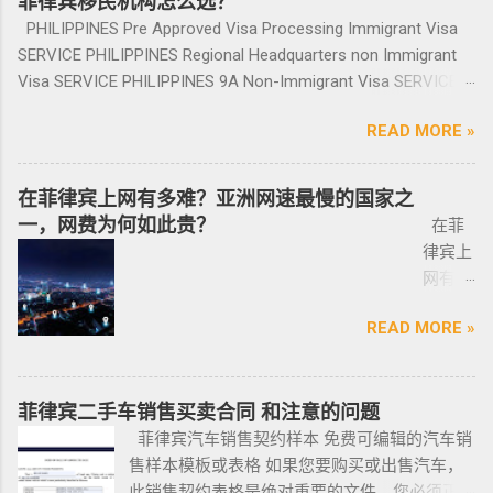
菲律宾移民机构怎么选？
您手
合同、一份保险、 一份OR/CR文件，这些一定
菲外国人以及在菲工作生活的业主和租客，提
请置换之前办理SRRV身份时存入的存款。 申
印尼签
上。
PHILIPPINES Pre Approved Visa Processing Immigrant Visa
要放在家里保存好，OR/CR可以复印两张放到车
供一站式中文/英文资讯服务。供菲律宾的新
请流程： 1、申请人提供基础的申请材料做初
证？
咨询微
SERVICE PHILIPPINES Regional Headquarters non Immigrant
里备用 ； 想了解更多最新信息欢迎联系和咨询
房、二手房、特价房、二手楼花、开发商、投
审，后转款两万美金到相关部门； 2、审核该
泰国出
信
Visa SERVICE PHILIPPINES 9A Non-Immigrant Visa SERVICE
我们，微信：BGC998 电报@BGC998 Whats
资指南等房产信息,为房产投资者菲律宾买房提
存款的安全性，申请人需要入境菲律宾完成后
发前往
BGC99
PHILIPPINES 9D Treaty Trader Visa SERVICE PHILIPPINES 9G
app：+63 912-0912-222 电话：0912-0912-222
供帮助. 我们的运营团队拥有数十年在菲律宾生
续流程工作； ...
READ MORE »
印尼办
8 小
Pre-Arranged Employment Visa SERVICE PHILIPPINES Special
优先使用TG免验证，咨询请主动告知咨询项
活工作以及移民 、税务 、不动产等业务相关经
理印尼
飞机
Investor’s Resident Visa SERVICE PHILIPPINES Special
目，菲律宾MAKATI 实体公司，客户 隐私保护
验 、源于本土，我们更了解菲律宾的市场动
签证？
@BGC
Resident Retiree’s Visa SERVICE It’s Business Permit Renewal
安全 可靠，可以安排工作人员上门取...
在菲律宾上网有多难？亚洲网速最慢的国家之
态。 ●菲律宾998不动产机构 998 Real Estate
马来西
998 菲
Time for 2022 PHILIPPINES PHILIPPINES Business Structures
一，网费为何如此贵？
长期紧密协作知名的菲律宾各大地产开发商以
在菲
亚出发
律宾马
and Entities SERVICE PHILIPPINES Office Setup Services
及合规中介资源公司为主要合作伙伴，集合更
律宾上
前往印
尼拉
PHILIPPINES Human Resources Consulting SERVICE
多资源，能针对外国投资者提供从不动产精
网有多
尼办理
——移
PHILIPPINES Call Center and BPO Setup SERVICE PHILIPPINES
选、不动产购买/出售/租凭/ 不动产交付、不动
难？作
印尼签
民局
Recruitment & Executive Search Services PHILIPPINES Tax
READ MORE »
产养护 等全方位管理服务； 菲律宾998不动产
为一名
证？
(BI) 提
Incentive Programs SERVICE PHILIPPINES Corporate
机构 998 Real Estate ，凭借着专业与执着，不
曾在菲
柬埔
醒该国
Compliance SERVICE PHILIPPINES Permits and Licenses
断提升客户体验，推动菲律宾行业的进步，让
律宾有
寨亚出
所有外
SERVICE PHILIPPINES Labor Consulting SERVICE PHILIPPINES
房产交易变得更加轻松和愉悦！ ●我们珍惜每一
着多年
菲律宾二手车销售买卖合同 和注意的问题
发前往
国公
Setting-Up a Representative Office SERVICE PHILIPPINES
位客户的托付，客户的信赖是我们最大的动
游学经
菲律宾汽车销售契约样本 免费可编辑的汽车销
印尼办
民，他
Forming a Corporation service PHILIPPINES Visa and
力。 任何关于菲律宾房产买卖 交易 相关的问题
验的小
售样本模板或表格 如果您要购买或出售汽车，
理印尼
们只能
Immigration Service PHILIPPINES Sole Proprietorship Busin...
欢迎咨询 我们 Telegram 电报 @VBW777 但随
编，我
此销售契约表格是绝对重要的文件。您必须正