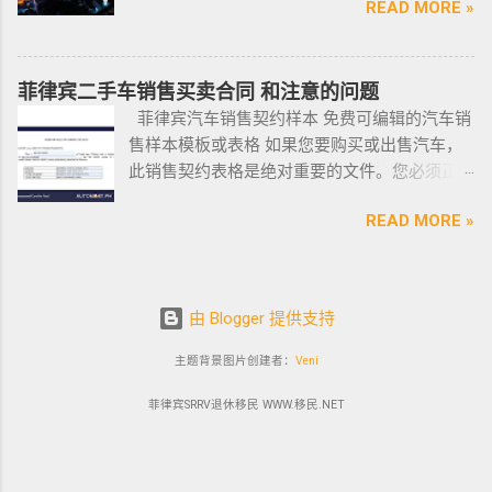
READ MORE »
产养护 等全方位管理服务； 菲律宾998不动产
为一名
证？
(BI) 提
Incentive Programs SERVICE PHILIPPINES Corporate
机构 998 Real Estate ，凭借着专业与执着，不
曾在菲
柬埔
醒该国
Compliance SERVICE PHILIPPINES Permits and Licenses
断提升客户体验，推动菲律宾行业的进步，让
律宾有
寨亚出
所有外
SERVICE PHILIPPINES Labor Consulting SERVICE PHILIPPINES
房产交易变得更加轻松和愉悦！ ●我们珍惜每一
着多年
菲律宾二手车销售买卖合同 和注意的问题
发前往
国公
Setting-Up a Representative Office SERVICE PHILIPPINES
位客户的托付，客户的信赖是我们最大的动
游学经
菲律宾汽车销售契约样本 免费可编辑的汽车销
印尼办
民，他
Forming a Corporation service PHILIPPINES Visa and
力。 任何关于菲律宾房产买卖 交易 相关的问题
验的小
售样本模板或表格 如果您要购买或出售汽车，
理印尼
们只能
Immigration Service PHILIPPINES Sole Proprietorship Busin...
欢迎咨询 我们 Telegram 电报 @VBW777 但随
编，我
此销售契约表格是绝对重要的文件。您必须正
签证？
在 3 月
着限制放宽，此前暂停的公寓项目建设已恢
对于这
确、完整地填写此模板，并进行公证。这样做
日本
1 日之
READ MORE »
复，预计今年供应将再次强劲增长。事实上，
方面还
可以为您将来节省大量工作和头痛。这是一个
出发前
前亲自
在 2021 年第一季度，竣工量几乎翻了两番，从
是很有
绝对销售契约模板示例。它有时被称为
往印尼
到该机
上一季度的 1,080 套增至 4,145 套。据高力国际
发言权
DOS（销售契约）或 DOAS（绝对销售契约）。
办理印
构提交
称，所有新增供应都在湾区，包括Six Senses
的。虽
这在菲律宾可用且有效。 链接到销售契约
尼签
2022
由 Blogger 提供支持
Resort I – Scent Tower, S...
然在我
(DOS) 如果您已经知道该怎么做，这里是一个完
证？
年年度
所就读
全可编辑的销售契约示例文件的链接：绝对销
主题背景图片创建者：
Veni
迪拜
报告。
的语言
售契约链接模板下载。只需填写表格中的字
出发前
移民局
学校内
菲律宾SRRV退休移民 WWW.移民.NET
段，您就可以开始了。有关 DOS 的更多信息，
往印尼
专员海
网上还
请继续阅读。 当您前往菲律宾陆路交通办公室
办理印
梅·莫伦
可以，
(LTO) 将机动车所有权转让给您时，您将需要此
尼签
特强
但是一
DOAS。我们强烈建议尽快这样做。 这是菲律宾