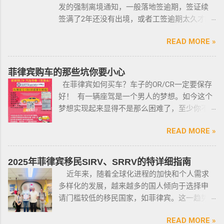
菲律宾申请合法持有枪支，申请人必须年满21
发的强制离境通知，一般落地签逾期，签证续
岁，并且通过背景调查，才能获得持有执照。
签满了2年还没有出境，或者工签逾期太久才降
申请过程还包括通过药物测试丶获得法庭许可
签； 另外以下几种签证：学签，苏比克克拉卡
丶精神病学检查丶国家警察许可丶参加菲律宾
READ MORE »
工签，47a(2)签证，降签之后，也是带离境令
国家警察（PNP）或认可的枪支俱乐部的枪支安
的，移民局要求必须离境。 多数情况下，被发
全研讨会等。 菲律宾枪支受政府管理 根据菲律
离境令，只要在规定时间内离开菲律宾，是不
菲律宾购车的那些坑你要小心
宾的相关法律，一些行业的从业人员如律师丶
会上移民局黑名单的。想了解更多最新信息欢
在菲律宾如何买车？车子的OR/CR一定要保存
菲律宾律师协会的成员丶注册会计师丶有资质
迎联系和咨询我们，微信：BGC998 电报
好！ 有一辆座驾是一个男人的梦想。如今这个
的媒体从业人员丶出纳丶银行柜员丶天主教神
@BGC998 Whats app：+63 912-0912-222 电
梦想实现起来显得不是那么困难了，至少你不
父丶基督教牧师丶犹太教拉比丶伊斯兰教阿訇
话：0912-0912-222 优先使用TG免验证，咨询
需要“摇号”，对车的要求不高三五万人民币在菲
丶医生丶护士丶工程师等，可以在自家外持有
请主动告知咨询项目，菲律宾MAKATI 实体公
READ MORE »
律宾就可以买一辆代步车，所以此贴仅供预算
小型枪械，原因是他们的职业“岌岌可危”。 只有
司，客户 隐私保护 安全 可靠，可以安排工作人
有限的新人提供参考，大神勿喷。 废话不多
处于实际的威胁之下，或者由于职业丶专业或
员上门取件或前往我们办公室提交办理业务。
说，菲律宾买车的时候最好选择本地人开的车
商业性质而处于危险之中的人，才会被认定为
2025年菲律宾移民SIRV、SRRV的特详细指南
什么是遣返令VDO（Voluntary Deportation
行，年限4年内的最好，一般没啥通病，最好自
有资格申请。 由于经商需要，存在较高风险成
近年来，随着全球化进程的加快和个人需求
Order） 一般都是非法行为导致被遣返，情节比
己去网上搜索，二手车网站也可以，原因我就
为犯罪分子目标的商人，也可以申请携带许可
多样化的发展，越来越多的国人倾向于选择申
较严重。例如19-20年，很多客户是非法用落地
不详细说明了，中国人卖的车很多调表 很多有
证。 据悉，这些行业的人们必须通过药物和心
请门槛较低的移民国家，如菲律宾。这一趋势
签转旅游签。 一般遣返客户都会成为“菲律宾不
暗伤才卖； 找到你心爱的车的时候千万不要着
理测试，还须没有任何犯罪记录或任何未审判
在近年来尤为明显。那么为什么这么多人选择
受欢迎的人”做完遣返以后会直接进黑名单，下
急下单，一定要多渠道比价，多维度评估，最
的两年以上徒刑的案子，才可以获得特殊枪支
READ MORE »
申请菲律宾的移民签证呢？ 接下来，我们将
次再来需要洗黑。 哪些情况会被遣返？ 1. 落地