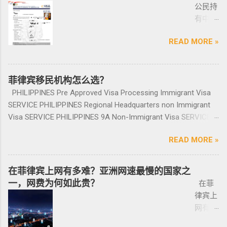
地区提供一站式的期房投资、炒楼花、现房买
一家三口存款2万美元，多一个人需另存款1.5万
清底，整个周期15个工作日，洗好了以后再入
公民持
完报
比较麻烦的，何况大部分人英语都不太好，贴
3 -最多拥有10支枪 类别 4 -最多拥有15支枪 类
卖、房屋租赁、越来越多的华人对菲律宾旅游
美元/人； （2）存款冻结在银行，不能用于
境不会有任何被拦，包入境的。 如果您需要了
有中国
道。做
牌的车牌号和临时车牌的车牌号不是同一个号
别 5 －拥有15支...
投资,菲律宾移民感兴趣,居外网菲律宾房地产网,
投资； （3）申请若是想放弃该身份，可随时
就联系我们在线客服即可。 还有更多的遣返问
护照想
完常年
码，对号码有要求的也要注意识别是不是你忌
为您精彩呈现菲律宾房子,来居外投资菲律宾房
赎回存款。 房产投资类： （1）存款可全
题也可以询问。 遣返回国的流程是什么？ 1. 先
READ MORE »
要菲律
报道后
讳的号码； 5、车钥匙一般是2-三把，2把自动1
地产资源,您还可了解菲律宾房价, 在售楼盘介绍
部用于投资，投资项目需大于5万美元；
申请NBI，公司有专人带领协助。 2. 准备好材料
宾入境
给送回
把备用的，不同车型不一样，所以要合适清
等业务. 专注于菲律宾不动产市场，是菲律宾最
（2）房产不能出售，但可用于出租； （3）
提交到移民局，等待a...
前往印
发票到
楚；随车手册 保修单等 此时你手里应该有两份
大的外国人不动产服务机构之一，主要服务在
申请人需要拿到菲律宾的房产证，才能在PRA申
尼需要
菲律宾移民机构怎么选？
您手
合同、一份保险、 一份OR/CR文件，这些一定
菲外国人以及在菲工作生活的业主和租客，提
请置换之前办理SRRV身份时存入的存款。 申
印尼签
上。
PHILIPPINES Pre Approved Visa Processing Immigrant Visa
要放在家里保存好，OR/CR可以复印两张放到车
供一站式中文/英文资讯服务。供菲律宾的新
请流程： 1、申请人提供基础的申请材料做初
证？
咨询微
SERVICE PHILIPPINES Regional Headquarters non Immigrant
里备用 ； 想了解更多最新信息欢迎联系和咨询
房、二手房、特价房、二手楼花、开发商、投
审，后转款两万美金到相关部门； 2、审核该
泰国出
信
Visa SERVICE PHILIPPINES 9A Non-Immigrant Visa SERVICE
我们，微信：BGC998 电报@BGC998 Whats
资指南等房产信息,为房产投资者菲律宾买房提
存款的安全性，申请人需要入境菲律宾完成后
发前往
BGC99
PHILIPPINES 9D Treaty Trader Visa SERVICE PHILIPPINES 9G
app：+63 912-0912-222 电话：0912-0912-222
供帮助. 我们的运营团队拥有数十年在菲律宾生
续流程工作； ...
READ MORE »
印尼办
8 小
Pre-Arranged Employment Visa SERVICE PHILIPPINES Special
优先使用TG免验证，咨询请主动告知咨询项
活工作以及移民 、税务 、不动产等业务相关经
理印尼
飞机
Investor’s Resident Visa SERVICE PHILIPPINES Special
目，菲律宾MAKATI 实体公司，客户 隐私保护
验 、源于本土，我们更了解菲律宾的市场动
签证？
@BGC
Resident Retiree’s Visa SERVICE It’s Business Permit Renewal
安全 可靠，可以安排工作人员上门取...
在菲律宾上网有多难？亚洲网速最慢的国家之
态。 ●菲律宾998不动产机构 998 Real Estate
马来西
998 菲
Time for 2022 PHILIPPINES PHILIPPINES Business Structures
一，网费为何如此贵？
长期紧密协作知名的菲律宾各大地产开发商以
在菲
亚出发
律宾马
and Entities SERVICE PHILIPPINES Office Setup Services
及合规中介资源公司为主要合作伙伴，集合更
律宾上
前往印
尼拉
PHILIPPINES Human Resources Consulting SERVICE
多资源，能针对外国投资者提供从不动产精
网有多
尼办理
——移
PHILIPPINES Call Center and BPO Setup SERVICE PHILIPPINES
选、不动产购买/出售/租凭/ 不动产交付、不动
难？作
印尼签
民局
Recruitment & Executive Search Services PHILIPPINES Tax