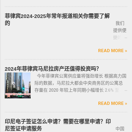
后找出性价比最高的那一款， 同时看好的车一
许可证。 这项法律放宽了菲律宾以前的枪支法
分析菲律宾移民签证之所以 备受欢迎的几大原
签转旅游签的旅客，如果没有提前在移民局处
定要试驾，一定要试驾，一定要试驾，检查卖
律。以前人们必须证明是在“实际威胁”的情况
因，并简要概述其申请条件与流程。菲律宾移
理，出境在机场就被扣护照。 2. 2016年克拉克
菲律宾2024-2025年常年报道相关你需要了解
车人和 和你交易的是不是同一个人 ； 在菲买二
下，才可以携带枪支。 菲律宾当局表示，新法
民签证和其他国家相比有很多独特的优势：其
事件被抓的，又保关入境的客户必须要做遣返
的
我们
手车一般都是车主将车卖给车行，车行再把车
律将帮助他们更好地规范使用枪械，遏制涉枪
申请成本相对较低，地理位置与中国相近，没
才能出境。 3. 在菲律宾工作无牌照被本地警察
提供便
卖给你，所以有几个细节你要注意了： 1、你会
犯罪。 该法律更严厉规定，个人如果非法持有
有繁琐的移民监限制，为申请者提供了极大的
抓，在拘留所等待遣返或保出来做遣返。 4. 在
捷的菲
拿到两份合同，第一份是车主卖给车行的，这
无牌枪支且被定罪的话，将面临至少入狱30
便利与自由。 在菲律宾，主要有两种移民
海关出境被扣了护照的，大部分都要做遣返。
律宾外
里主要核查合同上的CR/OR 车架号、发动机号
年。 公民被禁止在其住所以外的区域携带枪支
签证：SRRV（退休移民签证）和SIRV（投资移
5. 在机场海关是黑名单保关入境的，回国要做
READ MORE »
侨常年
是否一致，车主ID和车行老板ID复印件作为合同
禁止公民携带枪支进入公共场合的禁令，即使
民签证）。需要特别注意的是，获得移民签证
遣返。 菲律宾遣返有效期是多久？ 遣返有效期
报道服
附件一同给你，每一个ID旁边都要有车主的签
是未当班的警察，在公共场合携带配枪，也会
并不意味着放弃中国国籍，它只是为申请者提
是半年时间，但前提是要先申请驱逐令以及做
务，只
名； 2、第二份合同一般都是一张空白的合同，
因此而被逮捕。 要求枪支持有者，每两年更新
2024年菲律宾马尼拉房产还值得投资吗？
供了一个额外的永居身份，成功获得这些签证
了NBI，这2步做好了以后如果不着急走，最长
需要提
只有车行的签字，所以你要核对签字是否一
一次执照，并每四年登记一次枪支。 如果不遵
今年菲律宾公寓供应量将强劲增长 根据高力国
后，不仅能在菲律宾享受更多福利与权益，而
等待时间是半年。半年内都可以随时走。 菲律
供
致，如果可以尽量多要一些签过字的合同，后
守，将导致撤销和没收枪支。 续期申请，需要
际的数据，马尼拉大都会中央商务区的公寓总
且申请者的原有国籍与原有权益不会受到影
宾做了遣返会是黑名单吗？ 但凡做了遣返都是
ICARD
面会说为什么； 3、检查CR/OR原件，原件，原
在该许可证期满之日前六个月内，向菲律宾国
存量在 2020 年较上年同期小幅增长 2.6% 至
响。 退休移民签证——SRRV
黑名单。遣返的流程第一步就是申请驱逐令。
照片
件一定是原件拿到手里，保险单也要问清楚在
家警察局枪支和爆炸物办公室（FEO）提交。
133,460 套——较 2019 年的 9.4% 和 2018 年的
SRRV（SpecialResidentRetiree'sVisa）是菲律
成为菲律宾不受欢迎的人。从去年开始大量的
人无须
哪里交保险，保险品类； 4、车牌要注意是不是
此外还要求，要携带枪支外出的人，必须以合
READ MORE »
同比增长放缓。由于新冠疫情，2020 年仅交付
宾退休署(PRA)颁发的移民绿卡，持有者可以自
中国人出境被扣护照，被扣护照后面的处理方
出席，
临时车牌，临时车牌就是我们常见很随意的一
理的理由申请携带枪支许可证。 菲律宾人可以
了约 3,370 套，低于 2019 年的 11,200套和过去
由出入境，并在菲律宾永居。 申请条件一般
式只有遣返。 上了菲律宾黑名单以后怎么再入
1-10个
张纸贴上去的，如果是，一定让车主把贴牌给
通过获得携带许可证（PTC），在公众场合携带
十年的年均 7,900 套。 ●菲律宾998不动产机构
分为两种：现金存款类和房产投资类。 现金
境 如果您已经被遣返回去了，并且还想再来菲
印尼电子签证怎么申请？需要在哪里申请？印
工作日
你取回来再交易，因为现在两年以上的车牌基
手枪。 目前共有五种持有枪支的许可证： 类别
998 Real Estate 专注于为华人在菲律宾马尼拉
存款类： （1）申请人的年龄需在50岁以上：
律宾的话，那么您可以联系我们帮您洗黑直接
尼签证申请服务
中国
就能做
本都下来了，如果你不知道去哪里换贴牌也是
1 －最多拥有2支枪 类别 2 -最多拥有5支枪 类别