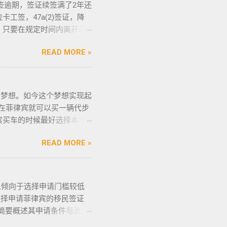
落地签逾期，签证续签满了2年还
”。 只有处于实际的威胁之
工签，47a(2)签证，降
格申请。 由于经商需要，
，只要在规定时间内离开菲
些行业的人们必须通过药物
：BGC998 电报
才可以获得特殊枪支许可证。
READ MORE »
 优先使用TG免验证，咨询请主动告知
的情况下，才可以携带枪支。
排工作人员上门取件或前往我们
该法律更严厉规定，个人如
r） 一般都是非法行为导致被遣
住所以外的区域携带枪支 禁
般遣返客户都会成为“菲律宾
的梦想。如今这个梦想实现起
带配枪，也会因此而被逮捕。
被遣返？ 1. 落地签转旅游
币在菲律宾就可以买一辆代步
守，将导致撤销和没收枪
年克拉克事件被抓的，又保关
宾买车的时候最好选择本地
支和爆炸物办公室（FEO）
，在拘留所等待遣返或保出来
车网站也可以，原因我就不
可证。 菲律宾人可以通过
是黑名单保关入境的，回国要
READ MORE »
候千万不要着急下单，一定
证： 类别 1 －最多拥有2
请驱逐令以及做了NBI，
一定要试驾，一定要试驾，
别 5 －拥有15支...
。 菲律宾做了遣返会是黑名
般都是车主将车卖给车行，车
菲律宾不受欢迎的人。从去
一份是车主卖给车行的，这里
倾向于选择申请门槛较低
了菲律宾黑名单以后怎么再
D复印件作为合同附件一同给
选择申请菲律宾的移民签证
我们帮您洗黑直接清底，整
合同，只有车行的签字，所以
简要概述其申请条件与流
需要了就联系我们在线客服
 3、检查CR/OR原件，
低，地理位置与中国相近，没
NBI，公司有专人带领协