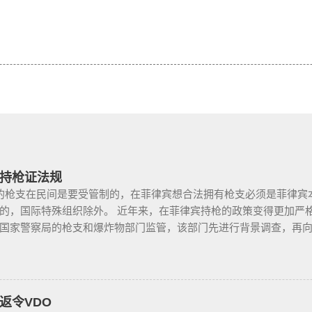
持枪证法规
枪支在民间是要受管制的，在菲律宾想合法拥有枪支必须是菲律宾
的，国际特殊组织除外。 近年来，在菲律宾持枪的政策变得更加严
国家警察局的枪支和爆炸物部门监管，该部门先进行背景调查，再
枪支，这个审核的过程是必不可少的。 在菲律宾申请合法持有枪支，
景调查，才能获得持有执照。 申请过程还包括通过药物测试丶获得
许可丶参加菲律宾国家警察（PNP）或认可的枪支俱乐部的枪支安全
 根据菲律宾的相关法律，一些行业的从业人员如律师丶菲律宾律师
返令VDO
媒体从业人员丶出纳丶银行柜员丶天主教神父丶基督教牧师丶犹太