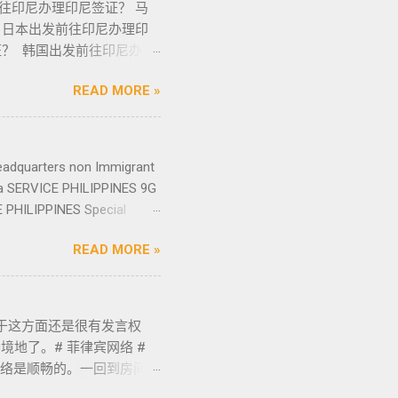
往印尼办理印尼签证？ 马
有数十年在菲律宾生活工作以
 日本出发前往印尼办理印
动态。 ●菲律宾998不动
证？ 韩国出发前往印尼办理
及合规中介资源公司为主要合作伙
？ 欢迎咨询我们了解更
租凭/ 不动产交付、不动产
READ MORE »
-0912-222 优先咨询电报
借着专业与执着，不断提升客户体
尼政府正通过加速推进疫苗接种
每一位客户的托付，客户的信
做紧锣密鼓的准备， 印尼
elegram 电报
尼前，了解关于印尼签证和
eadquarters non Immigrant
应将再次强劲增长。事实上，
籍游客提供便利，印尼法律和人
sa SERVICE PHILIPPINES 9G
145 套。据高力国际称，所有
发展带来积极影响。 电子签
E PHILIPPINES Special
。 点击此处 了解更多关
LIPPINES Business
确出行目的，按需确定办理的
READ MORE »
urces Consulting SERVICE
令 ， 以下是可申请的签证类型。
 Services PHILIPPINES Tax
 商务会议 采购商品 电影制作
s and Licenses SERVICE
（游艇）发展 根据G20或
ICE PHILIPPINES Forming a
于这方面还是很有发言权
 索引 B211B 与访问目
Busin...
地了。# 菲律宾网络 #
索引 C312 与访问目的如
网络是顺畅的。一回到房间里
装置上工作 监督和监控商品
频的外国游客。为什么只有外