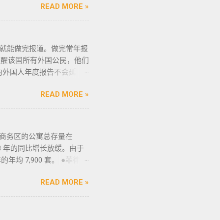
； 4、车牌要注意是不是临
READ MORE »
主要有两种移民签证：
车主把贴牌给你取回来再交
得移民签证并不意味着放弃中
是比较麻烦的，何况大部分人
，不仅能在菲律宾享受更多福
有要求的也要注意识别是不是
证——SRRV
作日就能做完报道。做完常年报
一样，所以要合适清楚；随车
的移民绿卡，持有者可以自由出入境，
) 提醒该国所有外国公民，他们
这些一定要放在家里保存好，
现金存款类： （1）申请
今年的外国人年度报告不会延
微信：BGC998 电报
元/人； （2）存款冻结在
前 60 天内亲自向移民局报
 优先使用TG免验证，咨询请主动告知
 房产投资类： （1）存
READ MORE »
莫伦特还建议尚未提交报告的
人员上门取...
用于出租； （3）申请人
他们的名额。 莫伦特说，每天只保留
的存款。 申请流程： 1、
民局外国人登记处处长阿
该存款的安全性，申请人需
返回该国后 30 天内进行报
商务区的公寓总存量在
以向最近的参与 BI 现场、展
 2018 年的同比增长放缓。由于
： 常年报到日期 从2022
的年均 7,900 套。 ●菲律宾
310菲币 。 常年报到期间不
供一站式的期房投资、炒楼花、现
amuros）的总部办公室
READ MORE »
外网菲律宾房地产网,为您精
局常年报到 1：通过移民的门户
售楼盘介绍等业务. 专注于菲
，可直接进入该网站。 2：通过移民局
菲外国人以及在菲工作生活的
查。 3：相关费用：外国人
价房、二手楼花、开发商、