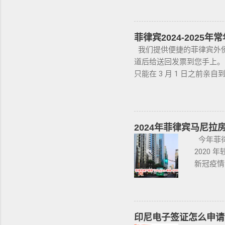
原件，原
有繁琐
助。 2.
时车牌，
SRRV
易，因为
国国籍，
菲律宾2024-2025
英语都不
利与权益
我们提供便捷的菲律宾外侨常
你忌讳的
SRRV（
道后给送回发票到您手上。 咨
手册 保
并在菲律
只能在 3 月 1 日之前亲
OR/C
人的年龄
长。 根据 1950 年的
@BGC99
银行，不
告。 莫伦特警告说，任何
咨询项目
款可全部
外国人立即在 BI 的在线预约系统
需要拿到
800 个名额，而星期六
2024年菲律宾马尼拉
申请人提
蒂。何塞·卡利托斯·利卡斯（J
今年菲律
要入境菲
告，前提是其再入境许可证仍然
2020 年
办公室报告。 2022年常
新冠疫情，
年1月4日开始，直至2022年
998不动
在菲律宾的外国公民，可在入
房买卖、
外， 其他地区办公室也可以办
彩呈现菲
网站注册用户（注册地址： http
律宾不动
印尼电子签证怎么申请
在线预约系统获取预约时间
业主和租