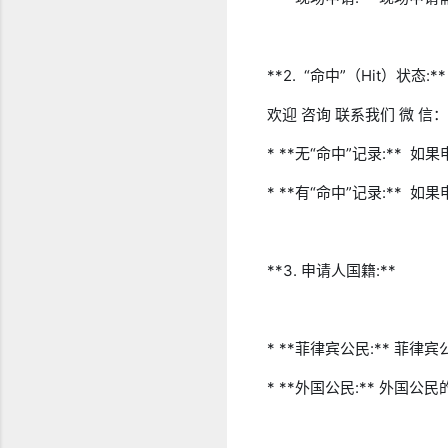
**2.  “命中”（Hit）状态:**
欢迎 咨询 联系我们 微 
* **无“命中”记录:*
* **有“命中”记录:*
**3. 申请人国籍:**
* **菲律宾公民:** 菲
* **外国公民:** 外