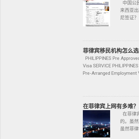
中国公民
年度报告需要出示其原始的AC
投资指南
来西亚出
及移民 
尼签证？
产机构 
印尼签证
伴，集合
多，微信VB
养护 等全
WHAT
验，推动
和实施社
菲律宾移民机构怎么选
赖是我们
政府已决
PHILIPPINES Pre Approved 
@VBW
入境规定
Visa SERVICE PHILIPPINES
在 202
权部开发
Pre-Arranged Employment V
新增供应都在湾
证申请系
Resident Retiree’s Visa SE
于电子签
Structures and Entities S
签证类型。
PHILIPPINES Call Center a
访问签证（
Incentive Programs SERVI
在菲律宾上网有多难？
志愿服务
PHILIPPINES Labor Consult
在菲律宾
第144
Corporation service PHILIP
的。虽然
的如下：
虽然菲律
下： 专
就会出现
或...