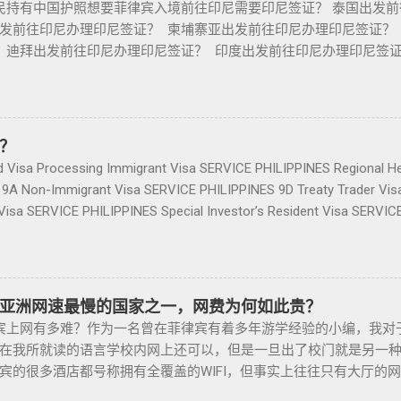
持有中国护照想要菲律宾入境前往印尼需要印尼签证？ 泰国出发前
R I卡和有效护照，并支付300...
等房产信息,为房产投资者菲律宾买房提供帮助. 我们的运营团队拥
发前往印尼办理印尼签证？ 柬埔寨亚出发前往印尼办理印尼签证？
、税务 、不动产等业务相关经验 、源于本土，我们更了解菲律宾的市场
 迪拜出发前往印尼办理印尼签证？ 印度出发前往印尼办理印尼签
998 Real Estate 长期紧密协作知名的菲律宾各大地产开发商以
？ 中国发前往印尼办理印尼签证？ 越南出发前往印尼办理印尼签证
更多资源，能针对外国投资者提供从不动产精选、不动产购买/出售/
W333 电报小飞机 @BGC998 电话/VIBER/WHAT'S APP+63-912
方位管理服务； 菲律宾998不动产机构 998 Real Estate ，凭
'S APP 免验证直接咨询，添加请主动告知咨询事宜 谢谢。 目前印
菲律宾行业的进步，让房产交易变得更加轻松和愉悦！ ●我们珍惜
区限制政策尽最大努力控制新冠疫情发展，为即将到来的旅游业复兴
？
最大的动力。 任何关于菲律宾房产买卖 交易 相关的问题 欢迎咨询 我们 T
定 对满足相关要求的游客重新开放巴厘岛和廖内群岛。请在出行印
Visa Processing Immigrant Visa SERVICE PHILIPPINES Regional H
777 但随着限制放宽，此前暂停的公寓项目建设已恢复，预计今年供
，做好基本的准备工作。 1 | 电子签证 为了向计划出行印尼的外
 9A Non-Immigrant Visa SERVICE PHILIPPINES 9D Treaty Trader Vi
1 年第一季度，竣工量几乎翻了两番，从上一季度的 1,080 套增至 4,
了电子签证（e-Visa）申请系统，这将为印尼旅游业和创意经济的
isa SERVICE PHILIPPINES Special Investor’s Resident Visa SERVIC
区，包括Six Senses Resort I – Scent Tower, S...
统，可使外籍人士在线申请，无需到境外印尼代表处或移民局现场办理
RVICE It’s Business Permit Renewal Time for 2022 PHILIPPINES PHI
证的信息。 2 | 签证类型 在申请印度尼西亚签证之前，您需要明
ERVICE PHILIPPINES Office Setup Services PHILIPPINES Human Reso
基于 印尼法律和人权部号2021年No. M.HH-03.GR.01.05号法
nd BPO Setup SERVICE PHILIPPINES Recruitment & Executive Search
Visit Visa） 索引 B211A 与访问目的如下： 旅行签证 紧急事务
CE PHILIPPINES Corporate Compliance SERVICE PHILIPPINES Permit
亚洲网速最慢的国家之一，网费为何如此贵？
、医疗和生计工作 政府职责 印度尼西亚地区的配套运输工作 海洋产业
ing SERVICE PHILIPPINES Setting-Up a Representative Office SERV
上网有多难？作为一名曾在菲律宾有着多年游学经验的小编，我对
届各国议会联盟（IPU）国际大会等相关会议上印尼总统规定的相关政府职责
PINES Visa and Immigration Service PHILIPPINES Sole Proprietorship 
在我所就读的语言学校内网上还可以，但是一旦出了校门就是另一种境
 外派工作能力测试候选人 临时居留许可签证 临时居留许可签证-工作 
宾的很多酒店都号称拥有全覆盖的WIFI，但事实上往往只有大厅的
家 在印尼水域、海域、大陆架和专属经济区作业的船舶、漂浮装置或
网络掉线、卡顿的情况。因此经常可以在酒店大厅里看到和朋友视