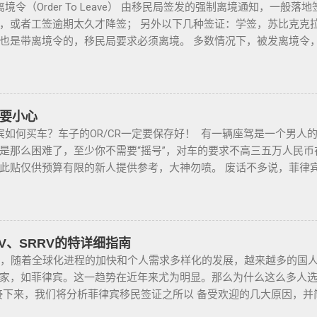
境令（Order To Leave） 由移民局签发的强制离境通知，一般
工程师等，可以在自家外持有小型枪械，原因是他们的职业“岌岌可危
，或者工签逾期太久才降签； 另外以下几种签证：学签，苏比克克拉卡
由于职业丶专业或商业性质而处于危险之中的人，才会被认定为有资
也是带离境令的，移民局要求必须离境。 多数情况下，被发离境令
风险成为犯罪分子目标的商人，也可以申请携带许可证。 据悉，这
不会上移民局黑名单的。想了解更多最新信息欢迎联系和咨询我们，微信
试，还须没有任何犯罪记录或任何未审判的两年以上徒刑的案子，
8 Whats app：+63 912-0912-222 电话：0912-0912-222
放宽了菲律宾以前的枪支法律。以前人们必须证明是在“实际威胁”
，菲律宾MAKATI 实体公司，客户 隐私保护 安全 可靠，可以安
局表示，新法律将帮助他们更好地规范使用枪械，遏制涉枪犯罪。 
办理业务。 什么是遣返令VDO（Voluntary Deportation Orde
要小心
有无牌枪支且被定罪的话，将面临至少入狱30年。 公民被禁止在其
比较严重。例如19-20年，很多客户是非法用落地签转旅游签。 一
如何买车？车子的OR/CR一定要保存好！ 有一辆座驾是一个男人
带枪支进入公共场合的禁令，即使是未当班的警察，在公共场合携
的人”做完遣返以后会直接进黑名单，下次再来需要洗黑。 哪些情况会
是那么困难了，至少你不需要“摇号”，对车的要求不高三五万人民
持有者，每两年更新一次执照，并每四年登记一次枪支。 如果不遵
，如果没有提前在移民局处理，出境在机场就被扣护照。 2. 2016
此贴仅供预算有限的新人提供参考，大神勿喷。 废话不多说，菲律
期申请，需要在该许可证期满之日前六个月内，向菲律宾国家警察局枪
户必须要做遣返才能出境。 3. 在菲律宾工作无牌照被本地警察抓
行，年限4年内的最好，一般没啥通病，最好自己去网上搜索，二手
此外还要求，要携带枪支外出的人，必须以合理的理由申请携带枪支许
 4. 在海关出境被扣了护照的，大部分都要做遣返。 5. 在机场海关
了，中国人卖的车很多调表 很多有暗伤才卖； 找到你心爱的车的时
许可证（PTC），在公众场合携带手枪。 目前共有五种持有枪支的许可
 菲律宾遣返有效期是多久？ 遣返有效期是半年时间，但前提是要先申
比价，多维度评估，最后找出性价比最高的那一款， 同时看好的车
 2 -最多拥有5支枪 类别 3 -最多拥有10支枪 类别 4 -最多拥有15支枪 类
好了以后如果不着急走，最长等待时间是半年。半年内都可以随时走
驾，检查卖车人和 和你交易的是不是同一个人 ； 在菲买二手车一
RV、SRRV的特详细指南
但凡做了遣返都是黑名单。遣返的流程第一步就是申请驱逐令。成为
卖给你，所以有几个细节你要注意了： 1、你会拿到两份合同，第
，随着全球化进程的加快和个人需求多样化的发展，越来越多的国人
量的中国人出境被扣护照，被扣护照后面的处理方式只有遣返。 上
合同上的CR/OR 车架号、发动机号是否一致，车主ID和车行老板I
家，如菲律宾。这一趋势在近年来尤为明显。那么为什么这么多人
果您已经被遣返回去了，并且还想再来菲律宾的话，那么您可以联系
个ID旁边都要有车主的签名； 2、第二份合同一般都是一张空白的
下来，我们将分析菲律宾移民签证之所以 备受欢迎的几大原因，并
5个工作日，洗好了以后再入境不会有任何被拦，包入境的。 如果您
签字是否一致，如果可以尽量多要一些签过字的合同，后面会说为什么；
宾移民签证和其他国家相比有很多独特的优势：其申请成本相对较
还有更多的遣返问题也可以询问。 遣返回国的流程是什么？ 1. 先申请