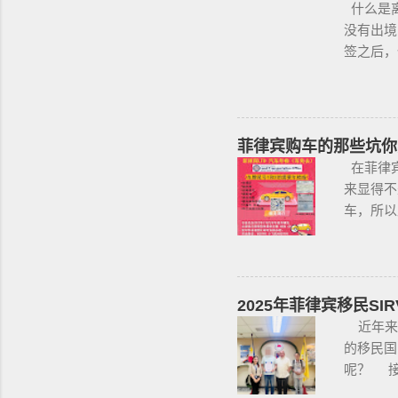
什么是离
丶护士丶
没有出境
下，或者
签之后，
存在较高
律宾，是
和心理测
@BGC99
这项法律
咨询项目
菲律宾当
办公室提交
菲律宾购车的那些坑你
果非法持
返，情节
在菲律宾
止公民携
不受欢迎
来显得不
要求枪支
签的旅客
车，所以
支。 续
入境的客
人开的车
提交。 
做遣返。
详细说明
获得携带
做遣返。
要多渠道
支枪 类别
这2步做
一定要试
2025年菲律宾移民SI
单吗？ 
行再把车
近年来
年开始大
主要核查
的移民国
入境 如
你，每一
呢？ 接
个周期1
你要核对
程。菲律
即可。 