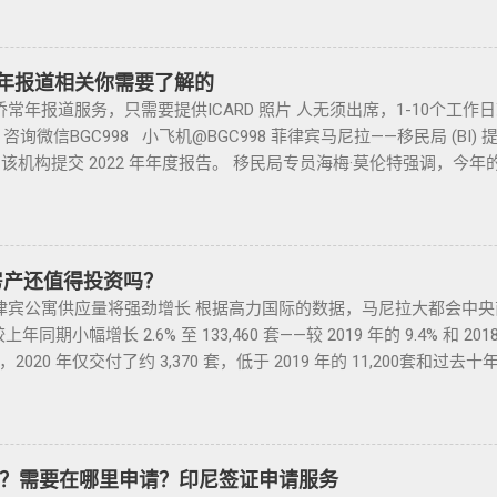
件一定是原件拿到手里，保险单也要问清楚在哪里交保险，保险品类
的移民监限制，为申请者提供了极大的便利与自由。 在菲律宾，
 准备好材料提交到移民局，等待a...
临时车牌就是我们常见很随意的一张纸贴上去的，如果是，一定让
（退休移民签证）和SIRV（投资移民签证）。需要特别注意的是，获
现在两年以上的车牌基本都下来了，如果你不知道去哪里换贴牌也
它只是为申请者提供了一个额外的永居身份，成功获得这些签证后
年常年报道相关你需要了解的
太好，贴牌的车牌号和临时车牌的车牌号不是同一个号码，对号码
，而且申请者的原有国籍与原有权益不会受到影响。 退休移民签
年报道服务，只需要提供ICARD 照片 人无须出席，1-10个工
号码； 5、车钥匙一般是2-三把，2把自动1把备用的，不同车型不
SpecialResidentRetiree'sVisa）是菲律宾退休署(PRA)颁发
询微信BGC998 小飞机@BGC998 菲律宾马尼拉——移民局 (BI
修单等 此时你手里应该有两份合同、一份保险、 一份OR/CR文件，
宾永居。 申请条件一般分为两种：现金存款类和房产投资类。 
自到该机构提交 2022 年年度报告。 移民局专员海梅·莫伦特强调，
R可以复印两张放到车里备用 ； 想了解更多最新信息欢迎联系和咨询我们，
需在50岁以上：一家三口存款2万美元，多一个人需另存款1.5万美
外国人登记法，所有持有移民和非移民签证的外国人都必须在每个日历年的
8 Whats app：+63 912-0912-222 电话：0912-0912-222
能用于投资； （3）申请若是想放弃该身份，可随时赎回存款。
不遵守报告的行为都可能导致罚款、取消签证、驱逐出境或监禁。” 
，菲律宾MAKATI 实体公司，客户 隐私保护 安全 可靠，可以安排工作
用于投资，投资项目需大于5万美元； （2）房产不能出售，但可
 http://e-services.immigration.gov.ph 上注册以获得
菲律宾的房产证，才能在PRA申请置换之前办理SRRV身份时存入
则保留给经认可的实体，并为大量申请人保留远程报告。 与此同时，移
房产还值得投资吗？
供基础的申请材料做初审，后转款两万美金到相关部门； 2、审核
ose Carlitos Licas）提醒，在 60 天期限内出境的外国人仍可在
宾公寓供应量将强劲增长 根据高力国际的数据，马尼拉大都会中央
律宾完成后续流程工作； ...
有效。 除了位于马尼拉 Intramuros 的 BI 总部外，外国人还可
较上年同期小幅增长 2.6% 至 133,460 套——较 2019 年的 9.4% 和
年报到须知 受新冠疫情影响，所有外国人必须 先在常年报到网站进行预约
2020 年仅交付了约 3,370 套，低于 2019 年的 11,200套和过去十年
3月1日 ，仅限于 周一至周五 。 每天 限额800人 ，常年报到费用为 
产机构 998 Real Estate 专注于为华人在菲律宾马尼拉地区提
境菲律宾的 30天内 办理常年报到即可。 除了移民局位于王城（Intr
房屋租赁、越来越多的华人对菲律宾旅游投资,菲律宾移民感兴趣,居
理哦 ！ 预约制的流程如下： 菲律宾annual report 菲律宾移民
律宾房子,来居外投资菲律宾房地产资源,您还可了解菲律宾房价, 在
://e-services.immigration.gov.ph ）点击文末阅读原文
产市场，是菲律宾最大的外国人不动产服务机构之一，主要服务在
？需要在哪里申请？印尼签证申请服务
表，在指定的时间段，前往指定移民局地点，进行线下年检和法律调
客，提供一站式中文/英文资讯服务。供菲律宾的新房、二手房、特