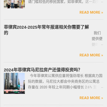
请门槛较低的移民国家，如菲律宾。这一趋势
签转旅游签。 一般遣返客户都会成为“菲律宾不
暗伤才卖； 找到你心爱的车的时候千万不要着
理测试，还须没有任何犯罪记录或任何未审判
在近年来尤为明显。那么为什么这么多人选择
受欢迎的人”做完遣返以后会直接进黑名单，下
急下单，一定要多渠道比价，多维度评估，最
的两年以上徒刑的案子，才可以获得特殊枪支
READ MORE »
申请菲律宾的移民签证呢？ 接下来，我们将
次再来需要洗黑。 哪些情况会被遣返？ 1. 落地
后找出性价比最高的那一款， 同时看好的车一
许可证。 这项法律放宽了菲律宾以前的枪支法
分析菲律宾移民签证之所以 备受欢迎的几大原
签转旅游签的旅客，如果没有提前在移民局处
定要试驾，一定要试驾，一定要试驾，检查卖
律。以前人们必须证明是在“实际威胁”的情况
因，并简要概述其申请条件与流程。菲律宾移
理，出境在机场就被扣护照。 2. 2016年克拉克
菲律宾2024-2025年常年报道相关你需要了解
车人和 和你交易的是不是同一个人 ； 在菲买二
下，才可以携带枪支。 菲律宾当局表示，新法
民签证和其他国家相比有很多独特的优势：其
事件被抓的，又保关入境的客户必须要做遣返
的
我们
手车一般都是车主将车卖给车行，车行再把车
律将帮助他们更好地规范使用枪械，遏制涉枪
申请成本相对较低，地理位置与中国相近，没
才能出境。 3. 在菲律宾工作无牌照被本地警察
提供便
卖给你，所以有几个细节你要注意了： 1、你会
犯罪。 该法律更严厉规定，个人如果非法持有
有繁琐的移民监限制，为申请者提供了极大的
抓，在拘留所等待遣返或保出来做遣返。 4. 在
捷的菲
拿到两份合同，第一份是车主卖给车行的，这
无牌枪支且被定罪的话，将面临至少入狱30
便利与自由。 在菲律宾，主要有两种移民
海关出境被扣了护照的，大部分都要做遣返。
律宾外
里主要核查合同上的CR/OR 车架号、发动机号
年。 公民被禁止在其住所以外的区域携带枪支
签证：SRRV（退休移民签证）和SIRV（投资移
5. 在机场海关是黑名单保关入境的，回国要做
READ MORE »
侨常年
是否一致，车主ID和车行老板ID复印件作为合同
禁止公民携带枪支进入公共场合的禁令，即使
民签证）。需要特别注意的是，获得移民签证
遣返。 菲律宾遣返有效期是多久？ 遣返有效期
报道服
附件一同给你，每一个ID旁边都要有车主的签
是未当班的警察，在公共场合携带配枪，也会
并不意味着放弃中国国籍，它只是为申请者提
是半年时间，但前提是要先申请驱逐令以及做
务，只
名； 2、第二份合同一般都是一张空白的合同，
因此而被逮捕。 要求枪支持有者，每两年更新
2024年菲律宾马尼拉房产还值得投资吗？
供了一个额外的永居身份，成功获得这些签证
了NBI，这2步做好了以后如果不着急走，最长
需要提
只有车行的签字，所以你要核对签字是否一
一次执照，并每四年登记一次枪支。 如果不遵
今年菲律宾公寓供应量将强劲增长 根据高力国
后，不仅能在菲律宾享受更多福利与权益，而
等待时间是半年。半年内都可以随时走。 菲律
供
致，如果可以尽量多要一些签过字的合同，后
守，将导致撤销和没收枪支。 续期申请，需要
际的数据，马尼拉大都会中央商务区的公寓总
且申请者的原有国籍与原有权益不会受到影
宾做了遣返会是黑名单吗？ 但凡做了遣返都是
ICARD
面会说为什么； 3、检查CR/OR原件，原件，原
在该许可证期满之日前六个月内，向菲律宾国
存量在 2020 年较上年同期小幅增长 2.6% 至
响。 退休移民签证——SRRV
黑名单。遣返的流程第一步就是申请驱逐令。
照片
件一定是原件拿到手里，保险单也要问清楚在
家警察局枪支和爆炸物办公室（FEO）提交。
133,460 套——较 2019 年的 9.4% 和 2018 年的
SRRV（SpecialResidentRetiree'sVisa）是菲律
成为菲律宾不受欢迎的人。从去年开始大量的
人无须
哪里交保险，保险品类； 4、车牌要注意是不是
此外还要求，要携带枪支外出的人，必须以合
READ MORE »
同比增长放缓。由于新冠疫情，2020 年仅交付
宾退休署(PRA)颁发的移民绿卡，持有者可以自
中国人出境被扣护照，被扣护照后面的处理方
出席，
临时车牌，临时车牌就是我们常见很随意的一
理的理由申请携带枪支许可证。 菲律宾人可以
了约 3,370 套，低于 2019 年的 11,200套和过去
由出入境，并在菲律宾永居。 申请条件一般
式只有遣返。 上了菲律宾黑名单以后怎么再入