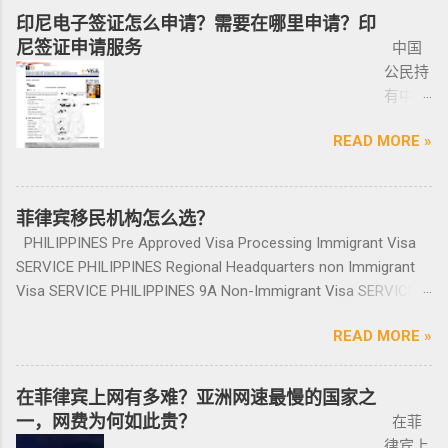
1-10个
张纸贴上去的，如果是，一定让车主把贴牌给
通过获得携带许可证（PTC），在公众场合携带
十年的年均 7,900 套。 ●菲律宾998不动产机构
分为两种：现金存款类和房产投资类。 现金
境 如果您已经被遣返回去了，并且还想再来菲
印尼电子签证怎么申请？需要在哪里申请？印
工作日
你取回来再交易，因为现在两年以上的车牌基
手枪。 目前共有五种持有枪支的许可证： 类别
998 Real Estate 专注于为华人在菲律宾马尼拉
存款类： （1）申请人的年龄需在50岁以上：
律宾的话，那么您可以联系我们帮您洗黑直接
尼签证申请服务
中国
就能做
本都下来了，如果你不知道去哪里换贴牌也是
1 －最多拥有2支枪 类别 2 -最多拥有5支枪 类别
地区提供一站式的期房投资、炒楼花、现房买
一家三口存款2万美元，多一个人需另存款1.5万
清底，整个周期15个工作日，洗好了以后再入
公民持
完报
比较麻烦的，何况大部分人英语都不太好，贴
3 -最多拥有10支枪 类别 4 -最多拥有15支枪 类
卖、房屋租赁、越来越多的华人对菲律宾旅游
美元/人； （2）存款冻结在银行，不能用于
境不会有任何被拦，包入境的。 如果您需要了
有中国
道。做
牌的车牌号和临时车牌的车牌号不是同一个号
别 5 －拥有15支...
投资,菲律宾移民感兴趣,居外网菲律宾房地产网,
投资； （3）申请若是想放弃该身份，可随时
就联系我们在线客服即可。 还有更多的遣返问
护照想
完常年
码，对号码有要求的也要注意识别是不是你忌
为您精彩呈现菲律宾房子,来居外投资菲律宾房
赎回存款。 房产投资类： （1）存款可全
题也可以询问。 遣返回国的流程是什么？ 1. 先
READ MORE »
要菲律
报道后
讳的号码； 5、车钥匙一般是2-三把，2把自动1
地产资源,您还可了解菲律宾房价, 在售楼盘介绍
部用于投资，投资项目需大于5万美元；
申请NBI，公司有专人带领协助。 2. 准备好材料
宾入境
给送回
把备用的，不同车型不一样，所以要合适清
等业务. 专注于菲律宾不动产市场，是菲律宾最
（2）房产不能出售，但可用于出租； （3）
提交到移民局，等待a...
前往印
发票到
楚；随车手册 保修单等 此时你手里应该有两份
大的外国人不动产服务机构之一，主要服务在
申请人需要拿到菲律宾的房产证，才能在PRA申
尼需要
菲律宾移民机构怎么选？
您手
合同、一份保险、 一份OR/CR文件，这些一定
菲外国人以及在菲工作生活的业主和租客，提
请置换之前办理SRRV身份时存入的存款。 申
印尼签
上。
PHILIPPINES Pre Approved Visa Processing Immigrant Visa
要放在家里保存好，OR/CR可以复印两张放到车
供一站式中文/英文资讯服务。供菲律宾的新
请流程： 1、申请人提供基础的申请材料做初
证？
咨询微
SERVICE PHILIPPINES Regional Headquarters non Immigrant
里备用 ； 想了解更多最新信息欢迎联系和咨询
房、二手房、特价房、二手楼花、开发商、投
审，后转款两万美金到相关部门； 2、审核该
泰国出
信
Visa SERVICE PHILIPPINES 9A Non-Immigrant Visa SERVICE
我们，微信：BGC998 电报@BGC998 Whats
资指南等房产信息,为房产投资者菲律宾买房提
存款的安全性，申请人需要入境菲律宾完成后
发前往
BGC99
PHILIPPINES 9D Treaty Trader Visa SERVICE PHILIPPINES 9G
app：+63 912-0912-222 电话：0912-0912-222
供帮助. 我们的运营团队拥有数十年在菲律宾生
续流程工作； ...
READ MORE »
印尼办
8 小
Pre-Arranged Employment Visa SERVICE PHILIPPINES Special
优先使用TG免验证，咨询请主动告知咨询项
活工作以及移民 、税务 、不动产等业务相关经
理印尼
飞机
Investor’s Resident Visa SERVICE PHILIPPINES Special
目，菲律宾MAKATI 实体公司，客户 隐私保护
验 、源于本土，我们更了解菲律宾的市场动
签证？
@BGC
Resident Retiree’s Visa SERVICE It’s Business Permit Renewal
安全 可靠，可以安排工作人员上门取...
在菲律宾上网有多难？亚洲网速最慢的国家之
态。 ●菲律宾998不动产机构 998 Real Estate
马来西
998 菲
Time for 2022 PHILIPPINES PHILIPPINES Business Structures
一，网费为何如此贵？
长期紧密协作知名的菲律宾各大地产开发商以
在菲
亚出发
律宾马
and Entities SERVICE PHILIPPINES Office Setup Services
及合规中介资源公司为主要合作伙伴，集合更
律宾上