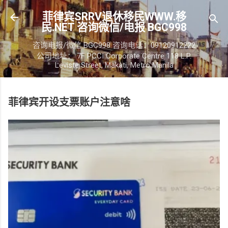
跳至主要内容
菲律宾SRRV退休移民WWW.移
民.NET 咨询微信/电报 BGC998
咨询电报/微信 BGC998 咨询电话：09120912222
公司地址： 7F PCCI Corporate Centre 118 L.P.
Leviste Street, Makati, Metro Manila
菲律宾开设支票账户注意啥