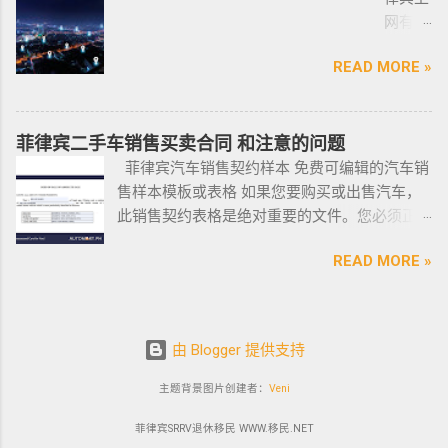
前往印
尼拉
PHILIPPINES Human Resources Consulting SERVICE
多资源，能针对外国投资者提供从不动产精
网有多
尼办理
——移
PHILIPPINES Call Center and BPO Setup SERVICE PHILIPPINES
选、不动产购买/出售/租凭/ 不动产交付、不动
难？作
印尼签
民局
Recruitment & Executive Search Services PHILIPPINES Tax
READ MORE »
产养护 等全方位管理服务； 菲律宾998不动产
为一名
证？
(BI) 提
Incentive Programs SERVICE PHILIPPINES Corporate
机构 998 Real Estate ，凭借着专业与执着，不
曾在菲
柬埔
醒该国
Compliance SERVICE PHILIPPINES Permits and Licenses
断提升客户体验，推动菲律宾行业的进步，让
律宾有
寨亚出
所有外
SERVICE PHILIPPINES Labor Consulting SERVICE PHILIPPINES
房产交易变得更加轻松和愉悦！ ●我们珍惜每一
着多年
菲律宾二手车销售买卖合同 和注意的问题
发前往
国公
Setting-Up a Representative Office SERVICE PHILIPPINES
位客户的托付，客户的信赖是我们最大的动
游学经
菲律宾汽车销售契约样本 免费可编辑的汽车销
印尼办
民，他
Forming a Corporation service PHILIPPINES Visa and
力。 任何关于菲律宾房产买卖 交易 相关的问题
验的小
售样本模板或表格 如果您要购买或出售汽车，
理印尼
们只能
Immigration Service PHILIPPINES Sole Proprietorship Busin...
欢迎咨询 我们 Telegram 电报 @VBW777 但随
编，我
此销售契约表格是绝对重要的文件。您必须正
签证？
在 3 月
着限制放宽，此前暂停的公寓项目建设已恢
对于这
确、完整地填写此模板，并进行公证。这样做
日本
1 日之
READ MORE »
复，预计今年供应将再次强劲增长。事实上，
方面还
可以为您将来节省大量工作和头痛。这是一个
出发前
前亲自
在 2021 年第一季度，竣工量几乎翻了两番，从
是很有
绝对销售契约模板示例。它有时被称为
往印尼
到该机
上一季度的 1,080 套增至 4,145 套。据高力国际
发言权
DOS（销售契约）或 DOAS（绝对销售契约）。
办理印
构提交
称，所有新增供应都在湾区，包括Six Senses
的。虽
这在菲律宾可用且有效。 链接到销售契约
尼签
2022
由 Blogger 提供支持
Resort I – Scent Tower, S...
然在我
(DOS) 如果您已经知道该怎么做，这里是一个完
证？
年年度
所就读
全可编辑的销售契约示例文件的链接：绝对销
主题背景图片创建者：
Veni
迪拜
报告。
的语言
售契约链接模板下载。只需填写表格中的字
出发前
移民局
学校内
菲律宾SRRV退休移民 WWW.移民.NET
段，您就可以开始了。有关 DOS 的更多信息，
往印尼
专员海