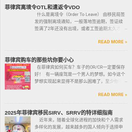
景调查，再向申请人发放枪支许可证，如果想
菲律宾离境令OTL和遣返令VDO
获得枪支，这个审核的过程是必不可少的。 在
什么是离境令（Order To Leave） 由移民局签
菲律宾申请合法持有枪支，申请人必须年满21
发的强制离境通知，一般落地签逾期，签证续
岁，并且通过背景调查，才能获得持有执照。
签满了2年还没有出境，或者工签逾期太久才降
申请过程还包括通过药物测试丶获得法庭许可
签； 另外以下几种签证：学签，苏比克克拉卡
丶精神病学检查丶国家警察许可丶参加菲律宾
READ MORE »
工签，47a(2)签证，降签之后，也是带离境令
国家警察（PNP）或认可的枪支俱乐部的枪支安
的，移民局要求必须离境。 多数情况下，被发
全研讨会等。 菲律宾枪支受政府管理 根据菲律
离境令，只要在规定时间内离开菲律宾，是不
菲律宾购车的那些坑你要小心
宾的相关法律，一些行业的从业人员如律师丶
会上移民局黑名单的。想了解更多最新信息欢
在菲律宾如何买车？车子的OR/CR一定要保存
菲律宾律师协会的成员丶注册会计师丶有资质
迎联系和咨询我们，微信：BGC998 电报
好！ 有一辆座驾是一个男人的梦想。如今这个
的媒体从业人员丶出纳丶银行柜员丶天主教神
@BGC998 Whats app：+63 912-0912-222 电
梦想实现起来显得不是那么困难了，至少你不
父丶基督教牧师丶犹太教拉比丶伊斯兰教阿訇
话：0912-0912-222 优先使用TG免验证，咨询
需要“摇号”，对车的要求不高三五万人民币在菲
丶医生丶护士丶工程师等，可以在自家外持有
请主动告知咨询项目，菲律宾MAKATI 实体公
READ MORE »
律宾就可以买一辆代步车，所以此贴仅供预算
小型枪械，原因是他们的职业“岌岌可危”。 只有
司，客户 隐私保护 安全 可靠，可以安排工作人
有限的新人提供参考，大神勿喷。 废话不多
处于实际的威胁之下，或者由于职业丶专业或
员上门取件或前往我们办公室提交办理业务。
说，菲律宾买车的时候最好选择本地人开的车
商业性质而处于危险之中的人，才会被认定为
2025年菲律宾移民SIRV、SRRV的特详细指南
什么是遣返令VDO（Voluntary Deportation
行，年限4年内的最好，一般没啥通病，最好自
有资格申请。 由于经商需要，存在较高风险成
近年来，随着全球化进程的加快和个人需求
Order） 一般都是非法行为导致被遣返，情节比
己去网上搜索，二手车网站也可以，原因我就
为犯罪分子目标的商人，也可以申请携带许可
多样化的发展，越来越多的国人倾向于选择申
较严重。例如19-20年，很多客户是非法用落地
不详细说明了，中国人卖的车很多调表 很多有
证。 据悉，这些行业的人们必须通过药物和心