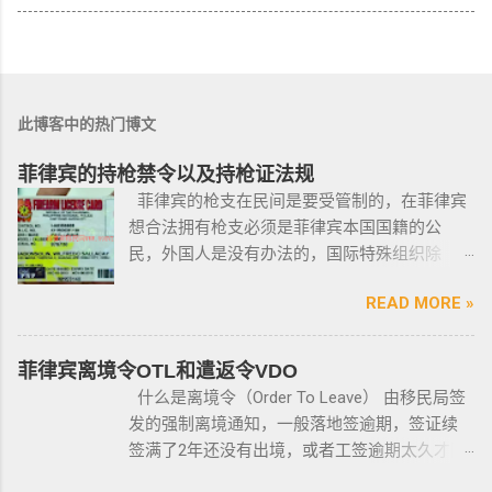
此博客中的热门博文
菲律宾的持枪禁令以及持枪证法规
菲律宾的枪支在民间是要受管制的，在菲律宾
想合法拥有枪支必须是菲律宾本国国籍的公
民，外国人是没有办法的，国际特殊组织除
外。 近年来，在菲律宾持枪的政策变得更加严
READ MORE »
格，例如，枪支的所有权，由菲律宾国家警察
局的枪支和爆炸物部门监管，该部门先进行背
景调查，再向申请人发放枪支许可证，如果想
菲律宾离境令OTL和遣返令VDO
获得枪支，这个审核的过程是必不可少的。 在
什么是离境令（Order To Leave） 由移民局签
菲律宾申请合法持有枪支，申请人必须年满21
发的强制离境通知，一般落地签逾期，签证续
岁，并且通过背景调查，才能获得持有执照。
签满了2年还没有出境，或者工签逾期太久才降
申请过程还包括通过药物测试丶获得法庭许可
签； 另外以下几种签证：学签，苏比克克拉卡
丶精神病学检查丶国家警察许可丶参加菲律宾