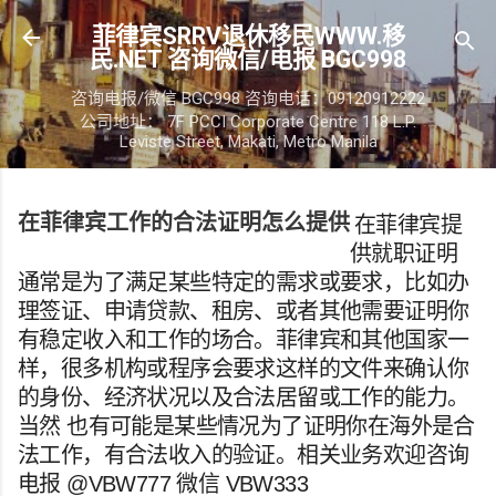
跳至主要内容
菲律宾SRRV退休移民WWW.移
民.NET 咨询微信/电报 BGC998
咨询电报/微信 BGC998 咨询电话：09120912222
公司地址： 7F PCCI Corporate Centre 118 L.P.
Leviste Street, Makati, Metro Manila
在菲律宾工作的合法证明怎么提供
在菲律宾提
供就职证明
通常是为了满足某些特定的需求或要求，比如办
理签证、申请贷款、租房、或者其他需要证明你
有稳定收入和工作的场合。菲律宾和其他国家一
样，很多机构或程序会要求这样的文件来确认你
的身份、经济状况以及合法居留或工作的能力。
当然 也有可能是某些情况为了证明你在海外是合
法工作，有合法收入的验证。相关业务欢迎咨询
电报 @VBW777 微信 VBW333