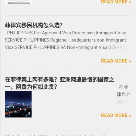
赎回存款。 房产投资类： （1）存款可全
题也可以询问。 遣返回国的流程是什么？ 1. 先
READ MORE »
要菲律
报道后
讳的号码； 5、车钥匙一般是2-三把，2把自动1
地产资源,您还可了解菲律宾房价, 在售楼盘介绍
部用于投资，投资项目需大于5万美元；
申请NBI，公司有专人带领协助。 2. 准备好材料
宾入境
给送回
把备用的，不同车型不一样，所以要合适清
等业务. 专注于菲律宾不动产市场，是菲律宾最
（2）房产不能出售，但可用于出租； （3）
提交到移民局，等待a...
前往印
发票到
楚；随车手册 保修单等 此时你手里应该有两份
大的外国人不动产服务机构之一，主要服务在
申请人需要拿到菲律宾的房产证，才能在PRA申
尼需要
菲律宾移民机构怎么选？
您手
合同、一份保险、 一份OR/CR文件，这些一定
菲外国人以及在菲工作生活的业主和租客，提
请置换之前办理SRRV身份时存入的存款。 申
印尼签
上。
PHILIPPINES Pre Approved Visa Processing Immigrant Visa
要放在家里保存好，OR/CR可以复印两张放到车
供一站式中文/英文资讯服务。供菲律宾的新
请流程： 1、申请人提供基础的申请材料做初
证？
咨询微
SERVICE PHILIPPINES Regional Headquarters non Immigrant
里备用 ； 想了解更多最新信息欢迎联系和咨询
房、二手房、特价房、二手楼花、开发商、投
审，后转款两万美金到相关部门； 2、审核该
泰国出
信
Visa SERVICE PHILIPPINES 9A Non-Immigrant Visa SERVICE
我们，微信：BGC998 电报@BGC998 Whats
资指南等房产信息,为房产投资者菲律宾买房提
存款的安全性，申请人需要入境菲律宾完成后
发前往
BGC99
PHILIPPINES 9D Treaty Trader Visa SERVICE PHILIPPINES 9G
app：+63 912-0912-222 电话：0912-0912-222
供帮助. 我们的运营团队拥有数十年在菲律宾生
续流程工作； ...
READ MORE »
印尼办
8 小
Pre-Arranged Employment Visa SERVICE PHILIPPINES Special
优先使用TG免验证，咨询请主动告知咨询项
活工作以及移民 、税务 、不动产等业务相关经
理印尼
飞机
Investor’s Resident Visa SERVICE PHILIPPINES Special
目，菲律宾MAKATI 实体公司，客户 隐私保护
验 、源于本土，我们更了解菲律宾的市场动
签证？
@BGC
Resident Retiree’s Visa SERVICE It’s Business Permit Renewal
安全 可靠，可以安排工作人员上门取...
在菲律宾上网有多难？亚洲网速最慢的国家之
态。 ●菲律宾998不动产机构 998 Real Estate
马来西
998 菲
Time for 2022 PHILIPPINES PHILIPPINES Business Structures
一，网费为何如此贵？
长期紧密协作知名的菲律宾各大地产开发商以
在菲
亚出发
律宾马
and Entities SERVICE PHILIPPINES Office Setup Services
及合规中介资源公司为主要合作伙伴，集合更
律宾上
前往印
尼拉
PHILIPPINES Human Resources Consulting SERVICE
多资源，能针对外国投资者提供从不动产精
网有多
尼办理
——移
PHILIPPINES Call Center and BPO Setup SERVICE PHILIPPINES
选、不动产购买/出售/租凭/ 不动产交付、不动
难？作
印尼签
民局
Recruitment & Executive Search Services PHILIPPINES Tax
READ MORE »
产养护 等全方位管理服务； 菲律宾998不动产
为一名
证？
(BI) 提
Incentive Programs SERVICE PHILIPPINES Corporate
机构 998 Real Estate ，凭借着专业与执着，不
曾在菲
柬埔
醒该国
Compliance SERVICE PHILIPPINES Permits and Licenses
断提升客户体验，推动菲律宾行业的进步，让
律宾有
寨亚出
所有外
SERVICE PHILIPPINES Labor Consulting SERVICE PHILIPPINES