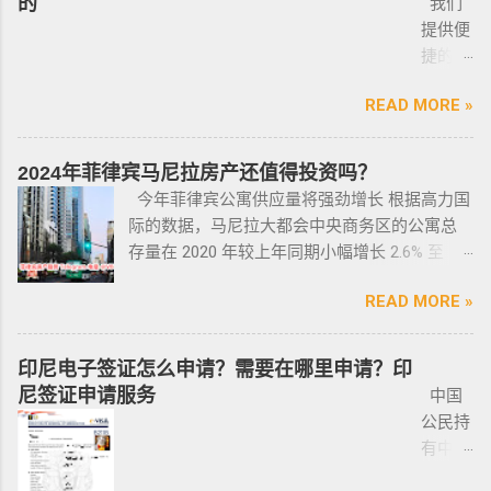
的
我们
手车一般都是车主将车卖给车行，车行再把车
律将帮助他们更好地规范使用枪械，遏制涉枪
申请成本相对较低，地理位置与中国相近，没
才能出境。 3. 在菲律宾工作无牌照被本地警察
提供便
卖给你，所以有几个细节你要注意了： 1、你会
犯罪。 该法律更严厉规定，个人如果非法持有
有繁琐的移民监限制，为申请者提供了极大的
抓，在拘留所等待遣返或保出来做遣返。 4. 在
捷的菲
拿到两份合同，第一份是车主卖给车行的，这
无牌枪支且被定罪的话，将面临至少入狱30
便利与自由。 在菲律宾，主要有两种移民
海关出境被扣了护照的，大部分都要做遣返。
律宾外
里主要核查合同上的CR/OR 车架号、发动机号
年。 公民被禁止在其住所以外的区域携带枪支
签证：SRRV（退休移民签证）和SIRV（投资移
5. 在机场海关是黑名单保关入境的，回国要做
READ MORE »
侨常年
是否一致，车主ID和车行老板ID复印件作为合同
禁止公民携带枪支进入公共场合的禁令，即使
民签证）。需要特别注意的是，获得移民签证
遣返。 菲律宾遣返有效期是多久？ 遣返有效期
报道服
附件一同给你，每一个ID旁边都要有车主的签
是未当班的警察，在公共场合携带配枪，也会
并不意味着放弃中国国籍，它只是为申请者提
是半年时间，但前提是要先申请驱逐令以及做
务，只
名； 2、第二份合同一般都是一张空白的合同，
因此而被逮捕。 要求枪支持有者，每两年更新
2024年菲律宾马尼拉房产还值得投资吗？
供了一个额外的永居身份，成功获得这些签证
了NBI，这2步做好了以后如果不着急走，最长
需要提
只有车行的签字，所以你要核对签字是否一
一次执照，并每四年登记一次枪支。 如果不遵
今年菲律宾公寓供应量将强劲增长 根据高力国
后，不仅能在菲律宾享受更多福利与权益，而
等待时间是半年。半年内都可以随时走。 菲律
供
致，如果可以尽量多要一些签过字的合同，后
守，将导致撤销和没收枪支。 续期申请，需要
际的数据，马尼拉大都会中央商务区的公寓总
且申请者的原有国籍与原有权益不会受到影
宾做了遣返会是黑名单吗？ 但凡做了遣返都是
ICARD
面会说为什么； 3、检查CR/OR原件，原件，原
在该许可证期满之日前六个月内，向菲律宾国
存量在 2020 年较上年同期小幅增长 2.6% 至
响。 退休移民签证——SRRV
黑名单。遣返的流程第一步就是申请驱逐令。
照片
件一定是原件拿到手里，保险单也要问清楚在
家警察局枪支和爆炸物办公室（FEO）提交。
133,460 套——较 2019 年的 9.4% 和 2018 年的
SRRV（SpecialResidentRetiree'sVisa）是菲律
成为菲律宾不受欢迎的人。从去年开始大量的
人无须
哪里交保险，保险品类； 4、车牌要注意是不是
此外还要求，要携带枪支外出的人，必须以合
READ MORE »
同比增长放缓。由于新冠疫情，2020 年仅交付
宾退休署(PRA)颁发的移民绿卡，持有者可以自
中国人出境被扣护照，被扣护照后面的处理方
出席，
临时车牌，临时车牌就是我们常见很随意的一
理的理由申请携带枪支许可证。 菲律宾人可以
了约 3,370 套，低于 2019 年的 11,200套和过去
由出入境，并在菲律宾永居。 申请条件一般
式只有遣返。 上了菲律宾黑名单以后怎么再入
1-10个
张纸贴上去的，如果是，一定让车主把贴牌给
通过获得携带许可证（PTC），在公众场合携带
十年的年均 7,900 套。 ●菲律宾998不动产机构
分为两种：现金存款类和房产投资类。 现金
境 如果您已经被遣返回去了，并且还想再来菲
印尼电子签证怎么申请？需要在哪里申请？印
工作日
你取回来再交易，因为现在两年以上的车牌基
手枪。 目前共有五种持有枪支的许可证： 类别
998 Real Estate 专注于为华人在菲律宾马尼拉
存款类： （1）申请人的年龄需在50岁以上：
律宾的话，那么您可以联系我们帮您洗黑直接
尼签证申请服务
中国
就能做
本都下来了，如果你不知道去哪里换贴牌也是
1 －最多拥有2支枪 类别 2 -最多拥有5支枪 类别
地区提供一站式的期房投资、炒楼花、现房买
一家三口存款2万美元，多一个人需另存款1.5万
清底，整个周期15个工作日，洗好了以后再入
公民持
完报
比较麻烦的，何况大部分人英语都不太好，贴
3 -最多拥有10支枪 类别 4 -最多拥有15支枪 类
卖、房屋租赁、越来越多的华人对菲律宾旅游
美元/人； （2）存款冻结在银行，不能用于
境不会有任何被拦，包入境的。 如果您需要了
有中国
道。做
牌的车牌号和临时车牌的车牌号不是同一个号
别 5 －拥有15支...
投资,菲律宾移民感兴趣,居外网菲律宾房地产网,
投资； （3）申请若是想放弃该身份，可随时
就联系我们在线客服即可。 还有更多的遣返问
护照想
完常年
码，对号码有要求的也要注意识别是不是你忌
为您精彩呈现菲律宾房子,来居外投资菲律宾房