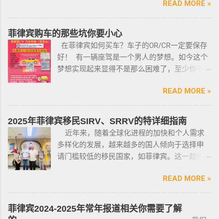
READ MORE »
工签，47a(2)签证，降签之后，也是带离境令
国家警察（PNP）或认可的枪支俱乐部的枪支安
的，移民局要求必须离境。 多数情况下，被发
全研讨会等。 菲律宾枪支受政府管理 根据菲律
离境令，只要在规定时间内离开菲律宾，是不
菲律宾购车的那些坑你要小心
宾的相关法律，一些行业的从业人员如律师丶
会上移民局黑名单的。想了解更多最新信息欢
在菲律宾如何买车？车子的OR/CR一定要保存
菲律宾律师协会的成员丶注册会计师丶有资质
迎联系和咨询我们，微信：BGC998 电报
好！ 有一辆座驾是一个男人的梦想。如今这个
的媒体从业人员丶出纳丶银行柜员丶天主教神
@BGC998 Whats app：+63 912-0912-222 电
梦想实现起来显得不是那么困难了，至少你不
父丶基督教牧师丶犹太教拉比丶伊斯兰教阿訇
话：0912-0912-222 优先使用TG免验证，咨询
需要“摇号”，对车的要求不高三五万人民币在菲
丶医生丶护士丶工程师等，可以在自家外持有
请主动告知咨询项目，菲律宾MAKATI 实体公
READ MORE »
律宾就可以买一辆代步车，所以此贴仅供预算
小型枪械，原因是他们的职业“岌岌可危”。 只有
司，客户 隐私保护 安全 可靠，可以安排工作人
有限的新人提供参考，大神勿喷。 废话不多
处于实际的威胁之下，或者由于职业丶专业或
员上门取件或前往我们办公室提交办理业务。
说，菲律宾买车的时候最好选择本地人开的车
商业性质而处于危险之中的人，才会被认定为
2025年菲律宾移民SIRV、SRRV的特详细指南
什么是遣返令VDO（Voluntary Deportation
行，年限4年内的最好，一般没啥通病，最好自
有资格申请。 由于经商需要，存在较高风险成
近年来，随着全球化进程的加快和个人需求
Order） 一般都是非法行为导致被遣返，情节比
己去网上搜索，二手车网站也可以，原因我就
为犯罪分子目标的商人，也可以申请携带许可
多样化的发展，越来越多的国人倾向于选择申
较严重。例如19-20年，很多客户是非法用落地
不详细说明了，中国人卖的车很多调表 很多有
证。 据悉，这些行业的人们必须通过药物和心
请门槛较低的移民国家，如菲律宾。这一趋势
签转旅游签。 一般遣返客户都会成为“菲律宾不
暗伤才卖； 找到你心爱的车的时候千万不要着
理测试，还须没有任何犯罪记录或任何未审判
在近年来尤为明显。那么为什么这么多人选择
受欢迎的人”做完遣返以后会直接进黑名单，下
急下单，一定要多渠道比价，多维度评估，最
的两年以上徒刑的案子，才可以获得特殊枪支
READ MORE »
申请菲律宾的移民签证呢？ 接下来，我们将
次再来需要洗黑。 哪些情况会被遣返？ 1. 落地
后找出性价比最高的那一款， 同时看好的车一
许可证。 这项法律放宽了菲律宾以前的枪支法
分析菲律宾移民签证之所以 备受欢迎的几大原
签转旅游签的旅客，如果没有提前在移民局处
定要试驾，一定要试驾，一定要试驾，检查卖
律。以前人们必须证明是在“实际威胁”的情况
因，并简要概述其申请条件与流程。菲律宾移
理，出境在机场就被扣护照。 2. 2016年克拉克
菲律宾2024-2025年常年报道相关你需要了解
车人和 和你交易的是不是同一个人 ； 在菲买二
下，才可以携带枪支。 菲律宾当局表示，新法
民签证和其他国家相比有很多独特的优势：其
事件被抓的，又保关入境的客户必须要做遣返