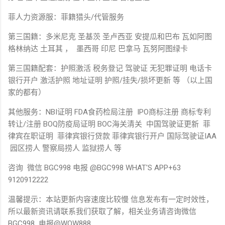
菲人力资源服：菲籍猎头/代管服务
第三国籍：多米尼克 圣基茨 圣卢西亚 安提瓜和巴布 瓦如阿图
格林纳达 土耳其 ， 墨西哥 印尼 巴拿马 瓦努阿图绿卡
第三国籍配套：护照激活 税务登记 驾驶证 无犯罪证明 电话卡
银行开户 激活护照 地址证明 护照/挂失/损坏更新 等 （以上国
家的都有）
其他服务：NBI证明 FDA食药检局注册 IPO商标注册 商标专利
转让/注册 BOQ防疫局证明 BOC海关清关 中国驾驶证更新 菲
律宾在职证明 菲律宾银行贷款 菲律宾银行开户 国际驾驶证IAA
园区捞人 警察局捞人 监狱捞人 等
咨询 微信 BGC998 电报 @BGC998 WHAT'S APP+63
9120912222
温馨提示：本站更新内容速度比较慢 信息发布有一定时效性，
所以最新资讯请联系我们获取了解，相关业务请咨询微信
BGC998 电报@WOW888