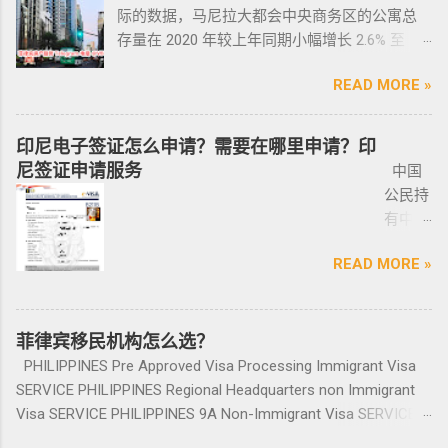
供
致，如果可以尽量多要一些签过字的合同，后
守，将导致撤销和没收枪支。 续期申请，需要
际的数据，马尼拉大都会中央商务区的公寓总
且申请者的原有国籍与原有权益不会受到影
宾做了遣返会是黑名单吗？ 但凡做了遣返都是
ICARD
面会说为什么； 3、检查CR/OR原件，原件，原
在该许可证期满之日前六个月内，向菲律宾国
存量在 2020 年较上年同期小幅增长 2.6% 至
响。 退休移民签证——SRRV
黑名单。遣返的流程第一步就是申请驱逐令。
照片
件一定是原件拿到手里，保险单也要问清楚在
家警察局枪支和爆炸物办公室（FEO）提交。
133,460 套——较 2019 年的 9.4% 和 2018 年的
SRRV（SpecialResidentRetiree'sVisa）是菲律
成为菲律宾不受欢迎的人。从去年开始大量的
人无须
哪里交保险，保险品类； 4、车牌要注意是不是
此外还要求，要携带枪支外出的人，必须以合
READ MORE »
同比增长放缓。由于新冠疫情，2020 年仅交付
宾退休署(PRA)颁发的移民绿卡，持有者可以自
中国人出境被扣护照，被扣护照后面的处理方
出席，
临时车牌，临时车牌就是我们常见很随意的一
理的理由申请携带枪支许可证。 菲律宾人可以
了约 3,370 套，低于 2019 年的 11,200套和过去
由出入境，并在菲律宾永居。 申请条件一般
式只有遣返。 上了菲律宾黑名单以后怎么再入
1-10个
张纸贴上去的，如果是，一定让车主把贴牌给
通过获得携带许可证（PTC），在公众场合携带
十年的年均 7,900 套。 ●菲律宾998不动产机构
分为两种：现金存款类和房产投资类。 现金
境 如果您已经被遣返回去了，并且还想再来菲
印尼电子签证怎么申请？需要在哪里申请？印
工作日
你取回来再交易，因为现在两年以上的车牌基
手枪。 目前共有五种持有枪支的许可证： 类别
998 Real Estate 专注于为华人在菲律宾马尼拉
存款类： （1）申请人的年龄需在50岁以上：
律宾的话，那么您可以联系我们帮您洗黑直接
尼签证申请服务
中国
就能做
本都下来了，如果你不知道去哪里换贴牌也是
1 －最多拥有2支枪 类别 2 -最多拥有5支枪 类别
地区提供一站式的期房投资、炒楼花、现房买
一家三口存款2万美元，多一个人需另存款1.5万
清底，整个周期15个工作日，洗好了以后再入
公民持
完报
比较麻烦的，何况大部分人英语都不太好，贴
3 -最多拥有10支枪 类别 4 -最多拥有15支枪 类
卖、房屋租赁、越来越多的华人对菲律宾旅游
美元/人； （2）存款冻结在银行，不能用于
境不会有任何被拦，包入境的。 如果您需要了
有中国
道。做
牌的车牌号和临时车牌的车牌号不是同一个号
别 5 －拥有15支...
投资,菲律宾移民感兴趣,居外网菲律宾房地产网,
投资； （3）申请若是想放弃该身份，可随时
就联系我们在线客服即可。 还有更多的遣返问
护照想
完常年
码，对号码有要求的也要注意识别是不是你忌
为您精彩呈现菲律宾房子,来居外投资菲律宾房
赎回存款。 房产投资类： （1）存款可全
题也可以询问。 遣返回国的流程是什么？ 1. 先
READ MORE »
要菲律
报道后
讳的号码； 5、车钥匙一般是2-三把，2把自动1
地产资源,您还可了解菲律宾房价, 在售楼盘介绍
部用于投资，投资项目需大于5万美元；
申请NBI，公司有专人带领协助。 2. 准备好材料
宾入境
给送回
把备用的，不同车型不一样，所以要合适清
等业务. 专注于菲律宾不动产市场，是菲律宾最
（2）房产不能出售，但可用于出租； （3）
提交到移民局，等待a...
前往印
发票到
楚；随车手册 保修单等 此时你手里应该有两份
大的外国人不动产服务机构之一，主要服务在
申请人需要拿到菲律宾的房产证，才能在PRA申
尼需要
菲律宾移民机构怎么选？
您手
合同、一份保险、 一份OR/CR文件，这些一定
菲外国人以及在菲工作生活的业主和租客，提
请置换之前办理SRRV身份时存入的存款。 申
印尼签
上。
PHILIPPINES Pre Approved Visa Processing Immigrant Visa
要放在家里保存好，OR/CR可以复印两张放到车
供一站式中文/英文资讯服务。供菲律宾的新
请流程： 1、申请人提供基础的申请材料做初
证？
咨询微
SERVICE PHILIPPINES Regional Headquarters non Immigrant
里备用 ； 想了解更多最新信息欢迎联系和咨询
房、二手房、特价房、二手楼花、开发商、投
审，后转款两万美金到相关部门； 2、审核该
泰国出
信
Visa SERVICE PHILIPPINES 9A Non-Immigrant Visa SERVICE
我们，微信：BGC998 电报@BGC998 Whats
资指南等房产信息,为房产投资者菲律宾买房提
存款的安全性，申请人需要入境菲律宾完成后
发前往
BGC99
PHILIPPINES 9D Treaty Trader Visa SERVICE PHILIPPINES 9G
app：+63 912-0912-222 电话：0912-0912-222