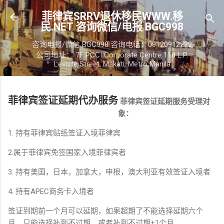
跳至主要内容
菲律宾SRRV退休移民WWW.移
民.NET 咨询微信/电报 BGC998
咨询电报/微信 BGC998 咨询电话：09120912222
公司地址： 7F PCCI Corporate Centre 118 L.P.
Leviste Street, Makati, Metro Manila
菲律宾签证延期代办服务
菲律宾签证延期服务受理对
象：
1. 持有菲律宾贴纸签证入境菲律宾
2.属于菲律宾免签国家入境菲律宾者
3. 持有美国，日本，加拿大，申根，澳大利亚有效签证入境者
4. 持有APEC商务卡入境者
签证到期前一个月可以延期，如果超期了不能选择延期六个
月，只能选择补到不过期，或者补到不过期+1个月