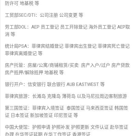
防许可 地基税 等
工贸部SEC/DTI：公司注册 公司变更 等
劳工部DOL：AEP 员工登记 员工开除登记 海外员工登记 AEP取
消 等
统计局PSA：菲律宾结婚登记 菲律宾出生登记 菲律宾死亡登记
菲律宾离婚登记 等
房产托管：房屋/公寓/商铺租赁/买卖 房产入户/过户 房产贷款
房产抵押/解除抵押 地基税 等
银行开户：信安银行 联合银行 AUB EASTWEST 等
菲律宾旅游：长滩岛 克隆岛 薄荷岛 以及马尼拉周边客制旅游
第三国签证：菲律宾入境签证 泰国签证 马来西亚签证 韩国签
证 日本签证 新加坡签证 印尼签证 等
中国大使馆：护照申请 护照补发 护照更新 文件认证 赴华签证
办理 在华签证延期 在华工作签证 香港签证