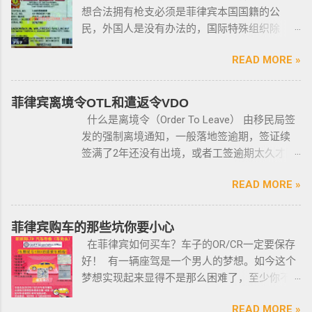
想合法拥有枪支必须是菲律宾本国国籍的公
民，外国人是没有办法的，国际特殊组织除
外。 近年来，在菲律宾持枪的政策变得更加严
READ MORE »
格，例如，枪支的所有权，由菲律宾国家警察
局的枪支和爆炸物部门监管，该部门先进行背
景调查，再向申请人发放枪支许可证，如果想
菲律宾离境令OTL和遣返令VDO
获得枪支，这个审核的过程是必不可少的。 在
什么是离境令（Order To Leave） 由移民局签
菲律宾申请合法持有枪支，申请人必须年满21
发的强制离境通知，一般落地签逾期，签证续
岁，并且通过背景调查，才能获得持有执照。
签满了2年还没有出境，或者工签逾期太久才降
申请过程还包括通过药物测试丶获得法庭许可
签； 另外以下几种签证：学签，苏比克克拉卡
丶精神病学检查丶国家警察许可丶参加菲律宾
READ MORE »
工签，47a(2)签证，降签之后，也是带离境令
国家警察（PNP）或认可的枪支俱乐部的枪支安
的，移民局要求必须离境。 多数情况下，被发
全研讨会等。 菲律宾枪支受政府管理 根据菲律
离境令，只要在规定时间内离开菲律宾，是不
菲律宾购车的那些坑你要小心
宾的相关法律，一些行业的从业人员如律师丶
会上移民局黑名单的。想了解更多最新信息欢
在菲律宾如何买车？车子的OR/CR一定要保存
菲律宾律师协会的成员丶注册会计师丶有资质
迎联系和咨询我们，微信：BGC998 电报
好！ 有一辆座驾是一个男人的梦想。如今这个
的媒体从业人员丶出纳丶银行柜员丶天主教神
@BGC998 Whats app：+63 912-0912-222 电
梦想实现起来显得不是那么困难了，至少你不
父丶基督教牧师丶犹太教拉比丶伊斯兰教阿訇
话：0912-0912-222 优先使用TG免验证，咨询
需要“摇号”，对车的要求不高三五万人民币在菲
丶医生丶护士丶工程师等，可以在自家外持有
请主动告知咨询项目，菲律宾MAKATI 实体公
READ MORE »
律宾就可以买一辆代步车，所以此贴仅供预算