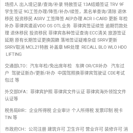
场捞人 出入境记录/查询/补录 特赦签证 13A结婚签证 TRV 9F
学生签证 9G工签办理/降签/补办/续签，黑名单查询/清除 退休
移民 投资移民 ASRV 工签降签 AEP办理 ACR I-CARD 更新 年检
补办 菲律宾遣返VDO OS OTL业务 菲律宾签证续签 逾期罚款处
理 退休移民 投资移民 菲律宾各种签证查询 ECC清关 旅游签证
延期 原有长期签证更换国籍 落地签证疑难杂症 SRRV更新
SRRV取消 MCL21特赦 补盖章 MR处理 RECALL BLO WLO HDO
LIFTING
交通部LTO：汽车年检/免出席年检 车牌 OR/CR补办 汽车过
户 驾驶证新办/更新/补办 中国驾照换菲律宾驾驶证 CDE考试
包过 等
外交部DFA：菲律宾护照 菲律宾文件认证 菲律宾海外领馆文件
认证等
税务局BIR：企业所得税 企业审计 个人所得税 发票印制 税卡
TIN 等
市政府CH：公司注册 建筑许可 卫生许可 营业许可 装修许可 消