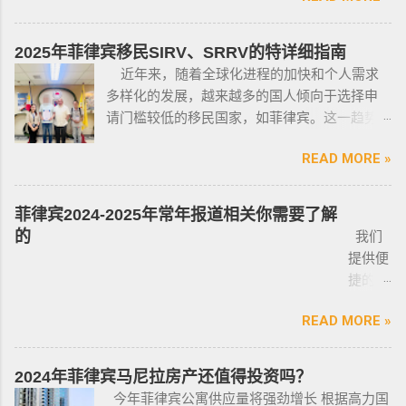
小型枪械，原因是他们的职业“岌岌可危”。 只有
司，客户 隐私保护 安全 可靠，可以安排工作人
有限的新人提供参考，大神勿喷。 废话不多
处于实际的威胁之下，或者由于职业丶专业或
员上门取件或前往我们办公室提交办理业务。
说，菲律宾买车的时候最好选择本地人开的车
商业性质而处于危险之中的人，才会被认定为
2025年菲律宾移民SIRV、SRRV的特详细指南
什么是遣返令VDO（Voluntary Deportation
行，年限4年内的最好，一般没啥通病，最好自
有资格申请。 由于经商需要，存在较高风险成
近年来，随着全球化进程的加快和个人需求
Order） 一般都是非法行为导致被遣返，情节比
己去网上搜索，二手车网站也可以，原因我就
为犯罪分子目标的商人，也可以申请携带许可
多样化的发展，越来越多的国人倾向于选择申
较严重。例如19-20年，很多客户是非法用落地
不详细说明了，中国人卖的车很多调表 很多有
证。 据悉，这些行业的人们必须通过药物和心
请门槛较低的移民国家，如菲律宾。这一趋势
签转旅游签。 一般遣返客户都会成为“菲律宾不
暗伤才卖； 找到你心爱的车的时候千万不要着
理测试，还须没有任何犯罪记录或任何未审判
在近年来尤为明显。那么为什么这么多人选择
受欢迎的人”做完遣返以后会直接进黑名单，下
急下单，一定要多渠道比价，多维度评估，最
的两年以上徒刑的案子，才可以获得特殊枪支
READ MORE »
申请菲律宾的移民签证呢？ 接下来，我们将
次再来需要洗黑。 哪些情况会被遣返？ 1. 落地
后找出性价比最高的那一款， 同时看好的车一
许可证。 这项法律放宽了菲律宾以前的枪支法
分析菲律宾移民签证之所以 备受欢迎的几大原
签转旅游签的旅客，如果没有提前在移民局处
定要试驾，一定要试驾，一定要试驾，检查卖
律。以前人们必须证明是在“实际威胁”的情况
因，并简要概述其申请条件与流程。菲律宾移
理，出境在机场就被扣护照。 2. 2016年克拉克
菲律宾2024-2025年常年报道相关你需要了解
车人和 和你交易的是不是同一个人 ； 在菲买二
下，才可以携带枪支。 菲律宾当局表示，新法
民签证和其他国家相比有很多独特的优势：其
事件被抓的，又保关入境的客户必须要做遣返
的
我们
手车一般都是车主将车卖给车行，车行再把车
律将帮助他们更好地规范使用枪械，遏制涉枪
申请成本相对较低，地理位置与中国相近，没
才能出境。 3. 在菲律宾工作无牌照被本地警察
提供便
卖给你，所以有几个细节你要注意了： 1、你会
犯罪。 该法律更严厉规定，个人如果非法持有
有繁琐的移民监限制，为申请者提供了极大的
抓，在拘留所等待遣返或保出来做遣返。 4. 在
捷的菲
拿到两份合同，第一份是车主卖给车行的，这
无牌枪支且被定罪的话，将面临至少入狱30
便利与自由。 在菲律宾，主要有两种移民
海关出境被扣了护照的，大部分都要做遣返。
律宾外
里主要核查合同上的CR/OR 车架号、发动机号
年。 公民被禁止在其住所以外的区域携带枪支
签证：SRRV（退休移民签证）和SIRV（投资移
5. 在机场海关是黑名单保关入境的，回国要做
READ MORE »
侨常年
是否一致，车主ID和车行老板ID复印件作为合同
禁止公民携带枪支进入公共场合的禁令，即使
民签证）。需要特别注意的是，获得移民签证
遣返。 菲律宾遣返有效期是多久？ 遣返有效期
报道服
附件一同给你，每一个ID旁边都要有车主的签
是未当班的警察，在公共场合携带配枪，也会
并不意味着放弃中国国籍，它只是为申请者提
是半年时间，但前提是要先申请驱逐令以及做
务，只
名； 2、第二份合同一般都是一张空白的合同，
因此而被逮捕。 要求枪支持有者，每两年更新
2024年菲律宾马尼拉房产还值得投资吗？
供了一个额外的永居身份，成功获得这些签证
了NBI，这2步做好了以后如果不着急走，最长
需要提
只有车行的签字，所以你要核对签字是否一
一次执照，并每四年登记一次枪支。 如果不遵
今年菲律宾公寓供应量将强劲增长 根据高力国
后，不仅能在菲律宾享受更多福利与权益，而
等待时间是半年。半年内都可以随时走。 菲律