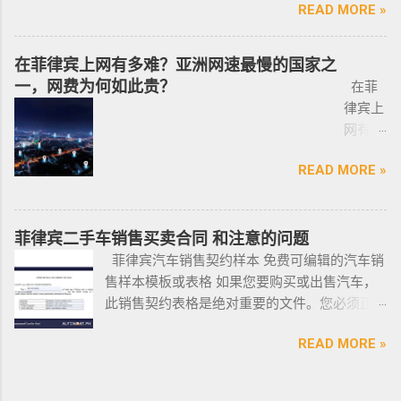
供帮助. 我们的运营团队拥有数十年在菲律宾生
续流程工作； ...
READ MORE »
印尼办
8 小
Pre-Arranged Employment Visa SERVICE PHILIPPINES Special
优先使用TG免验证，咨询请主动告知咨询项
活工作以及移民 、税务 、不动产等业务相关经
理印尼
飞机
Investor’s Resident Visa SERVICE PHILIPPINES Special
目，菲律宾MAKATI 实体公司，客户 隐私保护
验 、源于本土，我们更了解菲律宾的市场动
签证？
@BGC
Resident Retiree’s Visa SERVICE It’s Business Permit Renewal
安全 可靠，可以安排工作人员上门取...
在菲律宾上网有多难？亚洲网速最慢的国家之
态。 ●菲律宾998不动产机构 998 Real Estate
马来西
998 菲
Time for 2022 PHILIPPINES PHILIPPINES Business Structures
一，网费为何如此贵？
长期紧密协作知名的菲律宾各大地产开发商以
在菲
亚出发
律宾马
and Entities SERVICE PHILIPPINES Office Setup Services
及合规中介资源公司为主要合作伙伴，集合更
律宾上
前往印
尼拉
PHILIPPINES Human Resources Consulting SERVICE
多资源，能针对外国投资者提供从不动产精
网有多
尼办理
——移
PHILIPPINES Call Center and BPO Setup SERVICE PHILIPPINES
选、不动产购买/出售/租凭/ 不动产交付、不动
难？作
印尼签
民局
Recruitment & Executive Search Services PHILIPPINES Tax
READ MORE »
产养护 等全方位管理服务； 菲律宾998不动产
为一名
证？
(BI) 提
Incentive Programs SERVICE PHILIPPINES Corporate
机构 998 Real Estate ，凭借着专业与执着，不
曾在菲
柬埔
醒该国
Compliance SERVICE PHILIPPINES Permits and Licenses
断提升客户体验，推动菲律宾行业的进步，让
律宾有
寨亚出
所有外
SERVICE PHILIPPINES Labor Consulting SERVICE PHILIPPINES
房产交易变得更加轻松和愉悦！ ●我们珍惜每一
着多年
菲律宾二手车销售买卖合同 和注意的问题
发前往
国公
Setting-Up a Representative Office SERVICE PHILIPPINES
位客户的托付，客户的信赖是我们最大的动
游学经
菲律宾汽车销售契约样本 免费可编辑的汽车销
印尼办
民，他
Forming a Corporation service PHILIPPINES Visa and
力。 任何关于菲律宾房产买卖 交易 相关的问题
验的小
售样本模板或表格 如果您要购买或出售汽车，
理印尼
们只能
Immigration Service PHILIPPINES Sole Proprietorship Busin...
欢迎咨询 我们 Telegram 电报 @VBW777 但随
编，我
此销售契约表格是绝对重要的文件。您必须正
签证？
在 3 月
着限制放宽，此前暂停的公寓项目建设已恢
对于这
确、完整地填写此模板，并进行公证。这样做
日本
1 日之
READ MORE »
复，预计今年供应将再次强劲增长。事实上，
方面还
可以为您将来节省大量工作和头痛。这是一个
出发前
前亲自
在 2021 年第一季度，竣工量几乎翻了两番，从
是很有
绝对销售契约模板示例。它有时被称为
往印尼
到该机
上一季度的 1,080 套增至 4,145 套。据高力国际
发言权
DOS（销售契约）或 DOAS（绝对销售契约）。
办理印
构提交