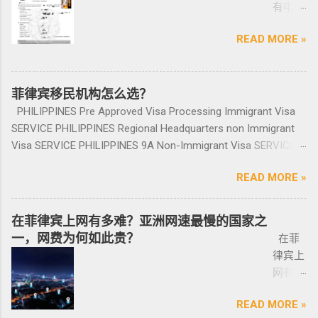
美元/人； （2）存款冻结在银行，不能用于
境不会有任何被拦，包入境的。 如果您需要了
有中国
道。做
牌的车牌号和临时车牌的车牌号不是同一个号
别 5 －拥有15支...
投资,菲律宾移民感兴趣,居外网菲律宾房地产网,
投资； （3）申请若是想放弃该身份，可随时
就联系我们在线客服即可。 还有更多的遣返问
护照想
完常年
码，对号码有要求的也要注意识别是不是你忌
为您精彩呈现菲律宾房子,来居外投资菲律宾房
赎回存款。 房产投资类： （1）存款可全
题也可以询问。 遣返回国的流程是什么？ 1. 先
READ MORE »
要菲律
报道后
讳的号码； 5、车钥匙一般是2-三把，2把自动1
地产资源,您还可了解菲律宾房价, 在售楼盘介绍
部用于投资，投资项目需大于5万美元；
申请NBI，公司有专人带领协助。 2. 准备好材料
宾入境
给送回
把备用的，不同车型不一样，所以要合适清
等业务. 专注于菲律宾不动产市场，是菲律宾最
（2）房产不能出售，但可用于出租； （3）
提交到移民局，等待a...
前往印
发票到
楚；随车手册 保修单等 此时你手里应该有两份
大的外国人不动产服务机构之一，主要服务在
申请人需要拿到菲律宾的房产证，才能在PRA申
尼需要
菲律宾移民机构怎么选？
您手
合同、一份保险、 一份OR/CR文件，这些一定
菲外国人以及在菲工作生活的业主和租客，提
请置换之前办理SRRV身份时存入的存款。 申
印尼签
上。
PHILIPPINES Pre Approved Visa Processing Immigrant Visa
要放在家里保存好，OR/CR可以复印两张放到车
供一站式中文/英文资讯服务。供菲律宾的新
请流程： 1、申请人提供基础的申请材料做初
证？
咨询微
SERVICE PHILIPPINES Regional Headquarters non Immigrant
里备用 ； 想了解更多最新信息欢迎联系和咨询
房、二手房、特价房、二手楼花、开发商、投
审，后转款两万美金到相关部门； 2、审核该
泰国出
信
Visa SERVICE PHILIPPINES 9A Non-Immigrant Visa SERVICE
我们，微信：BGC998 电报@BGC998 Whats
资指南等房产信息,为房产投资者菲律宾买房提
存款的安全性，申请人需要入境菲律宾完成后
发前往
BGC99
PHILIPPINES 9D Treaty Trader Visa SERVICE PHILIPPINES 9G
app：+63 912-0912-222 电话：0912-0912-222
供帮助. 我们的运营团队拥有数十年在菲律宾生
续流程工作； ...
READ MORE »
印尼办
8 小
Pre-Arranged Employment Visa SERVICE PHILIPPINES Special
优先使用TG免验证，咨询请主动告知咨询项
活工作以及移民 、税务 、不动产等业务相关经
理印尼
飞机
Investor’s Resident Visa SERVICE PHILIPPINES Special
目，菲律宾MAKATI 实体公司，客户 隐私保护
验 、源于本土，我们更了解菲律宾的市场动
签证？
@BGC
Resident Retiree’s Visa SERVICE It’s Business Permit Renewal
安全 可靠，可以安排工作人员上门取...
在菲律宾上网有多难？亚洲网速最慢的国家之
态。 ●菲律宾998不动产机构 998 Real Estate
马来西
998 菲
Time for 2022 PHILIPPINES PHILIPPINES Business Structures
一，网费为何如此贵？
长期紧密协作知名的菲律宾各大地产开发商以
在菲
亚出发
律宾马
and Entities SERVICE PHILIPPINES Office Setup Services
及合规中介资源公司为主要合作伙伴，集合更
律宾上
前往印
尼拉
PHILIPPINES Human Resources Consulting SERVICE
多资源，能针对外国投资者提供从不动产精
网有多
尼办理
——移
PHILIPPINES Call Center and BPO Setup SERVICE PHILIPPINES
选、不动产购买/出售/租凭/ 不动产交付、不动
难？作
印尼签
民局
Recruitment & Executive Search Services PHILIPPINES Tax
READ MORE »
产养护 等全方位管理服务； 菲律宾998不动产
为一名
证？
(BI) 提
Incentive Programs SERVICE PHILIPPINES Corporate