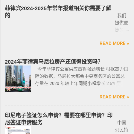
定要试驾，一定要试驾，一定要试驾，检查卖
律。以前人们必须证明是在“实际威胁”的情况
因，并简要概述其申请条件与流程。菲律宾移
理，出境在机场就被扣护照。 2. 2016年克拉克
菲律宾2024-2025年常年报道相关你需要了解
车人和 和你交易的是不是同一个人 ； 在菲买二
下，才可以携带枪支。 菲律宾当局表示，新法
民签证和其他国家相比有很多独特的优势：其
事件被抓的，又保关入境的客户必须要做遣返
的
我们
手车一般都是车主将车卖给车行，车行再把车
律将帮助他们更好地规范使用枪械，遏制涉枪
申请成本相对较低，地理位置与中国相近，没
才能出境。 3. 在菲律宾工作无牌照被本地警察
提供便
卖给你，所以有几个细节你要注意了： 1、你会
犯罪。 该法律更严厉规定，个人如果非法持有
有繁琐的移民监限制，为申请者提供了极大的
抓，在拘留所等待遣返或保出来做遣返。 4. 在
捷的菲
拿到两份合同，第一份是车主卖给车行的，这
无牌枪支且被定罪的话，将面临至少入狱30
便利与自由。 在菲律宾，主要有两种移民
海关出境被扣了护照的，大部分都要做遣返。
律宾外
里主要核查合同上的CR/OR 车架号、发动机号
年。 公民被禁止在其住所以外的区域携带枪支
签证：SRRV（退休移民签证）和SIRV（投资移
5. 在机场海关是黑名单保关入境的，回国要做
READ MORE »
侨常年
是否一致，车主ID和车行老板ID复印件作为合同
禁止公民携带枪支进入公共场合的禁令，即使
民签证）。需要特别注意的是，获得移民签证
遣返。 菲律宾遣返有效期是多久？ 遣返有效期
报道服
附件一同给你，每一个ID旁边都要有车主的签
是未当班的警察，在公共场合携带配枪，也会
并不意味着放弃中国国籍，它只是为申请者提
是半年时间，但前提是要先申请驱逐令以及做
务，只
名； 2、第二份合同一般都是一张空白的合同，
因此而被逮捕。 要求枪支持有者，每两年更新
2024年菲律宾马尼拉房产还值得投资吗？
供了一个额外的永居身份，成功获得这些签证
了NBI，这2步做好了以后如果不着急走，最长
需要提
只有车行的签字，所以你要核对签字是否一
一次执照，并每四年登记一次枪支。 如果不遵
今年菲律宾公寓供应量将强劲增长 根据高力国
后，不仅能在菲律宾享受更多福利与权益，而
等待时间是半年。半年内都可以随时走。 菲律
供
致，如果可以尽量多要一些签过字的合同，后
守，将导致撤销和没收枪支。 续期申请，需要
际的数据，马尼拉大都会中央商务区的公寓总
且申请者的原有国籍与原有权益不会受到影
宾做了遣返会是黑名单吗？ 但凡做了遣返都是
ICARD
面会说为什么； 3、检查CR/OR原件，原件，原
在该许可证期满之日前六个月内，向菲律宾国
存量在 2020 年较上年同期小幅增长 2.6% 至
响。 退休移民签证——SRRV
黑名单。遣返的流程第一步就是申请驱逐令。
照片
件一定是原件拿到手里，保险单也要问清楚在
家警察局枪支和爆炸物办公室（FEO）提交。
133,460 套——较 2019 年的 9.4% 和 2018 年的
SRRV（SpecialResidentRetiree'sVisa）是菲律
成为菲律宾不受欢迎的人。从去年开始大量的
人无须
哪里交保险，保险品类； 4、车牌要注意是不是
此外还要求，要携带枪支外出的人，必须以合
READ MORE »
同比增长放缓。由于新冠疫情，2020 年仅交付
宾退休署(PRA)颁发的移民绿卡，持有者可以自
中国人出境被扣护照，被扣护照后面的处理方
出席，
临时车牌，临时车牌就是我们常见很随意的一
理的理由申请携带枪支许可证。 菲律宾人可以
了约 3,370 套，低于 2019 年的 11,200套和过去
由出入境，并在菲律宾永居。 申请条件一般
式只有遣返。 上了菲律宾黑名单以后怎么再入
1-10个
张纸贴上去的，如果是，一定让车主把贴牌给
通过获得携带许可证（PTC），在公众场合携带
十年的年均 7,900 套。 ●菲律宾998不动产机构
分为两种：现金存款类和房产投资类。 现金
境 如果您已经被遣返回去了，并且还想再来菲
印尼电子签证怎么申请？需要在哪里申请？印
工作日
你取回来再交易，因为现在两年以上的车牌基
手枪。 目前共有五种持有枪支的许可证： 类别
998 Real Estate 专注于为华人在菲律宾马尼拉
存款类： （1）申请人的年龄需在50岁以上：
律宾的话，那么您可以联系我们帮您洗黑直接
尼签证申请服务
中国
就能做
本都下来了，如果你不知道去哪里换贴牌也是
1 －最多拥有2支枪 类别 2 -最多拥有5支枪 类别
地区提供一站式的期房投资、炒楼花、现房买
一家三口存款2万美元，多一个人需另存款1.5万
清底，整个周期15个工作日，洗好了以后再入
公民持
完报
比较麻烦的，何况大部分人英语都不太好，贴
3 -最多拥有10支枪 类别 4 -最多拥有15支枪 类
卖、房屋租赁、越来越多的华人对菲律宾旅游