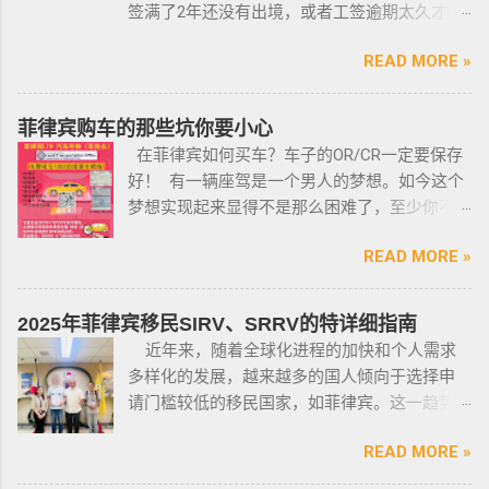
岁，并且通过背景调查，才能获得持有执照。
签满了2年还没有出境，或者工签逾期太久才降
申请过程还包括通过药物测试丶获得法庭许可
签； 另外以下几种签证：学签，苏比克克拉卡
丶精神病学检查丶国家警察许可丶参加菲律宾
READ MORE »
工签，47a(2)签证，降签之后，也是带离境令
国家警察（PNP）或认可的枪支俱乐部的枪支安
的，移民局要求必须离境。 多数情况下，被发
全研讨会等。 菲律宾枪支受政府管理 根据菲律
离境令，只要在规定时间内离开菲律宾，是不
菲律宾购车的那些坑你要小心
宾的相关法律，一些行业的从业人员如律师丶
会上移民局黑名单的。想了解更多最新信息欢
在菲律宾如何买车？车子的OR/CR一定要保存
菲律宾律师协会的成员丶注册会计师丶有资质
迎联系和咨询我们，微信：BGC998 电报
好！ 有一辆座驾是一个男人的梦想。如今这个
的媒体从业人员丶出纳丶银行柜员丶天主教神
@BGC998 Whats app：+63 912-0912-222 电
梦想实现起来显得不是那么困难了，至少你不
父丶基督教牧师丶犹太教拉比丶伊斯兰教阿訇
话：0912-0912-222 优先使用TG免验证，咨询
需要“摇号”，对车的要求不高三五万人民币在菲
丶医生丶护士丶工程师等，可以在自家外持有
请主动告知咨询项目，菲律宾MAKATI 实体公
READ MORE »
律宾就可以买一辆代步车，所以此贴仅供预算
小型枪械，原因是他们的职业“岌岌可危”。 只有
司，客户 隐私保护 安全 可靠，可以安排工作人
有限的新人提供参考，大神勿喷。 废话不多
处于实际的威胁之下，或者由于职业丶专业或
员上门取件或前往我们办公室提交办理业务。
说，菲律宾买车的时候最好选择本地人开的车
商业性质而处于危险之中的人，才会被认定为
2025年菲律宾移民SIRV、SRRV的特详细指南
什么是遣返令VDO（Voluntary Deportation
行，年限4年内的最好，一般没啥通病，最好自
有资格申请。 由于经商需要，存在较高风险成
近年来，随着全球化进程的加快和个人需求
Order） 一般都是非法行为导致被遣返，情节比
己去网上搜索，二手车网站也可以，原因我就
为犯罪分子目标的商人，也可以申请携带许可
多样化的发展，越来越多的国人倾向于选择申
较严重。例如19-20年，很多客户是非法用落地
不详细说明了，中国人卖的车很多调表 很多有
证。 据悉，这些行业的人们必须通过药物和心
请门槛较低的移民国家，如菲律宾。这一趋势
签转旅游签。 一般遣返客户都会成为“菲律宾不
暗伤才卖； 找到你心爱的车的时候千万不要着
理测试，还须没有任何犯罪记录或任何未审判
在近年来尤为明显。那么为什么这么多人选择
受欢迎的人”做完遣返以后会直接进黑名单，下
急下单，一定要多渠道比价，多维度评估，最
的两年以上徒刑的案子，才可以获得特殊枪支
READ MORE »
申请菲律宾的移民签证呢？ 接下来，我们将
次再来需要洗黑。 哪些情况会被遣返？ 1. 落地
后找出性价比最高的那一款， 同时看好的车一
许可证。 这项法律放宽了菲律宾以前的枪支法
分析菲律宾移民签证之所以 备受欢迎的几大原
签转旅游签的旅客，如果没有提前在移民局处