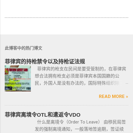
此博客中的热门博文
菲律宾的持枪禁令以及持枪证法规
菲律宾的枪支在民间是要受管制的，在菲律宾
想合法拥有枪支必须是菲律宾本国国籍的公
民，外国人是没有办法的，国际特殊组织除
外。 近年来，在菲律宾持枪的政策变得更加严
READ MORE »
格，例如，枪支的所有权，由菲律宾国家警察
局的枪支和爆炸物部门监管，该部门先进行背
景调查，再向申请人发放枪支许可证，如果想
菲律宾离境令OTL和遣返令VDO
获得枪支，这个审核的过程是必不可少的。 在
什么是离境令（Order To Leave） 由移民局签
菲律宾申请合法持有枪支，申请人必须年满21
发的强制离境通知，一般落地签逾期，签证续