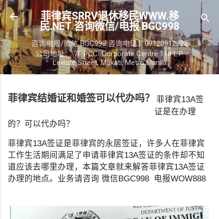
跳至主要内容
菲律宾SRRV退休移民WWW.移
民.NET 咨询微信/电报 BGC998
咨询电报/微信 BGC998 咨询电话：09120912222
公司地址： 7F PCCI Corporate Centre 118 L.P.
Leviste Street, Makati, Metro Manila
菲律宾结婚证和婚签可以代办吗？
菲律宾13A签
证是在办理
的？可以代办吗？
菲律宾13A签证是菲律宾的永居签证，许多人在菲律宾
工作生活期间满足了申请菲律宾13A签证的条件却不知
道应该去哪里办理，本篇文章就来解答菲律宾13A签证
办理的地点。业务请咨询 微信BGC998 电报WOW888