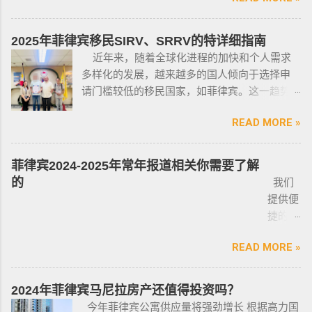
小型枪械，原因是他们的职业“岌岌可危”。 只有
司，客户 隐私保护 安全 可靠，可以安排工作人
有限的新人提供参考，大神勿喷。 废话不多
处于实际的威胁之下，或者由于职业丶专业或
员上门取件或前往我们办公室提交办理业务。
说，菲律宾买车的时候最好选择本地人开的车
商业性质而处于危险之中的人，才会被认定为
2025年菲律宾移民SIRV、SRRV的特详细指南
什么是遣返令VDO（Voluntary Deportation
行，年限4年内的最好，一般没啥通病，最好自
有资格申请。 由于经商需要，存在较高风险成
近年来，随着全球化进程的加快和个人需求
Order） 一般都是非法行为导致被遣返，情节比
己去网上搜索，二手车网站也可以，原因我就
为犯罪分子目标的商人，也可以申请携带许可
多样化的发展，越来越多的国人倾向于选择申
较严重。例如19-20年，很多客户是非法用落地
不详细说明了，中国人卖的车很多调表 很多有
证。 据悉，这些行业的人们必须通过药物和心
请门槛较低的移民国家，如菲律宾。这一趋势
签转旅游签。 一般遣返客户都会成为“菲律宾不
暗伤才卖； 找到你心爱的车的时候千万不要着
理测试，还须没有任何犯罪记录或任何未审判
在近年来尤为明显。那么为什么这么多人选择
受欢迎的人”做完遣返以后会直接进黑名单，下
急下单，一定要多渠道比价，多维度评估，最
的两年以上徒刑的案子，才可以获得特殊枪支
READ MORE »
申请菲律宾的移民签证呢？ 接下来，我们将
次再来需要洗黑。 哪些情况会被遣返？ 1. 落地
后找出性价比最高的那一款， 同时看好的车一
许可证。 这项法律放宽了菲律宾以前的枪支法
分析菲律宾移民签证之所以 备受欢迎的几大原
签转旅游签的旅客，如果没有提前在移民局处
定要试驾，一定要试驾，一定要试驾，检查卖
律。以前人们必须证明是在“实际威胁”的情况
因，并简要概述其申请条件与流程。菲律宾移
理，出境在机场就被扣护照。 2. 2016年克拉克
菲律宾2024-2025年常年报道相关你需要了解
车人和 和你交易的是不是同一个人 ； 在菲买二
下，才可以携带枪支。 菲律宾当局表示，新法
民签证和其他国家相比有很多独特的优势：其
事件被抓的，又保关入境的客户必须要做遣返
的
我们
手车一般都是车主将车卖给车行，车行再把车
律将帮助他们更好地规范使用枪械，遏制涉枪
申请成本相对较低，地理位置与中国相近，没
才能出境。 3. 在菲律宾工作无牌照被本地警察
提供便
卖给你，所以有几个细节你要注意了： 1、你会
犯罪。 该法律更严厉规定，个人如果非法持有
有繁琐的移民监限制，为申请者提供了极大的
抓，在拘留所等待遣返或保出来做遣返。 4. 在
捷的菲
拿到两份合同，第一份是车主卖给车行的，这
无牌枪支且被定罪的话，将面临至少入狱30
便利与自由。 在菲律宾，主要有两种移民
海关出境被扣了护照的，大部分都要做遣返。
律宾外
里主要核查合同上的CR/OR 车架号、发动机号
年。 公民被禁止在其住所以外的区域携带枪支
签证：SRRV（退休移民签证）和SIRV（投资移
5. 在机场海关是黑名单保关入境的，回国要做
READ MORE »
侨常年
是否一致，车主ID和车行老板ID复印件作为合同
禁止公民携带枪支进入公共场合的禁令，即使
民签证）。需要特别注意的是，获得移民签证
遣返。 菲律宾遣返有效期是多久？ 遣返有效期
报道服
附件一同给你，每一个ID旁边都要有车主的签
是未当班的警察，在公共场合携带配枪，也会
并不意味着放弃中国国籍，它只是为申请者提
是半年时间，但前提是要先申请驱逐令以及做
务，只
名； 2、第二份合同一般都是一张空白的合同，
因此而被逮捕。 要求枪支持有者，每两年更新
2024年菲律宾马尼拉房产还值得投资吗？
供了一个额外的永居身份，成功获得这些签证
了NBI，这2步做好了以后如果不着急走，最长
需要提
只有车行的签字，所以你要核对签字是否一
一次执照，并每四年登记一次枪支。 如果不遵
今年菲律宾公寓供应量将强劲增长 根据高力国
后，不仅能在菲律宾享受更多福利与权益，而
等待时间是半年。半年内都可以随时走。 菲律