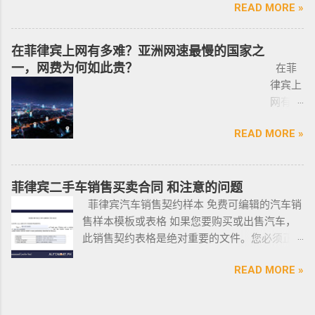
供帮助. 我们的运营团队拥有数十年在菲律宾生
续流程工作； ...
READ MORE »
印尼办
8 小
Pre-Arranged Employment Visa SERVICE PHILIPPINES Special
优先使用TG免验证，咨询请主动告知咨询项
活工作以及移民 、税务 、不动产等业务相关经
理印尼
飞机
Investor’s Resident Visa SERVICE PHILIPPINES Special
目，菲律宾MAKATI 实体公司，客户 隐私保护
验 、源于本土，我们更了解菲律宾的市场动
签证？
@BGC
Resident Retiree’s Visa SERVICE It’s Business Permit Renewal
安全 可靠，可以安排工作人员上门取...
在菲律宾上网有多难？亚洲网速最慢的国家之
态。 ●菲律宾998不动产机构 998 Real Estate
马来西
998 菲
Time for 2022 PHILIPPINES PHILIPPINES Business Structures
一，网费为何如此贵？
长期紧密协作知名的菲律宾各大地产开发商以
在菲
亚出发
律宾马
and Entities SERVICE PHILIPPINES Office Setup Services
及合规中介资源公司为主要合作伙伴，集合更
律宾上
前往印
尼拉
PHILIPPINES Human Resources Consulting SERVICE
多资源，能针对外国投资者提供从不动产精
网有多
尼办理
——移
PHILIPPINES Call Center and BPO Setup SERVICE PHILIPPINES
选、不动产购买/出售/租凭/ 不动产交付、不动
难？作
印尼签
民局
Recruitment & Executive Search Services PHILIPPINES Tax
READ MORE »
产养护 等全方位管理服务； 菲律宾998不动产
为一名
证？
(BI) 提
Incentive Programs SERVICE PHILIPPINES Corporate
机构 998 Real Estate ，凭借着专业与执着，不
曾在菲
柬埔
醒该国
Compliance SERVICE PHILIPPINES Permits and Licenses
断提升客户体验，推动菲律宾行业的进步，让
律宾有
寨亚出
所有外
SERVICE PHILIPPINES Labor Consulting SERVICE PHILIPPINES
房产交易变得更加轻松和愉悦！ ●我们珍惜每一
着多年
菲律宾二手车销售买卖合同 和注意的问题
发前往
国公
Setting-Up a Representative Office SERVICE PHILIPPINES
位客户的托付，客户的信赖是我们最大的动
游学经
菲律宾汽车销售契约样本 免费可编辑的汽车销
印尼办
民，他
Forming a Corporation service PHILIPPINES Visa and
力。 任何关于菲律宾房产买卖 交易 相关的问题
验的小
售样本模板或表格 如果您要购买或出售汽车，
理印尼
们只能
Immigration Service PHILIPPINES Sole Proprietorship Busin...
欢迎咨询 我们 Telegram 电报 @VBW777 但随
编，我
此销售契约表格是绝对重要的文件。您必须正
签证？
在 3 月
着限制放宽，此前暂停的公寓项目建设已恢
对于这
确、完整地填写此模板，并进行公证。这样做
日本
1 日之
READ MORE »
复，预计今年供应将再次强劲增长。事实上，
方面还
可以为您将来节省大量工作和头痛。这是一个
出发前
前亲自
在 2021 年第一季度，竣工量几乎翻了两番，从
是很有
绝对销售契约模板示例。它有时被称为
往印尼
到该机
上一季度的 1,080 套增至 4,145 套。据高力国际
发言权
DOS（销售契约）或 DOAS（绝对销售契约）。
办理印
构提交