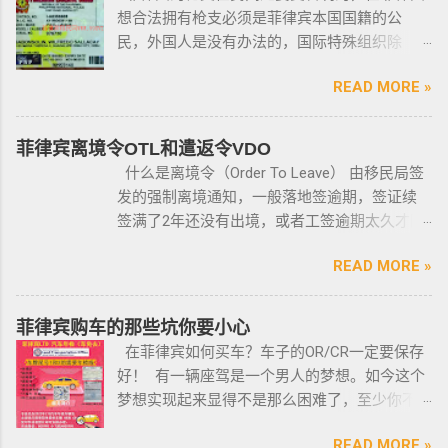
想合法拥有枪支必须是菲律宾本国国籍的公
民，外国人是没有办法的，国际特殊组织除
外。 近年来，在菲律宾持枪的政策变得更加严
READ MORE »
格，例如，枪支的所有权，由菲律宾国家警察
局的枪支和爆炸物部门监管，该部门先进行背
景调查，再向申请人发放枪支许可证，如果想
菲律宾离境令OTL和遣返令VDO
获得枪支，这个审核的过程是必不可少的。 在
什么是离境令（Order To Leave） 由移民局签
菲律宾申请合法持有枪支，申请人必须年满21
发的强制离境通知，一般落地签逾期，签证续
岁，并且通过背景调查，才能获得持有执照。
签满了2年还没有出境，或者工签逾期太久才降
申请过程还包括通过药物测试丶获得法庭许可
签； 另外以下几种签证：学签，苏比克克拉卡
丶精神病学检查丶国家警察许可丶参加菲律宾
READ MORE »
工签，47a(2)签证，降签之后，也是带离境令
国家警察（PNP）或认可的枪支俱乐部的枪支安
的，移民局要求必须离境。 多数情况下，被发
全研讨会等。 菲律宾枪支受政府管理 根据菲律
离境令，只要在规定时间内离开菲律宾，是不
菲律宾购车的那些坑你要小心
宾的相关法律，一些行业的从业人员如律师丶
会上移民局黑名单的。想了解更多最新信息欢
在菲律宾如何买车？车子的OR/CR一定要保存
菲律宾律师协会的成员丶注册会计师丶有资质
迎联系和咨询我们，微信：BGC998 电报
好！ 有一辆座驾是一个男人的梦想。如今这个
的媒体从业人员丶出纳丶银行柜员丶天主教神
@BGC998 Whats app：+63 912-0912-222 电
梦想实现起来显得不是那么困难了，至少你不
父丶基督教牧师丶犹太教拉比丶伊斯兰教阿訇
话：0912-0912-222 优先使用TG免验证，咨询
需要“摇号”，对车的要求不高三五万人民币在菲
丶医生丶护士丶工程师等，可以在自家外持有
请主动告知咨询项目，菲律宾MAKATI 实体公
READ MORE »
律宾就可以买一辆代步车，所以此贴仅供预算