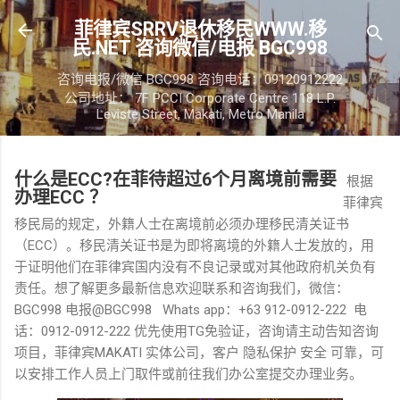
跳至主要内容
菲律宾SRRV退休移民WWW.移
民.NET 咨询微信/电报 BGC998
咨询电报/微信 BGC998 咨询电话：09120912222
公司地址： 7F PCCI Corporate Centre 118 L.P.
Leviste Street, Makati, Metro Manila
什么是ECC?在菲待超过6个月离境前需要
根据
办理ECC ？
菲律宾
移民局的规定，外籍人士在离境前必须办理移民清关证书
（ECC）。移民清关证书是为即将离境的外籍人士发放的，用
于证明他们在菲律宾国内没有不良记录或对其他政府机关负有
责任。想了解更多最新信息欢迎联系和咨询我们，微信：
BGC998 电报@BGC998 Whats app：+63 912-0912-222 电
话：0912-0912-222 优先使用TG免验证，咨询请主动告知咨询
项目，菲律宾MAKATI 实体公司，客户 隐私保护 安全 可靠，可
以安排工作人员上门取件或前往我们办公室提交办理业务。