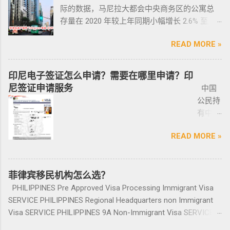
供
致，如果可以尽量多要一些签过字的合同，后
守，将导致撤销和没收枪支。 续期申请，需要
际的数据，马尼拉大都会中央商务区的公寓总
且申请者的原有国籍与原有权益不会受到影
宾做了遣返会是黑名单吗？ 但凡做了遣返都是
ICARD
面会说为什么； 3、检查CR/OR原件，原件，原
在该许可证期满之日前六个月内，向菲律宾国
存量在 2020 年较上年同期小幅增长 2.6% 至
响。 退休移民签证——SRRV
黑名单。遣返的流程第一步就是申请驱逐令。
照片
件一定是原件拿到手里，保险单也要问清楚在
家警察局枪支和爆炸物办公室（FEO）提交。
133,460 套——较 2019 年的 9.4% 和 2018 年的
SRRV（SpecialResidentRetiree'sVisa）是菲律
成为菲律宾不受欢迎的人。从去年开始大量的
人无须
哪里交保险，保险品类； 4、车牌要注意是不是
此外还要求，要携带枪支外出的人，必须以合
READ MORE »
同比增长放缓。由于新冠疫情，2020 年仅交付
宾退休署(PRA)颁发的移民绿卡，持有者可以自
中国人出境被扣护照，被扣护照后面的处理方
出席，
临时车牌，临时车牌就是我们常见很随意的一
理的理由申请携带枪支许可证。 菲律宾人可以
了约 3,370 套，低于 2019 年的 11,200套和过去
由出入境，并在菲律宾永居。 申请条件一般
式只有遣返。 上了菲律宾黑名单以后怎么再入
1-10个
张纸贴上去的，如果是，一定让车主把贴牌给
通过获得携带许可证（PTC），在公众场合携带
十年的年均 7,900 套。 ●菲律宾998不动产机构
分为两种：现金存款类和房产投资类。 现金
境 如果您已经被遣返回去了，并且还想再来菲
印尼电子签证怎么申请？需要在哪里申请？印
工作日
你取回来再交易，因为现在两年以上的车牌基
手枪。 目前共有五种持有枪支的许可证： 类别
998 Real Estate 专注于为华人在菲律宾马尼拉
存款类： （1）申请人的年龄需在50岁以上：
律宾的话，那么您可以联系我们帮您洗黑直接
尼签证申请服务
中国
就能做
本都下来了，如果你不知道去哪里换贴牌也是
1 －最多拥有2支枪 类别 2 -最多拥有5支枪 类别
地区提供一站式的期房投资、炒楼花、现房买
一家三口存款2万美元，多一个人需另存款1.5万
清底，整个周期15个工作日，洗好了以后再入
公民持
完报
比较麻烦的，何况大部分人英语都不太好，贴
3 -最多拥有10支枪 类别 4 -最多拥有15支枪 类
卖、房屋租赁、越来越多的华人对菲律宾旅游
美元/人； （2）存款冻结在银行，不能用于
境不会有任何被拦，包入境的。 如果您需要了
有中国
道。做
牌的车牌号和临时车牌的车牌号不是同一个号
别 5 －拥有15支...
投资,菲律宾移民感兴趣,居外网菲律宾房地产网,
投资； （3）申请若是想放弃该身份，可随时
就联系我们在线客服即可。 还有更多的遣返问
护照想
完常年
码，对号码有要求的也要注意识别是不是你忌
为您精彩呈现菲律宾房子,来居外投资菲律宾房
赎回存款。 房产投资类： （1）存款可全
题也可以询问。 遣返回国的流程是什么？ 1. 先
READ MORE »
要菲律
报道后
讳的号码； 5、车钥匙一般是2-三把，2把自动1
地产资源,您还可了解菲律宾房价, 在售楼盘介绍
部用于投资，投资项目需大于5万美元；
申请NBI，公司有专人带领协助。 2. 准备好材料
宾入境
给送回
把备用的，不同车型不一样，所以要合适清
等业务. 专注于菲律宾不动产市场，是菲律宾最
（2）房产不能出售，但可用于出租； （3）
提交到移民局，等待a...
前往印
发票到
楚；随车手册 保修单等 此时你手里应该有两份
大的外国人不动产服务机构之一，主要服务在
申请人需要拿到菲律宾的房产证，才能在PRA申
尼需要
菲律宾移民机构怎么选？
您手
合同、一份保险、 一份OR/CR文件，这些一定
菲外国人以及在菲工作生活的业主和租客，提
请置换之前办理SRRV身份时存入的存款。 申
印尼签
上。
PHILIPPINES Pre Approved Visa Processing Immigrant Visa
要放在家里保存好，OR/CR可以复印两张放到车
供一站式中文/英文资讯服务。供菲律宾的新
请流程： 1、申请人提供基础的申请材料做初
证？
咨询微
SERVICE PHILIPPINES Regional Headquarters non Immigrant
里备用 ； 想了解更多最新信息欢迎联系和咨询
房、二手房、特价房、二手楼花、开发商、投
审，后转款两万美金到相关部门； 2、审核该
泰国出
信
Visa SERVICE PHILIPPINES 9A Non-Immigrant Visa SERVICE
我们，微信：BGC998 电报@BGC998 Whats
资指南等房产信息,为房产投资者菲律宾买房提
存款的安全性，申请人需要入境菲律宾完成后
发前往
BGC99
PHILIPPINES 9D Treaty Trader Visa SERVICE PHILIPPINES 9G
app：+63 912-0912-222 电话：0912-0912-222