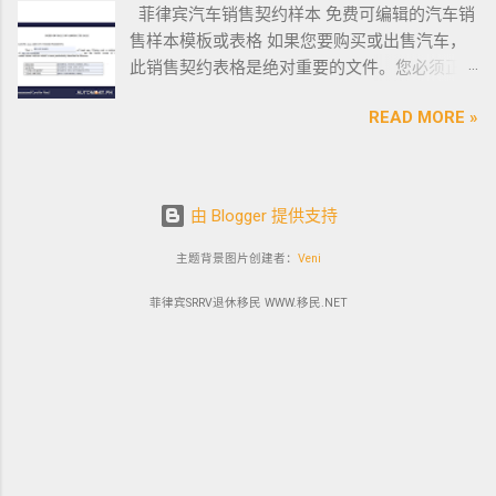
位客户的托付，客户的信赖是我们最大的动
游学经
菲律宾汽车销售契约样本 免费可编辑的汽车销
印尼办
民，他
Forming a Corporation service PHILIPPINES Visa and
力。 任何关于菲律宾房产买卖 交易 相关的问题
验的小
售样本模板或表格 如果您要购买或出售汽车，
理印尼
们只能
Immigration Service PHILIPPINES Sole Proprietorship Busin...
欢迎咨询 我们 Telegram 电报 @VBW777 但随
编，我
此销售契约表格是绝对重要的文件。您必须正
签证？
在 3 月
着限制放宽，此前暂停的公寓项目建设已恢
对于这
确、完整地填写此模板，并进行公证。这样做
日本
1 日之
READ MORE »
复，预计今年供应将再次强劲增长。事实上，
方面还
可以为您将来节省大量工作和头痛。这是一个
出发前
前亲自
在 2021 年第一季度，竣工量几乎翻了两番，从
是很有
绝对销售契约模板示例。它有时被称为
往印尼
到该机
上一季度的 1,080 套增至 4,145 套。据高力国际
发言权
DOS（销售契约）或 DOAS（绝对销售契约）。
办理印
构提交
称，所有新增供应都在湾区，包括Six Senses
的。虽
这在菲律宾可用且有效。 链接到销售契约
尼签
2022
由 Blogger 提供支持
Resort I – Scent Tower, S...
然在我
(DOS) 如果您已经知道该怎么做，这里是一个完
证？
年年度
所就读
全可编辑的销售契约示例文件的链接：绝对销
主题背景图片创建者：
Veni
迪拜
报告。
的语言
售契约链接模板下载。只需填写表格中的字
出发前
移民局
学校内
菲律宾SRRV退休移民 WWW.移民.NET
段，您就可以开始了。有关 DOS 的更多信息，
往印尼
专员海
网上还
请继续阅读。 当您前往菲律宾陆路交通办公室
办理印
梅·莫伦
可以，
(LTO) 将机动车所有权转让给您时，您将需要此
尼签
特强
但是一
DOAS。我们强烈建议尽快这样做。 这是菲律宾
证？
调，今
旦出了
的绝对销售契约样本及其外观。为方便起见，
印度
年的外
校门就
这是一份完全可编辑的销售契约，因此您无需
出发前
国人年
是另一
打印出来并单独写出详细信息，因为您需要 4
往印尼
度报告
种境地
份 DOS 副本进行公证以及其他需要它的实体。