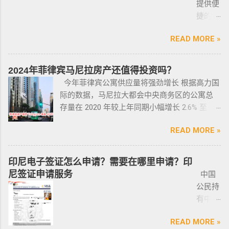
提供便
卖给你，所以有几个细节你要注意了： 1、你会
犯罪。 该法律更严厉规定，个人如果非法持有
有繁琐的移民监限制，为申请者提供了极大的
抓，在拘留所等待遣返或保出来做遣返。 4. 在
捷的菲
拿到两份合同，第一份是车主卖给车行的，这
无牌枪支且被定罪的话，将面临至少入狱30
便利与自由。 在菲律宾，主要有两种移民
海关出境被扣了护照的，大部分都要做遣返。
律宾外
里主要核查合同上的CR/OR 车架号、发动机号
年。 公民被禁止在其住所以外的区域携带枪支
签证：SRRV（退休移民签证）和SIRV（投资移
5. 在机场海关是黑名单保关入境的，回国要做
READ MORE »
侨常年
是否一致，车主ID和车行老板ID复印件作为合同
禁止公民携带枪支进入公共场合的禁令，即使
民签证）。需要特别注意的是，获得移民签证
遣返。 菲律宾遣返有效期是多久？ 遣返有效期
报道服
附件一同给你，每一个ID旁边都要有车主的签
是未当班的警察，在公共场合携带配枪，也会
并不意味着放弃中国国籍，它只是为申请者提
是半年时间，但前提是要先申请驱逐令以及做
务，只
名； 2、第二份合同一般都是一张空白的合同，
因此而被逮捕。 要求枪支持有者，每两年更新
2024年菲律宾马尼拉房产还值得投资吗？
供了一个额外的永居身份，成功获得这些签证
了NBI，这2步做好了以后如果不着急走，最长
需要提
只有车行的签字，所以你要核对签字是否一
一次执照，并每四年登记一次枪支。 如果不遵
今年菲律宾公寓供应量将强劲增长 根据高力国
后，不仅能在菲律宾享受更多福利与权益，而
等待时间是半年。半年内都可以随时走。 菲律
供
致，如果可以尽量多要一些签过字的合同，后
守，将导致撤销和没收枪支。 续期申请，需要
际的数据，马尼拉大都会中央商务区的公寓总
且申请者的原有国籍与原有权益不会受到影
宾做了遣返会是黑名单吗？ 但凡做了遣返都是
ICARD
面会说为什么； 3、检查CR/OR原件，原件，原
在该许可证期满之日前六个月内，向菲律宾国
存量在 2020 年较上年同期小幅增长 2.6% 至
响。 退休移民签证——SRRV
黑名单。遣返的流程第一步就是申请驱逐令。
照片
件一定是原件拿到手里，保险单也要问清楚在
家警察局枪支和爆炸物办公室（FEO）提交。
133,460 套——较 2019 年的 9.4% 和 2018 年的
SRRV（SpecialResidentRetiree'sVisa）是菲律
成为菲律宾不受欢迎的人。从去年开始大量的
人无须
哪里交保险，保险品类； 4、车牌要注意是不是
此外还要求，要携带枪支外出的人，必须以合
READ MORE »
同比增长放缓。由于新冠疫情，2020 年仅交付
宾退休署(PRA)颁发的移民绿卡，持有者可以自
中国人出境被扣护照，被扣护照后面的处理方
出席，
临时车牌，临时车牌就是我们常见很随意的一
理的理由申请携带枪支许可证。 菲律宾人可以
了约 3,370 套，低于 2019 年的 11,200套和过去
由出入境，并在菲律宾永居。 申请条件一般
式只有遣返。 上了菲律宾黑名单以后怎么再入
1-10个
张纸贴上去的，如果是，一定让车主把贴牌给
通过获得携带许可证（PTC），在公众场合携带
十年的年均 7,900 套。 ●菲律宾998不动产机构
分为两种：现金存款类和房产投资类。 现金
境 如果您已经被遣返回去了，并且还想再来菲
印尼电子签证怎么申请？需要在哪里申请？印
工作日
你取回来再交易，因为现在两年以上的车牌基
手枪。 目前共有五种持有枪支的许可证： 类别
998 Real Estate 专注于为华人在菲律宾马尼拉
存款类： （1）申请人的年龄需在50岁以上：
律宾的话，那么您可以联系我们帮您洗黑直接
尼签证申请服务
中国
就能做
本都下来了，如果你不知道去哪里换贴牌也是
1 －最多拥有2支枪 类别 2 -最多拥有5支枪 类别
地区提供一站式的期房投资、炒楼花、现房买
一家三口存款2万美元，多一个人需另存款1.5万
清底，整个周期15个工作日，洗好了以后再入
公民持
完报
比较麻烦的，何况大部分人英语都不太好，贴
3 -最多拥有10支枪 类别 4 -最多拥有15支枪 类
卖、房屋租赁、越来越多的华人对菲律宾旅游
美元/人； （2）存款冻结在银行，不能用于
境不会有任何被拦，包入境的。 如果您需要了
有中国
道。做
牌的车牌号和临时车牌的车牌号不是同一个号
别 5 －拥有15支...
投资,菲律宾移民感兴趣,居外网菲律宾房地产网,
投资； （3）申请若是想放弃该身份，可随时
就联系我们在线客服即可。 还有更多的遣返问
护照想
完常年
码，对号码有要求的也要注意识别是不是你忌
为您精彩呈现菲律宾房子,来居外投资菲律宾房
赎回存款。 房产投资类： （1）存款可全
题也可以询问。 遣返回国的流程是什么？ 1. 先
READ MORE »
要菲律
报道后
讳的号码； 5、车钥匙一般是2-三把，2把自动1