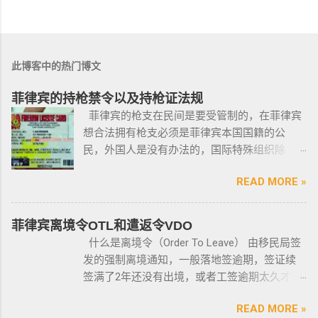
此博客中的热门博文
菲律宾的持枪禁令以及持枪证法规
菲律宾的枪支在民间是要受管制的，在菲律宾
想合法拥有枪支必须是菲律宾本国国籍的公
民，外国人是没有办法的，国际特殊组织除
外。 近年来，在菲律宾持枪的政策变得更加严
READ MORE »
格，例如，枪支的所有权，由菲律宾国家警察
局的枪支和爆炸物部门监管，该部门先进行背
景调查，再向申请人发放枪支许可证，如果想
菲律宾离境令OTL和遣返令VDO
获得枪支，这个审核的过程是必不可少的。 在
什么是离境令（Order To Leave） 由移民局签
菲律宾申请合法持有枪支，申请人必须年满21
发的强制离境通知，一般落地签逾期，签证续
岁，并且通过背景调查，才能获得持有执照。
签满了2年还没有出境，或者工签逾期太久才降
申请过程还包括通过药物测试丶获得法庭许可
签； 另外以下几种签证：学签，苏比克克拉卡
丶精神病学检查丶国家警察许可丶参加菲律宾
READ MORE »
工签，47a(2)签证，降签之后，也是带离境令