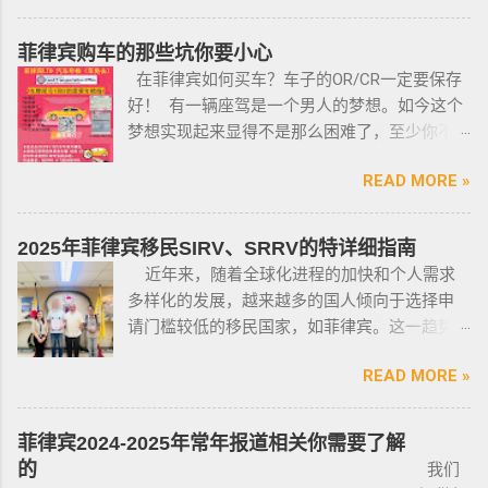
国家警察（PNP）或认可的枪支俱乐部的枪支安
的，移民局要求必须离境。 多数情况下，被发
全研讨会等。 菲律宾枪支受政府管理 根据菲律
离境令，只要在规定时间内离开菲律宾，是不
菲律宾购车的那些坑你要小心
宾的相关法律，一些行业的从业人员如律师丶
会上移民局黑名单的。想了解更多最新信息欢
在菲律宾如何买车？车子的OR/CR一定要保存
菲律宾律师协会的成员丶注册会计师丶有资质
迎联系和咨询我们，微信：BGC998 电报
好！ 有一辆座驾是一个男人的梦想。如今这个
的媒体从业人员丶出纳丶银行柜员丶天主教神
@BGC998 Whats app：+63 912-0912-222 电
梦想实现起来显得不是那么困难了，至少你不
父丶基督教牧师丶犹太教拉比丶伊斯兰教阿訇
话：0912-0912-222 优先使用TG免验证，咨询
需要“摇号”，对车的要求不高三五万人民币在菲
丶医生丶护士丶工程师等，可以在自家外持有
请主动告知咨询项目，菲律宾MAKATI 实体公
READ MORE »
律宾就可以买一辆代步车，所以此贴仅供预算
小型枪械，原因是他们的职业“岌岌可危”。 只有
司，客户 隐私保护 安全 可靠，可以安排工作人
有限的新人提供参考，大神勿喷。 废话不多
处于实际的威胁之下，或者由于职业丶专业或
员上门取件或前往我们办公室提交办理业务。
说，菲律宾买车的时候最好选择本地人开的车
商业性质而处于危险之中的人，才会被认定为
2025年菲律宾移民SIRV、SRRV的特详细指南
什么是遣返令VDO（Voluntary Deportation
行，年限4年内的最好，一般没啥通病，最好自
有资格申请。 由于经商需要，存在较高风险成
近年来，随着全球化进程的加快和个人需求
Order） 一般都是非法行为导致被遣返，情节比
己去网上搜索，二手车网站也可以，原因我就
为犯罪分子目标的商人，也可以申请携带许可
多样化的发展，越来越多的国人倾向于选择申
较严重。例如19-20年，很多客户是非法用落地
不详细说明了，中国人卖的车很多调表 很多有
证。 据悉，这些行业的人们必须通过药物和心
请门槛较低的移民国家，如菲律宾。这一趋势
签转旅游签。 一般遣返客户都会成为“菲律宾不
暗伤才卖； 找到你心爱的车的时候千万不要着
理测试，还须没有任何犯罪记录或任何未审判
在近年来尤为明显。那么为什么这么多人选择
受欢迎的人”做完遣返以后会直接进黑名单，下
急下单，一定要多渠道比价，多维度评估，最
的两年以上徒刑的案子，才可以获得特殊枪支
READ MORE »
申请菲律宾的移民签证呢？ 接下来，我们将
次再来需要洗黑。 哪些情况会被遣返？ 1. 落地
后找出性价比最高的那一款， 同时看好的车一
许可证。 这项法律放宽了菲律宾以前的枪支法
分析菲律宾移民签证之所以 备受欢迎的几大原
签转旅游签的旅客，如果没有提前在移民局处
定要试驾，一定要试驾，一定要试驾，检查卖
律。以前人们必须证明是在“实际威胁”的情况
因，并简要概述其申请条件与流程。菲律宾移
理，出境在机场就被扣护照。 2. 2016年克拉克
菲律宾2024-2025年常年报道相关你需要了解
车人和 和你交易的是不是同一个人 ； 在菲买二
下，才可以携带枪支。 菲律宾当局表示，新法
民签证和其他国家相比有很多独特的优势：其
事件被抓的，又保关入境的客户必须要做遣返
的
我们
手车一般都是车主将车卖给车行，车行再把车
律将帮助他们更好地规范使用枪械，遏制涉枪
申请成本相对较低，地理位置与中国相近，没
才能出境。 3. 在菲律宾工作无牌照被本地警察