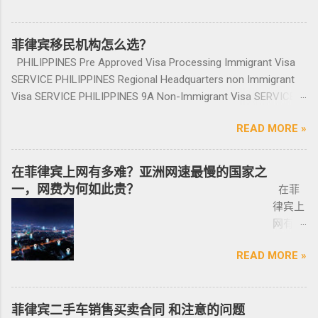
地产资源,您还可了解菲律宾房价, 在售楼盘介绍
部用于投资，投资项目需大于5万美元；
申请NBI，公司有专人带领协助。 2. 准备好材料
宾入境
给送回
把备用的，不同车型不一样，所以要合适清
等业务. 专注于菲律宾不动产市场，是菲律宾最
（2）房产不能出售，但可用于出租； （3）
提交到移民局，等待a...
前往印
发票到
楚；随车手册 保修单等 此时你手里应该有两份
大的外国人不动产服务机构之一，主要服务在
申请人需要拿到菲律宾的房产证，才能在PRA申
尼需要
菲律宾移民机构怎么选？
您手
合同、一份保险、 一份OR/CR文件，这些一定
菲外国人以及在菲工作生活的业主和租客，提
请置换之前办理SRRV身份时存入的存款。 申
印尼签
上。
PHILIPPINES Pre Approved Visa Processing Immigrant Visa
要放在家里保存好，OR/CR可以复印两张放到车
供一站式中文/英文资讯服务。供菲律宾的新
请流程： 1、申请人提供基础的申请材料做初
证？
咨询微
SERVICE PHILIPPINES Regional Headquarters non Immigrant
里备用 ； 想了解更多最新信息欢迎联系和咨询
房、二手房、特价房、二手楼花、开发商、投
审，后转款两万美金到相关部门； 2、审核该
泰国出
信
Visa SERVICE PHILIPPINES 9A Non-Immigrant Visa SERVICE
我们，微信：BGC998 电报@BGC998 Whats
资指南等房产信息,为房产投资者菲律宾买房提
存款的安全性，申请人需要入境菲律宾完成后
发前往
BGC99
PHILIPPINES 9D Treaty Trader Visa SERVICE PHILIPPINES 9G
app：+63 912-0912-222 电话：0912-0912-222
供帮助. 我们的运营团队拥有数十年在菲律宾生
续流程工作； ...
READ MORE »
印尼办
8 小
Pre-Arranged Employment Visa SERVICE PHILIPPINES Special
优先使用TG免验证，咨询请主动告知咨询项
活工作以及移民 、税务 、不动产等业务相关经
理印尼
飞机
Investor’s Resident Visa SERVICE PHILIPPINES Special
目，菲律宾MAKATI 实体公司，客户 隐私保护
验 、源于本土，我们更了解菲律宾的市场动
签证？
@BGC
Resident Retiree’s Visa SERVICE It’s Business Permit Renewal
安全 可靠，可以安排工作人员上门取...
在菲律宾上网有多难？亚洲网速最慢的国家之
态。 ●菲律宾998不动产机构 998 Real Estate
马来西
998 菲
Time for 2022 PHILIPPINES PHILIPPINES Business Structures
一，网费为何如此贵？
长期紧密协作知名的菲律宾各大地产开发商以
在菲
亚出发
律宾马
and Entities SERVICE PHILIPPINES Office Setup Services
及合规中介资源公司为主要合作伙伴，集合更
律宾上
前往印
尼拉
PHILIPPINES Human Resources Consulting SERVICE
多资源，能针对外国投资者提供从不动产精
网有多
尼办理
——移
PHILIPPINES Call Center and BPO Setup SERVICE PHILIPPINES
选、不动产购买/出售/租凭/ 不动产交付、不动
难？作
印尼签
民局
Recruitment & Executive Search Services PHILIPPINES Tax
READ MORE »
产养护 等全方位管理服务； 菲律宾998不动产
为一名
证？
(BI) 提
Incentive Programs SERVICE PHILIPPINES Corporate
机构 998 Real Estate ，凭借着专业与执着，不
曾在菲
柬埔
醒该国
Compliance SERVICE PHILIPPINES Permits and Licenses
断提升客户体验，推动菲律宾行业的进步，让
律宾有
寨亚出
所有外
SERVICE PHILIPPINES Labor Consulting SERVICE PHILIPPINES
房产交易变得更加轻松和愉悦！ ●我们珍惜每一
着多年
菲律宾二手车销售买卖合同 和注意的问题
发前往
国公
Setting-Up a Representative Office SERVICE PHILIPPINES