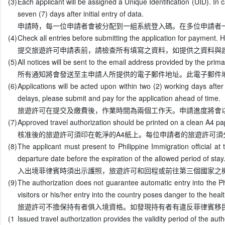
(3)
Each applicant will be assigned a Unique Identification (UID). In 
seven (7) days after initial entry of data.
申請時，每一位申請者會被分配到一組系統登入碼。在多位申請者
(4)
Check all entries before submitting the application for payment. 
提交旅遊許可申請表前，請檢查所有填寫之資料，如提供之資料與
(5)
All notices will be sent to the email address provided by the pr
所有通知將會發送至主申請人所提供的電子郵件地址。此電子郵件
(6)
Applications will be acted upon within two (2) working days afte
delays, please submit and pay for the application ahead of time.
旅遊許可在提交及繳費後，作業時間為兩個工作天。申請進度將會
(7)
Approved travel authorization should be printed on a clean A4 pa
核准後的旅遊許可須印在乾淨的A4紙上。每位申請者的旅遊許可須
(8)
The applicant must present to Philippine Immigration official at 
departure date before the expiration of the allowed period of stay
入出境菲律賓時須出示護照，旅遊許可和回程或前往第三個國家之
(9)
The authorization does not guarantee automatic entry into the Phili
visitors or his/her entry into the country poses danger to the healt
旅遊許可不擔保持有者俱入境資格。如發現持有者有違反菲律賓移
(1
Issued travel authorization provides the validity period of the aut