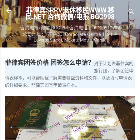
跳至主要内容
菲律宾SRRV退休移民WWW.移
民.NET 咨询微信/电报 BGC998
咨询电报/微信 BGC998 咨询电话：09120912222
公司地址： 7F PCCI Corporate Centre 118 L.P.
Leviste Street, Makati, Metro Manila
菲律宾团签价格 团签怎么申请？
对于计划去菲律宾的
旅行团，了解团签申
请表样本，可以帮助我了解需要哪些资料和文件，以及填写申请表
的详细要求。菲律宾团签申请表样本。