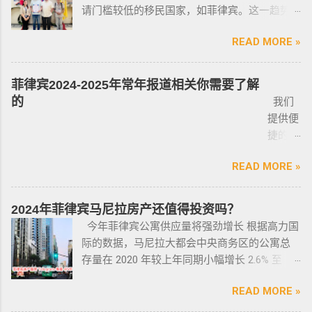
不详细说明了，中国人卖的车很多调表 很多有
证。 据悉，这些行业的人们必须通过药物和心
请门槛较低的移民国家，如菲律宾。这一趋势
签转旅游签。 一般遣返客户都会成为“菲律宾不
暗伤才卖； 找到你心爱的车的时候千万不要着
理测试，还须没有任何犯罪记录或任何未审判
在近年来尤为明显。那么为什么这么多人选择
受欢迎的人”做完遣返以后会直接进黑名单，下
急下单，一定要多渠道比价，多维度评估，最
的两年以上徒刑的案子，才可以获得特殊枪支
READ MORE »
申请菲律宾的移民签证呢？ 接下来，我们将
次再来需要洗黑。 哪些情况会被遣返？ 1. 落地
后找出性价比最高的那一款， 同时看好的车一
许可证。 这项法律放宽了菲律宾以前的枪支法
分析菲律宾移民签证之所以 备受欢迎的几大原
签转旅游签的旅客，如果没有提前在移民局处
定要试驾，一定要试驾，一定要试驾，检查卖
律。以前人们必须证明是在“实际威胁”的情况
因，并简要概述其申请条件与流程。菲律宾移
理，出境在机场就被扣护照。 2. 2016年克拉克
菲律宾2024-2025年常年报道相关你需要了解
车人和 和你交易的是不是同一个人 ； 在菲买二
下，才可以携带枪支。 菲律宾当局表示，新法
民签证和其他国家相比有很多独特的优势：其
事件被抓的，又保关入境的客户必须要做遣返
的
我们
手车一般都是车主将车卖给车行，车行再把车
律将帮助他们更好地规范使用枪械，遏制涉枪
申请成本相对较低，地理位置与中国相近，没
才能出境。 3. 在菲律宾工作无牌照被本地警察
提供便
卖给你，所以有几个细节你要注意了： 1、你会
犯罪。 该法律更严厉规定，个人如果非法持有
有繁琐的移民监限制，为申请者提供了极大的
抓，在拘留所等待遣返或保出来做遣返。 4. 在
捷的菲
拿到两份合同，第一份是车主卖给车行的，这
无牌枪支且被定罪的话，将面临至少入狱30
便利与自由。 在菲律宾，主要有两种移民
海关出境被扣了护照的，大部分都要做遣返。
律宾外
里主要核查合同上的CR/OR 车架号、发动机号
年。 公民被禁止在其住所以外的区域携带枪支
签证：SRRV（退休移民签证）和SIRV（投资移
5. 在机场海关是黑名单保关入境的，回国要做
READ MORE »
侨常年
是否一致，车主ID和车行老板ID复印件作为合同
禁止公民携带枪支进入公共场合的禁令，即使
民签证）。需要特别注意的是，获得移民签证
遣返。 菲律宾遣返有效期是多久？ 遣返有效期
报道服
附件一同给你，每一个ID旁边都要有车主的签
是未当班的警察，在公共场合携带配枪，也会
并不意味着放弃中国国籍，它只是为申请者提
是半年时间，但前提是要先申请驱逐令以及做
务，只
名； 2、第二份合同一般都是一张空白的合同，
因此而被逮捕。 要求枪支持有者，每两年更新
2024年菲律宾马尼拉房产还值得投资吗？
供了一个额外的永居身份，成功获得这些签证
了NBI，这2步做好了以后如果不着急走，最长
需要提
只有车行的签字，所以你要核对签字是否一
一次执照，并每四年登记一次枪支。 如果不遵
今年菲律宾公寓供应量将强劲增长 根据高力国
后，不仅能在菲律宾享受更多福利与权益，而
等待时间是半年。半年内都可以随时走。 菲律
供
致，如果可以尽量多要一些签过字的合同，后
守，将导致撤销和没收枪支。 续期申请，需要
际的数据，马尼拉大都会中央商务区的公寓总
且申请者的原有国籍与原有权益不会受到影
宾做了遣返会是黑名单吗？ 但凡做了遣返都是
ICARD
面会说为什么； 3、检查CR/OR原件，原件，原
在该许可证期满之日前六个月内，向菲律宾国
存量在 2020 年较上年同期小幅增长 2.6% 至
响。 退休移民签证——SRRV
黑名单。遣返的流程第一步就是申请驱逐令。
照片
件一定是原件拿到手里，保险单也要问清楚在
家警察局枪支和爆炸物办公室（FEO）提交。
133,460 套——较 2019 年的 9.4% 和 2018 年的
SRRV（SpecialResidentRetiree'sVisa）是菲律
成为菲律宾不受欢迎的人。从去年开始大量的
人无须
哪里交保险，保险品类； 4、车牌要注意是不是
此外还要求，要携带枪支外出的人，必须以合
READ MORE »
同比增长放缓。由于新冠疫情，2020 年仅交付
宾退休署(PRA)颁发的移民绿卡，持有者可以自
中国人出境被扣护照，被扣护照后面的处理方
出席，
临时车牌，临时车牌就是我们常见很随意的一
理的理由申请携带枪支许可证。 菲律宾人可以
了约 3,370 套，低于 2019 年的 11,200套和过去
由出入境，并在菲律宾永居。 申请条件一般