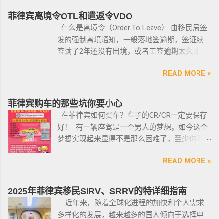
景调查，再向申请人发放枪支许可证，如果想
菲律宾离境令OTL和遣返令VDO
获得枪支，这个审核的过程是必不可少的。 在
什么是离境令（Order To Leave） 由移民局签
菲律宾申请合法持有枪支，申请人必须年满21
发的强制离境通知，一般落地签逾期，签证续
岁，并且通过背景调查，才能获得持有执照。
签满了2年还没有出境，或者工签逾期太久才降
申请过程还包括通过药物测试丶获得法庭许可
签； 另外以下几种签证：学签，苏比克克拉卡
丶精神病学检查丶国家警察许可丶参加菲律宾
READ MORE »
工签，47a(2)签证，降签之后，也是带离境令
国家警察（PNP）或认可的枪支俱乐部的枪支安
的，移民局要求必须离境。 多数情况下，被发
全研讨会等。 菲律宾枪支受政府管理 根据菲律
离境令，只要在规定时间内离开菲律宾，是不
菲律宾购车的那些坑你要小心
宾的相关法律，一些行业的从业人员如律师丶
会上移民局黑名单的。想了解更多最新信息欢
在菲律宾如何买车？车子的OR/CR一定要保存
菲律宾律师协会的成员丶注册会计师丶有资质
迎联系和咨询我们，微信：BGC998 电报
好！ 有一辆座驾是一个男人的梦想。如今这个
的媒体从业人员丶出纳丶银行柜员丶天主教神
@BGC998 Whats app：+63 912-0912-222 电
梦想实现起来显得不是那么困难了，至少你不
父丶基督教牧师丶犹太教拉比丶伊斯兰教阿訇
话：0912-0912-222 优先使用TG免验证，咨询
需要“摇号”，对车的要求不高三五万人民币在菲
丶医生丶护士丶工程师等，可以在自家外持有
请主动告知咨询项目，菲律宾MAKATI 实体公
READ MORE »
律宾就可以买一辆代步车，所以此贴仅供预算
小型枪械，原因是他们的职业“岌岌可危”。 只有
司，客户 隐私保护 安全 可靠，可以安排工作人
有限的新人提供参考，大神勿喷。 废话不多
处于实际的威胁之下，或者由于职业丶专业或
员上门取件或前往我们办公室提交办理业务。
说，菲律宾买车的时候最好选择本地人开的车
商业性质而处于危险之中的人，才会被认定为
2025年菲律宾移民SIRV、SRRV的特详细指南
什么是遣返令VDO（Voluntary Deportation
行，年限4年内的最好，一般没啥通病，最好自
有资格申请。 由于经商需要，存在较高风险成
近年来，随着全球化进程的加快和个人需求
Order） 一般都是非法行为导致被遣返，情节比
己去网上搜索，二手车网站也可以，原因我就
为犯罪分子目标的商人，也可以申请携带许可
多样化的发展，越来越多的国人倾向于选择申
较严重。例如19-20年，很多客户是非法用落地