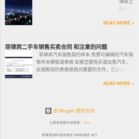
及合规中介资源公司为主要合作伙伴，集合更
律宾上
前往印
尼拉
PHILIPPINES Human Resources Consulting SERVICE
多资源，能针对外国投资者提供从不动产精
网有多
尼办理
——移
PHILIPPINES Call Center and BPO Setup SERVICE PHILIPPINES
选、不动产购买/出售/租凭/ 不动产交付、不动
难？作
印尼签
民局
Recruitment & Executive Search Services PHILIPPINES Tax
READ MORE »
产养护 等全方位管理服务； 菲律宾998不动产
为一名
证？
(BI) 提
Incentive Programs SERVICE PHILIPPINES Corporate
机构 998 Real Estate ，凭借着专业与执着，不
曾在菲
柬埔
醒该国
Compliance SERVICE PHILIPPINES Permits and Licenses
断提升客户体验，推动菲律宾行业的进步，让
律宾有
寨亚出
所有外
SERVICE PHILIPPINES Labor Consulting SERVICE PHILIPPINES
房产交易变得更加轻松和愉悦！ ●我们珍惜每一
着多年
菲律宾二手车销售买卖合同 和注意的问题
发前往
国公
Setting-Up a Representative Office SERVICE PHILIPPINES
位客户的托付，客户的信赖是我们最大的动
游学经
菲律宾汽车销售契约样本 免费可编辑的汽车销
印尼办
民，他
Forming a Corporation service PHILIPPINES Visa and
力。 任何关于菲律宾房产买卖 交易 相关的问题
验的小
售样本模板或表格 如果您要购买或出售汽车，
理印尼
们只能
Immigration Service PHILIPPINES Sole Proprietorship Busin...
欢迎咨询 我们 Telegram 电报 @VBW777 但随
编，我
此销售契约表格是绝对重要的文件。您必须正
签证？
在 3 月
着限制放宽，此前暂停的公寓项目建设已恢
对于这
确、完整地填写此模板，并进行公证。这样做
日本
1 日之
READ MORE »
复，预计今年供应将再次强劲增长。事实上，
方面还
可以为您将来节省大量工作和头痛。这是一个
出发前
前亲自
在 2021 年第一季度，竣工量几乎翻了两番，从
是很有
绝对销售契约模板示例。它有时被称为
往印尼
到该机
上一季度的 1,080 套增至 4,145 套。据高力国际
发言权
DOS（销售契约）或 DOAS（绝对销售契约）。
办理印
构提交
称，所有新增供应都在湾区，包括Six Senses
的。虽
这在菲律宾可用且有效。 链接到销售契约
尼签
2022
由 Blogger 提供支持
Resort I – Scent Tower, S...
然在我
(DOS) 如果您已经知道该怎么做，这里是一个完
证？
年年度
所就读
全可编辑的销售契约示例文件的链接：绝对销
主题背景图片创建者：
Veni
迪拜
报告。
的语言
售契约链接模板下载。只需填写表格中的字
出发前
移民局
学校内
菲律宾SRRV退休移民 WWW.移民.NET
段，您就可以开始了。有关 DOS 的更多信息，
往印尼