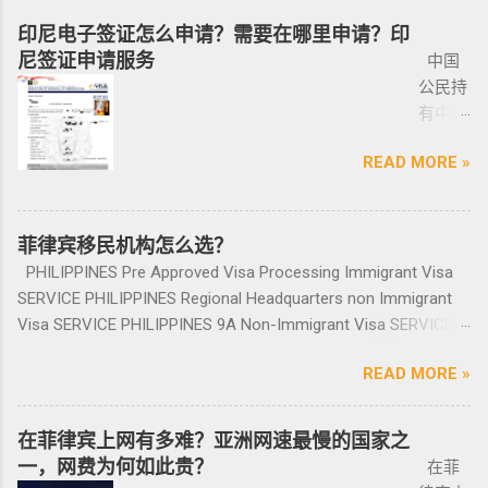
式只有遣返。 上了菲律宾黑名单以后怎么再入
1-10个
张纸贴上去的，如果是，一定让车主把贴牌给
通过获得携带许可证（PTC），在公众场合携带
十年的年均 7,900 套。 ●菲律宾998不动产机构
分为两种：现金存款类和房产投资类。 现金
境 如果您已经被遣返回去了，并且还想再来菲
印尼电子签证怎么申请？需要在哪里申请？印
工作日
你取回来再交易，因为现在两年以上的车牌基
手枪。 目前共有五种持有枪支的许可证： 类别
998 Real Estate 专注于为华人在菲律宾马尼拉
存款类： （1）申请人的年龄需在50岁以上：
律宾的话，那么您可以联系我们帮您洗黑直接
尼签证申请服务
中国
就能做
本都下来了，如果你不知道去哪里换贴牌也是
1 －最多拥有2支枪 类别 2 -最多拥有5支枪 类别
地区提供一站式的期房投资、炒楼花、现房买
一家三口存款2万美元，多一个人需另存款1.5万
清底，整个周期15个工作日，洗好了以后再入
公民持
完报
比较麻烦的，何况大部分人英语都不太好，贴
3 -最多拥有10支枪 类别 4 -最多拥有15支枪 类
卖、房屋租赁、越来越多的华人对菲律宾旅游
美元/人； （2）存款冻结在银行，不能用于
境不会有任何被拦，包入境的。 如果您需要了
有中国
道。做
牌的车牌号和临时车牌的车牌号不是同一个号
别 5 －拥有15支...
投资,菲律宾移民感兴趣,居外网菲律宾房地产网,
投资； （3）申请若是想放弃该身份，可随时
就联系我们在线客服即可。 还有更多的遣返问
护照想
完常年
码，对号码有要求的也要注意识别是不是你忌
为您精彩呈现菲律宾房子,来居外投资菲律宾房
赎回存款。 房产投资类： （1）存款可全
题也可以询问。 遣返回国的流程是什么？ 1. 先
READ MORE »
要菲律
报道后
讳的号码； 5、车钥匙一般是2-三把，2把自动1
地产资源,您还可了解菲律宾房价, 在售楼盘介绍
部用于投资，投资项目需大于5万美元；
申请NBI，公司有专人带领协助。 2. 准备好材料
宾入境
给送回
把备用的，不同车型不一样，所以要合适清
等业务. 专注于菲律宾不动产市场，是菲律宾最
（2）房产不能出售，但可用于出租； （3）
提交到移民局，等待a...
前往印
发票到
楚；随车手册 保修单等 此时你手里应该有两份
大的外国人不动产服务机构之一，主要服务在
申请人需要拿到菲律宾的房产证，才能在PRA申
尼需要
菲律宾移民机构怎么选？
您手
合同、一份保险、 一份OR/CR文件，这些一定
菲外国人以及在菲工作生活的业主和租客，提
请置换之前办理SRRV身份时存入的存款。 申
印尼签
上。
PHILIPPINES Pre Approved Visa Processing Immigrant Visa
要放在家里保存好，OR/CR可以复印两张放到车
供一站式中文/英文资讯服务。供菲律宾的新
请流程： 1、申请人提供基础的申请材料做初
证？
咨询微
SERVICE PHILIPPINES Regional Headquarters non Immigrant
里备用 ； 想了解更多最新信息欢迎联系和咨询
房、二手房、特价房、二手楼花、开发商、投
审，后转款两万美金到相关部门； 2、审核该
泰国出
信
Visa SERVICE PHILIPPINES 9A Non-Immigrant Visa SERVICE
我们，微信：BGC998 电报@BGC998 Whats
资指南等房产信息,为房产投资者菲律宾买房提
存款的安全性，申请人需要入境菲律宾完成后
发前往
BGC99
PHILIPPINES 9D Treaty Trader Visa SERVICE PHILIPPINES 9G
app：+63 912-0912-222 电话：0912-0912-222
供帮助. 我们的运营团队拥有数十年在菲律宾生
续流程工作； ...
READ MORE »
印尼办
8 小
Pre-Arranged Employment Visa SERVICE PHILIPPINES Special
优先使用TG免验证，咨询请主动告知咨询项
活工作以及移民 、税务 、不动产等业务相关经
理印尼
飞机
Investor’s Resident Visa SERVICE PHILIPPINES Special
目，菲律宾MAKATI 实体公司，客户 隐私保护
验 、源于本土，我们更了解菲律宾的市场动
签证？
@BGC
Resident Retiree’s Visa SERVICE It’s Business Permit Renewal
安全 可靠，可以安排工作人员上门取...
在菲律宾上网有多难？亚洲网速最慢的国家之
态。 ●菲律宾998不动产机构 998 Real Estate
马来西
998 菲
Time for 2022 PHILIPPINES PHILIPPINES Business Structures
一，网费为何如此贵？
长期紧密协作知名的菲律宾各大地产开发商以
在菲
亚出发
律宾马
and Entities SERVICE PHILIPPINES Office Setup Services