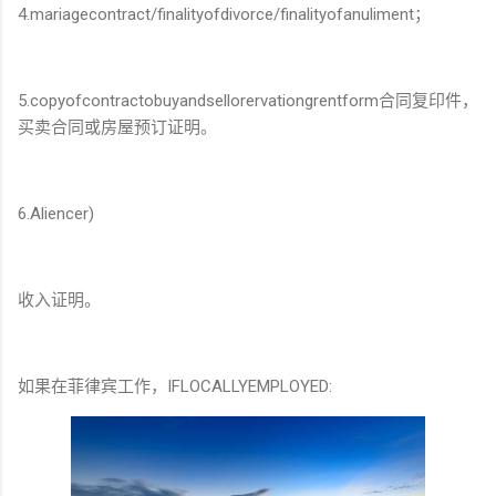
4.mariagecontract/finalityofdivorce/finalityofanuliment；
5.copyofcontractobuyandsellorervationgrentform合同复印件，
买卖合同或房屋预订证明。
6.Aliencer)
收入证明。
如果在菲律宾工作，IFLOCALLYEMPLOYED: