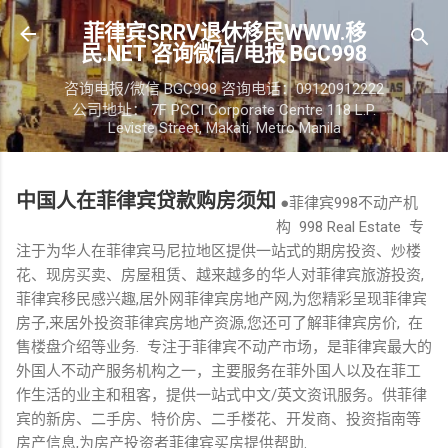
跳至主要内容
菲律宾SRRV退休移民WWW.移
民.NET 咨询微信/电报 BGC998
咨询电报/微信 BGC998 咨询电话：09120912222
公司地址： 7F PCCI Corporate Centre 118 L.P.
Leviste Street, Makati, Metro Manila
中国人在菲律宾贷款购房须知
●菲律宾998不动产机
构 998 Real Estate 专
注于为华人在菲律宾马尼拉地区提供一站式的期房投资、炒楼
花、现房买卖、房屋租赁、越来越多的华人对菲律宾旅游投资,
菲律宾移民感兴趣,居外网菲律宾房地产网,为您精彩呈现菲律宾
房子,来居外投资菲律宾房地产资源,您还可了解菲律宾房价, 在
售楼盘介绍等业务. 专注于菲律宾不动产市场，是菲律宾最大的
外国人不动产服务机构之一，主要服务在菲外国人以及在菲工
作生活的业主和租客，提供一站式中文/英文资讯服务。供菲律
宾的新房、二手房、特价房、二手楼花、开发商、投资指南等
房产信息,为房产投资者菲律宾买房提供帮助.