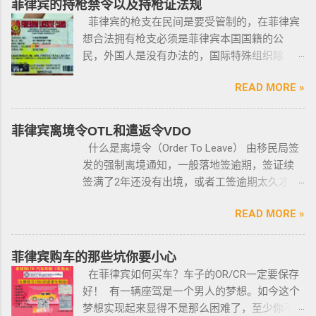
菲律宾的持枪禁令以及持枪证法规
菲律宾的枪支在民间是要受管制的，在菲律宾
想合法拥有枪支必须是菲律宾本国国籍的公
民，外国人是没有办法的，国际特殊组织除
外。 近年来，在菲律宾持枪的政策变得更加严
READ MORE »
格，例如，枪支的所有权，由菲律宾国家警察
局的枪支和爆炸物部门监管，该部门先进行背
景调查，再向申请人发放枪支许可证，如果想
菲律宾离境令OTL和遣返令VDO
获得枪支，这个审核的过程是必不可少的。 在
什么是离境令（Order To Leave） 由移民局签
菲律宾申请合法持有枪支，申请人必须年满21
发的强制离境通知，一般落地签逾期，签证续
岁，并且通过背景调查，才能获得持有执照。
签满了2年还没有出境，或者工签逾期太久才降
申请过程还包括通过药物测试丶获得法庭许可
签； 另外以下几种签证：学签，苏比克克拉卡
丶精神病学检查丶国家警察许可丶参加菲律宾
READ MORE »
工签，47a(2)签证，降签之后，也是带离境令
国家警察（PNP）或认可的枪支俱乐部的枪支安
的，移民局要求必须离境。 多数情况下，被发
全研讨会等。 菲律宾枪支受政府管理 根据菲律
离境令，只要在规定时间内离开菲律宾，是不
菲律宾购车的那些坑你要小心
宾的相关法律，一些行业的从业人员如律师丶
会上移民局黑名单的。想了解更多最新信息欢
在菲律宾如何买车？车子的OR/CR一定要保存
菲律宾律师协会的成员丶注册会计师丶有资质
迎联系和咨询我们，微信：BGC998 电报
好！ 有一辆座驾是一个男人的梦想。如今这个
的媒体从业人员丶出纳丶银行柜员丶天主教神
@BGC998 Whats app：+63 912-0912-222 电
梦想实现起来显得不是那么困难了，至少你不
父丶基督教牧师丶犹太教拉比丶伊斯兰教阿訇