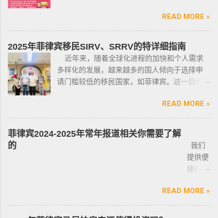
话：0912-0912-222 优先使用TG免验证，咨询
需要“摇号”，对车的要求不高三五万人民币在菲
丶医生丶护士丶工程师等，可以在自家外持有
请主动告知咨询项目，菲律宾MAKATI 实体公
READ MORE »
律宾就可以买一辆代步车，所以此贴仅供预算
小型枪械，原因是他们的职业“岌岌可危”。 只有
司，客户 隐私保护 安全 可靠，可以安排工作人
有限的新人提供参考，大神勿喷。 废话不多
处于实际的威胁之下，或者由于职业丶专业或
员上门取件或前往我们办公室提交办理业务。
说，菲律宾买车的时候最好选择本地人开的车
商业性质而处于危险之中的人，才会被认定为
2025年菲律宾移民SIRV、SRRV的特详细指南
什么是遣返令VDO（Voluntary Deportation
行，年限4年内的最好，一般没啥通病，最好自
有资格申请。 由于经商需要，存在较高风险成
近年来，随着全球化进程的加快和个人需求
Order） 一般都是非法行为导致被遣返，情节比
己去网上搜索，二手车网站也可以，原因我就
为犯罪分子目标的商人，也可以申请携带许可
多样化的发展，越来越多的国人倾向于选择申
较严重。例如19-20年，很多客户是非法用落地
不详细说明了，中国人卖的车很多调表 很多有
证。 据悉，这些行业的人们必须通过药物和心
请门槛较低的移民国家，如菲律宾。这一趋势
签转旅游签。 一般遣返客户都会成为“菲律宾不
暗伤才卖； 找到你心爱的车的时候千万不要着
理测试，还须没有任何犯罪记录或任何未审判
在近年来尤为明显。那么为什么这么多人选择
受欢迎的人”做完遣返以后会直接进黑名单，下
急下单，一定要多渠道比价，多维度评估，最
的两年以上徒刑的案子，才可以获得特殊枪支
READ MORE »
申请菲律宾的移民签证呢？ 接下来，我们将
次再来需要洗黑。 哪些情况会被遣返？ 1. 落地
后找出性价比最高的那一款， 同时看好的车一
许可证。 这项法律放宽了菲律宾以前的枪支法
分析菲律宾移民签证之所以 备受欢迎的几大原
签转旅游签的旅客，如果没有提前在移民局处
定要试驾，一定要试驾，一定要试驾，检查卖
律。以前人们必须证明是在“实际威胁”的情况
因，并简要概述其申请条件与流程。菲律宾移
理，出境在机场就被扣护照。 2. 2016年克拉克
菲律宾2024-2025年常年报道相关你需要了解
车人和 和你交易的是不是同一个人 ； 在菲买二
下，才可以携带枪支。 菲律宾当局表示，新法
民签证和其他国家相比有很多独特的优势：其
事件被抓的，又保关入境的客户必须要做遣返
的
我们
手车一般都是车主将车卖给车行，车行再把车
律将帮助他们更好地规范使用枪械，遏制涉枪
申请成本相对较低，地理位置与中国相近，没
才能出境。 3. 在菲律宾工作无牌照被本地警察
提供便
卖给你，所以有几个细节你要注意了： 1、你会
犯罪。 该法律更严厉规定，个人如果非法持有
有繁琐的移民监限制，为申请者提供了极大的
抓，在拘留所等待遣返或保出来做遣返。 4. 在
捷的菲
拿到两份合同，第一份是车主卖给车行的，这
无牌枪支且被定罪的话，将面临至少入狱30
便利与自由。 在菲律宾，主要有两种移民
海关出境被扣了护照的，大部分都要做遣返。
律宾外
里主要核查合同上的CR/OR 车架号、发动机号
年。 公民被禁止在其住所以外的区域携带枪支
签证：SRRV（退休移民签证）和SIRV（投资移
5. 在机场海关是黑名单保关入境的，回国要做
READ MORE »
侨常年
是否一致，车主ID和车行老板ID复印件作为合同
禁止公民携带枪支进入公共场合的禁令，即使
民签证）。需要特别注意的是，获得移民签证
遣返。 菲律宾遣返有效期是多久？ 遣返有效期
报道服
附件一同给你，每一个ID旁边都要有车主的签
是未当班的警察，在公共场合携带配枪，也会
并不意味着放弃中国国籍，它只是为申请者提
是半年时间，但前提是要先申请驱逐令以及做
务，只
名； 2、第二份合同一般都是一张空白的合同，
因此而被逮捕。 要求枪支持有者，每两年更新