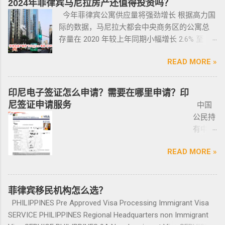
2024年菲律宾马尼拉房产还值得投资吗？
供了一个额外的永居身份，成功获得这些签证
了NBI，这2步做好了以后如果不着急走，最长
需要提
只有车行的签字，所以你要核对签字是否一
一次执照，并每四年登记一次枪支。 如果不遵
今年菲律宾公寓供应量将强劲增长 根据高力国
后，不仅能在菲律宾享受更多福利与权益，而
等待时间是半年。半年内都可以随时走。 菲律
供
致，如果可以尽量多要一些签过字的合同，后
守，将导致撤销和没收枪支。 续期申请，需要
际的数据，马尼拉大都会中央商务区的公寓总
且申请者的原有国籍与原有权益不会受到影
宾做了遣返会是黑名单吗？ 但凡做了遣返都是
ICARD
面会说为什么； 3、检查CR/OR原件，原件，原
在该许可证期满之日前六个月内，向菲律宾国
存量在 2020 年较上年同期小幅增长 2.6% 至
响。 退休移民签证——SRRV
黑名单。遣返的流程第一步就是申请驱逐令。
照片
件一定是原件拿到手里，保险单也要问清楚在
家警察局枪支和爆炸物办公室（FEO）提交。
133,460 套——较 2019 年的 9.4% 和 2018 年的
SRRV（SpecialResidentRetiree'sVisa）是菲律
成为菲律宾不受欢迎的人。从去年开始大量的
人无须
哪里交保险，保险品类； 4、车牌要注意是不是
此外还要求，要携带枪支外出的人，必须以合
READ MORE »
同比增长放缓。由于新冠疫情，2020 年仅交付
宾退休署(PRA)颁发的移民绿卡，持有者可以自
中国人出境被扣护照，被扣护照后面的处理方
出席，
临时车牌，临时车牌就是我们常见很随意的一
理的理由申请携带枪支许可证。 菲律宾人可以
了约 3,370 套，低于 2019 年的 11,200套和过去
由出入境，并在菲律宾永居。 申请条件一般
式只有遣返。 上了菲律宾黑名单以后怎么再入
1-10个
张纸贴上去的，如果是，一定让车主把贴牌给
通过获得携带许可证（PTC），在公众场合携带
十年的年均 7,900 套。 ●菲律宾998不动产机构
分为两种：现金存款类和房产投资类。 现金
境 如果您已经被遣返回去了，并且还想再来菲
印尼电子签证怎么申请？需要在哪里申请？印
工作日
你取回来再交易，因为现在两年以上的车牌基
手枪。 目前共有五种持有枪支的许可证： 类别
998 Real Estate 专注于为华人在菲律宾马尼拉
存款类： （1）申请人的年龄需在50岁以上：
律宾的话，那么您可以联系我们帮您洗黑直接
尼签证申请服务
中国
就能做
本都下来了，如果你不知道去哪里换贴牌也是
1 －最多拥有2支枪 类别 2 -最多拥有5支枪 类别
地区提供一站式的期房投资、炒楼花、现房买
一家三口存款2万美元，多一个人需另存款1.5万
清底，整个周期15个工作日，洗好了以后再入
公民持
完报
比较麻烦的，何况大部分人英语都不太好，贴
3 -最多拥有10支枪 类别 4 -最多拥有15支枪 类
卖、房屋租赁、越来越多的华人对菲律宾旅游
美元/人； （2）存款冻结在银行，不能用于
境不会有任何被拦，包入境的。 如果您需要了
有中国
道。做
牌的车牌号和临时车牌的车牌号不是同一个号
别 5 －拥有15支...
投资,菲律宾移民感兴趣,居外网菲律宾房地产网,
投资； （3）申请若是想放弃该身份，可随时
就联系我们在线客服即可。 还有更多的遣返问
护照想
完常年
码，对号码有要求的也要注意识别是不是你忌
为您精彩呈现菲律宾房子,来居外投资菲律宾房
赎回存款。 房产投资类： （1）存款可全
题也可以询问。 遣返回国的流程是什么？ 1. 先
READ MORE »
要菲律
报道后
讳的号码； 5、车钥匙一般是2-三把，2把自动1
地产资源,您还可了解菲律宾房价, 在售楼盘介绍
部用于投资，投资项目需大于5万美元；
申请NBI，公司有专人带领协助。 2. 准备好材料
宾入境
给送回
把备用的，不同车型不一样，所以要合适清
等业务. 专注于菲律宾不动产市场，是菲律宾最
（2）房产不能出售，但可用于出租； （3）
提交到移民局，等待a...
前往印
发票到
楚；随车手册 保修单等 此时你手里应该有两份
大的外国人不动产服务机构之一，主要服务在
申请人需要拿到菲律宾的房产证，才能在PRA申
尼需要
菲律宾移民机构怎么选？
您手
合同、一份保险、 一份OR/CR文件，这些一定
菲外国人以及在菲工作生活的业主和租客，提
请置换之前办理SRRV身份时存入的存款。 申
印尼签
上。
PHILIPPINES Pre Approved Visa Processing Immigrant Visa
要放在家里保存好，OR/CR可以复印两张放到车
供一站式中文/英文资讯服务。供菲律宾的新
请流程： 1、申请人提供基础的申请材料做初
证？
咨询微
SERVICE PHILIPPINES Regional Headquarters non Immigrant
里备用 ； 想了解更多最新信息欢迎联系和咨询
房、二手房、特价房、二手楼花、开发商、投
审，后转款两万美金到相关部门； 2、审核该