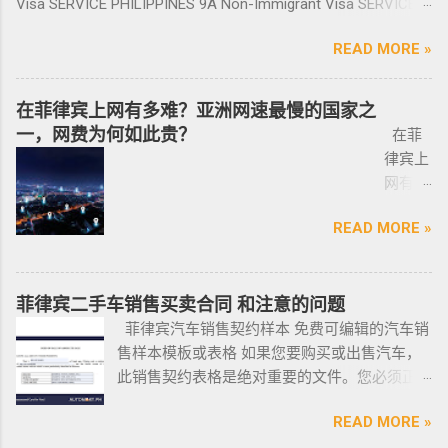
泰国出
信
Visa SERVICE PHILIPPINES 9A Non-Immigrant Visa SERVICE
我们，微信：BGC998 电报@BGC998 Whats
资指南等房产信息,为房产投资者菲律宾买房提
存款的安全性，申请人需要入境菲律宾完成后
发前往
BGC99
PHILIPPINES 9D Treaty Trader Visa SERVICE PHILIPPINES 9G
app：+63 912-0912-222 电话：0912-0912-222
供帮助. 我们的运营团队拥有数十年在菲律宾生
续流程工作； ...
READ MORE »
印尼办
8 小
Pre-Arranged Employment Visa SERVICE PHILIPPINES Special
优先使用TG免验证，咨询请主动告知咨询项
活工作以及移民 、税务 、不动产等业务相关经
理印尼
飞机
Investor’s Resident Visa SERVICE PHILIPPINES Special
目，菲律宾MAKATI 实体公司，客户 隐私保护
验 、源于本土，我们更了解菲律宾的市场动
签证？
@BGC
Resident Retiree’s Visa SERVICE It’s Business Permit Renewal
安全 可靠，可以安排工作人员上门取...
在菲律宾上网有多难？亚洲网速最慢的国家之
态。 ●菲律宾998不动产机构 998 Real Estate
马来西
998 菲
Time for 2022 PHILIPPINES PHILIPPINES Business Structures
一，网费为何如此贵？
长期紧密协作知名的菲律宾各大地产开发商以
在菲
亚出发
律宾马
and Entities SERVICE PHILIPPINES Office Setup Services
及合规中介资源公司为主要合作伙伴，集合更
律宾上
前往印
尼拉
PHILIPPINES Human Resources Consulting SERVICE
多资源，能针对外国投资者提供从不动产精
网有多
尼办理
——移
PHILIPPINES Call Center and BPO Setup SERVICE PHILIPPINES
选、不动产购买/出售/租凭/ 不动产交付、不动
难？作
印尼签
民局
Recruitment & Executive Search Services PHILIPPINES Tax
READ MORE »
产养护 等全方位管理服务； 菲律宾998不动产
为一名
证？
(BI) 提
Incentive Programs SERVICE PHILIPPINES Corporate
机构 998 Real Estate ，凭借着专业与执着，不
曾在菲
柬埔
醒该国
Compliance SERVICE PHILIPPINES Permits and Licenses
断提升客户体验，推动菲律宾行业的进步，让
律宾有
寨亚出
所有外
SERVICE PHILIPPINES Labor Consulting SERVICE PHILIPPINES
房产交易变得更加轻松和愉悦！ ●我们珍惜每一
着多年
菲律宾二手车销售买卖合同 和注意的问题
发前往
国公
Setting-Up a Representative Office SERVICE PHILIPPINES
位客户的托付，客户的信赖是我们最大的动
游学经
菲律宾汽车销售契约样本 免费可编辑的汽车销
印尼办
民，他
Forming a Corporation service PHILIPPINES Visa and
力。 任何关于菲律宾房产买卖 交易 相关的问题
验的小
售样本模板或表格 如果您要购买或出售汽车，
理印尼
们只能
Immigration Service PHILIPPINES Sole Proprietorship Busin...
欢迎咨询 我们 Telegram 电报 @VBW777 但随
编，我
此销售契约表格是绝对重要的文件。您必须正
签证？
在 3 月
着限制放宽，此前暂停的公寓项目建设已恢
对于这
确、完整地填写此模板，并进行公证。这样做
日本
1 日之
READ MORE »
复，预计今年供应将再次强劲增长。事实上，
方面还
可以为您将来节省大量工作和头痛。这是一个
出发前
前亲自
在 2021 年第一季度，竣工量几乎翻了两番，从
是很有