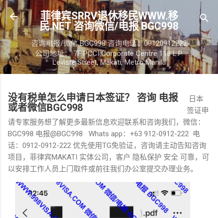
跳至主要内容
菲律宾SRRV退休移民WWW.移
民.NET 咨询微信/电报 BGC998
咨询电报/微信 BGC998 咨询电话：09120912222
公司地址： 7F PCCI Corporate Centre 118 L.P.
Leviste Street, Makati, Metro Manila
没有税单怎么申请日本签证？ 咨询 电报
日本
或者微信BGC998
签证申
请专家服务想了解更多最新信息欢迎联系和咨询我们，微信：
BGC998 电报@BGC998 Whats app：+63 912-0912-222 电
话：0912-0912-222 优先使用TG免验证，咨询请主动告知咨询
项目，菲律宾MAKATI 实体公司，客户 隐私保护 安全 可靠，可
以安排工作人员上门取件或前往我们办公室提交办理业务。