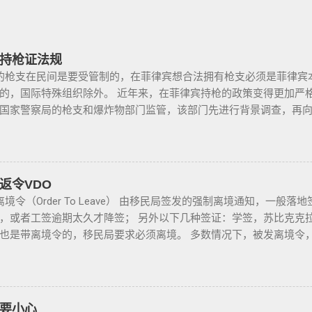
持枪证法规
枪支在民间是要受管制的，在菲律宾想合法拥有枪支必须是菲律宾
的，国际特殊组织除外。 近年来，在菲律宾持枪的政策变得更加严
国家警察局的枪支和爆炸物部门监管，该部门先进行背景调查，再
枪支，这个审核的过程是必不可少的。 在菲律宾申请合法持有枪支，
景调查，才能获得持有执照。 申请过程还包括通过药物测试丶获得
许可丶参加菲律宾国家警察（PNP）或认可的枪支俱乐部的枪支安全
 根据菲律宾的相关法律，一些行业的从业人员如律师丶菲律宾律师
返令VDO
媒体从业人员丶出纳丶银行柜员丶天主教神父丶基督教牧师丶犹太
境令（Order To Leave） 由移民局签发的强制离境通知，一般
工程师等，可以在自家外持有小型枪械，原因是他们的职业“岌岌可危
，或者工签逾期太久才降签； 另外以下几种签证：学签，苏比克克拉卡
由于职业丶专业或商业性质而处于危险之中的人，才会被认定为有资
也是带离境令的，移民局要求必须离境。 多数情况下，被发离境令
风险成为犯罪分子目标的商人，也可以申请携带许可证。 据悉，这
不会上移民局黑名单的。想了解更多最新信息欢迎联系和咨询我们，微信
试，还须没有任何犯罪记录或任何未审判的两年以上徒刑的案子，
8 Whats app：+63 912-0912-222 电话：0912-0912-222
放宽了菲律宾以前的枪支法律。以前人们必须证明是在“实际威胁”
，菲律宾MAKATI 实体公司，客户 隐私保护 安全 可靠，可以安
局表示，新法律将帮助他们更好地规范使用枪械，遏制涉枪犯罪。 
办理业务。 什么是遣返令VDO（Voluntary Deportation Orde
要小心
有无牌枪支且被定罪的话，将面临至少入狱30年。 公民被禁止在其