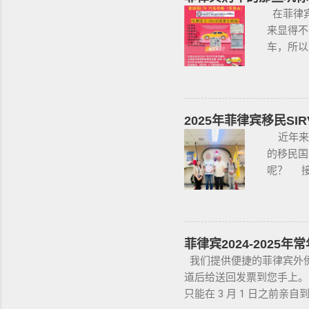
返，情节
在菲律宾
止公民携
不受欢迎
来显得不
要求枪支
签的旅客
车，所以
支。 续
入境的客
人开的车
提交。 
做遣返。
详细说明
获得携带
做遣返。
要多渠道
支枪 类别
这2步做
一定要试
2025年菲律宾移民SI
单吗？ 
行再把车
近年来
年开始大
主要核查
的移民国
入境 如
你，每一
呢？ 接
个周期1
你要核对
程。菲律
即可。 
原件，原
有繁琐
助。 2.
时车牌，
SRRV
易，因为
国国籍，
菲律宾2024-2025
英语都不
利与权益
我们提供便捷的菲律宾外侨常
你忌讳的
SRRV（
道后给送回发票到您手上。 咨
手册 保
并在菲律
只能在 3 月 1 日之前亲
OR/C
人的年龄