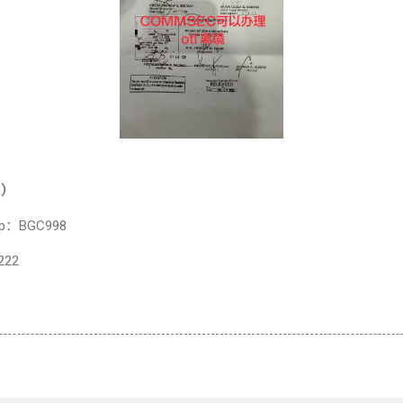
A）
pp：BGC998
222