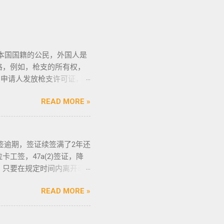
本国国籍的公民，外国人是
格，例如，枪支的所有权，
向申请人发放枪支许可证，如
申请人必须年满21岁，并
READ MORE »
法庭许可丶精神病学检查丶
研讨会等。 菲律宾枪支受
协会的成员丶注册会计师丶
教拉比丶伊斯兰教阿訇丶医生
落地签逾期，签证续签满了2年还
”。 只有处于实际的威胁之
工签，47a(2)签证，降
格申请。 由于经商需要，
，只要在规定时间内离开菲
些行业的人们必须通过药物
：BGC998 电报
才可以获得特殊枪支许可证。
READ MORE »
 优先使用TG免验证，咨询请主动告知
的情况下，才可以携带枪支。
排工作人员上门取件或前往我们
该法律更严厉规定，个人如
r） 一般都是非法行为导致被遣
住所以外的区域携带枪支 禁