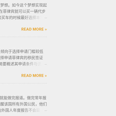
般遣返客户都会成为“菲律宾
的梦想。如今这个梦想实现起
带配枪，也会因此而被逮捕。
被遣返？ 1. 落地签转旅游
币在菲律宾就可以买一辆代步
守，将导致撤销和没收枪
年克拉克事件被抓的，又保关
宾买车的时候最好选择本地
支和爆炸物办公室（FEO）
，在拘留所等待遣返或保出来
车网站也可以，原因我就不
可证。 菲律宾人可以通过
是黑名单保关入境的，回国要
READ MORE »
候千万不要着急下单，一定
证： 类别 1 －最多拥有2
请驱逐令以及做了NBI，
一定要试驾，一定要试驾，
别 5 －拥有15支...
。 菲律宾做了遣返会是黑名
般都是车主将车卖给车行，车
菲律宾不受欢迎的人。从去
一份是车主卖给车行的，这里
倾向于选择申请门槛较低
了菲律宾黑名单以后怎么再
D复印件作为合同附件一同给
选择申请菲律宾的移民签证
我们帮您洗黑直接清底，整
合同，只有车行的签字，所以
简要概述其申请条件与流
需要了就联系我们在线客服
 3、检查CR/OR原件，
低，地理位置与中国相近，没
NBI，公司有专人带领协
； 4、车牌要注意是不是临
READ MORE »
主要有两种移民签证：
车主把贴牌给你取回来再交
得移民签证并不意味着放弃中
是比较麻烦的，何况大部分人
，不仅能在菲律宾享受更多福
有要求的也要注意识别是不是
证——SRRV
作日就能做完报道。做完常年报
一样，所以要合适清楚；随车
的移民绿卡，持有者可以自由出入境，
) 提醒该国所有外国公民，他们
这些一定要放在家里保存好，
现金存款类： （1）申请
今年的外国人年度报告不会延
微信：BGC998 电报
元/人； （2）存款冻结在