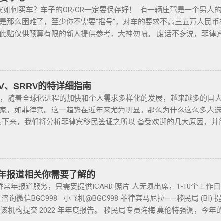
比较严重。例如19-20年，很多客户是非法用落地签转旅游签。 一
如何买车？车子的OR/CR一定要保存好！ 有一辆座驾是一个男人
带枪支进入公共场合的禁令，即使是未当班的警察，在公共场合携
的人”做完遣返以后会直接进黑名单，下次再来需要洗黑。 哪些情况会
是那么困难了，至少你不需要“摇号”，对车的要求不高三五万人民
持有者，每两年更新一次执照，并每四年登记一次枪支。 如果不遵
，如果没有提前在移民局处理，出境在机场就被扣护照。 2. 2016
此贴仅供预算有限的新人提供参考，大神勿喷。 废话不多说，菲律
期申请，需要在该许可证期满之日前六个月内，向菲律宾国家警察局枪
户必须要做遣返才能出境。 3. 在菲律宾工作无牌照被本地警察抓
行，年限4年内的最好，一般没啥通病，最好自己去网上搜索，二手
此外还要求，要携带枪支外出的人，必须以合理的理由申请携带枪支许
 4. 在海关出境被扣了护照的，大部分都要做遣返。 5. 在机场海关
了，中国人卖的车很多调表 很多有暗伤才卖； 找到你心爱的车的时
许可证（PTC），在公众场合携带手枪。 目前共有五种持有枪支的许可
 菲律宾遣返有效期是多久？ 遣返有效期是半年时间，但前提是要先申
比价，多维度评估，最后找出性价比最高的那一款， 同时看好的车
 2 -最多拥有5支枪 类别 3 -最多拥有10支枪 类别 4 -最多拥有15支枪 类
好了以后如果不着急走，最长等待时间是半年。半年内都可以随时走
驾，检查卖车人和 和你交易的是不是同一个人 ； 在菲买二手车一
RV、SRRV的特详细指南
但凡做了遣返都是黑名单。遣返的流程第一步就是申请驱逐令。成为
卖给你，所以有几个细节你要注意了： 1、你会拿到两份合同，第
，随着全球化进程的加快和个人需求多样化的发展，越来越多的国人
量的中国人出境被扣护照，被扣护照后面的处理方式只有遣返。 上
合同上的CR/OR 车架号、发动机号是否一致，车主ID和车行老板I
家，如菲律宾。这一趋势在近年来尤为明显。那么为什么这么多人
果您已经被遣返回去了，并且还想再来菲律宾的话，那么您可以联系
个ID旁边都要有车主的签名； 2、第二份合同一般都是一张空白的
下来，我们将分析菲律宾移民签证之所以 备受欢迎的几大原因，并
5个工作日，洗好了以后再入境不会有任何被拦，包入境的。 如果您
签字是否一致，如果可以尽量多要一些签过字的合同，后面会说为什么；
宾移民签证和其他国家相比有很多独特的优势：其申请成本相对较
还有更多的遣返问题也可以询问。 遣返回国的流程是什么？ 1. 先申请
件一定是原件拿到手里，保险单也要问清楚在哪里交保险，保险品类
的移民监限制，为申请者提供了极大的便利与自由。 在菲律宾，
 准备好材料提交到移民局，等待a...
临时车牌就是我们常见很随意的一张纸贴上去的，如果是，一定让
（退休移民签证）和SIRV（投资移民签证）。需要特别注意的是，获
现在两年以上的车牌基本都下来了，如果你不知道去哪里换贴牌也
它只是为申请者提供了一个额外的永居身份，成功获得这些签证后
年常年报道相关你需要了解的
太好，贴牌的车牌号和临时车牌的车牌号不是同一个号码，对号码
，而且申请者的原有国籍与原有权益不会受到影响。 退休移民签
年报道服务，只需要提供ICARD 照片 人无须出席，1-10个工
号码； 5、车钥匙一般是2-三把，2把自动1把备用的，不同车型不
SpecialResidentRetiree'sVisa）是菲律宾退休署(PRA)颁发
询微信BGC998 小飞机@BGC998 菲律宾马尼拉——移民局 (BI
修单等 此时你手里应该有两份合同、一份保险、 一份OR/CR文件，
宾永居。 申请条件一般分为两种：现金存款类和房产投资类。 
自到该机构提交 2022 年年度报告。 移民局专员海梅·莫伦特强调，
R可以复印两张放到车里备用 ； 想了解更多最新信息欢迎联系和咨询我们，
需在50岁以上：一家三口存款2万美元，多一个人需另存款1.5万美