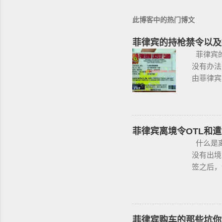
此博客中的热门博文
菲律宾的持枪禁令以及
菲律宾的
没有办法
由菲律宾
果想获得
且通过背
国家警察
政府管理
菲律宾离境令OTL和遣
有资质的
什么是离
丶护士丶
没有出境
下，或者
签之后，
存在较高
律宾，是
和心理测
@BGC99
这项法律
咨询项目
菲律宾当
办公室提交
菲律宾购车的那些坑你
果非法持