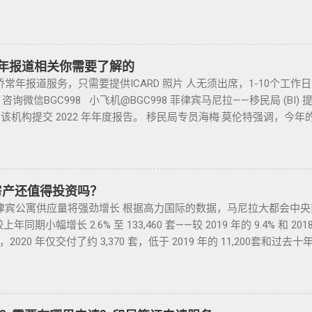
签字是否一致，如果可以尽量多要一些签过字的合同，后面会说为什么；
宾移民签证和其他国家相比有很多独特的优势：其申请成本相对较
还有更多的遣返问题也可以询问。 遣返回国的流程是什么？ 1. 先申请
件一定是原件拿到手里，保险单也要问清楚在哪里交保险，保险品类
的移民监限制，为申请者提供了极大的便利与自由。 在菲律宾，
 准备好材料提交到移民局，等待a...
临时车牌就是我们常见很随意的一张纸贴上去的，如果是，一定让
（退休移民签证）和SIRV（投资移民签证）。需要特别注意的是，获
现在两年以上的车牌基本都下来了，如果你不知道去哪里换贴牌也
它只是为申请者提供了一个额外的永居身份，成功获得这些签证后
年常年报道相关你需要了解的
太好，贴牌的车牌号和临时车牌的车牌号不是同一个号码，对号码
，而且申请者的原有国籍与原有权益不会受到影响。 退休移民签
年报道服务，只需要提供ICARD 照片 人无须出席，1-10个工
号码； 5、车钥匙一般是2-三把，2把自动1把备用的，不同车型不
SpecialResidentRetiree'sVisa）是菲律宾退休署(PRA)颁发
询微信BGC998 小飞机@BGC998 菲律宾马尼拉——移民局 (BI
修单等 此时你手里应该有两份合同、一份保险、 一份OR/CR文件，
宾永居。 申请条件一般分为两种：现金存款类和房产投资类。 
自到该机构提交 2022 年年度报告。 移民局专员海梅·莫伦特强调，
R可以复印两张放到车里备用 ； 想了解更多最新信息欢迎联系和咨询我们，
需在50岁以上：一家三口存款2万美元，多一个人需另存款1.5万美
外国人登记法，所有持有移民和非移民签证的外国人都必须在每个日历年的
8 Whats app：+63 912-0912-222 电话：0912-0912-222
能用于投资； （3）申请若是想放弃该身份，可随时赎回存款。
不遵守报告的行为都可能导致罚款、取消签证、驱逐出境或监禁。” 
，菲律宾MAKATI 实体公司，客户 隐私保护 安全 可靠，可以安排工作
用于投资，投资项目需大于5万美元； （2）房产不能出售，但可
 http://e-services.immigration.gov.ph 上注册以获得
菲律宾的房产证，才能在PRA申请置换之前办理SRRV身份时存入
则保留给经认可的实体，并为大量申请人保留远程报告。 与此同时，移
房产还值得投资吗？
供基础的申请材料做初审，后转款两万美金到相关部门； 2、审核
ose Carlitos Licas）提醒，在 60 天期限内出境的外国人仍可在
宾公寓供应量将强劲增长 根据高力国际的数据，马尼拉大都会中央
律宾完成后续流程工作； ...
有效。 除了位于马尼拉 Intramuros 的 BI 总部外，外国人还可
较上年同期小幅增长 2.6% 至 133,460 套——较 2019 年的 9.4% 和
年报到须知 受新冠疫情影响，所有外国人必须 先在常年报到网站进行预约
2020 年仅交付了约 3,370 套，低于 2019 年的 11,200套和过去十年
3月1日 ，仅限于 周一至周五 。 每天 限额800人 ，常年报到费用为 
产机构 998 Real Estate 专注于为华人在菲律宾马尼拉地区提
境菲律宾的 30天内 办理常年报到即可。 除了移民局位于王城（Intr
房屋租赁、越来越多的华人对菲律宾旅游投资,菲律宾移民感兴趣,居
理哦 ！ 预约制的流程如下： 菲律宾annual report 菲律宾移民
律宾房子,来居外投资菲律宾房地产资源,您还可了解菲律宾房价, 在
://e-services.immigration.gov.ph ）点击文末阅读原文
产市场，是菲律宾最大的外国人不动产服务机构之一，主要服务在