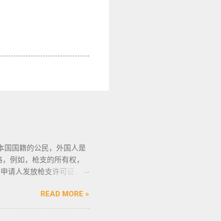
本国国籍的公民，外国人是
格，例如，枪支的所有权，
向申请人发放枪支许可证，如
申请人必须年满21岁，并
READ MORE »
法庭许可丶精神病学检查丶
研讨会等。 菲律宾枪支受
协会的成员丶注册会计师丶