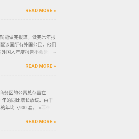
 3、检查CR/OR原件，
低，地理位置与中国相近，没
NBI，公司有专人带领协
； 4、车牌要注意是不是临
READ MORE »
主要有两种移民签证：
车主把贴牌给你取回来再交
得移民签证并不意味着放弃中
是比较麻烦的，何况大部分人
，不仅能在菲律宾享受更多福
有要求的也要注意识别是不是
证——SRRV
作日就能做完报道。做完常年报
一样，所以要合适清楚；随车
的移民绿卡，持有者可以自由出入境，
) 提醒该国所有外国公民，他们
这些一定要放在家里保存好，
现金存款类： （1）申请
今年的外国人年度报告不会延
微信：BGC998 电报
元/人； （2）存款冻结在
前 60 天内亲自向移民局报
 优先使用TG免验证，咨询请主动告知
 房产投资类： （1）存
READ MORE »
莫伦特还建议尚未提交报告的
人员上门取...
用于出租； （3）申请人
他们的名额。 莫伦特说，每天只保留
的存款。 申请流程： 1、
民局外国人登记处处长阿
该存款的安全性，申请人需
返回该国后 30 天内进行报
商务区的公寓总存量在
以向最近的参与 BI 现场、展
 2018 年的同比增长放缓。由于
： 常年报到日期 从2022
的年均 7,900 套。 ●菲律宾
310菲币 。 常年报到期间不
供一站式的期房投资、炒楼花、现
amuros）的总部办公室
READ MORE »
外网菲律宾房地产网,为您精
局常年报到 1：通过移民的门户
售楼盘介绍等业务. 专注于菲
，可直接进入该网站。 2：通过移民局
菲外国人以及在菲工作生活的