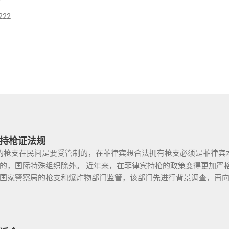
222
持枪证法规
枪支在民间是要受管制的，在菲律宾想合法拥有枪支必须是菲律宾
的，国际特殊组织除外。 近年来，在菲律宾持枪的政策变得更加严
国家警察局的枪支和爆炸物部门监管，该部门先进行背景调查，再
枪支，这个审核的过程是必不可少的。 在菲律宾申请合法持有枪支，
景调查，才能获得持有执照。 申请过程还包括通过药物测试丶获得
许可丶参加菲律宾国家警察（PNP）或认可的枪支俱乐部的枪支安全
 根据菲律宾的相关法律，一些行业的从业人员如律师丶菲律宾律师