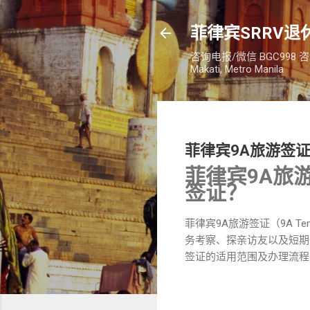
菲律宾SRRV退休
咨询电报/微信 BGC998 咨询电话：
Makati, Metro Manila
菲律宾9A旅游签
菲律宾9A旅
签证？
菲律宾9A旅游签证（9A Te
务考察、探亲访友以及短期
签证的适用范围及办理流程