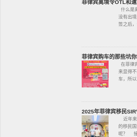
菲律宾离境令OTL和遣
有资质的
什么是离
丶护士丶
没有出境
下，或者
签之后，
存在较高
律宾，是
和心理测
@BGC99
这项法律
咨询项目
菲律宾当
办公室提交
菲律宾购车的那些坑你
果非法持
返，情节
在菲律宾
止公民携
不受欢迎
来显得不
要求枪支
签的旅客
车，所以
支。 续
入境的客
人开的车
提交。 
做遣返。
详细说明
获得携带
做遣返。
要多渠道
支枪 类别
这2步做
一定要试
2025年菲律宾移民SI
单吗？ 
行再把车
近年来
年开始大
主要核查
的移民国
入境 如
你，每一
呢？ 接
个周期1