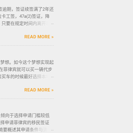
教拉比丶伊斯兰教阿訇丶医生
落地签逾期，签证续签满了2年还
”。 只有处于实际的威胁之
工签，47a(2)签证，降
格申请。 由于经商需要，
，只要在规定时间内离开菲
些行业的人们必须通过药物
：BGC998 电报
才可以获得特殊枪支许可证。
READ MORE »
 优先使用TG免验证，咨询请主动告知
的情况下，才可以携带枪支。
排工作人员上门取件或前往我们
该法律更严厉规定，个人如
r） 一般都是非法行为导致被遣
住所以外的区域携带枪支 禁
般遣返客户都会成为“菲律宾
的梦想。如今这个梦想实现起
带配枪，也会因此而被逮捕。
被遣返？ 1. 落地签转旅游
币在菲律宾就可以买一辆代步
守，将导致撤销和没收枪
年克拉克事件被抓的，又保关
宾买车的时候最好选择本地
支和爆炸物办公室（FEO）
，在拘留所等待遣返或保出来
车网站也可以，原因我就不
可证。 菲律宾人可以通过
是黑名单保关入境的，回国要
READ MORE »
候千万不要着急下单，一定
证： 类别 1 －最多拥有2
请驱逐令以及做了NBI，
一定要试驾，一定要试驾，
别 5 －拥有15支...
。 菲律宾做了遣返会是黑名
般都是车主将车卖给车行，车
菲律宾不受欢迎的人。从去
一份是车主卖给车行的，这里
倾向于选择申请门槛较低
了菲律宾黑名单以后怎么再
D复印件作为合同附件一同给
选择申请菲律宾的移民签证
我们帮您洗黑直接清底，整
合同，只有车行的签字，所以
简要概述其申请条件与流
需要了就联系我们在线客服