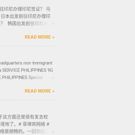
查。 3：相关费用：外国人
价房、二手楼花、开发商、
往印尼办理印尼签证？ 马
有数十年在菲律宾生活工作以
 日本出发前往印尼办理印
动态。 ●菲律宾998不动
证？ 韩国出发前往印尼办理
及合规中介资源公司为主要合作伙
？ 欢迎咨询我们了解更
租凭/ 不动产交付、不动产
READ MORE »
-0912-222 优先咨询电报
借着专业与执着，不断提升客户体
尼政府正通过加速推进疫苗接种
每一位客户的托付，客户的信
做紧锣密鼓的准备， 印尼
elegram 电报
尼前，了解关于印尼签证和
eadquarters non Immigrant
应将再次强劲增长。事实上，
籍游客提供便利，印尼法律和人
sa SERVICE PHILIPPINES 9G
145 套。据高力国际称，所有
发展带来积极影响。 电子签
E PHILIPPINES Special
。 点击此处 了解更多关
LIPPINES Business
确出行目的，按需确定办理的
READ MORE »
urces Consulting SERVICE
令 ， 以下是可申请的签证类型。
 Services PHILIPPINES Tax
 商务会议 采购商品 电影制作
s and Licenses SERVICE
（游艇）发展 根据G20或
ICE PHILIPPINES Forming a
于这方面还是很有发言权
 索引 B211B 与访问目
Busin...
地了。# 菲律宾网络 #
索引 C312 与访问目的如
网络是顺畅的。一回到房间里
装置上工作 监督和监控商品