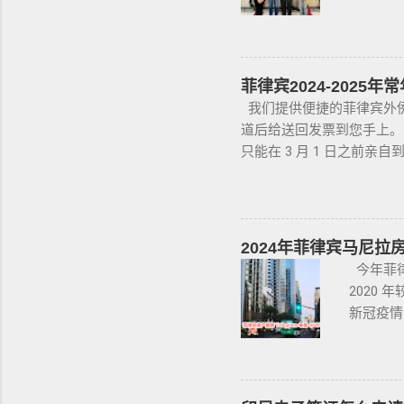
你要核对
程。菲律
即可。 
原件，原
有繁琐
助。 2.
时车牌，
SRRV
易，因为
国国籍，
菲律宾2024-2025
英语都不
利与权益
我们提供便捷的菲律宾外侨常
你忌讳的
SRRV（
道后给送回发票到您手上。 咨
手册 保
并在菲律
只能在 3 月 1 日之前亲
OR/C
人的年龄
长。 根据 1950 年的
@BGC99
银行，不
告。 莫伦特警告说，任何
咨询项目
款可全部
外国人立即在 BI 的在线预约系统
需要拿到
800 个名额，而星期六
2024年菲律宾马尼拉
申请人提
蒂。何塞·卡利托斯·利卡斯（J
今年菲律
要入境菲
告，前提是其再入境许可证仍然
2020 年
办公室报告。 2022年常
新冠疫情，
年1月4日开始，直至2022年
998不动
在菲律宾的外国公民，可在入
房买卖、
外， 其他地区办公室也可以办
彩呈现菲
网站注册用户（注册地址： http
律宾不动