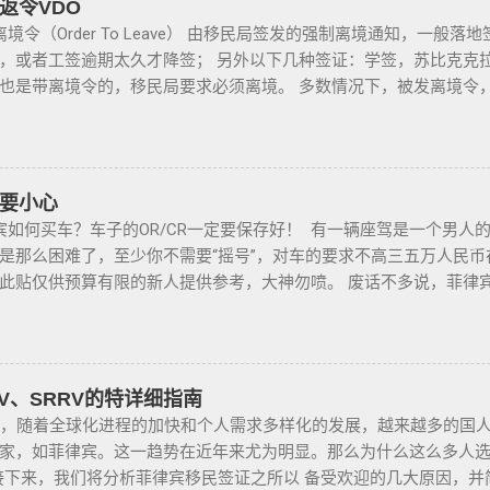
返令VDO
媒体从业人员丶出纳丶银行柜员丶天主教神父丶基督教牧师丶犹太
境令（Order To Leave） 由移民局签发的强制离境通知，一般
工程师等，可以在自家外持有小型枪械，原因是他们的职业“岌岌可危
，或者工签逾期太久才降签； 另外以下几种签证：学签，苏比克克拉卡
由于职业丶专业或商业性质而处于危险之中的人，才会被认定为有资
也是带离境令的，移民局要求必须离境。 多数情况下，被发离境令
风险成为犯罪分子目标的商人，也可以申请携带许可证。 据悉，这
不会上移民局黑名单的。想了解更多最新信息欢迎联系和咨询我们，微信
试，还须没有任何犯罪记录或任何未审判的两年以上徒刑的案子，
8 Whats app：+63 912-0912-222 电话：0912-0912-222
放宽了菲律宾以前的枪支法律。以前人们必须证明是在“实际威胁”
，菲律宾MAKATI 实体公司，客户 隐私保护 安全 可靠，可以安
局表示，新法律将帮助他们更好地规范使用枪械，遏制涉枪犯罪。 
办理业务。 什么是遣返令VDO（Voluntary Deportation Orde
要小心
有无牌枪支且被定罪的话，将面临至少入狱30年。 公民被禁止在其
比较严重。例如19-20年，很多客户是非法用落地签转旅游签。 一
如何买车？车子的OR/CR一定要保存好！ 有一辆座驾是一个男人
带枪支进入公共场合的禁令，即使是未当班的警察，在公共场合携
的人”做完遣返以后会直接进黑名单，下次再来需要洗黑。 哪些情况会
是那么困难了，至少你不需要“摇号”，对车的要求不高三五万人民
持有者，每两年更新一次执照，并每四年登记一次枪支。 如果不遵
，如果没有提前在移民局处理，出境在机场就被扣护照。 2. 2016
此贴仅供预算有限的新人提供参考，大神勿喷。 废话不多说，菲律
期申请，需要在该许可证期满之日前六个月内，向菲律宾国家警察局枪
户必须要做遣返才能出境。 3. 在菲律宾工作无牌照被本地警察抓
行，年限4年内的最好，一般没啥通病，最好自己去网上搜索，二手
此外还要求，要携带枪支外出的人，必须以合理的理由申请携带枪支许
 4. 在海关出境被扣了护照的，大部分都要做遣返。 5. 在机场海关
了，中国人卖的车很多调表 很多有暗伤才卖； 找到你心爱的车的时
许可证（PTC），在公众场合携带手枪。 目前共有五种持有枪支的许可
 菲律宾遣返有效期是多久？ 遣返有效期是半年时间，但前提是要先申
比价，多维度评估，最后找出性价比最高的那一款， 同时看好的车
 2 -最多拥有5支枪 类别 3 -最多拥有10支枪 类别 4 -最多拥有15支枪 类
好了以后如果不着急走，最长等待时间是半年。半年内都可以随时走
驾，检查卖车人和 和你交易的是不是同一个人 ； 在菲买二手车一
RV、SRRV的特详细指南
但凡做了遣返都是黑名单。遣返的流程第一步就是申请驱逐令。成为
卖给你，所以有几个细节你要注意了： 1、你会拿到两份合同，第
，随着全球化进程的加快和个人需求多样化的发展，越来越多的国人
量的中国人出境被扣护照，被扣护照后面的处理方式只有遣返。 上
合同上的CR/OR 车架号、发动机号是否一致，车主ID和车行老板I
家，如菲律宾。这一趋势在近年来尤为明显。那么为什么这么多人
果您已经被遣返回去了，并且还想再来菲律宾的话，那么您可以联系
个ID旁边都要有车主的签名； 2、第二份合同一般都是一张空白的
下来，我们将分析菲律宾移民签证之所以 备受欢迎的几大原因，并
5个工作日，洗好了以后再入境不会有任何被拦，包入境的。 如果您