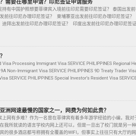
？需要在哪里申请？印尼签证申请服务
表，在指定的时间段，前往指定移民局地点，进行线下年检和法律调
客，提供一站式中文/英文资讯服务。供菲律宾的新房、二手房、特
持有中国护照想要菲律宾入境前往印尼需要印尼签证？ 泰国出发前
R I卡和有效护照，并支付300...
等房产信息,为房产投资者菲律宾买房提供帮助. 我们的运营团队拥
发前往印尼办理印尼签证？ 柬埔寨亚出发前往印尼办理印尼签证？
、税务 、不动产等业务相关经验 、源于本土，我们更了解菲律宾的市场
 迪拜出发前往印尼办理印尼签证？ 印度出发前往印尼办理印尼签
998 Real Estate 长期紧密协作知名的菲律宾各大地产开发商以
？ 中国发前往印尼办理印尼签证？ 越南出发前往印尼办理印尼签证
更多资源，能针对外国投资者提供从不动产精选、不动产购买/出售/
W333 电报小飞机 @BGC998 电话/VIBER/WHAT'S APP+63-912
方位管理服务； 菲律宾998不动产机构 998 Real Estate ，凭
'S APP 免验证直接咨询，添加请主动告知咨询事宜 谢谢。 目前印
菲律宾行业的进步，让房产交易变得更加轻松和愉悦！ ●我们珍惜
区限制政策尽最大努力控制新冠疫情发展，为即将到来的旅游业复兴
？
最大的动力。 任何关于菲律宾房产买卖 交易 相关的问题 欢迎咨询 我们 T
定 对满足相关要求的游客重新开放巴厘岛和廖内群岛。请在出行印
Visa Processing Immigrant Visa SERVICE PHILIPPINES Regional H
777 但随着限制放宽，此前暂停的公寓项目建设已恢复，预计今年供
，做好基本的准备工作。 1 | 电子签证 为了向计划出行印尼的外
 9A Non-Immigrant Visa SERVICE PHILIPPINES 9D Treaty Trader Vi
1 年第一季度，竣工量几乎翻了两番，从上一季度的 1,080 套增至 4,
了电子签证（e-Visa）申请系统，这将为印尼旅游业和创意经济的
isa SERVICE PHILIPPINES Special Investor’s Resident Visa SERVIC
区，包括Six Senses Resort I – Scent Tower, S...
统，可使外籍人士在线申请，无需到境外印尼代表处或移民局现场办理
RVICE It’s Business Permit Renewal Time for 2022 PHILIPPINES PHI
证的信息。 2 | 签证类型 在申请印度尼西亚签证之前，您需要明
ERVICE PHILIPPINES Office Setup Services PHILIPPINES Human Reso
基于 印尼法律和人权部号2021年No. M.HH-03.GR.01.05号法
nd BPO Setup SERVICE PHILIPPINES Recruitment & Executive Search
Visit Visa） 索引 B211A 与访问目的如下： 旅行签证 紧急事务
CE PHILIPPINES Corporate Compliance SERVICE PHILIPPINES Permit
亚洲网速最慢的国家之一，网费为何如此贵？
、医疗和生计工作 政府职责 印度尼西亚地区的配套运输工作 海洋产业
ing SERVICE PHILIPPINES Setting-Up a Representative Office SERV
上网有多难？作为一名曾在菲律宾有着多年游学经验的小编，我对
届各国议会联盟（IPU）国际大会等相关会议上印尼总统规定的相关政府职责
PINES Visa and Immigration Service PHILIPPINES Sole Proprietorship 
在我所就读的语言学校内网上还可以，但是一旦出了校门就是另一种境
 外派工作能力测试候选人 临时居留许可签证 临时居留许可签证-工作 
宾的很多酒店都号称拥有全覆盖的WIFI，但事实上往往只有大厅的
家 在印尼水域、海域、大陆架和专属经济区作业的船舶、漂浮装置或