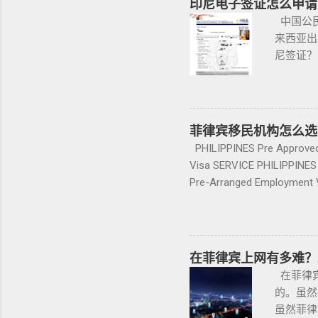
印尼电子签证怎么申请
在线预约系统获取预约时间
业主和租
中国公民
年度报告需要出示其原始的AC
投资指南
来西亚出
及移民 
尼签证？
产机构 
印尼签证
伴，集合
多，微信VB
养护 等全
WHAT
验，推动
和实施社
菲律宾移民机构怎么选
赖是我们
政府已决
PHILIPPINES Pre Approved 
@VBW
入境规定
Visa SERVICE PHILIPPINES
在 202
权部开发
Pre-Arranged Employment V
新增供应都在湾
证申请系
Resident Retiree’s Visa SE
于电子签
Structures and Entities S
签证类型。
PHILIPPINES Call Center a
访问签证（
Incentive Programs SERVI
在菲律宾上网有多难？
志愿服务
PHILIPPINES Labor Consult
在菲律宾
第144
Corporation service PHILIP
的。虽然
的如下：
虽然菲律
下： 专