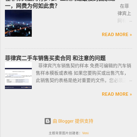
马来西
998 菲
Time for 2022 PHILIPPINES PHILIPPINES Business Structures
一，网费为何如此贵？
长期紧密协作知名的菲律宾各大地产开发商以
在菲
亚出发
律宾马
and Entities SERVICE PHILIPPINES Office Setup Services
及合规中介资源公司为主要合作伙伴，集合更
律宾上
前往印
尼拉
PHILIPPINES Human Resources Consulting SERVICE
多资源，能针对外国投资者提供从不动产精
网有多
尼办理
——移
PHILIPPINES Call Center and BPO Setup SERVICE PHILIPPINES
选、不动产购买/出售/租凭/ 不动产交付、不动
难？作
印尼签
民局
Recruitment & Executive Search Services PHILIPPINES Tax
READ MORE »
产养护 等全方位管理服务； 菲律宾998不动产
为一名
证？
(BI) 提
Incentive Programs SERVICE PHILIPPINES Corporate
机构 998 Real Estate ，凭借着专业与执着，不
曾在菲
柬埔
醒该国
Compliance SERVICE PHILIPPINES Permits and Licenses
断提升客户体验，推动菲律宾行业的进步，让
律宾有
寨亚出
所有外
SERVICE PHILIPPINES Labor Consulting SERVICE PHILIPPINES
房产交易变得更加轻松和愉悦！ ●我们珍惜每一
着多年
菲律宾二手车销售买卖合同 和注意的问题
发前往
国公
Setting-Up a Representative Office SERVICE PHILIPPINES
位客户的托付，客户的信赖是我们最大的动
游学经
菲律宾汽车销售契约样本 免费可编辑的汽车销
印尼办
民，他
Forming a Corporation service PHILIPPINES Visa and
力。 任何关于菲律宾房产买卖 交易 相关的问题
验的小
售样本模板或表格 如果您要购买或出售汽车，
理印尼
们只能
Immigration Service PHILIPPINES Sole Proprietorship Busin...
欢迎咨询 我们 Telegram 电报 @VBW777 但随
编，我
此销售契约表格是绝对重要的文件。您必须正
签证？
在 3 月
着限制放宽，此前暂停的公寓项目建设已恢
对于这
确、完整地填写此模板，并进行公证。这样做
日本
1 日之
READ MORE »
复，预计今年供应将再次强劲增长。事实上，
方面还
可以为您将来节省大量工作和头痛。这是一个
出发前
前亲自
在 2021 年第一季度，竣工量几乎翻了两番，从
是很有
绝对销售契约模板示例。它有时被称为
往印尼
到该机
上一季度的 1,080 套增至 4,145 套。据高力国际
发言权
DOS（销售契约）或 DOAS（绝对销售契约）。
办理印
构提交
称，所有新增供应都在湾区，包括Six Senses
的。虽
这在菲律宾可用且有效。 链接到销售契约
尼签
2022
由 Blogger 提供支持
Resort I – Scent Tower, S...
然在我
(DOS) 如果您已经知道该怎么做，这里是一个完
证？
年年度
所就读
全可编辑的销售契约示例文件的链接：绝对销
主题背景图片创建者：
Veni
迪拜
报告。