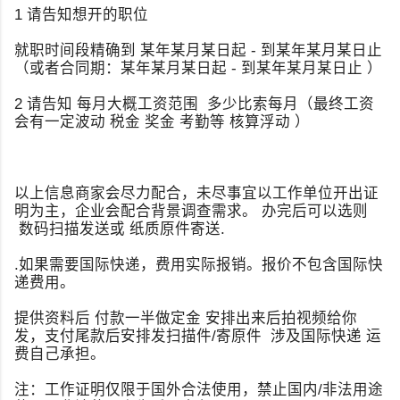
1 请告知想开的职位
就职时间段精确到 某年某月某日起 - 到某年某月某日止
（或者合同期：某年某月某日起 - 到某年某月某日止 ）
2 请告知 每月大概工资范围 多少比索每月（最终工资
会有一定波动 税金 奖金 考勤等 核算浮动 ）
以上信息商家会尽力配合，未尽事宜以工作单位开出证
明为主，企业会配合背景调查需求。 办完后可以选则
数码扫描发送或 纸质原件寄送.
.如果需要国际快递，费用实际报销。报价不包含国际快
递费用。
提供资料后 付款一半做定金 安排出来后拍视频给你
发，支付尾款后安排发扫描件/寄原件 涉及国际快递 运
费自己承担。
注：工作证明仅限于国外合法使用，禁止国内/非法用途