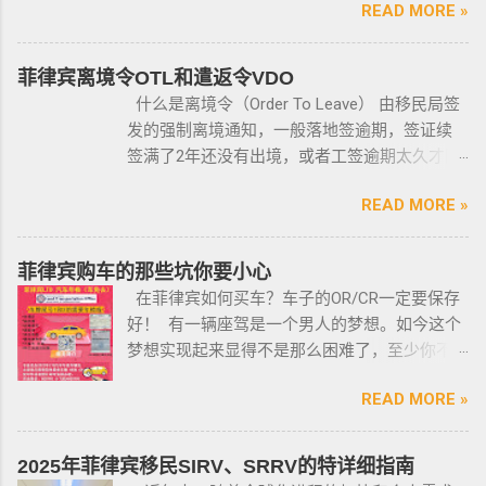
READ MORE »
格，例如，枪支的所有权，由菲律宾国家警察
局的枪支和爆炸物部门监管，该部门先进行背
景调查，再向申请人发放枪支许可证，如果想
菲律宾离境令OTL和遣返令VDO
获得枪支，这个审核的过程是必不可少的。 在
什么是离境令（Order To Leave） 由移民局签
菲律宾申请合法持有枪支，申请人必须年满21
发的强制离境通知，一般落地签逾期，签证续
岁，并且通过背景调查，才能获得持有执照。
签满了2年还没有出境，或者工签逾期太久才降
申请过程还包括通过药物测试丶获得法庭许可
签； 另外以下几种签证：学签，苏比克克拉卡
丶精神病学检查丶国家警察许可丶参加菲律宾
READ MORE »
工签，47a(2)签证，降签之后，也是带离境令
国家警察（PNP）或认可的枪支俱乐部的枪支安
的，移民局要求必须离境。 多数情况下，被发
全研讨会等。 菲律宾枪支受政府管理 根据菲律
离境令，只要在规定时间内离开菲律宾，是不
菲律宾购车的那些坑你要小心
宾的相关法律，一些行业的从业人员如律师丶
会上移民局黑名单的。想了解更多最新信息欢
在菲律宾如何买车？车子的OR/CR一定要保存
菲律宾律师协会的成员丶注册会计师丶有资质
迎联系和咨询我们，微信：BGC998 电报
好！ 有一辆座驾是一个男人的梦想。如今这个
的媒体从业人员丶出纳丶银行柜员丶天主教神
@BGC998 Whats app：+63 912-0912-222 电
梦想实现起来显得不是那么困难了，至少你不
父丶基督教牧师丶犹太教拉比丶伊斯兰教阿訇
话：0912-0912-222 优先使用TG免验证，咨询
需要“摇号”，对车的要求不高三五万人民币在菲
丶医生丶护士丶工程师等，可以在自家外持有
请主动告知咨询项目，菲律宾MAKATI 实体公
READ MORE »
律宾就可以买一辆代步车，所以此贴仅供预算
小型枪械，原因是他们的职业“岌岌可危”。 只有
司，客户 隐私保护 安全 可靠，可以安排工作人
有限的新人提供参考，大神勿喷。 废话不多
处于实际的威胁之下，或者由于职业丶专业或
员上门取件或前往我们办公室提交办理业务。
说，菲律宾买车的时候最好选择本地人开的车
商业性质而处于危险之中的人，才会被认定为
2025年菲律宾移民SIRV、SRRV的特详细指南
什么是遣返令VDO（Voluntary Deportation
行，年限4年内的最好，一般没啥通病，最好自
有资格申请。 由于经商需要，存在较高风险成