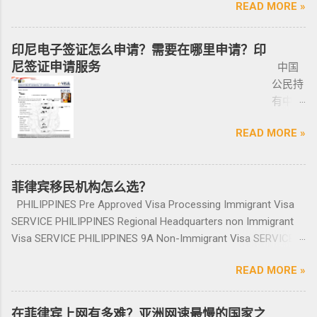
人无须
哪里交保险，保险品类； 4、车牌要注意是不是
此外还要求，要携带枪支外出的人，必须以合
READ MORE »
同比增长放缓。由于新冠疫情，2020 年仅交付
宾退休署(PRA)颁发的移民绿卡，持有者可以自
中国人出境被扣护照，被扣护照后面的处理方
出席，
临时车牌，临时车牌就是我们常见很随意的一
理的理由申请携带枪支许可证。 菲律宾人可以
了约 3,370 套，低于 2019 年的 11,200套和过去
由出入境，并在菲律宾永居。 申请条件一般
式只有遣返。 上了菲律宾黑名单以后怎么再入
1-10个
张纸贴上去的，如果是，一定让车主把贴牌给
通过获得携带许可证（PTC），在公众场合携带
十年的年均 7,900 套。 ●菲律宾998不动产机构
分为两种：现金存款类和房产投资类。 现金
境 如果您已经被遣返回去了，并且还想再来菲
印尼电子签证怎么申请？需要在哪里申请？印
工作日
你取回来再交易，因为现在两年以上的车牌基
手枪。 目前共有五种持有枪支的许可证： 类别
998 Real Estate 专注于为华人在菲律宾马尼拉
存款类： （1）申请人的年龄需在50岁以上：
律宾的话，那么您可以联系我们帮您洗黑直接
尼签证申请服务
中国
就能做
本都下来了，如果你不知道去哪里换贴牌也是
1 －最多拥有2支枪 类别 2 -最多拥有5支枪 类别
地区提供一站式的期房投资、炒楼花、现房买
一家三口存款2万美元，多一个人需另存款1.5万
清底，整个周期15个工作日，洗好了以后再入
公民持
完报
比较麻烦的，何况大部分人英语都不太好，贴
3 -最多拥有10支枪 类别 4 -最多拥有15支枪 类
卖、房屋租赁、越来越多的华人对菲律宾旅游
美元/人； （2）存款冻结在银行，不能用于
境不会有任何被拦，包入境的。 如果您需要了
有中国
道。做
牌的车牌号和临时车牌的车牌号不是同一个号
别 5 －拥有15支...
投资,菲律宾移民感兴趣,居外网菲律宾房地产网,
投资； （3）申请若是想放弃该身份，可随时
就联系我们在线客服即可。 还有更多的遣返问
护照想
完常年
码，对号码有要求的也要注意识别是不是你忌
为您精彩呈现菲律宾房子,来居外投资菲律宾房
赎回存款。 房产投资类： （1）存款可全
题也可以询问。 遣返回国的流程是什么？ 1. 先
READ MORE »
要菲律
报道后
讳的号码； 5、车钥匙一般是2-三把，2把自动1
地产资源,您还可了解菲律宾房价, 在售楼盘介绍
部用于投资，投资项目需大于5万美元；
申请NBI，公司有专人带领协助。 2. 准备好材料
宾入境
给送回
把备用的，不同车型不一样，所以要合适清
等业务. 专注于菲律宾不动产市场，是菲律宾最
（2）房产不能出售，但可用于出租； （3）
提交到移民局，等待a...
前往印
发票到
楚；随车手册 保修单等 此时你手里应该有两份
大的外国人不动产服务机构之一，主要服务在
申请人需要拿到菲律宾的房产证，才能在PRA申
尼需要
菲律宾移民机构怎么选？
您手
合同、一份保险、 一份OR/CR文件，这些一定
菲外国人以及在菲工作生活的业主和租客，提
请置换之前办理SRRV身份时存入的存款。 申
印尼签
上。
PHILIPPINES Pre Approved Visa Processing Immigrant Visa
要放在家里保存好，OR/CR可以复印两张放到车
供一站式中文/英文资讯服务。供菲律宾的新
请流程： 1、申请人提供基础的申请材料做初
证？
咨询微
SERVICE PHILIPPINES Regional Headquarters non Immigrant
里备用 ； 想了解更多最新信息欢迎联系和咨询
房、二手房、特价房、二手楼花、开发商、投
审，后转款两万美金到相关部门； 2、审核该
泰国出
信
Visa SERVICE PHILIPPINES 9A Non-Immigrant Visa SERVICE
我们，微信：BGC998 电报@BGC998 Whats
资指南等房产信息,为房产投资者菲律宾买房提
存款的安全性，申请人需要入境菲律宾完成后
发前往
BGC99
PHILIPPINES 9D Treaty Trader Visa SERVICE PHILIPPINES 9G
app：+63 912-0912-222 电话：0912-0912-222
供帮助. 我们的运营团队拥有数十年在菲律宾生
续流程工作； ...
READ MORE »
印尼办
8 小
Pre-Arranged Employment Visa SERVICE PHILIPPINES Special
优先使用TG免验证，咨询请主动告知咨询项
活工作以及移民 、税务 、不动产等业务相关经
理印尼
飞机
Investor’s Resident Visa SERVICE PHILIPPINES Special
目，菲律宾MAKATI 实体公司，客户 隐私保护
验 、源于本土，我们更了解菲律宾的市场动
签证？
@BGC
Resident Retiree’s Visa SERVICE It’s Business Permit Renewal
安全 可靠，可以安排工作人员上门取...
在菲律宾上网有多难？亚洲网速最慢的国家之
态。 ●菲律宾998不动产机构 998 Real Estate