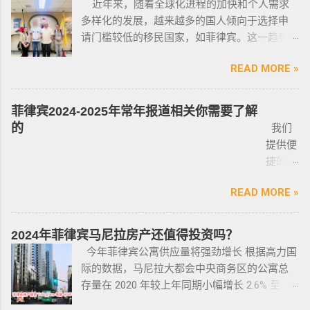
近年来，随着全球化进程的加快和个人需求
Order） 一般都是非法行为导致被遣返，情节比
己去网上搜索，二手车网站也可以，原因我就
为犯罪分子目标的商人，也可以申请携带许可
多样化的发展，越来越多的国人倾向于选择申
较严重。例如19-20年，很多客户是非法用落地
不详细说明了，中国人卖的车很多调表 很多有
证。 据悉，这些行业的人们必须通过药物和心
请门槛较低的移民国家，如菲律宾。这一趋势
签转旅游签。 一般遣返客户都会成为“菲律宾不
暗伤才卖； 找到你心爱的车的时候千万不要着
理测试，还须没有任何犯罪记录或任何未审判
在近年来尤为明显。那么为什么这么多人选择
受欢迎的人”做完遣返以后会直接进黑名单，下
急下单，一定要多渠道比价，多维度评估，最
的两年以上徒刑的案子，才可以获得特殊枪支
READ MORE »
申请菲律宾的移民签证呢？ 接下来，我们将
次再来需要洗黑。 哪些情况会被遣返？ 1. 落地
后找出性价比最高的那一款， 同时看好的车一
许可证。 这项法律放宽了菲律宾以前的枪支法
分析菲律宾移民签证之所以 备受欢迎的几大原
签转旅游签的旅客，如果没有提前在移民局处
定要试驾，一定要试驾，一定要试驾，检查卖
律。以前人们必须证明是在“实际威胁”的情况
因，并简要概述其申请条件与流程。菲律宾移
理，出境在机场就被扣护照。 2. 2016年克拉克
菲律宾2024-2025年常年报道相关你需要了解
车人和 和你交易的是不是同一个人 ； 在菲买二
下，才可以携带枪支。 菲律宾当局表示，新法
民签证和其他国家相比有很多独特的优势：其
事件被抓的，又保关入境的客户必须要做遣返
的
我们
手车一般都是车主将车卖给车行，车行再把车
律将帮助他们更好地规范使用枪械，遏制涉枪
申请成本相对较低，地理位置与中国相近，没
才能出境。 3. 在菲律宾工作无牌照被本地警察
提供便
卖给你，所以有几个细节你要注意了： 1、你会
犯罪。 该法律更严厉规定，个人如果非法持有
有繁琐的移民监限制，为申请者提供了极大的
抓，在拘留所等待遣返或保出来做遣返。 4. 在
捷的菲
拿到两份合同，第一份是车主卖给车行的，这
无牌枪支且被定罪的话，将面临至少入狱30
便利与自由。 在菲律宾，主要有两种移民
海关出境被扣了护照的，大部分都要做遣返。
律宾外
里主要核查合同上的CR/OR 车架号、发动机号
年。 公民被禁止在其住所以外的区域携带枪支
签证：SRRV（退休移民签证）和SIRV（投资移
5. 在机场海关是黑名单保关入境的，回国要做
READ MORE »
侨常年
是否一致，车主ID和车行老板ID复印件作为合同
禁止公民携带枪支进入公共场合的禁令，即使
民签证）。需要特别注意的是，获得移民签证
遣返。 菲律宾遣返有效期是多久？ 遣返有效期
报道服
附件一同给你，每一个ID旁边都要有车主的签
是未当班的警察，在公共场合携带配枪，也会
并不意味着放弃中国国籍，它只是为申请者提
是半年时间，但前提是要先申请驱逐令以及做
务，只
名； 2、第二份合同一般都是一张空白的合同，
因此而被逮捕。 要求枪支持有者，每两年更新
2024年菲律宾马尼拉房产还值得投资吗？
供了一个额外的永居身份，成功获得这些签证
了NBI，这2步做好了以后如果不着急走，最长
需要提
只有车行的签字，所以你要核对签字是否一
一次执照，并每四年登记一次枪支。 如果不遵
今年菲律宾公寓供应量将强劲增长 根据高力国
后，不仅能在菲律宾享受更多福利与权益，而
等待时间是半年。半年内都可以随时走。 菲律
供
致，如果可以尽量多要一些签过字的合同，后
守，将导致撤销和没收枪支。 续期申请，需要
际的数据，马尼拉大都会中央商务区的公寓总
且申请者的原有国籍与原有权益不会受到影
宾做了遣返会是黑名单吗？ 但凡做了遣返都是
ICARD
面会说为什么； 3、检查CR/OR原件，原件，原
在该许可证期满之日前六个月内，向菲律宾国
存量在 2020 年较上年同期小幅增长 2.6% 至
响。 退休移民签证——SRRV
黑名单。遣返的流程第一步就是申请驱逐令。
照片
件一定是原件拿到手里，保险单也要问清楚在
家警察局枪支和爆炸物办公室（FEO）提交。
133,460 套——较 2019 年的 9.4% 和 2018 年的
SRRV（SpecialResidentRetiree'sVisa）是菲律
成为菲律宾不受欢迎的人。从去年开始大量的