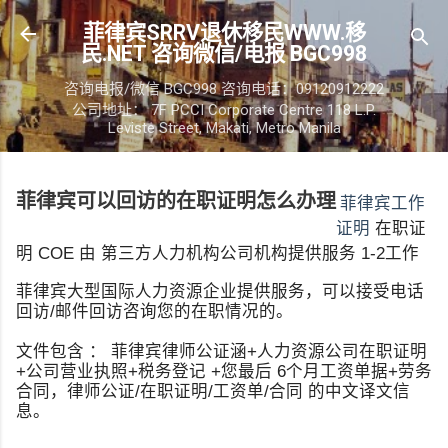
跳至主要内容
菲律宾SRRV退休移民WWW.移
民.NET 咨询微信/电报 BGC998
咨询电报/微信 BGC998 咨询电话：09120912222
公司地址： 7F PCCI Corporate Centre 118 L.P.
Leviste Street, Makati, Metro Manila
菲律宾可以回访的在职证明怎么办理
菲律宾工作
证明
在职证
明 COE 由 第三方人力机构公司机构提供服务 1-2工作
菲律宾大型国际人力资源企业提供服务，可以接受电话
回访/邮件回访咨询您的在职情况的。
文件包含 ： 菲律宾律师公证涵+人力资源公司在职证明
+公司营业执照+税务登记 +您最后 6个月工资单据+劳务
合同，律师公证/在职证明/工资单/合同 的中文译文信
息。