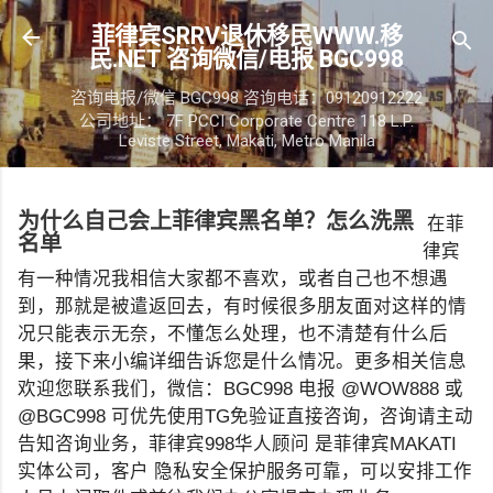
跳至主要内容
菲律宾SRRV退休移民WWW.移
民.NET 咨询微信/电报 BGC998
咨询电报/微信 BGC998 咨询电话：09120912222
公司地址： 7F PCCI Corporate Centre 118 L.P.
Leviste Street, Makati, Metro Manila
为什么自己会上菲律宾黑名单？怎么洗黑
在菲
名单
律宾
有一种情况我相信大家都不喜欢，或者自己也不想遇
到，那就是被遣返回去，有时候很多朋友面对这样的情
况只能表示无奈，不懂怎么处理，也不清楚有什么后
果，接下来小编详细告诉您是什么情况。更多相关信息
欢迎您联系我们，微信：BGC998 电报 @WOW888 或
@BGC998 可优先使用TG免验证直接咨询，咨询请主动
告知咨询业务，菲律宾998华人顾问 是菲律宾MAKATI
实体公司，客户 隐私安全保护服务可靠，可以安排工作