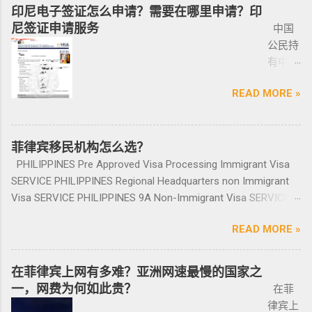
十年的年均 7,900 套。 ●菲律宾998不动产机构
分为两种：现金存款类和房产投资类。 现金
境 如果您已经被遣返回去了，并且还想再来菲
印尼电子签证怎么申请？需要在哪里申请？印
工作日
你取回来再交易，因为现在两年以上的车牌基
手枪。 目前共有五种持有枪支的许可证： 类别
998 Real Estate 专注于为华人在菲律宾马尼拉
存款类： （1）申请人的年龄需在50岁以上：
律宾的话，那么您可以联系我们帮您洗黑直接
尼签证申请服务
中国
就能做
本都下来了，如果你不知道去哪里换贴牌也是
1 －最多拥有2支枪 类别 2 -最多拥有5支枪 类别
地区提供一站式的期房投资、炒楼花、现房买
一家三口存款2万美元，多一个人需另存款1.5万
清底，整个周期15个工作日，洗好了以后再入
公民持
完报
比较麻烦的，何况大部分人英语都不太好，贴
3 -最多拥有10支枪 类别 4 -最多拥有15支枪 类
卖、房屋租赁、越来越多的华人对菲律宾旅游
美元/人； （2）存款冻结在银行，不能用于
境不会有任何被拦，包入境的。 如果您需要了
有中国
道。做
牌的车牌号和临时车牌的车牌号不是同一个号
别 5 －拥有15支...
投资,菲律宾移民感兴趣,居外网菲律宾房地产网,
投资； （3）申请若是想放弃该身份，可随时
就联系我们在线客服即可。 还有更多的遣返问
护照想
完常年
码，对号码有要求的也要注意识别是不是你忌
为您精彩呈现菲律宾房子,来居外投资菲律宾房
赎回存款。 房产投资类： （1）存款可全
题也可以询问。 遣返回国的流程是什么？ 1. 先
READ MORE »
要菲律
报道后
讳的号码； 5、车钥匙一般是2-三把，2把自动1
地产资源,您还可了解菲律宾房价, 在售楼盘介绍
部用于投资，投资项目需大于5万美元；
申请NBI，公司有专人带领协助。 2. 准备好材料
宾入境
给送回
把备用的，不同车型不一样，所以要合适清
等业务. 专注于菲律宾不动产市场，是菲律宾最
（2）房产不能出售，但可用于出租； （3）
提交到移民局，等待a...
前往印
发票到
楚；随车手册 保修单等 此时你手里应该有两份
大的外国人不动产服务机构之一，主要服务在
申请人需要拿到菲律宾的房产证，才能在PRA申
尼需要
菲律宾移民机构怎么选？
您手
合同、一份保险、 一份OR/CR文件，这些一定
菲外国人以及在菲工作生活的业主和租客，提
请置换之前办理SRRV身份时存入的存款。 申
印尼签
上。
PHILIPPINES Pre Approved Visa Processing Immigrant Visa
要放在家里保存好，OR/CR可以复印两张放到车
供一站式中文/英文资讯服务。供菲律宾的新
请流程： 1、申请人提供基础的申请材料做初
证？
咨询微
SERVICE PHILIPPINES Regional Headquarters non Immigrant
里备用 ； 想了解更多最新信息欢迎联系和咨询
房、二手房、特价房、二手楼花、开发商、投
审，后转款两万美金到相关部门； 2、审核该
泰国出
信
Visa SERVICE PHILIPPINES 9A Non-Immigrant Visa SERVICE
我们，微信：BGC998 电报@BGC998 Whats
资指南等房产信息,为房产投资者菲律宾买房提
存款的安全性，申请人需要入境菲律宾完成后
发前往
BGC99
PHILIPPINES 9D Treaty Trader Visa SERVICE PHILIPPINES 9G
app：+63 912-0912-222 电话：0912-0912-222
供帮助. 我们的运营团队拥有数十年在菲律宾生
续流程工作； ...
READ MORE »
印尼办
8 小
Pre-Arranged Employment Visa SERVICE PHILIPPINES Special
优先使用TG免验证，咨询请主动告知咨询项
活工作以及移民 、税务 、不动产等业务相关经
理印尼
飞机
Investor’s Resident Visa SERVICE PHILIPPINES Special
目，菲律宾MAKATI 实体公司，客户 隐私保护
验 、源于本土，我们更了解菲律宾的市场动
签证？
@BGC
Resident Retiree’s Visa SERVICE It’s Business Permit Renewal
安全 可靠，可以安排工作人员上门取...
在菲律宾上网有多难？亚洲网速最慢的国家之
态。 ●菲律宾998不动产机构 998 Real Estate
马来西
998 菲
Time for 2022 PHILIPPINES PHILIPPINES Business Structures
一，网费为何如此贵？
长期紧密协作知名的菲律宾各大地产开发商以
在菲
亚出发
律宾马
and Entities SERVICE PHILIPPINES Office Setup Services
及合规中介资源公司为主要合作伙伴，集合更
律宾上