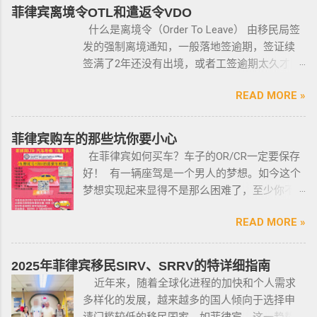
景调查，再向申请人发放枪支许可证，如果想
菲律宾离境令OTL和遣返令VDO
获得枪支，这个审核的过程是必不可少的。 在
什么是离境令（Order To Leave） 由移民局签
菲律宾申请合法持有枪支，申请人必须年满21
发的强制离境通知，一般落地签逾期，签证续
岁，并且通过背景调查，才能获得持有执照。
签满了2年还没有出境，或者工签逾期太久才降
申请过程还包括通过药物测试丶获得法庭许可
签； 另外以下几种签证：学签，苏比克克拉卡
丶精神病学检查丶国家警察许可丶参加菲律宾
READ MORE »
工签，47a(2)签证，降签之后，也是带离境令
国家警察（PNP）或认可的枪支俱乐部的枪支安
的，移民局要求必须离境。 多数情况下，被发
全研讨会等。 菲律宾枪支受政府管理 根据菲律
离境令，只要在规定时间内离开菲律宾，是不
菲律宾购车的那些坑你要小心
宾的相关法律，一些行业的从业人员如律师丶
会上移民局黑名单的。想了解更多最新信息欢
在菲律宾如何买车？车子的OR/CR一定要保存
菲律宾律师协会的成员丶注册会计师丶有资质
迎联系和咨询我们，微信：BGC998 电报
好！ 有一辆座驾是一个男人的梦想。如今这个
的媒体从业人员丶出纳丶银行柜员丶天主教神
@BGC998 Whats app：+63 912-0912-222 电
梦想实现起来显得不是那么困难了，至少你不
父丶基督教牧师丶犹太教拉比丶伊斯兰教阿訇
话：0912-0912-222 优先使用TG免验证，咨询
需要“摇号”，对车的要求不高三五万人民币在菲
丶医生丶护士丶工程师等，可以在自家外持有
请主动告知咨询项目，菲律宾MAKATI 实体公
READ MORE »
律宾就可以买一辆代步车，所以此贴仅供预算
小型枪械，原因是他们的职业“岌岌可危”。 只有
司，客户 隐私保护 安全 可靠，可以安排工作人
有限的新人提供参考，大神勿喷。 废话不多
处于实际的威胁之下，或者由于职业丶专业或
员上门取件或前往我们办公室提交办理业务。
说，菲律宾买车的时候最好选择本地人开的车
商业性质而处于危险之中的人，才会被认定为
2025年菲律宾移民SIRV、SRRV的特详细指南
什么是遣返令VDO（Voluntary Deportation
行，年限4年内的最好，一般没啥通病，最好自
有资格申请。 由于经商需要，存在较高风险成
近年来，随着全球化进程的加快和个人需求
Order） 一般都是非法行为导致被遣返，情节比
己去网上搜索，二手车网站也可以，原因我就
为犯罪分子目标的商人，也可以申请携带许可
多样化的发展，越来越多的国人倾向于选择申
较严重。例如19-20年，很多客户是非法用落地
不详细说明了，中国人卖的车很多调表 很多有
证。 据悉，这些行业的人们必须通过药物和心