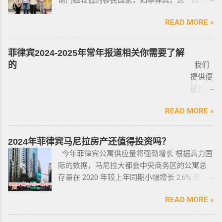
请门槛较低的移民国家，如菲律宾。这一趋势
签转旅游签。 一般遣返客户都会成为“菲律宾不
暗伤才卖； 找到你心爱的车的时候千万不要着
理测试，还须没有任何犯罪记录或任何未审判
在近年来尤为明显。那么为什么这么多人选择
受欢迎的人”做完遣返以后会直接进黑名单，下
急下单，一定要多渠道比价，多维度评估，最
的两年以上徒刑的案子，才可以获得特殊枪支
READ MORE »
申请菲律宾的移民签证呢？ 接下来，我们将
次再来需要洗黑。 哪些情况会被遣返？ 1. 落地
后找出性价比最高的那一款， 同时看好的车一
许可证。 这项法律放宽了菲律宾以前的枪支法
分析菲律宾移民签证之所以 备受欢迎的几大原
签转旅游签的旅客，如果没有提前在移民局处
定要试驾，一定要试驾，一定要试驾，检查卖
律。以前人们必须证明是在“实际威胁”的情况
因，并简要概述其申请条件与流程。菲律宾移
理，出境在机场就被扣护照。 2. 2016年克拉克
菲律宾2024-2025年常年报道相关你需要了解
车人和 和你交易的是不是同一个人 ； 在菲买二
下，才可以携带枪支。 菲律宾当局表示，新法
民签证和其他国家相比有很多独特的优势：其
事件被抓的，又保关入境的客户必须要做遣返
的
我们
手车一般都是车主将车卖给车行，车行再把车
律将帮助他们更好地规范使用枪械，遏制涉枪
申请成本相对较低，地理位置与中国相近，没
才能出境。 3. 在菲律宾工作无牌照被本地警察
提供便
卖给你，所以有几个细节你要注意了： 1、你会
犯罪。 该法律更严厉规定，个人如果非法持有
有繁琐的移民监限制，为申请者提供了极大的
抓，在拘留所等待遣返或保出来做遣返。 4. 在
捷的菲
拿到两份合同，第一份是车主卖给车行的，这
无牌枪支且被定罪的话，将面临至少入狱30
便利与自由。 在菲律宾，主要有两种移民
海关出境被扣了护照的，大部分都要做遣返。
律宾外
里主要核查合同上的CR/OR 车架号、发动机号
年。 公民被禁止在其住所以外的区域携带枪支
签证：SRRV（退休移民签证）和SIRV（投资移
5. 在机场海关是黑名单保关入境的，回国要做
READ MORE »
侨常年
是否一致，车主ID和车行老板ID复印件作为合同
禁止公民携带枪支进入公共场合的禁令，即使
民签证）。需要特别注意的是，获得移民签证
遣返。 菲律宾遣返有效期是多久？ 遣返有效期
报道服
附件一同给你，每一个ID旁边都要有车主的签
是未当班的警察，在公共场合携带配枪，也会
并不意味着放弃中国国籍，它只是为申请者提
是半年时间，但前提是要先申请驱逐令以及做
务，只
名； 2、第二份合同一般都是一张空白的合同，
因此而被逮捕。 要求枪支持有者，每两年更新
2024年菲律宾马尼拉房产还值得投资吗？
供了一个额外的永居身份，成功获得这些签证
了NBI，这2步做好了以后如果不着急走，最长
需要提
只有车行的签字，所以你要核对签字是否一
一次执照，并每四年登记一次枪支。 如果不遵
今年菲律宾公寓供应量将强劲增长 根据高力国
后，不仅能在菲律宾享受更多福利与权益，而
等待时间是半年。半年内都可以随时走。 菲律
供
致，如果可以尽量多要一些签过字的合同，后
守，将导致撤销和没收枪支。 续期申请，需要
际的数据，马尼拉大都会中央商务区的公寓总
且申请者的原有国籍与原有权益不会受到影
宾做了遣返会是黑名单吗？ 但凡做了遣返都是
ICARD
面会说为什么； 3、检查CR/OR原件，原件，原
在该许可证期满之日前六个月内，向菲律宾国
存量在 2020 年较上年同期小幅增长 2.6% 至
响。 退休移民签证——SRRV
黑名单。遣返的流程第一步就是申请驱逐令。
照片
件一定是原件拿到手里，保险单也要问清楚在
家警察局枪支和爆炸物办公室（FEO）提交。
133,460 套——较 2019 年的 9.4% 和 2018 年的
SRRV（SpecialResidentRetiree'sVisa）是菲律
成为菲律宾不受欢迎的人。从去年开始大量的
人无须
哪里交保险，保险品类； 4、车牌要注意是不是
此外还要求，要携带枪支外出的人，必须以合
READ MORE »
同比增长放缓。由于新冠疫情，2020 年仅交付
宾退休署(PRA)颁发的移民绿卡，持有者可以自
中国人出境被扣护照，被扣护照后面的处理方
出席，
临时车牌，临时车牌就是我们常见很随意的一
理的理由申请携带枪支许可证。 菲律宾人可以
了约 3,370 套，低于 2019 年的 11,200套和过去
由出入境，并在菲律宾永居。 申请条件一般
式只有遣返。 上了菲律宾黑名单以后怎么再入
1-10个
张纸贴上去的，如果是，一定让车主把贴牌给
通过获得携带许可证（PTC），在公众场合携带