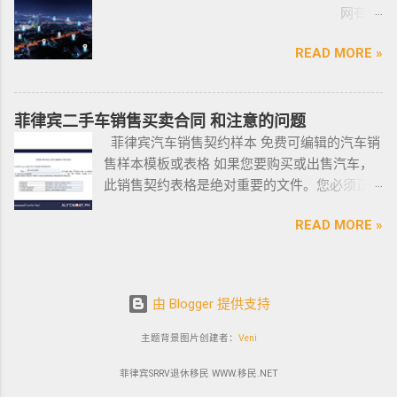
前往印
尼拉
PHILIPPINES Human Resources Consulting SERVICE
多资源，能针对外国投资者提供从不动产精
网有多
尼办理
——移
PHILIPPINES Call Center and BPO Setup SERVICE PHILIPPINES
选、不动产购买/出售/租凭/ 不动产交付、不动
难？作
印尼签
民局
Recruitment & Executive Search Services PHILIPPINES Tax
READ MORE »
产养护 等全方位管理服务； 菲律宾998不动产
为一名
证？
(BI) 提
Incentive Programs SERVICE PHILIPPINES Corporate
机构 998 Real Estate ，凭借着专业与执着，不
曾在菲
柬埔
醒该国
Compliance SERVICE PHILIPPINES Permits and Licenses
断提升客户体验，推动菲律宾行业的进步，让
律宾有
寨亚出
所有外
SERVICE PHILIPPINES Labor Consulting SERVICE PHILIPPINES
房产交易变得更加轻松和愉悦！ ●我们珍惜每一
着多年
菲律宾二手车销售买卖合同 和注意的问题
发前往
国公
Setting-Up a Representative Office SERVICE PHILIPPINES
位客户的托付，客户的信赖是我们最大的动
游学经
菲律宾汽车销售契约样本 免费可编辑的汽车销
印尼办
民，他
Forming a Corporation service PHILIPPINES Visa and
力。 任何关于菲律宾房产买卖 交易 相关的问题
验的小
售样本模板或表格 如果您要购买或出售汽车，
理印尼
们只能
Immigration Service PHILIPPINES Sole Proprietorship Busin...
欢迎咨询 我们 Telegram 电报 @VBW777 但随
编，我
此销售契约表格是绝对重要的文件。您必须正
签证？
在 3 月
着限制放宽，此前暂停的公寓项目建设已恢
对于这
确、完整地填写此模板，并进行公证。这样做
日本
1 日之
READ MORE »
复，预计今年供应将再次强劲增长。事实上，
方面还
可以为您将来节省大量工作和头痛。这是一个
出发前
前亲自
在 2021 年第一季度，竣工量几乎翻了两番，从
是很有
绝对销售契约模板示例。它有时被称为
往印尼
到该机
上一季度的 1,080 套增至 4,145 套。据高力国际
发言权
DOS（销售契约）或 DOAS（绝对销售契约）。
办理印
构提交
称，所有新增供应都在湾区，包括Six Senses
的。虽
这在菲律宾可用且有效。 链接到销售契约
尼签
2022
由 Blogger 提供支持
Resort I – Scent Tower, S...
然在我
(DOS) 如果您已经知道该怎么做，这里是一个完
证？
年年度
所就读
全可编辑的销售契约示例文件的链接：绝对销
主题背景图片创建者：
Veni
迪拜
报告。
的语言
售契约链接模板下载。只需填写表格中的字
出发前
移民局
学校内
菲律宾SRRV退休移民 WWW.移民.NET
段，您就可以开始了。有关 DOS 的更多信息，
往印尼
专员海
网上还