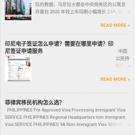
供
致，如果可以尽量多要一些签过字的合同，后
守，将导致撤销和没收枪支。 续期申请，需要
际的数据，马尼拉大都会中央商务区的公寓总
且申请者的原有国籍与原有权益不会受到影
宾做了遣返会是黑名单吗？ 但凡做了遣返都是
ICARD
面会说为什么； 3、检查CR/OR原件，原件，原
在该许可证期满之日前六个月内，向菲律宾国
存量在 2020 年较上年同期小幅增长 2.6% 至
响。 退休移民签证——SRRV
黑名单。遣返的流程第一步就是申请驱逐令。
照片
件一定是原件拿到手里，保险单也要问清楚在
家警察局枪支和爆炸物办公室（FEO）提交。
133,460 套——较 2019 年的 9.4% 和 2018 年的
SRRV（SpecialResidentRetiree'sVisa）是菲律
成为菲律宾不受欢迎的人。从去年开始大量的
人无须
哪里交保险，保险品类； 4、车牌要注意是不是
此外还要求，要携带枪支外出的人，必须以合
READ MORE »
同比增长放缓。由于新冠疫情，2020 年仅交付
宾退休署(PRA)颁发的移民绿卡，持有者可以自
中国人出境被扣护照，被扣护照后面的处理方
出席，
临时车牌，临时车牌就是我们常见很随意的一
理的理由申请携带枪支许可证。 菲律宾人可以
了约 3,370 套，低于 2019 年的 11,200套和过去
由出入境，并在菲律宾永居。 申请条件一般
式只有遣返。 上了菲律宾黑名单以后怎么再入
1-10个
张纸贴上去的，如果是，一定让车主把贴牌给
通过获得携带许可证（PTC），在公众场合携带
十年的年均 7,900 套。 ●菲律宾998不动产机构
分为两种：现金存款类和房产投资类。 现金
境 如果您已经被遣返回去了，并且还想再来菲
印尼电子签证怎么申请？需要在哪里申请？印
工作日
你取回来再交易，因为现在两年以上的车牌基
手枪。 目前共有五种持有枪支的许可证： 类别
998 Real Estate 专注于为华人在菲律宾马尼拉
存款类： （1）申请人的年龄需在50岁以上：
律宾的话，那么您可以联系我们帮您洗黑直接
尼签证申请服务
中国
就能做
本都下来了，如果你不知道去哪里换贴牌也是
1 －最多拥有2支枪 类别 2 -最多拥有5支枪 类别
地区提供一站式的期房投资、炒楼花、现房买
一家三口存款2万美元，多一个人需另存款1.5万
清底，整个周期15个工作日，洗好了以后再入
公民持
完报
比较麻烦的，何况大部分人英语都不太好，贴
3 -最多拥有10支枪 类别 4 -最多拥有15支枪 类
卖、房屋租赁、越来越多的华人对菲律宾旅游
美元/人； （2）存款冻结在银行，不能用于
境不会有任何被拦，包入境的。 如果您需要了
有中国
道。做
牌的车牌号和临时车牌的车牌号不是同一个号
别 5 －拥有15支...
投资,菲律宾移民感兴趣,居外网菲律宾房地产网,
投资； （3）申请若是想放弃该身份，可随时
就联系我们在线客服即可。 还有更多的遣返问
护照想
完常年
码，对号码有要求的也要注意识别是不是你忌
为您精彩呈现菲律宾房子,来居外投资菲律宾房
赎回存款。 房产投资类： （1）存款可全
题也可以询问。 遣返回国的流程是什么？ 1. 先
READ MORE »
要菲律
报道后
讳的号码； 5、车钥匙一般是2-三把，2把自动1
地产资源,您还可了解菲律宾房价, 在售楼盘介绍
部用于投资，投资项目需大于5万美元；
申请NBI，公司有专人带领协助。 2. 准备好材料
宾入境
给送回
把备用的，不同车型不一样，所以要合适清
等业务. 专注于菲律宾不动产市场，是菲律宾最
（2）房产不能出售，但可用于出租； （3）
提交到移民局，等待a...
前往印
发票到
楚；随车手册 保修单等 此时你手里应该有两份
大的外国人不动产服务机构之一，主要服务在
申请人需要拿到菲律宾的房产证，才能在PRA申
尼需要
菲律宾移民机构怎么选？
您手
合同、一份保险、 一份OR/CR文件，这些一定
菲外国人以及在菲工作生活的业主和租客，提
请置换之前办理SRRV身份时存入的存款。 申
印尼签
上。
PHILIPPINES Pre Approved Visa Processing Immigrant Visa
要放在家里保存好，OR/CR可以复印两张放到车
供一站式中文/英文资讯服务。供菲律宾的新
请流程： 1、申请人提供基础的申请材料做初
证？
咨询微
SERVICE PHILIPPINES Regional Headquarters non Immigrant
里备用 ； 想了解更多最新信息欢迎联系和咨询
房、二手房、特价房、二手楼花、开发商、投
审，后转款两万美金到相关部门； 2、审核该
泰国出
信
Visa SERVICE PHILIPPINES 9A Non-Immigrant Visa SERVICE
我们，微信：BGC998 电报@BGC998 Whats
资指南等房产信息,为房产投资者菲律宾买房提
存款的安全性，申请人需要入境菲律宾完成后
发前往
BGC99
PHILIPPINES 9D Treaty Trader Visa SERVICE PHILIPPINES 9G
app：+63 912-0912-222 电话：0912-0912-222
供帮助. 我们的运营团队拥有数十年在菲律宾生