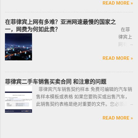
续流程工作； ...
READ MORE »
印尼办
8 小
Pre-Arranged Employment Visa SERVICE PHILIPPINES Special
优先使用TG免验证，咨询请主动告知咨询项
活工作以及移民 、税务 、不动产等业务相关经
理印尼
飞机
Investor’s Resident Visa SERVICE PHILIPPINES Special
目，菲律宾MAKATI 实体公司，客户 隐私保护
验 、源于本土，我们更了解菲律宾的市场动
签证？
@BGC
Resident Retiree’s Visa SERVICE It’s Business Permit Renewal
安全 可靠，可以安排工作人员上门取...
在菲律宾上网有多难？亚洲网速最慢的国家之
态。 ●菲律宾998不动产机构 998 Real Estate
马来西
998 菲
Time for 2022 PHILIPPINES PHILIPPINES Business Structures
一，网费为何如此贵？
长期紧密协作知名的菲律宾各大地产开发商以
在菲
亚出发
律宾马
and Entities SERVICE PHILIPPINES Office Setup Services
及合规中介资源公司为主要合作伙伴，集合更
律宾上
前往印
尼拉
PHILIPPINES Human Resources Consulting SERVICE
多资源，能针对外国投资者提供从不动产精
网有多
尼办理
——移
PHILIPPINES Call Center and BPO Setup SERVICE PHILIPPINES
选、不动产购买/出售/租凭/ 不动产交付、不动
难？作
印尼签
民局
Recruitment & Executive Search Services PHILIPPINES Tax
READ MORE »
产养护 等全方位管理服务； 菲律宾998不动产
为一名
证？
(BI) 提
Incentive Programs SERVICE PHILIPPINES Corporate
机构 998 Real Estate ，凭借着专业与执着，不
曾在菲
柬埔
醒该国
Compliance SERVICE PHILIPPINES Permits and Licenses
断提升客户体验，推动菲律宾行业的进步，让
律宾有
寨亚出
所有外
SERVICE PHILIPPINES Labor Consulting SERVICE PHILIPPINES
房产交易变得更加轻松和愉悦！ ●我们珍惜每一
着多年
菲律宾二手车销售买卖合同 和注意的问题
发前往
国公
Setting-Up a Representative Office SERVICE PHILIPPINES
位客户的托付，客户的信赖是我们最大的动
游学经
菲律宾汽车销售契约样本 免费可编辑的汽车销
印尼办
民，他
Forming a Corporation service PHILIPPINES Visa and
力。 任何关于菲律宾房产买卖 交易 相关的问题
验的小
售样本模板或表格 如果您要购买或出售汽车，
理印尼
们只能
Immigration Service PHILIPPINES Sole Proprietorship Busin...
欢迎咨询 我们 Telegram 电报 @VBW777 但随
编，我
此销售契约表格是绝对重要的文件。您必须正
签证？
在 3 月
着限制放宽，此前暂停的公寓项目建设已恢
对于这
确、完整地填写此模板，并进行公证。这样做
日本
1 日之
READ MORE »
复，预计今年供应将再次强劲增长。事实上，
方面还
可以为您将来节省大量工作和头痛。这是一个
出发前
前亲自
在 2021 年第一季度，竣工量几乎翻了两番，从
是很有
绝对销售契约模板示例。它有时被称为
往印尼
到该机
上一季度的 1,080 套增至 4,145 套。据高力国际
发言权
DOS（销售契约）或 DOAS（绝对销售契约）。
办理印
构提交