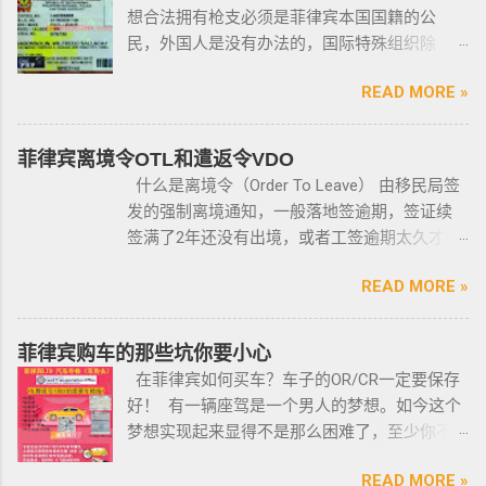
想合法拥有枪支必须是菲律宾本国国籍的公
民，外国人是没有办法的，国际特殊组织除
外。 近年来，在菲律宾持枪的政策变得更加严
READ MORE »
格，例如，枪支的所有权，由菲律宾国家警察
局的枪支和爆炸物部门监管，该部门先进行背
景调查，再向申请人发放枪支许可证，如果想
菲律宾离境令OTL和遣返令VDO
获得枪支，这个审核的过程是必不可少的。 在
什么是离境令（Order To Leave） 由移民局签
菲律宾申请合法持有枪支，申请人必须年满21
发的强制离境通知，一般落地签逾期，签证续
岁，并且通过背景调查，才能获得持有执照。
签满了2年还没有出境，或者工签逾期太久才降
申请过程还包括通过药物测试丶获得法庭许可
签； 另外以下几种签证：学签，苏比克克拉卡
丶精神病学检查丶国家警察许可丶参加菲律宾
READ MORE »
工签，47a(2)签证，降签之后，也是带离境令
国家警察（PNP）或认可的枪支俱乐部的枪支安
的，移民局要求必须离境。 多数情况下，被发
全研讨会等。 菲律宾枪支受政府管理 根据菲律
离境令，只要在规定时间内离开菲律宾，是不
菲律宾购车的那些坑你要小心
宾的相关法律，一些行业的从业人员如律师丶
会上移民局黑名单的。想了解更多最新信息欢
在菲律宾如何买车？车子的OR/CR一定要保存
菲律宾律师协会的成员丶注册会计师丶有资质
迎联系和咨询我们，微信：BGC998 电报
好！ 有一辆座驾是一个男人的梦想。如今这个
的媒体从业人员丶出纳丶银行柜员丶天主教神
@BGC998 Whats app：+63 912-0912-222 电
梦想实现起来显得不是那么困难了，至少你不
父丶基督教牧师丶犹太教拉比丶伊斯兰教阿訇
话：0912-0912-222 优先使用TG免验证，咨询
需要“摇号”，对车的要求不高三五万人民币在菲
丶医生丶护士丶工程师等，可以在自家外持有
请主动告知咨询项目，菲律宾MAKATI 实体公
READ MORE »
律宾就可以买一辆代步车，所以此贴仅供预算