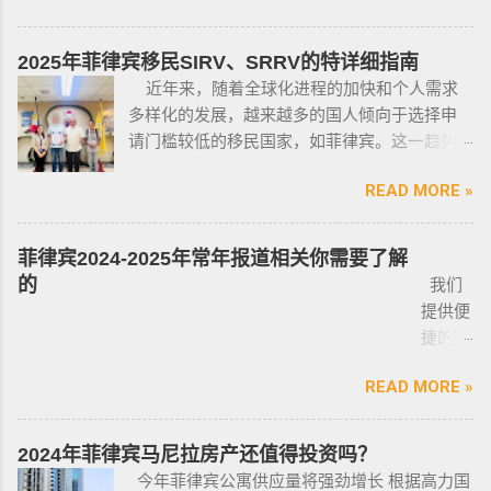
小型枪械，原因是他们的职业“岌岌可危”。 只有
司，客户 隐私保护 安全 可靠，可以安排工作人
有限的新人提供参考，大神勿喷。 废话不多
处于实际的威胁之下，或者由于职业丶专业或
员上门取件或前往我们办公室提交办理业务。
说，菲律宾买车的时候最好选择本地人开的车
商业性质而处于危险之中的人，才会被认定为
2025年菲律宾移民SIRV、SRRV的特详细指南
什么是遣返令VDO（Voluntary Deportation
行，年限4年内的最好，一般没啥通病，最好自
有资格申请。 由于经商需要，存在较高风险成
近年来，随着全球化进程的加快和个人需求
Order） 一般都是非法行为导致被遣返，情节比
己去网上搜索，二手车网站也可以，原因我就
为犯罪分子目标的商人，也可以申请携带许可
多样化的发展，越来越多的国人倾向于选择申
较严重。例如19-20年，很多客户是非法用落地
不详细说明了，中国人卖的车很多调表 很多有
证。 据悉，这些行业的人们必须通过药物和心
请门槛较低的移民国家，如菲律宾。这一趋势
签转旅游签。 一般遣返客户都会成为“菲律宾不
暗伤才卖； 找到你心爱的车的时候千万不要着
理测试，还须没有任何犯罪记录或任何未审判
在近年来尤为明显。那么为什么这么多人选择
受欢迎的人”做完遣返以后会直接进黑名单，下
急下单，一定要多渠道比价，多维度评估，最
的两年以上徒刑的案子，才可以获得特殊枪支
READ MORE »
申请菲律宾的移民签证呢？ 接下来，我们将
次再来需要洗黑。 哪些情况会被遣返？ 1. 落地
后找出性价比最高的那一款， 同时看好的车一
许可证。 这项法律放宽了菲律宾以前的枪支法
分析菲律宾移民签证之所以 备受欢迎的几大原
签转旅游签的旅客，如果没有提前在移民局处
定要试驾，一定要试驾，一定要试驾，检查卖
律。以前人们必须证明是在“实际威胁”的情况
因，并简要概述其申请条件与流程。菲律宾移
理，出境在机场就被扣护照。 2. 2016年克拉克
菲律宾2024-2025年常年报道相关你需要了解
车人和 和你交易的是不是同一个人 ； 在菲买二
下，才可以携带枪支。 菲律宾当局表示，新法
民签证和其他国家相比有很多独特的优势：其
事件被抓的，又保关入境的客户必须要做遣返
的
我们
手车一般都是车主将车卖给车行，车行再把车
律将帮助他们更好地规范使用枪械，遏制涉枪
申请成本相对较低，地理位置与中国相近，没
才能出境。 3. 在菲律宾工作无牌照被本地警察
提供便
卖给你，所以有几个细节你要注意了： 1、你会
犯罪。 该法律更严厉规定，个人如果非法持有
有繁琐的移民监限制，为申请者提供了极大的
抓，在拘留所等待遣返或保出来做遣返。 4. 在
捷的菲
拿到两份合同，第一份是车主卖给车行的，这
无牌枪支且被定罪的话，将面临至少入狱30
便利与自由。 在菲律宾，主要有两种移民
海关出境被扣了护照的，大部分都要做遣返。
律宾外
里主要核查合同上的CR/OR 车架号、发动机号
年。 公民被禁止在其住所以外的区域携带枪支
签证：SRRV（退休移民签证）和SIRV（投资移
5. 在机场海关是黑名单保关入境的，回国要做
READ MORE »
侨常年
是否一致，车主ID和车行老板ID复印件作为合同
禁止公民携带枪支进入公共场合的禁令，即使
民签证）。需要特别注意的是，获得移民签证
遣返。 菲律宾遣返有效期是多久？ 遣返有效期
报道服
附件一同给你，每一个ID旁边都要有车主的签
是未当班的警察，在公共场合携带配枪，也会
并不意味着放弃中国国籍，它只是为申请者提
是半年时间，但前提是要先申请驱逐令以及做
务，只
名； 2、第二份合同一般都是一张空白的合同，
因此而被逮捕。 要求枪支持有者，每两年更新
2024年菲律宾马尼拉房产还值得投资吗？
供了一个额外的永居身份，成功获得这些签证
了NBI，这2步做好了以后如果不着急走，最长
需要提
只有车行的签字，所以你要核对签字是否一
一次执照，并每四年登记一次枪支。 如果不遵
今年菲律宾公寓供应量将强劲增长 根据高力国
后，不仅能在菲律宾享受更多福利与权益，而
等待时间是半年。半年内都可以随时走。 菲律