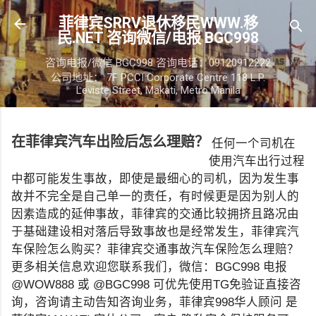
跳至主要内容
菲律宾SRRV退休移民WWW.移
民.NET 咨询微信/电报 BGC998
咨询电报/微信 BGC998 咨询电话：09120912222
公司地址： 7F PCCI Corporate Centre 118 L.P.
Leviste Street, Makati, Metro Manila
在菲律宾汽车出险后怎么理赔？
任何一个司机在
使用汽车出行过程
中都可能发生事故，即使是最细心的司机，因为发生事
故并不完全是自己单一的责任，有时候更是因为别人的
因素造成的延伸事故，菲律宾的交通比较拥挤且路况由
于基础建设相对落后导致事故也是经常发生，菲律宾汽
车保险怎么购买？菲律宾交通事故汽车保险怎么理赔？
更多相关信息欢迎您联系我们，微信：BGC998 电报
@WOW888 或 @BGC998 可优先使用TG免验证直接咨
询，咨询请主动告知咨询业务，菲律宾998华人顾问 是