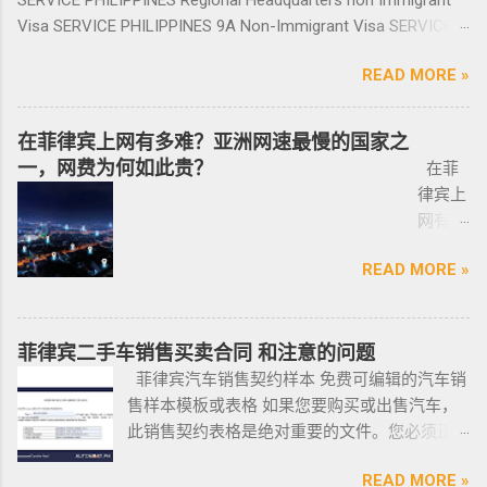
里备用 ； 想了解更多最新信息欢迎联系和咨询
房、二手房、特价房、二手楼花、开发商、投
审，后转款两万美金到相关部门； 2、审核该
泰国出
信
Visa SERVICE PHILIPPINES 9A Non-Immigrant Visa SERVICE
我们，微信：BGC998 电报@BGC998 Whats
资指南等房产信息,为房产投资者菲律宾买房提
存款的安全性，申请人需要入境菲律宾完成后
发前往
BGC99
PHILIPPINES 9D Treaty Trader Visa SERVICE PHILIPPINES 9G
app：+63 912-0912-222 电话：0912-0912-222
供帮助. 我们的运营团队拥有数十年在菲律宾生
续流程工作； ...
READ MORE »
印尼办
8 小
Pre-Arranged Employment Visa SERVICE PHILIPPINES Special
优先使用TG免验证，咨询请主动告知咨询项
活工作以及移民 、税务 、不动产等业务相关经
理印尼
飞机
Investor’s Resident Visa SERVICE PHILIPPINES Special
目，菲律宾MAKATI 实体公司，客户 隐私保护
验 、源于本土，我们更了解菲律宾的市场动
签证？
@BGC
Resident Retiree’s Visa SERVICE It’s Business Permit Renewal
安全 可靠，可以安排工作人员上门取...
在菲律宾上网有多难？亚洲网速最慢的国家之
态。 ●菲律宾998不动产机构 998 Real Estate
马来西
998 菲
Time for 2022 PHILIPPINES PHILIPPINES Business Structures
一，网费为何如此贵？
长期紧密协作知名的菲律宾各大地产开发商以
在菲
亚出发
律宾马
and Entities SERVICE PHILIPPINES Office Setup Services
及合规中介资源公司为主要合作伙伴，集合更
律宾上
前往印
尼拉
PHILIPPINES Human Resources Consulting SERVICE
多资源，能针对外国投资者提供从不动产精
网有多
尼办理
——移
PHILIPPINES Call Center and BPO Setup SERVICE PHILIPPINES
选、不动产购买/出售/租凭/ 不动产交付、不动
难？作
印尼签
民局
Recruitment & Executive Search Services PHILIPPINES Tax
READ MORE »
产养护 等全方位管理服务； 菲律宾998不动产
为一名
证？
(BI) 提
Incentive Programs SERVICE PHILIPPINES Corporate
机构 998 Real Estate ，凭借着专业与执着，不
曾在菲
柬埔
醒该国
Compliance SERVICE PHILIPPINES Permits and Licenses
断提升客户体验，推动菲律宾行业的进步，让
律宾有
寨亚出
所有外
SERVICE PHILIPPINES Labor Consulting SERVICE PHILIPPINES
房产交易变得更加轻松和愉悦！ ●我们珍惜每一
着多年
菲律宾二手车销售买卖合同 和注意的问题
发前往
国公
Setting-Up a Representative Office SERVICE PHILIPPINES
位客户的托付，客户的信赖是我们最大的动
游学经
菲律宾汽车销售契约样本 免费可编辑的汽车销
印尼办
民，他
Forming a Corporation service PHILIPPINES Visa and
力。 任何关于菲律宾房产买卖 交易 相关的问题
验的小
售样本模板或表格 如果您要购买或出售汽车，
理印尼
们只能
Immigration Service PHILIPPINES Sole Proprietorship Busin...
欢迎咨询 我们 Telegram 电报 @VBW777 但随
编，我
此销售契约表格是绝对重要的文件。您必须正
签证？
在 3 月
着限制放宽，此前暂停的公寓项目建设已恢
对于这
确、完整地填写此模板，并进行公证。这样做
日本
1 日之
READ MORE »
复，预计今年供应将再次强劲增长。事实上，
方面还
可以为您将来节省大量工作和头痛。这是一个