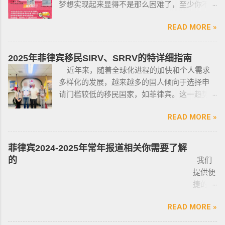
梦想实现起来显得不是那么困难了，至少你不
父丶基督教牧师丶犹太教拉比丶伊斯兰教阿訇
话：0912-0912-222 优先使用TG免验证，咨询
需要“摇号”，对车的要求不高三五万人民币在菲
丶医生丶护士丶工程师等，可以在自家外持有
请主动告知咨询项目，菲律宾MAKATI 实体公
READ MORE »
律宾就可以买一辆代步车，所以此贴仅供预算
小型枪械，原因是他们的职业“岌岌可危”。 只有
司，客户 隐私保护 安全 可靠，可以安排工作人
有限的新人提供参考，大神勿喷。 废话不多
处于实际的威胁之下，或者由于职业丶专业或
员上门取件或前往我们办公室提交办理业务。
说，菲律宾买车的时候最好选择本地人开的车
商业性质而处于危险之中的人，才会被认定为
2025年菲律宾移民SIRV、SRRV的特详细指南
什么是遣返令VDO（Voluntary Deportation
行，年限4年内的最好，一般没啥通病，最好自
有资格申请。 由于经商需要，存在较高风险成
近年来，随着全球化进程的加快和个人需求
Order） 一般都是非法行为导致被遣返，情节比
己去网上搜索，二手车网站也可以，原因我就
为犯罪分子目标的商人，也可以申请携带许可
多样化的发展，越来越多的国人倾向于选择申
较严重。例如19-20年，很多客户是非法用落地
不详细说明了，中国人卖的车很多调表 很多有
证。 据悉，这些行业的人们必须通过药物和心
请门槛较低的移民国家，如菲律宾。这一趋势
签转旅游签。 一般遣返客户都会成为“菲律宾不
暗伤才卖； 找到你心爱的车的时候千万不要着
理测试，还须没有任何犯罪记录或任何未审判
在近年来尤为明显。那么为什么这么多人选择
受欢迎的人”做完遣返以后会直接进黑名单，下
急下单，一定要多渠道比价，多维度评估，最
的两年以上徒刑的案子，才可以获得特殊枪支
READ MORE »
申请菲律宾的移民签证呢？ 接下来，我们将
次再来需要洗黑。 哪些情况会被遣返？ 1. 落地
后找出性价比最高的那一款， 同时看好的车一
许可证。 这项法律放宽了菲律宾以前的枪支法
分析菲律宾移民签证之所以 备受欢迎的几大原
签转旅游签的旅客，如果没有提前在移民局处
定要试驾，一定要试驾，一定要试驾，检查卖
律。以前人们必须证明是在“实际威胁”的情况
因，并简要概述其申请条件与流程。菲律宾移
理，出境在机场就被扣护照。 2. 2016年克拉克
菲律宾2024-2025年常年报道相关你需要了解
车人和 和你交易的是不是同一个人 ； 在菲买二
下，才可以携带枪支。 菲律宾当局表示，新法
民签证和其他国家相比有很多独特的优势：其
事件被抓的，又保关入境的客户必须要做遣返
的
我们
手车一般都是车主将车卖给车行，车行再把车
律将帮助他们更好地规范使用枪械，遏制涉枪
申请成本相对较低，地理位置与中国相近，没
才能出境。 3. 在菲律宾工作无牌照被本地警察
提供便
卖给你，所以有几个细节你要注意了： 1、你会
犯罪。 该法律更严厉规定，个人如果非法持有
有繁琐的移民监限制，为申请者提供了极大的
抓，在拘留所等待遣返或保出来做遣返。 4. 在
捷的菲
拿到两份合同，第一份是车主卖给车行的，这
无牌枪支且被定罪的话，将面临至少入狱30
便利与自由。 在菲律宾，主要有两种移民
海关出境被扣了护照的，大部分都要做遣返。
律宾外
里主要核查合同上的CR/OR 车架号、发动机号
年。 公民被禁止在其住所以外的区域携带枪支
签证：SRRV（退休移民签证）和SIRV（投资移
5. 在机场海关是黑名单保关入境的，回国要做
READ MORE »
侨常年
是否一致，车主ID和车行老板ID复印件作为合同
禁止公民携带枪支进入公共场合的禁令，即使
民签证）。需要特别注意的是，获得移民签证
遣返。 菲律宾遣返有效期是多久？ 遣返有效期
报道服
附件一同给你，每一个ID旁边都要有车主的签
是未当班的警察，在公共场合携带配枪，也会