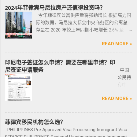
并不意味着放弃中国国籍，它只是为申请者提
是半年时间，但前提是要先申请驱逐令以及做
务，只
名； 2、第二份合同一般都是一张空白的合同，
因此而被逮捕。 要求枪支持有者，每两年更新
2024年菲律宾马尼拉房产还值得投资吗？
供了一个额外的永居身份，成功获得这些签证
了NBI，这2步做好了以后如果不着急走，最长
需要提
只有车行的签字，所以你要核对签字是否一
一次执照，并每四年登记一次枪支。 如果不遵
今年菲律宾公寓供应量将强劲增长 根据高力国
后，不仅能在菲律宾享受更多福利与权益，而
等待时间是半年。半年内都可以随时走。 菲律
供
致，如果可以尽量多要一些签过字的合同，后
守，将导致撤销和没收枪支。 续期申请，需要
际的数据，马尼拉大都会中央商务区的公寓总
且申请者的原有国籍与原有权益不会受到影
宾做了遣返会是黑名单吗？ 但凡做了遣返都是
ICARD
面会说为什么； 3、检查CR/OR原件，原件，原
在该许可证期满之日前六个月内，向菲律宾国
存量在 2020 年较上年同期小幅增长 2.6% 至
响。 退休移民签证——SRRV
黑名单。遣返的流程第一步就是申请驱逐令。
照片
件一定是原件拿到手里，保险单也要问清楚在
家警察局枪支和爆炸物办公室（FEO）提交。
133,460 套——较 2019 年的 9.4% 和 2018 年的
SRRV（SpecialResidentRetiree'sVisa）是菲律
成为菲律宾不受欢迎的人。从去年开始大量的
人无须
哪里交保险，保险品类； 4、车牌要注意是不是
此外还要求，要携带枪支外出的人，必须以合
READ MORE »
同比增长放缓。由于新冠疫情，2020 年仅交付
宾退休署(PRA)颁发的移民绿卡，持有者可以自
中国人出境被扣护照，被扣护照后面的处理方
出席，
临时车牌，临时车牌就是我们常见很随意的一
理的理由申请携带枪支许可证。 菲律宾人可以
了约 3,370 套，低于 2019 年的 11,200套和过去
由出入境，并在菲律宾永居。 申请条件一般
式只有遣返。 上了菲律宾黑名单以后怎么再入
1-10个
张纸贴上去的，如果是，一定让车主把贴牌给
通过获得携带许可证（PTC），在公众场合携带
十年的年均 7,900 套。 ●菲律宾998不动产机构
分为两种：现金存款类和房产投资类。 现金
境 如果您已经被遣返回去了，并且还想再来菲
印尼电子签证怎么申请？需要在哪里申请？印
工作日
你取回来再交易，因为现在两年以上的车牌基
手枪。 目前共有五种持有枪支的许可证： 类别
998 Real Estate 专注于为华人在菲律宾马尼拉
存款类： （1）申请人的年龄需在50岁以上：
律宾的话，那么您可以联系我们帮您洗黑直接
尼签证申请服务
中国
就能做
本都下来了，如果你不知道去哪里换贴牌也是
1 －最多拥有2支枪 类别 2 -最多拥有5支枪 类别
地区提供一站式的期房投资、炒楼花、现房买
一家三口存款2万美元，多一个人需另存款1.5万
清底，整个周期15个工作日，洗好了以后再入
公民持
完报
比较麻烦的，何况大部分人英语都不太好，贴
3 -最多拥有10支枪 类别 4 -最多拥有15支枪 类
卖、房屋租赁、越来越多的华人对菲律宾旅游
美元/人； （2）存款冻结在银行，不能用于
境不会有任何被拦，包入境的。 如果您需要了
有中国
道。做
牌的车牌号和临时车牌的车牌号不是同一个号
别 5 －拥有15支...
投资,菲律宾移民感兴趣,居外网菲律宾房地产网,
投资； （3）申请若是想放弃该身份，可随时
就联系我们在线客服即可。 还有更多的遣返问
护照想
完常年
码，对号码有要求的也要注意识别是不是你忌
为您精彩呈现菲律宾房子,来居外投资菲律宾房
赎回存款。 房产投资类： （1）存款可全
题也可以询问。 遣返回国的流程是什么？ 1. 先
READ MORE »
要菲律
报道后
讳的号码； 5、车钥匙一般是2-三把，2把自动1
地产资源,您还可了解菲律宾房价, 在售楼盘介绍
部用于投资，投资项目需大于5万美元；
申请NBI，公司有专人带领协助。 2. 准备好材料
宾入境
给送回
把备用的，不同车型不一样，所以要合适清
等业务. 专注于菲律宾不动产市场，是菲律宾最
（2）房产不能出售，但可用于出租； （3）
提交到移民局，等待a...
前往印
发票到
楚；随车手册 保修单等 此时你手里应该有两份
大的外国人不动产服务机构之一，主要服务在
申请人需要拿到菲律宾的房产证，才能在PRA申
尼需要
菲律宾移民机构怎么选？
您手
合同、一份保险、 一份OR/CR文件，这些一定
菲外国人以及在菲工作生活的业主和租客，提
请置换之前办理SRRV身份时存入的存款。 申
印尼签
上。
PHILIPPINES Pre Approved Visa Processing Immigrant Visa
要放在家里保存好，OR/CR可以复印两张放到车
供一站式中文/英文资讯服务。供菲律宾的新
请流程： 1、申请人提供基础的申请材料做初
证？
咨询微
SERVICE PHILIPPINES Regional Headquarters non Immigrant