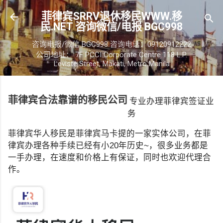
跳至主要内容
菲律宾SRRV退休移民WWW.移
民.NET 咨询微信/电报 BGC998
咨询电报/微信 BGC998 咨询电话：09120912222
公司地址： 7F PCCI Corporate Centre 118 L.P.
Leviste Street, Makati, Metro Manila
菲律宾合法靠谱的移民公司
专业办理菲律宾签证业
务
菲律宾华人移民是菲律宾马卡提的一家实体公司，在菲
律宾办理各种手续已经有小20年历史~，很多业务都是
一手办理，在速度和价格上有保证，同时也欢迎代理合
作。