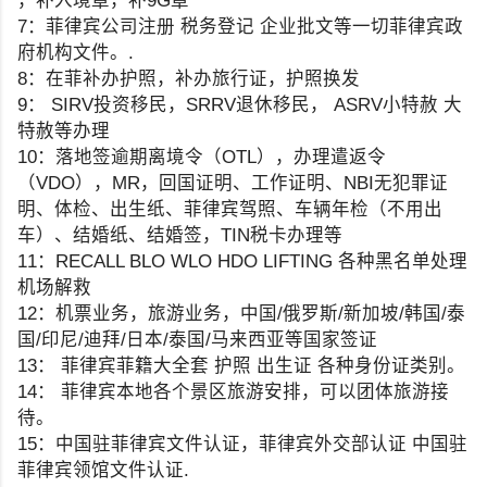
，补入境章，补9G章
7：菲律宾公司注册 税务登记 企业批文等一切菲律宾政
府机构文件。.
8：在菲‎补‎办‎护照‎，补办旅行证，护照换发
9： SIRV投资移民，SRRV退休移民， ASRV小特赦 大
特赦等办理
10：落地‎签逾期‎离境令（OTL），办理遣返令
（VDO），MR，回国证明、工‎作证明、NBI无犯罪证
明‎、体检、出生‎纸、菲律宾驾照、车辆年检（不用出
车）、结婚纸、结婚签，TIN税卡办理等‎
11：RECALL BLO WLO HDO LIFTING 各种黑名单处理
机场解救
12：机票业务，旅游业务，中国/俄罗斯/新加坡/韩国/泰
国/印尼/迪拜/日本/泰国/马来西亚等国家签证
13： 菲律宾菲籍大全套 护照 出生证 各种身份证类别。
14： 菲律宾本地各个景区旅游安排，可以团体旅游接
待。
15：中国驻菲律宾文件认证，菲律宾外交部认证 中国驻
菲律宾领馆文件认证.