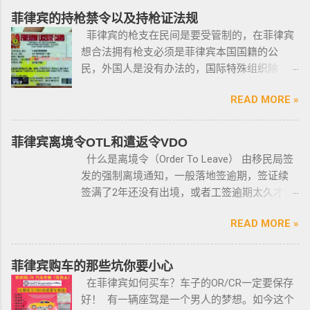
菲律宾的持枪禁令以及持枪证法规
菲律宾的枪支在民间是要受管制的，在菲律宾
想合法拥有枪支必须是菲律宾本国国籍的公
民，外国人是没有办法的，国际特殊组织除
外。 近年来，在菲律宾持枪的政策变得更加严
READ MORE »
格，例如，枪支的所有权，由菲律宾国家警察
局的枪支和爆炸物部门监管，该部门先进行背
景调查，再向申请人发放枪支许可证，如果想
菲律宾离境令OTL和遣返令VDO
获得枪支，这个审核的过程是必不可少的。 在
什么是离境令（Order To Leave） 由移民局签
菲律宾申请合法持有枪支，申请人必须年满21
发的强制离境通知，一般落地签逾期，签证续
岁，并且通过背景调查，才能获得持有执照。
签满了2年还没有出境，或者工签逾期太久才降
申请过程还包括通过药物测试丶获得法庭许可
签； 另外以下几种签证：学签，苏比克克拉卡
丶精神病学检查丶国家警察许可丶参加菲律宾
READ MORE »
工签，47a(2)签证，降签之后，也是带离境令
国家警察（PNP）或认可的枪支俱乐部的枪支安
的，移民局要求必须离境。 多数情况下，被发
全研讨会等。 菲律宾枪支受政府管理 根据菲律
离境令，只要在规定时间内离开菲律宾，是不
菲律宾购车的那些坑你要小心
宾的相关法律，一些行业的从业人员如律师丶
会上移民局黑名单的。想了解更多最新信息欢
在菲律宾如何买车？车子的OR/CR一定要保存
菲律宾律师协会的成员丶注册会计师丶有资质
迎联系和咨询我们，微信：BGC998 电报
好！ 有一辆座驾是一个男人的梦想。如今这个
的媒体从业人员丶出纳丶银行柜员丶天主教神
@BGC998 Whats app：+63 912-0912-222 电