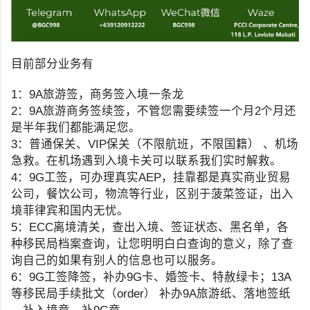
目前部分业务有
1：9A旅游签，商务签入境一条龙
2：9A旅游‎商务签续‎签，不管您需要续签一个月2个月还
是半年我们都能满足您。
3：普通保关‎、VIP保关（不‎限航班，不‎限国籍） 、机场
急救。在机场遇到入境卡关可以联系我们实时解救。
4：9G工签，可办理真实AEP，挂靠都是真实商业贸易
公司，餐饮公司，物流等行业，区别于菠菜签证，出入
境菲律宾和国内无忧。
5：ECC离境清‎关‎，查出入境、签证状态、黑名单，各
种移民局档案查询，让您明明白白查询的意义，除了查
询自己的如果有别人的信息也可以服务。
6：9G工签降签‎，补‎办9G卡、婚签卡‎、特赦绿卡；13A
等移民‎局手‎续批‎文（order） 补办9A旅游纸‎、落地签‎纸