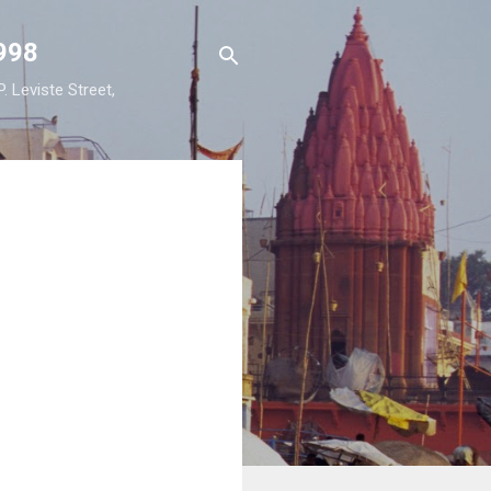
98
viste Street,