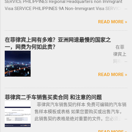
证？
咨询微
SERVICE PHILIPPINES Regional Headquarters non Immigrant
里备用 ； 想了解更多最新信息欢迎联系和咨询
房、二手房、特价房、二手楼花、开发商、投
审，后转款两万美金到相关部门； 2、审核该
泰国出
信
Visa SERVICE PHILIPPINES 9A Non-Immigrant Visa SERVICE
我们，微信：BGC998 电报@BGC998 Whats
资指南等房产信息,为房产投资者菲律宾买房提
存款的安全性，申请人需要入境菲律宾完成后
发前往
BGC99
PHILIPPINES 9D Treaty Trader Visa SERVICE PHILIPPINES 9G
app：+63 912-0912-222 电话：0912-0912-222
供帮助. 我们的运营团队拥有数十年在菲律宾生
续流程工作； ...
READ MORE »
印尼办
8 小
Pre-Arranged Employment Visa SERVICE PHILIPPINES Special
优先使用TG免验证，咨询请主动告知咨询项
活工作以及移民 、税务 、不动产等业务相关经
理印尼
飞机
Investor’s Resident Visa SERVICE PHILIPPINES Special
目，菲律宾MAKATI 实体公司，客户 隐私保护
验 、源于本土，我们更了解菲律宾的市场动
签证？
@BGC
Resident Retiree’s Visa SERVICE It’s Business Permit Renewal
安全 可靠，可以安排工作人员上门取...
在菲律宾上网有多难？亚洲网速最慢的国家之
态。 ●菲律宾998不动产机构 998 Real Estate
马来西
998 菲
Time for 2022 PHILIPPINES PHILIPPINES Business Structures
一，网费为何如此贵？
长期紧密协作知名的菲律宾各大地产开发商以
在菲
亚出发
律宾马
and Entities SERVICE PHILIPPINES Office Setup Services
及合规中介资源公司为主要合作伙伴，集合更
律宾上
前往印
尼拉
PHILIPPINES Human Resources Consulting SERVICE
多资源，能针对外国投资者提供从不动产精
网有多
尼办理
——移
PHILIPPINES Call Center and BPO Setup SERVICE PHILIPPINES
选、不动产购买/出售/租凭/ 不动产交付、不动
难？作
印尼签
民局
Recruitment & Executive Search Services PHILIPPINES Tax
READ MORE »
产养护 等全方位管理服务； 菲律宾998不动产
为一名
证？
(BI) 提
Incentive Programs SERVICE PHILIPPINES Corporate
机构 998 Real Estate ，凭借着专业与执着，不
曾在菲
柬埔
醒该国
Compliance SERVICE PHILIPPINES Permits and Licenses
断提升客户体验，推动菲律宾行业的进步，让
律宾有
寨亚出
所有外
SERVICE PHILIPPINES Labor Consulting SERVICE PHILIPPINES
房产交易变得更加轻松和愉悦！ ●我们珍惜每一
着多年
菲律宾二手车销售买卖合同 和注意的问题
发前往
国公
Setting-Up a Representative Office SERVICE PHILIPPINES
位客户的托付，客户的信赖是我们最大的动
游学经
菲律宾汽车销售契约样本 免费可编辑的汽车销
印尼办
民，他
Forming a Corporation service PHILIPPINES Visa and
力。 任何关于菲律宾房产买卖 交易 相关的问题
验的小
售样本模板或表格 如果您要购买或出售汽车，
理印尼
们只能
Immigration Service PHILIPPINES Sole Proprietorship Busin...
欢迎咨询 我们 Telegram 电报 @VBW777 但随
编，我
此销售契约表格是绝对重要的文件。您必须正
签证？
在 3 月
着限制放宽，此前暂停的公寓项目建设已恢
对于这
确、完整地填写此模板，并进行公证。这样做
日本
1 日之
READ MORE »
复，预计今年供应将再次强劲增长。事实上，