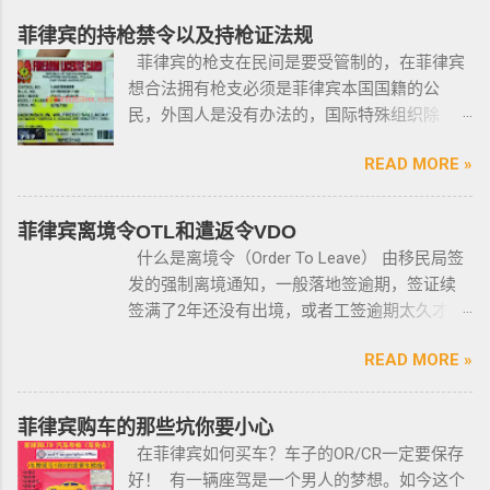
菲律宾的持枪禁令以及持枪证法规
菲律宾的枪支在民间是要受管制的，在菲律宾
想合法拥有枪支必须是菲律宾本国国籍的公
民，外国人是没有办法的，国际特殊组织除
外。 近年来，在菲律宾持枪的政策变得更加严
READ MORE »
格，例如，枪支的所有权，由菲律宾国家警察
局的枪支和爆炸物部门监管，该部门先进行背
景调查，再向申请人发放枪支许可证，如果想
菲律宾离境令OTL和遣返令VDO
获得枪支，这个审核的过程是必不可少的。 在
什么是离境令（Order To Leave） 由移民局签
菲律宾申请合法持有枪支，申请人必须年满21
发的强制离境通知，一般落地签逾期，签证续
岁，并且通过背景调查，才能获得持有执照。
签满了2年还没有出境，或者工签逾期太久才降
申请过程还包括通过药物测试丶获得法庭许可
签； 另外以下几种签证：学签，苏比克克拉卡
丶精神病学检查丶国家警察许可丶参加菲律宾
READ MORE »
工签，47a(2)签证，降签之后，也是带离境令
国家警察（PNP）或认可的枪支俱乐部的枪支安
的，移民局要求必须离境。 多数情况下，被发
全研讨会等。 菲律宾枪支受政府管理 根据菲律
离境令，只要在规定时间内离开菲律宾，是不
菲律宾购车的那些坑你要小心
宾的相关法律，一些行业的从业人员如律师丶
会上移民局黑名单的。想了解更多最新信息欢
在菲律宾如何买车？车子的OR/CR一定要保存
菲律宾律师协会的成员丶注册会计师丶有资质
迎联系和咨询我们，微信：BGC998 电报
好！ 有一辆座驾是一个男人的梦想。如今这个
的媒体从业人员丶出纳丶银行柜员丶天主教神