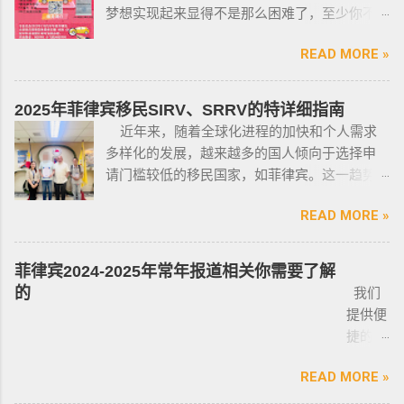
@BGC998 Whats app：+63 912-0912-222 电
梦想实现起来显得不是那么困难了，至少你不
父丶基督教牧师丶犹太教拉比丶伊斯兰教阿訇
话：0912-0912-222 优先使用TG免验证，咨询
需要“摇号”，对车的要求不高三五万人民币在菲
丶医生丶护士丶工程师等，可以在自家外持有
请主动告知咨询项目，菲律宾MAKATI 实体公
READ MORE »
律宾就可以买一辆代步车，所以此贴仅供预算
小型枪械，原因是他们的职业“岌岌可危”。 只有
司，客户 隐私保护 安全 可靠，可以安排工作人
有限的新人提供参考，大神勿喷。 废话不多
处于实际的威胁之下，或者由于职业丶专业或
员上门取件或前往我们办公室提交办理业务。
说，菲律宾买车的时候最好选择本地人开的车
商业性质而处于危险之中的人，才会被认定为
2025年菲律宾移民SIRV、SRRV的特详细指南
什么是遣返令VDO（Voluntary Deportation
行，年限4年内的最好，一般没啥通病，最好自
有资格申请。 由于经商需要，存在较高风险成
近年来，随着全球化进程的加快和个人需求
Order） 一般都是非法行为导致被遣返，情节比
己去网上搜索，二手车网站也可以，原因我就
为犯罪分子目标的商人，也可以申请携带许可
多样化的发展，越来越多的国人倾向于选择申
较严重。例如19-20年，很多客户是非法用落地
不详细说明了，中国人卖的车很多调表 很多有
证。 据悉，这些行业的人们必须通过药物和心
请门槛较低的移民国家，如菲律宾。这一趋势
签转旅游签。 一般遣返客户都会成为“菲律宾不
暗伤才卖； 找到你心爱的车的时候千万不要着
理测试，还须没有任何犯罪记录或任何未审判
在近年来尤为明显。那么为什么这么多人选择
受欢迎的人”做完遣返以后会直接进黑名单，下
急下单，一定要多渠道比价，多维度评估，最
的两年以上徒刑的案子，才可以获得特殊枪支
READ MORE »
申请菲律宾的移民签证呢？ 接下来，我们将
次再来需要洗黑。 哪些情况会被遣返？ 1. 落地
后找出性价比最高的那一款， 同时看好的车一
许可证。 这项法律放宽了菲律宾以前的枪支法
分析菲律宾移民签证之所以 备受欢迎的几大原
签转旅游签的旅客，如果没有提前在移民局处
定要试驾，一定要试驾，一定要试驾，检查卖
律。以前人们必须证明是在“实际威胁”的情况
因，并简要概述其申请条件与流程。菲律宾移
理，出境在机场就被扣护照。 2. 2016年克拉克
菲律宾2024-2025年常年报道相关你需要了解
车人和 和你交易的是不是同一个人 ； 在菲买二
下，才可以携带枪支。 菲律宾当局表示，新法
民签证和其他国家相比有很多独特的优势：其
事件被抓的，又保关入境的客户必须要做遣返
的
我们
手车一般都是车主将车卖给车行，车行再把车
律将帮助他们更好地规范使用枪械，遏制涉枪
申请成本相对较低，地理位置与中国相近，没
才能出境。 3. 在菲律宾工作无牌照被本地警察
提供便
卖给你，所以有几个细节你要注意了： 1、你会
犯罪。 该法律更严厉规定，个人如果非法持有
有繁琐的移民监限制，为申请者提供了极大的
抓，在拘留所等待遣返或保出来做遣返。 4. 在
捷的菲
拿到两份合同，第一份是车主卖给车行的，这
无牌枪支且被定罪的话，将面临至少入狱30
便利与自由。 在菲律宾，主要有两种移民
海关出境被扣了护照的，大部分都要做遣返。
律宾外
里主要核查合同上的CR/OR 车架号、发动机号
年。 公民被禁止在其住所以外的区域携带枪支
签证：SRRV（退休移民签证）和SIRV（投资移
5. 在机场海关是黑名单保关入境的，回国要做
READ MORE »
侨常年
是否一致，车主ID和车行老板ID复印件作为合同
禁止公民携带枪支进入公共场合的禁令，即使
民签证）。需要特别注意的是，获得移民签证
遣返。 菲律宾遣返有效期是多久？ 遣返有效期
报道服
附件一同给你，每一个ID旁边都要有车主的签