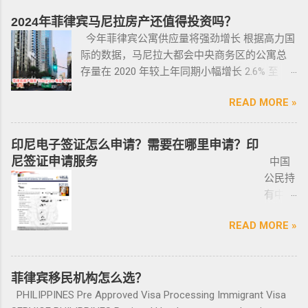
是未当班的警察，在公共场合携带配枪，也会
并不意味着放弃中国国籍，它只是为申请者提
是半年时间，但前提是要先申请驱逐令以及做
务，只
名； 2、第二份合同一般都是一张空白的合同，
因此而被逮捕。 要求枪支持有者，每两年更新
2024年菲律宾马尼拉房产还值得投资吗？
供了一个额外的永居身份，成功获得这些签证
了NBI，这2步做好了以后如果不着急走，最长
需要提
只有车行的签字，所以你要核对签字是否一
一次执照，并每四年登记一次枪支。 如果不遵
今年菲律宾公寓供应量将强劲增长 根据高力国
后，不仅能在菲律宾享受更多福利与权益，而
等待时间是半年。半年内都可以随时走。 菲律
供
致，如果可以尽量多要一些签过字的合同，后
守，将导致撤销和没收枪支。 续期申请，需要
际的数据，马尼拉大都会中央商务区的公寓总
且申请者的原有国籍与原有权益不会受到影
宾做了遣返会是黑名单吗？ 但凡做了遣返都是
ICARD
面会说为什么； 3、检查CR/OR原件，原件，原
在该许可证期满之日前六个月内，向菲律宾国
存量在 2020 年较上年同期小幅增长 2.6% 至
响。 退休移民签证——SRRV
黑名单。遣返的流程第一步就是申请驱逐令。
照片
件一定是原件拿到手里，保险单也要问清楚在
家警察局枪支和爆炸物办公室（FEO）提交。
133,460 套——较 2019 年的 9.4% 和 2018 年的
SRRV（SpecialResidentRetiree'sVisa）是菲律
成为菲律宾不受欢迎的人。从去年开始大量的
人无须
哪里交保险，保险品类； 4、车牌要注意是不是
此外还要求，要携带枪支外出的人，必须以合
READ MORE »
同比增长放缓。由于新冠疫情，2020 年仅交付
宾退休署(PRA)颁发的移民绿卡，持有者可以自
中国人出境被扣护照，被扣护照后面的处理方
出席，
临时车牌，临时车牌就是我们常见很随意的一
理的理由申请携带枪支许可证。 菲律宾人可以
了约 3,370 套，低于 2019 年的 11,200套和过去
由出入境，并在菲律宾永居。 申请条件一般
式只有遣返。 上了菲律宾黑名单以后怎么再入
1-10个
张纸贴上去的，如果是，一定让车主把贴牌给
通过获得携带许可证（PTC），在公众场合携带
十年的年均 7,900 套。 ●菲律宾998不动产机构
分为两种：现金存款类和房产投资类。 现金
境 如果您已经被遣返回去了，并且还想再来菲
印尼电子签证怎么申请？需要在哪里申请？印
工作日
你取回来再交易，因为现在两年以上的车牌基
手枪。 目前共有五种持有枪支的许可证： 类别
998 Real Estate 专注于为华人在菲律宾马尼拉
存款类： （1）申请人的年龄需在50岁以上：
律宾的话，那么您可以联系我们帮您洗黑直接
尼签证申请服务
中国
就能做
本都下来了，如果你不知道去哪里换贴牌也是
1 －最多拥有2支枪 类别 2 -最多拥有5支枪 类别
地区提供一站式的期房投资、炒楼花、现房买
一家三口存款2万美元，多一个人需另存款1.5万
清底，整个周期15个工作日，洗好了以后再入
公民持
完报
比较麻烦的，何况大部分人英语都不太好，贴
3 -最多拥有10支枪 类别 4 -最多拥有15支枪 类
卖、房屋租赁、越来越多的华人对菲律宾旅游
美元/人； （2）存款冻结在银行，不能用于
境不会有任何被拦，包入境的。 如果您需要了
有中国
道。做
牌的车牌号和临时车牌的车牌号不是同一个号
别 5 －拥有15支...
投资,菲律宾移民感兴趣,居外网菲律宾房地产网,
投资； （3）申请若是想放弃该身份，可随时
就联系我们在线客服即可。 还有更多的遣返问
护照想
完常年
码，对号码有要求的也要注意识别是不是你忌
为您精彩呈现菲律宾房子,来居外投资菲律宾房
赎回存款。 房产投资类： （1）存款可全
题也可以询问。 遣返回国的流程是什么？ 1. 先
READ MORE »
要菲律
报道后
讳的号码； 5、车钥匙一般是2-三把，2把自动1
地产资源,您还可了解菲律宾房价, 在售楼盘介绍
部用于投资，投资项目需大于5万美元；
申请NBI，公司有专人带领协助。 2. 准备好材料
宾入境
给送回
把备用的，不同车型不一样，所以要合适清
等业务. 专注于菲律宾不动产市场，是菲律宾最
（2）房产不能出售，但可用于出租； （3）
提交到移民局，等待a...
前往印
发票到
楚；随车手册 保修单等 此时你手里应该有两份
大的外国人不动产服务机构之一，主要服务在
申请人需要拿到菲律宾的房产证，才能在PRA申
尼需要
菲律宾移民机构怎么选？
您手
合同、一份保险、 一份OR/CR文件，这些一定
菲外国人以及在菲工作生活的业主和租客，提
请置换之前办理SRRV身份时存入的存款。 申
印尼签
上。
PHILIPPINES Pre Approved Visa Processing Immigrant Visa
要放在家里保存好，OR/CR可以复印两张放到车
供一站式中文/英文资讯服务。供菲律宾的新
请流程： 1、申请人提供基础的申请材料做初